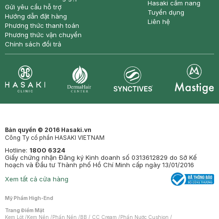
Hasaki cẩm nang
Gửi yêu cầu hỗ trợ
Tuyển dụng
Hướng dẫn đặt hàng
Liên hệ
Phương thức thanh toán
Phương thức vận chuyển
Chính sách đổi trả
Synctives
Clinic
Dermahair
Mastige
Bản quyền © 2016 Hasaki.vn
Công Ty cổ phần HASAKI VIETNAM
Hotline:
1800 6324
Giấy chứng nhận Đăng ký Kinh doanh số 0313612829 do Sở Kế
hoạch và Đầu tư Thành phố Hồ Chí Minh cấp ngày 13/01/2016
Xem tất cả cửa hàng
Mỹ Phẩm High-End
Trang Điểm Mặt
Kem Lót
/
Kem Nền
/
Phấn Nền
/
BB / CC Cream
/
Phấn Nước Cushion
/