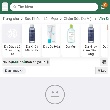
0
Tìm kiếm
Chec
Tìm kiếm
Toggle Menu
Trang chủ
Sức Khỏe - Làm Đẹp
Chăm Sóc Da Mặt
Vấn Đề
Da Dầu / Lỗ
Da Khô /
Da Lão Hóa
Da Mụn
Da Nhạy
Da X
Chân Lông
Mất Nước
Cảm / Kích
To
Ứng
Nổi bật
Mới nhất
Bán chạy
Giá
Danh mục
Lọc