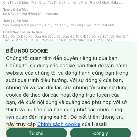
Che Khuyết Điểm
/
Má Hồng
/
Tạo Khối / Highlight
/
Phấn Phủ
/
Xịt Khoá Makeup
Trang Điểm Mắt
Kẻ Mày
/
Kẻ Mắt
/
Phấn Mắt
/
Mascara
Trang Điểm Môi
Son Dưỡng Môi
/
Son Kem / Tint
/
Son Thỏi
/
Son Bóng
/
Tẩy Trang Mắt / Môi
Chăm Sóc Tóc Và Da Đầu
Dầu Gội Và Dầu Xả
/
Dầu Gội
/
Dầu Xả
/
Dầu Gội Khô
/
Dầu Gội Xả 2in1
/
Bộ Gội Xả
/
Tẩy Tế Bào Chết Da Đầu
/
Mặt Nạ / Kem Ủ Tóc
/
Serum / Dầu Dưỡng Tóc
/
Xịt Dưỡng Tóc
/
Thuốc Nhuộm Tóc
/
Sản Phẩm Tạo Kiểu Tóc
/
Dụng Cụ Chăm Sóc Tóc
/
Máy Sấy Tóc
/
Lược
/
Bộ Chăm Sóc Tóc
/
Phụ Kiện Tóc
Notice about cookies usage
BIỂU NGỮ COOKIE
Chăm Sóc Cơ Thể
Chúng tôi quan tâm đến quyền riêng tư của bạn.
Kem Tẩy Lông
/
Dụng Cụ Tẩy Lông
Chúng tôi sử dụng các cookie cần thiết để vận hành
Nước Hoa
Nước Hoa Nữ
/
Nước Hoa Nam
/
Nước Hoa Cao Cấp
/
Xịt Thơm Toàn Thân
/
website của chúng tôi và đồng hành cùng bạn trong
Nước Hoa Vùng Kín
suốt quá trình điều hướng. Với sự đồng ý của bạn,
Chăm Sóc Cá Nhân
Chống Muỗi
/
Khẩu Trang
/
Máy Massage
/
Mặt Nạ Xông Hơi
/
Nước Rửa Tay
/
chúng tôi và các đối tác của chúng tôi cũng sử dụng
Sản Phẩm Chăm Sóc Khác
/
Bàn Chải Đánh Răng
/
Bàn Chải Điện
/
Hỗ Trợ Trắng Răng
/
Kem Đánh Răng
/
Máy Tăm Nước
/
Nước Súc Miệng
/
cookie để theo dõi các hoạt động trực tuyến của
Tăm / Chỉ Nha Khoa
/
Xịt Thơm Miệng
/
Dung Dịch Vệ Sinh
/
Dưỡng Vùng Kín
/
Khăn Ướt Vệ Sinh Vùng Kín
/
Băng Vệ Sinh
/
Tampon
/
Bọt Cạo Râu
/
Dao Cạo Râu
/
bạn, đề xuất nội dung và quảng cáo phù hợp với sở
Máy Cạo Râu
Chat i
thích và ưu tiên của bạn cũng như các chức năng
Vấn Đề Về Da
Da Dầu / Lỗ Chân Lông To
/
Da Khô / Mất Nước
/
Da Lão Hóa
/
Da Mụn
/
liên quan đến mạng xã hội. Để biết thêm thông tin,
Da Nhạy Cảm / Kích Ứng
/
Da Xỉn Màu
/
Thâm / Nám / Tàn Nhang
/
Quầng Thâm & Bọng Mắt
/
Sẹo
/
Viêm Da Cơ Địa
hãy truy cập
Chính sách cookie
của Hasaki.
Giao Nhanh Miễn Phí 2H.
Dụng Cụ / Phụ Kiện Chăm Sóc Da
tại 337 Chi Nhánh (Trễ tặng 100K)
Từ chối
Đồng ý
Bông Tẩy Trang
/
Khăn Lau Mặt Khô
/
Dụng Cụ / Máy Rửa Mặt
/
Máy Chăm Sóc Da
/