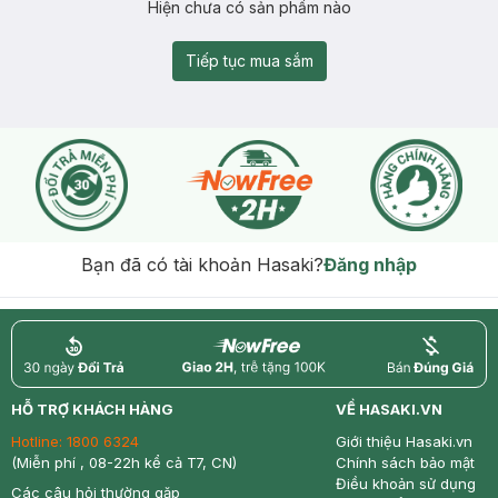
Hiện chưa có sản phẩm nào
Tiếp tục mua sắm
Bạn đã có tài khoản Hasaki?
Đăng nhập
return
nowfree
price
HỖ TRỢ KHÁCH HÀNG
VỀ HASAKI.VN
Hotline:
1800 6324
Giới thiệu Hasaki.vn
(Miễn phí , 08-22h kể cả T7, CN)
Chính sách bảo mật
Điều khoản sử dụng
Các câu hỏi thường gặp