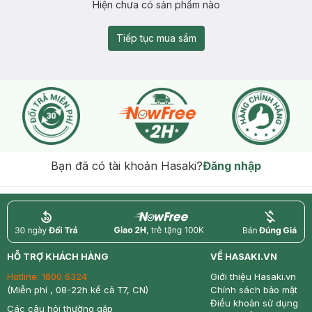
Hiện chưa có sản phẩm nào
Tiếp tục mua sắm
Bạn đã có tài khoản Hasaki?
Đăng nhập
return
nowfree
price
HỖ TRỢ KHÁCH HÀNG
VỀ HASAKI.VN
Hotline:
1800 6324
Giới thiệu Hasaki.vn
(Miễn phí , 08-22h kể cả T7, CN)
Chính sách bảo mật
Điều khoản sử dụng
Các câu hỏi thường gặp