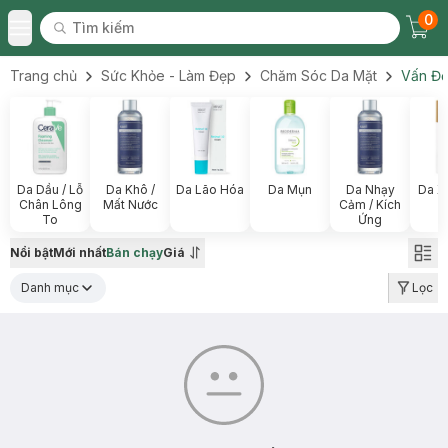
0
Tìm kiếm
Chec
Tìm kiếm
Toggle Menu
Trang chủ
Sức Khỏe - Làm Đẹp
Chăm Sóc Da Mặt
Vấn Đề
Da Dầu / Lỗ
Da Khô /
Da Lão Hóa
Da Mụn
Da Nhạy
Da X
Chân Lông
Mất Nước
Cảm / Kích
To
Ứng
Nổi bật
Mới nhất
Bán chạy
Giá
Danh mục
Lọc