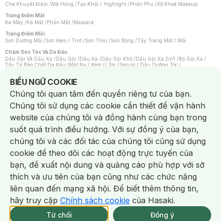
Che Khuyết Điểm
/
Má Hồng
/
Tạo Khối / Highlight
/
Phấn Phủ
/
Xịt Khoá Makeup
Trang Điểm Mắt
Kẻ Mày
/
Kẻ Mắt
/
Phấn Mắt
/
Mascara
Trang Điểm Môi
Son Dưỡng Môi
/
Son Kem / Tint
/
Son Thỏi
/
Son Bóng
/
Tẩy Trang Mắt / Môi
Chăm Sóc Tóc Và Da Đầu
Dầu Gội Và Dầu Xả
/
Dầu Gội
/
Dầu Xả
/
Dầu Gội Khô
/
Dầu Gội Xả 2in1
/
Bộ Gội Xả
/
Tẩy Tế Bào Chết Da Đầu
/
Mặt Nạ / Kem Ủ Tóc
/
Serum / Dầu Dưỡng Tóc
/
Xịt Dưỡng Tóc
/
Thuốc Nhuộm Tóc
/
Sản Phẩm Tạo Kiểu Tóc
/
Dụng Cụ Chăm Sóc Tóc
/
Máy Sấy Tóc
/
Lược
/
Bộ Chăm Sóc Tóc
/
Phụ Kiện Tóc
Notice about cookies usage
BIỂU NGỮ COOKIE
Chăm Sóc Cơ Thể
Chúng tôi quan tâm đến quyền riêng tư của bạn.
Kem Tẩy Lông
/
Dụng Cụ Tẩy Lông
Chúng tôi sử dụng các cookie cần thiết để vận hành
Nước Hoa
Nước Hoa Nữ
/
Nước Hoa Nam
/
Nước Hoa Cao Cấp
/
Xịt Thơm Toàn Thân
/
website của chúng tôi và đồng hành cùng bạn trong
Nước Hoa Vùng Kín
suốt quá trình điều hướng. Với sự đồng ý của bạn,
Chăm Sóc Cá Nhân
Chống Muỗi
/
Khẩu Trang
/
Máy Massage
/
Mặt Nạ Xông Hơi
/
Nước Rửa Tay
/
chúng tôi và các đối tác của chúng tôi cũng sử dụng
Sản Phẩm Chăm Sóc Khác
/
Bàn Chải Đánh Răng
/
Bàn Chải Điện
/
Hỗ Trợ Trắng Răng
/
Kem Đánh Răng
/
Máy Tăm Nước
/
Nước Súc Miệng
/
cookie để theo dõi các hoạt động trực tuyến của
Tăm / Chỉ Nha Khoa
/
Xịt Thơm Miệng
/
Dung Dịch Vệ Sinh
/
Dưỡng Vùng Kín
/
Khăn Ướt Vệ Sinh Vùng Kín
/
Băng Vệ Sinh
/
Tampon
/
Bọt Cạo Râu
/
Dao Cạo Râu
/
bạn, đề xuất nội dung và quảng cáo phù hợp với sở
Máy Cạo Râu
Chat i
thích và ưu tiên của bạn cũng như các chức năng
Vấn Đề Về Da
Da Dầu / Lỗ Chân Lông To
/
Da Khô / Mất Nước
/
Da Lão Hóa
/
Da Mụn
/
liên quan đến mạng xã hội. Để biết thêm thông tin,
Da Nhạy Cảm / Kích Ứng
/
Da Xỉn Màu
/
Thâm / Nám / Tàn Nhang
/
Quầng Thâm & Bọng Mắt
/
Sẹo
/
Viêm Da Cơ Địa
hãy truy cập
Chính sách cookie
của Hasaki.
Giao Nhanh Miễn Phí 2H.
Dụng Cụ / Phụ Kiện Chăm Sóc Da
tại 337 Chi Nhánh (Trễ tặng 100K)
Từ chối
Đồng ý
Bông Tẩy Trang
/
Khăn Lau Mặt Khô
/
Dụng Cụ / Máy Rửa Mặt
/
Máy Chăm Sóc Da
/