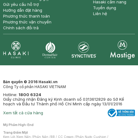
Hasaki cẩm nang
Gửi yêu cầu hỗ trợ
Tuyển dụng
Hướng dẫn đặt hàng
Liên hệ
Phương thức thanh toán
Phương thức vận chuyển
Chính sách đổi trả
Synctives
Clinic
Dermahair
Mastige
Bản quyền © 2016 Hasaki.vn
Công Ty cổ phần HASAKI VIETNAM
Hotline:
1800 6324
Giấy chứng nhận Đăng ký Kinh doanh số 0313612829 do Sở Kế
hoạch và Đầu tư Thành phố Hồ Chí Minh cấp ngày 13/01/2016
Xem tất cả cửa hàng
Mỹ Phẩm High-End
Trang Điểm Mặt
Kem Lót
/
Kem Nền
/
Phấn Nền
/
BB / CC Cream
/
Phấn Nước Cushion
/