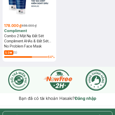
178.000 ₫
456.000 ₫
Compliment
Combo 2 Mặt Nạ Đất Sét
Compliment AHAs & Đất Sét
Xanh Sạch Sâu 80ml
No Problem Face Mask
(5)
5.0
64
%
Bạn đã có tài khoản Hasaki?
Đăng nhập