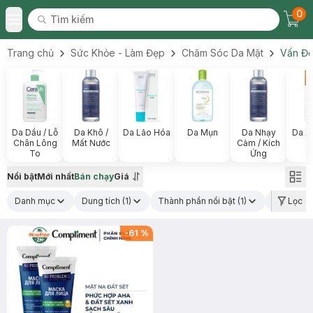
0
Tìm kiếm
Chec
Tìm kiếm
Toggle Menu
Trang chủ
Sức Khỏe - Làm Đẹp
Chăm Sóc Da Mặt
Vấn Đề
Da Dầu / Lỗ
Da Khô /
Da Lão Hóa
Da Mụn
Da Nhạy
Da X
Chân Lông
Mất Nước
Cảm / Kích
To
Ứng
Nổi bật
Mới nhất
Bán chạy
Giá
Danh mục
Dung tích
(1)
Thành phần nổi bật
(1)
Loại da
Lọc
(1
-
61
%