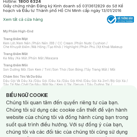
Hotline:
1800 6324
Giấy chứng nhận Đăng ký Kinh doanh số 0313612829 do Sở Kế
hoạch và Đầu tư Thành phố Hồ Chí Minh cấp ngày 13/01/2016
Xem tất cả cửa hàng
Mỹ Phẩm High-End
Trang Điểm Mặt
Kem Lót
/
Kem Nền
/
Phấn Nền
/
BB / CC Cream
/
Phấn Nước Cushion
/
Che Khuyết Điểm
/
Má Hồng
/
Tạo Khối / Highlight
/
Phấn Phủ
/
Xịt Khoá Makeup
Trang Điểm Mắt
Kẻ Mày
/
Kẻ Mắt
/
Phấn Mắt
/
Mascara
Trang Điểm Môi
Son Dưỡng Môi
/
Son Kem / Tint
/
Son Thỏi
/
Son Bóng
/
Tẩy Trang Mắt / Môi
Chăm Sóc Tóc Và Da Đầu
Dầu Gội Và Dầu Xả
/
Dầu Gội
/
Dầu Xả
/
Dầu Gội Khô
/
Dầu Gội Xả 2in1
/
Bộ Gội Xả
/
Tẩy Tế Bào Chết Da Đầu
/
Mặt Nạ / Kem Ủ Tóc
/
Serum / Dầu Dưỡng Tóc
/
Xịt Dưỡng Tóc
/
Thuốc Nhuộm Tóc
/
Sản Phẩm Tạo Kiểu Tóc
/
Dụng Cụ Chăm Sóc Tóc
/
Máy Sấy Tóc
/
Lược
/
Bộ Chăm Sóc Tóc
/
Phụ Kiện Tóc
Notice about cookies usage
BIỂU NGỮ COOKIE
Chăm Sóc Cơ Thể
Chúng tôi quan tâm đến quyền riêng tư của bạn.
Kem Tẩy Lông
/
Dụng Cụ Tẩy Lông
Chúng tôi sử dụng các cookie cần thiết để vận hành
Nước Hoa
Nước Hoa Nữ
/
Nước Hoa Nam
/
Nước Hoa Cao Cấp
/
Xịt Thơm Toàn Thân
/
website của chúng tôi và đồng hành cùng bạn trong
Nước Hoa Vùng Kín
suốt quá trình điều hướng. Với sự đồng ý của bạn,
Chăm Sóc Cá Nhân
Chống Muỗi
/
Khẩu Trang
/
Máy Massage
/
Mặt Nạ Xông Hơi
/
Nước Rửa Tay
/
chúng tôi và các đối tác của chúng tôi cũng sử dụng
Sản Phẩm Chăm Sóc Khác
/
Bàn Chải Đánh Răng
/
Bàn Chải Điện
/
Hỗ Trợ Trắng Răng
/
Kem Đánh Răng
/
Máy Tăm Nước
/
Nước Súc Miệng
/