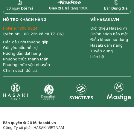
return
nowfree
price
HỖ TRỢ KHÁCH HÀNG
VỀ HASAKI.VN
Hotline:
1800 6324
Giới thiệu Hasaki.vn
(Miễn phí , 08-22h kể cả T7, CN)
Chính sách bảo mật
Điều khoản sử dụng
Các câu hỏi thường gặp
Hasaki cẩm nang
Gửi yêu cầu hỗ trợ
Tuyển dụng
Hướng dẫn đặt hàng
Liên hệ
Phương thức thanh toán
Phương thức vận chuyển
Chính sách đổi trả
Synctives
Clinic
Dermahair
Mastige
Bản quyền © 2016 Hasaki.vn
Công Ty cổ phần HASAKI VIETNAM