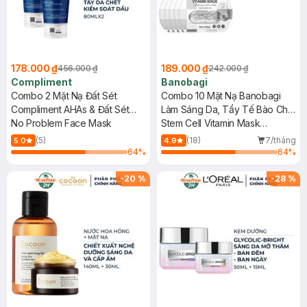
178.000 ₫
189.000 ₫
456.000 ₫
242.000 ₫
Compliment
Banobagi
Combo 2 Mặt Nạ Đất Sét
Combo 10 Mặt Nạ Banobagi
Compliment AHAs & Đất Sét
Làm Sáng Da, Tẩy Tế Bào Chết
Xanh Sạch Sâu 80ml
No Problem Face Mask
30g
Stem Cell Vitamin Mask
Whitening & BHA-AHA
(5)
(18)
7/tháng
5.0
4.9
64
%
64
%
-
20
%
-
28
%