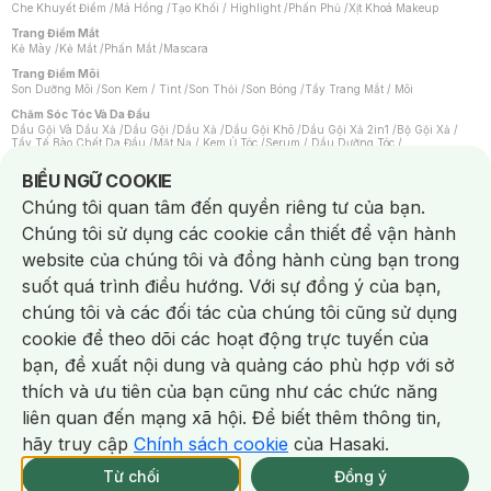
Che Khuyết Điểm
/
Má Hồng
/
Tạo Khối / Highlight
/
Phấn Phủ
/
Xịt Khoá Makeup
Trang Điểm Mắt
Kẻ Mày
/
Kẻ Mắt
/
Phấn Mắt
/
Mascara
Trang Điểm Môi
Son Dưỡng Môi
/
Son Kem / Tint
/
Son Thỏi
/
Son Bóng
/
Tẩy Trang Mắt / Môi
Chăm Sóc Tóc Và Da Đầu
Dầu Gội Và Dầu Xả
/
Dầu Gội
/
Dầu Xả
/
Dầu Gội Khô
/
Dầu Gội Xả 2in1
/
Bộ Gội Xả
/
Tẩy Tế Bào Chết Da Đầu
/
Mặt Nạ / Kem Ủ Tóc
/
Serum / Dầu Dưỡng Tóc
/
Xịt Dưỡng Tóc
/
Thuốc Nhuộm Tóc
/
Sản Phẩm Tạo Kiểu Tóc
/
Dụng Cụ Chăm Sóc Tóc
/
Máy Sấy Tóc
/
Lược
/
Bộ Chăm Sóc Tóc
/
Phụ Kiện Tóc
Notice about cookies usage
BIỂU NGỮ COOKIE
Chăm Sóc Cơ Thể
Chúng tôi quan tâm đến quyền riêng tư của bạn.
Kem Tẩy Lông
/
Dụng Cụ Tẩy Lông
Chúng tôi sử dụng các cookie cần thiết để vận hành
Nước Hoa
Nước Hoa Nữ
/
Nước Hoa Nam
/
Nước Hoa Cao Cấp
/
Xịt Thơm Toàn Thân
/
website của chúng tôi và đồng hành cùng bạn trong
Nước Hoa Vùng Kín
suốt quá trình điều hướng. Với sự đồng ý của bạn,
Chăm Sóc Cá Nhân
Chống Muỗi
/
Khẩu Trang
/
Máy Massage
/
Mặt Nạ Xông Hơi
/
Nước Rửa Tay
/
chúng tôi và các đối tác của chúng tôi cũng sử dụng
Sản Phẩm Chăm Sóc Khác
/
Bàn Chải Đánh Răng
/
Bàn Chải Điện
/
Hỗ Trợ Trắng Răng
/
Kem Đánh Răng
/
Máy Tăm Nước
/
Nước Súc Miệng
/
cookie để theo dõi các hoạt động trực tuyến của
Tăm / Chỉ Nha Khoa
/
Xịt Thơm Miệng
/
Dung Dịch Vệ Sinh
/
Dưỡng Vùng Kín
/
Khăn Ướt Vệ Sinh Vùng Kín
/
Băng Vệ Sinh
/
Tampon
/
Bọt Cạo Râu
/
Dao Cạo Râu
/
bạn, đề xuất nội dung và quảng cáo phù hợp với sở
Máy Cạo Râu
Chat i
thích và ưu tiên của bạn cũng như các chức năng
Vấn Đề Về Da
Da Dầu / Lỗ Chân Lông To
/
Da Khô / Mất Nước
/
Da Lão Hóa
/
Da Mụn
/
liên quan đến mạng xã hội. Để biết thêm thông tin,
Da Nhạy Cảm / Kích Ứng
/
Da Xỉn Màu
/
Thâm / Nám / Tàn Nhang
/
Quầng Thâm & Bọng Mắt
/
Sẹo
/
Viêm Da Cơ Địa
hãy truy cập
Chính sách cookie
của Hasaki.
Giao Nhanh Miễn Phí 2H.
Dụng Cụ / Phụ Kiện Chăm Sóc Da
tại 337 Chi Nhánh (Trễ tặng 100K)
Từ chối
Đồng ý
Bông Tẩy Trang
/
Khăn Lau Mặt Khô
/
Dụng Cụ / Máy Rửa Mặt
/
Máy Chăm Sóc Da
/
Dụng Cụ Chăm Sóc Khác