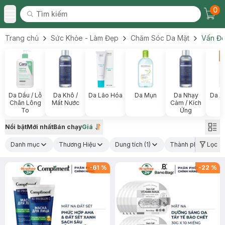
0
Tìm kiếm
Chec
Tìm kiếm
Toggle Menu
Trang chủ
Sức Khỏe - Làm Đẹp
Chăm Sóc Da Mặt
Vấn Đề
Da Dầu / Lỗ
Da Khô /
Da Lão Hóa
Da Mụn
Da Nhạy
Da X
Chân Lông
Mất Nước
Cảm / Kích
To
Ứng
Nổi bật
Mới nhất
Bán chạy
Giá
Danh mục
Thương Hiệu
Dung tích
(1)
Thành phần nổi bậ
Lọc
-
61
%
-
22
%