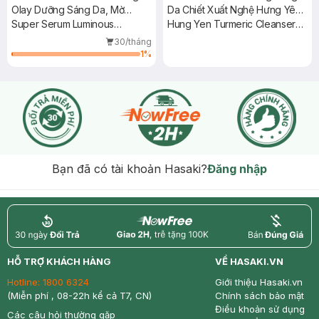
Olay Dưỡng Sáng Da, Mờ
Da Chiết Xuất Nghệ Hưng Yên
Thâm Mụn 30ml+50g
Super Serum Luminous
3 Món
Hung Yen Turmeric Cleanser
Niacinamide+AHA + Moisturizer
140ml + Toner 140ml + Serum
30/tháng
x2.2 30ml
1
%
Bạn đã có tài khoản Hasaki?
Đăng nhập
return
nowfree
price
HỖ TRỢ KHÁCH HÀNG
VỀ HASAKI.VN
Hotline:
1800 6324
Giới thiệu Hasaki.vn
(Miễn phí , 08-22h kể cả T7, CN)
Chính sách bảo mật
Điều khoản sử dụng
Các câu hỏi thường gặp