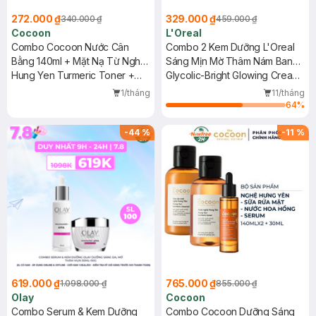
272.000 ₫
329.000 ₫
340.000 ₫
459.000 ₫
Cocoon
L'Oreal
Combo Cocoon Nước Cân
Combo 2 Kem Dưỡng L'Oreal
Bằng 140ml + Mặt Nạ Từ Nghệ
Sáng Mịn Mờ Thâm Nám Ban
Hưng Yên 30ml
Hung Yen Turmeric Toner +
Đêm + Ban Ngày 50ml+15ml
Glycolic-Bright Glowing Cream
Hung Yen Turmeric Face Mask
Night + Cream Day - SPF 17
1/tháng
11/tháng
64
%
-
44
%
-
11
%
619.000 ₫
765.000 ₫
1.098.000 ₫
855.000 ₫
Olay
Cocoon
Combo Serum & Kem Dưỡng
Combo Cocoon Dưỡng Sáng