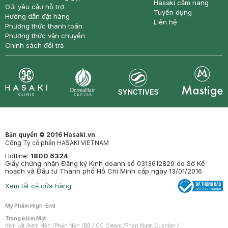
Hasaki cẩm nang
Gửi yêu cầu hỗ trợ
Tuyển dụng
Hướng dẫn đặt hàng
Liên hệ
Phương thức thanh toán
Phương thức vận chuyển
Chính sách đổi trả
Synctives
Clinic
Dermahair
Mastige
Bản quyền © 2016 Hasaki.vn
Công Ty cổ phần HASAKI VIETNAM
Hotline:
1800 6324
Giấy chứng nhận Đăng ký Kinh doanh số 0313612829 do Sở Kế
hoạch và Đầu tư Thành phố Hồ Chí Minh cấp ngày 13/01/2016
Xem tất cả cửa hàng
Mỹ Phẩm High-End
Trang Điểm Mặt
Kem Lót
/
Kem Nền
/
Phấn Nền
/
BB / CC Cream
/
Phấn Nước Cushion
/