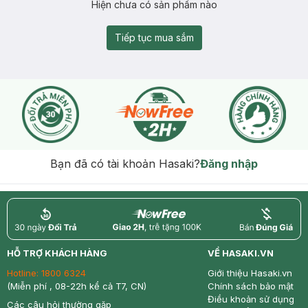
Hiện chưa có sản phẩm nào
Tiếp tục mua sắm
Bạn đã có tài khoản Hasaki?
Đăng nhập
return
nowfree
price
HỖ TRỢ KHÁCH HÀNG
VỀ HASAKI.VN
Hotline:
1800 6324
Giới thiệu Hasaki.vn
(Miễn phí , 08-22h kể cả T7, CN)
Chính sách bảo mật
Điều khoản sử dụng
Các câu hỏi thường gặp