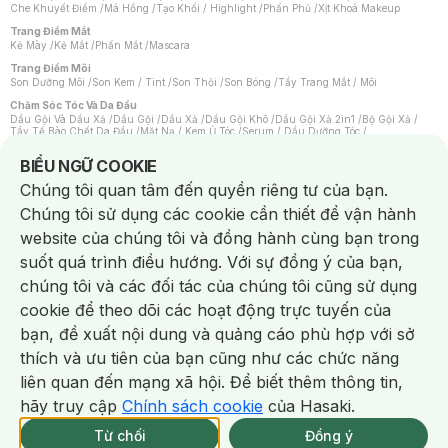
Che Khuyết Điểm
/
Má Hồng
/
Tạo Khối / Highlight
/
Phấn Phủ
/
Xịt Khoá Makeup
Trang Điểm Mắt
Kẻ Mày
/
Kẻ Mắt
/
Phấn Mắt
/
Mascara
Trang Điểm Môi
Son Dưỡng Môi
/
Son Kem / Tint
/
Son Thỏi
/
Son Bóng
/
Tẩy Trang Mắt / Môi
Chăm Sóc Tóc Và Da Đầu
Dầu Gội Và Dầu Xả
/
Dầu Gội
/
Dầu Xả
/
Dầu Gội Khô
/
Dầu Gội Xả 2in1
/
Bộ Gội Xả
/
Tẩy Tế Bào Chết Da Đầu
/
Mặt Nạ / Kem Ủ Tóc
/
Serum / Dầu Dưỡng Tóc
/
Xịt Dưỡng Tóc
/
Thuốc Nhuộm Tóc
/
Sản Phẩm Tạo Kiểu Tóc
/
Dụng Cụ Chăm Sóc Tóc
/
Máy Sấy Tóc
/
Lược
/
Bộ Chăm Sóc Tóc
/
Phụ Kiện Tóc
Notice about cookies usage
BIỂU NGỮ COOKIE
Chăm Sóc Cơ Thể
Chúng tôi quan tâm đến quyền riêng tư của bạn.
Kem Tẩy Lông
/
Dụng Cụ Tẩy Lông
Chúng tôi sử dụng các cookie cần thiết để vận hành
Nước Hoa
Nước Hoa Nữ
/
Nước Hoa Nam
/
Nước Hoa Cao Cấp
/
Xịt Thơm Toàn Thân
/
website của chúng tôi và đồng hành cùng bạn trong
Nước Hoa Vùng Kín
suốt quá trình điều hướng. Với sự đồng ý của bạn,
Chăm Sóc Cá Nhân
Chống Muỗi
/
Khẩu Trang
/
Máy Massage
/
Mặt Nạ Xông Hơi
/
Nước Rửa Tay
/
chúng tôi và các đối tác của chúng tôi cũng sử dụng
Sản Phẩm Chăm Sóc Khác
/
Bàn Chải Đánh Răng
/
Bàn Chải Điện
/
Hỗ Trợ Trắng Răng
/
Kem Đánh Răng
/
Máy Tăm Nước
/
Nước Súc Miệng
/
cookie để theo dõi các hoạt động trực tuyến của
Tăm / Chỉ Nha Khoa
/
Xịt Thơm Miệng
/
Dung Dịch Vệ Sinh
/
Dưỡng Vùng Kín
/
Khăn Ướt Vệ Sinh Vùng Kín
/
Băng Vệ Sinh
/
Tampon
/
Bọt Cạo Râu
/
Dao Cạo Râu
/
bạn, đề xuất nội dung và quảng cáo phù hợp với sở
Máy Cạo Râu
Chat i
thích và ưu tiên của bạn cũng như các chức năng
Vấn Đề Về Da
Da Dầu / Lỗ Chân Lông To
/
Da Khô / Mất Nước
/
Da Lão Hóa
/
Da Mụn
/
liên quan đến mạng xã hội. Để biết thêm thông tin,
Da Nhạy Cảm / Kích Ứng
/
Da Xỉn Màu
/
Thâm / Nám / Tàn Nhang
/
Quầng Thâm & Bọng Mắt
/
Sẹo
/
Viêm Da Cơ Địa
hãy truy cập
Chính sách cookie
của Hasaki.
Giao Nhanh Miễn Phí 2H.
Dụng Cụ / Phụ Kiện Chăm Sóc Da
tại 339 Chi Nhánh (Trễ tặng 100K)
Từ chối
Đồng ý
Bông Tẩy Trang
/
Khăn Lau Mặt Khô
/
Dụng Cụ / Máy Rửa Mặt
/
Máy Chăm Sóc Da
/