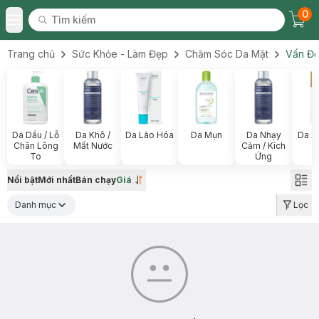
0
Tìm kiếm
Chec
Tìm kiếm
Toggle Menu
Trang chủ
Sức Khỏe - Làm Đẹp
Chăm Sóc Da Mặt
Vấn Đề
Da Dầu / Lỗ
Da Khô /
Da Lão Hóa
Da Mụn
Da Nhạy
Da X
Chân Lông
Mất Nước
Cảm / Kích
To
Ứng
Nổi bật
Mới nhất
Bán chạy
Giá
Danh mục
Lọc