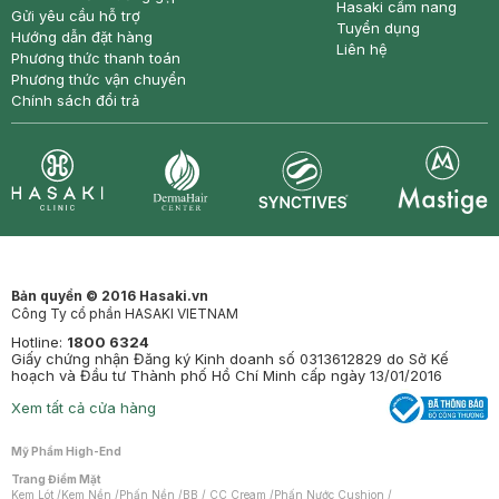
Hasaki cẩm nang
Gửi yêu cầu hỗ trợ
Tuyển dụng
Hướng dẫn đặt hàng
Liên hệ
Phương thức thanh toán
Phương thức vận chuyển
Chính sách đổi trả
Synctives
Clinic
Dermahair
Mastige
Bản quyền © 2016 Hasaki.vn
Công Ty cổ phần HASAKI VIETNAM
Hotline:
1800 6324
Giấy chứng nhận Đăng ký Kinh doanh số 0313612829 do Sở Kế
hoạch và Đầu tư Thành phố Hồ Chí Minh cấp ngày 13/01/2016
Xem tất cả cửa hàng
Mỹ Phẩm High-End
Trang Điểm Mặt
Kem Lót
/
Kem Nền
/
Phấn Nền
/
BB / CC Cream
/
Phấn Nước Cushion
/