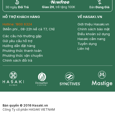
return
nowfree
price
HỖ TRỢ KHÁCH HÀNG
VỀ HASAKI.VN
Hotline:
1800 6324
Giới thiệu Hasaki.vn
(Miễn phí , 08-22h kể cả T7, CN)
Chính sách bảo mật
Điều khoản sử dụng
Các câu hỏi thường gặp
Hasaki cẩm nang
Gửi yêu cầu hỗ trợ
Tuyển dụng
Hướng dẫn đặt hàng
Liên hệ
Phương thức thanh toán
Phương thức vận chuyển
Chính sách đổi trả
Synctives
Clinic
Dermahair
Mastige
Bản quyền © 2016 Hasaki.vn
Công Ty cổ phần HASAKI VIETNAM