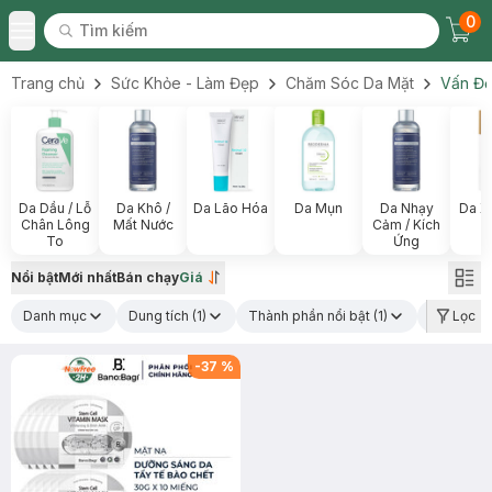
0
Tìm kiếm
Chec
Tìm kiếm
Toggle Menu
Trang chủ
Sức Khỏe - Làm Đẹp
Chăm Sóc Da Mặt
Vấn Đề
Da Dầu / Lỗ
Da Khô /
Da Lão Hóa
Da Mụn
Da Nhạy
Da X
Chân Lông
Mất Nước
Cảm / Kích
To
Ứng
Nổi bật
Mới nhất
Bán chạy
Giá
Danh mục
Dung tích
(1)
Thành phần nổi bật
(1)
Loại da
Lọc
(1
-
37
%