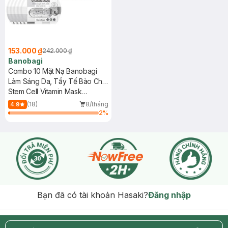
153.000 ₫
242.000 ₫
Banobagi
Combo 10 Mặt Nạ Banobagi
Làm Sáng Da, Tẩy Tế Bào Chết
30g
Stem Cell Vitamin Mask
Whitening & BHA-AHA
(18)
8/tháng
4.9
2
%
Bạn đã có tài khoản Hasaki?
Đăng nhập