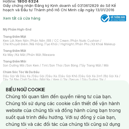
Hotline:
1800 6324
Giấy chứng nhận Đăng ký Kinh doanh số 0313612829 do Sở Kế
hoạch và Đầu tư Thành phố Hồ Chí Minh cấp ngày 13/01/2016
Xem tất cả cửa hàng
Mỹ Phẩm High-End
Trang Điểm Mặt
Kem Lót
/
Kem Nền
/
Phấn Nền
/
BB / CC Cream
/
Phấn Nước Cushion
/
Che Khuyết Điểm
/
Má Hồng
/
Tạo Khối / Highlight
/
Phấn Phủ
/
Xịt Khoá Makeup
Trang Điểm Mắt
Kẻ Mày
/
Kẻ Mắt
/
Phấn Mắt
/
Mascara
Trang Điểm Môi
Son Dưỡng Môi
/
Son Kem / Tint
/
Son Thỏi
/
Son Bóng
/
Tẩy Trang Mắt / Môi
Chăm Sóc Tóc Và Da Đầu
Dầu Gội Và Dầu Xả
/
Dầu Gội
/
Dầu Xả
/
Dầu Gội Khô
/
Dầu Gội Xả 2in1
/
Bộ Gội Xả
/
Tẩy Tế Bào Chết Da Đầu
/
Mặt Nạ / Kem Ủ Tóc
/
Serum / Dầu Dưỡng Tóc
/
Xịt Dưỡng Tóc
/
Thuốc Nhuộm Tóc
/
Sản Phẩm Tạo Kiểu Tóc
/
Dụng Cụ Chăm Sóc Tóc
/
Máy Sấy Tóc
/
Lược
/
Bộ Chăm Sóc Tóc
/
Phụ Kiện Tóc
Notice about cookies usage
BIỂU NGỮ COOKIE
Chăm Sóc Cơ Thể
Chúng tôi quan tâm đến quyền riêng tư của bạn.
Kem Tẩy Lông
/
Dụng Cụ Tẩy Lông
Chúng tôi sử dụng các cookie cần thiết để vận hành
Nước Hoa
Nước Hoa Nữ
/
Nước Hoa Nam
/
Nước Hoa Cao Cấp
/
Xịt Thơm Toàn Thân
/
website của chúng tôi và đồng hành cùng bạn trong
Nước Hoa Vùng Kín
suốt quá trình điều hướng. Với sự đồng ý của bạn,
Chăm Sóc Cá Nhân
Chống Muỗi
/
Khẩu Trang
/
Máy Massage
/
Mặt Nạ Xông Hơi
/
Nước Rửa Tay
/
chúng tôi và các đối tác của chúng tôi cũng sử dụng
Sản Phẩm Chăm Sóc Khác
/
Bàn Chải Đánh Răng
/
Bàn Chải Điện
/
Hỗ Trợ Trắng Răng
/
Kem Đánh Răng
/
Máy Tăm Nước
/
Nước Súc Miệng
/