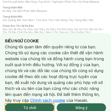
Che Khuyết Điểm
/
Má Hồng
/
Tạo Khối / Highlight
/
Phấn Phủ
/
Xịt Khoá Makeup
Trang Điểm Mắt
Kẻ Mày
/
Kẻ Mắt
/
Phấn Mắt
/
Mascara
Trang Điểm Môi
Son Dưỡng Môi
/
Son Kem / Tint
/
Son Thỏi
/
Son Bóng
/
Tẩy Trang Mắt / Môi
Chăm Sóc Tóc Và Da Đầu
Dầu Gội Và Dầu Xả
/
Dầu Gội
/
Dầu Xả
/
Dầu Gội Khô
/
Dầu Gội Xả 2in1
/
Bộ Gội Xả
/
Tẩy Tế Bào Chết Da Đầu
/
Mặt Nạ / Kem Ủ Tóc
/
Serum / Dầu Dưỡng Tóc
/
Xịt Dưỡng Tóc
/
Thuốc Nhuộm Tóc
/
Sản Phẩm Tạo Kiểu Tóc
/
Dụng Cụ Chăm Sóc Tóc
/
Máy Sấy Tóc
/
Lược
/
Bộ Chăm Sóc Tóc
/
Phụ Kiện Tóc
Notice about cookies usage
BIỂU NGỮ COOKIE
Chăm Sóc Cơ Thể
Chúng tôi quan tâm đến quyền riêng tư của bạn.
Kem Tẩy Lông
/
Dụng Cụ Tẩy Lông
Chúng tôi sử dụng các cookie cần thiết để vận hành
Nước Hoa
Nước Hoa Nữ
/
Nước Hoa Nam
/
Nước Hoa Cao Cấp
/
Xịt Thơm Toàn Thân
/
website của chúng tôi và đồng hành cùng bạn trong
Nước Hoa Vùng Kín
suốt quá trình điều hướng. Với sự đồng ý của bạn,
Chăm Sóc Cá Nhân
Chống Muỗi
/
Khẩu Trang
/
Máy Massage
/
Mặt Nạ Xông Hơi
/
Nước Rửa Tay
/
chúng tôi và các đối tác của chúng tôi cũng sử dụng
Sản Phẩm Chăm Sóc Khác
/
Bàn Chải Đánh Răng
/
Bàn Chải Điện
/
Hỗ Trợ Trắng Răng
/
Kem Đánh Răng
/
Máy Tăm Nước
/
Nước Súc Miệng
/
cookie để theo dõi các hoạt động trực tuyến của
Tăm / Chỉ Nha Khoa
/
Xịt Thơm Miệng
/
Dung Dịch Vệ Sinh
/
Dưỡng Vùng Kín
/
Khăn Ướt Vệ Sinh Vùng Kín
/
Băng Vệ Sinh
/
Tampon
/
Bọt Cạo Râu
/
Dao Cạo Râu
/
bạn, đề xuất nội dung và quảng cáo phù hợp với sở
Máy Cạo Râu
Chat i
thích và ưu tiên của bạn cũng như các chức năng
Vấn Đề Về Da
Da Dầu / Lỗ Chân Lông To
/
Da Khô / Mất Nước
/
Da Lão Hóa
/
Da Mụn
/
liên quan đến mạng xã hội. Để biết thêm thông tin,
Da Nhạy Cảm / Kích Ứng
/
Da Xỉn Màu
/
Thâm / Nám / Tàn Nhang
/
Quầng Thâm & Bọng Mắt
/
Sẹo
/
Viêm Da Cơ Địa
hãy truy cập
Chính sách cookie
của Hasaki.
Giao Nhanh Miễn Phí 2H.
Dụng Cụ / Phụ Kiện Chăm Sóc Da
tại 339 Chi Nhánh (Trễ tặng 100K)
Từ chối
Đồng ý
Bông Tẩy Trang
/
Khăn Lau Mặt Khô
/
Dụng Cụ / Máy Rửa Mặt
/
Máy Chăm Sóc Da
/
Dụng Cụ Chăm Sóc Khác