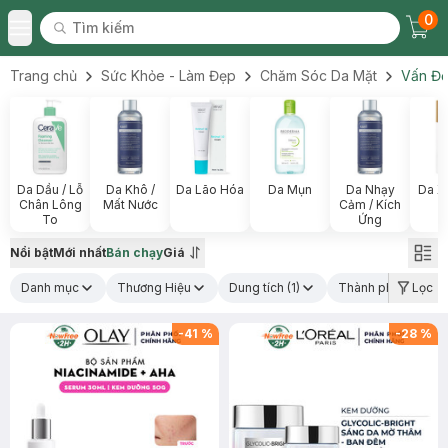
0
Tìm kiếm
Chec
Tìm kiếm
Toggle Menu
Trang chủ
Sức Khỏe - Làm Đẹp
Chăm Sóc Da Mặt
Vấn Đề
Da Dầu / Lỗ
Da Khô /
Da Lão Hóa
Da Mụn
Da Nhạy
Da X
Chân Lông
Mất Nước
Cảm / Kích
To
Ứng
Nổi bật
Mới nhất
Bán chạy
Giá
Danh mục
Thương Hiệu
Dung tích
(1)
Thành phần nổi bậ
Lọc
-
41
%
-
28
%