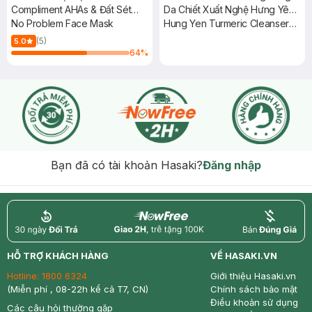
Compliment AHAs & Đất Sét
Da Chiết Xuất Nghệ Hưng Yên
Xanh Sạch Sâu 80ml
No Problem Face Mask
3 Món
Hung Yen Turmeric Cleanser
140ml + Toner 140ml + Serum
(5)
5.0
x2.2 30ml
64
%
Bạn đã có tài khoản Hasaki?
Đăng nhập
return
nowfree
price
HỖ TRỢ KHÁCH HÀNG
VỀ HASAKI.VN
Hotline:
1800 6324
Giới thiệu Hasaki.vn
(Miễn phí , 08-22h kể cả T7, CN)
Chính sách bảo mật
Điều khoản sử dụng
Các câu hỏi thường gặp