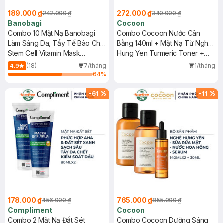
189.000 ₫
272.000 ₫
242.000 ₫
340.000 ₫
Banobagi
Cocoon
Combo 10 Mặt Nạ Banobagi
Combo Cocoon Nước Cân
Làm Sáng Da, Tẩy Tế Bào Chết
Bằng 140ml + Mặt Nạ Từ Nghệ
30g
Stem Cell Vitamin Mask
Hưng Yên 30ml
Hung Yen Turmeric Toner +
Whitening & BHA-AHA
Hung Yen Turmeric Face Mask
(18)
7/tháng
1/tháng
4.9
64
%
-
61
%
-
11
%
178.000 ₫
765.000 ₫
456.000 ₫
855.000 ₫
Compliment
Cocoon
Combo 2 Mặt Nạ Đất Sét
Combo Cocoon Dưỡng Sáng