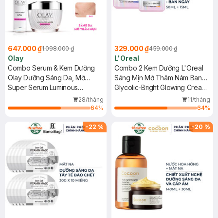
647.000 ₫
329.000 ₫
1.098.000 ₫
459.000 ₫
Olay
L'Oreal
Combo Serum & Kem Dưỡng
Combo 2 Kem Dưỡng L'Oreal
Olay Dưỡng Sáng Da, Mờ
Sáng Mịn Mờ Thâm Nám Ban
Thâm Mụn 30ml+50g
Super Serum Luminous
Đêm + Ban Ngày 50ml+15ml
Glycolic-Bright Glowing Cream
Niacinamide+AHA + Moisturizer
Night + Cream Day - SPF 17
28/tháng
11/tháng
64
%
64
%
-
22
%
-
20
%