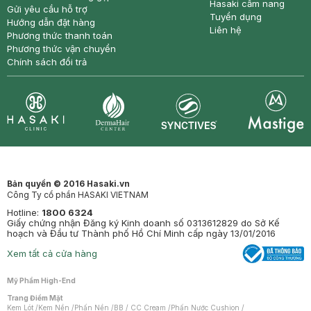
Hasaki cẩm nang
Gửi yêu cầu hỗ trợ
Tuyển dụng
Hướng dẫn đặt hàng
Liên hệ
Phương thức thanh toán
Phương thức vận chuyển
Chính sách đổi trả
Synctives
Clinic
Dermahair
Mastige
Bản quyền © 2016 Hasaki.vn
Công Ty cổ phần HASAKI VIETNAM
Hotline:
1800 6324
Giấy chứng nhận Đăng ký Kinh doanh số 0313612829 do Sở Kế
hoạch và Đầu tư Thành phố Hồ Chí Minh cấp ngày 13/01/2016
Xem tất cả cửa hàng
Mỹ Phẩm High-End
Trang Điểm Mặt
Kem Lót
/
Kem Nền
/
Phấn Nền
/
BB / CC Cream
/
Phấn Nước Cushion
/