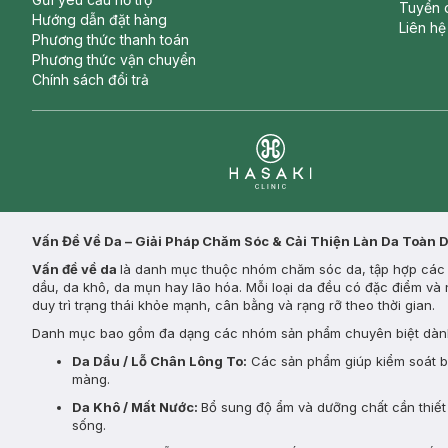
Tuyển 
Hướng dẫn đặt hàng
Liên hệ
Phương thức thanh toán
Phương thức vận chuyển
Chính sách đổi trả
Clinic
Vấn Đề Về Da – Giải Pháp Chăm Sóc & Cải Thiện Làn Da Toàn 
Vấn đề về da
là danh mục thuộc nhóm chăm sóc da, tập hợp các s
dầu, da khô, da mụn hay lão hóa. Mỗi loại da đều có đặc điểm và 
duy trì trạng thái khỏe mạnh, cân bằng và rạng rỡ theo thời gian.
Danh mục bao gồm đa dạng các nhóm sản phẩm chuyên biệt dành
Da Dầu / Lỗ Chân Lông To:
Các sản phẩm giúp kiểm soát bã 
màng.
Da Khô / Mất Nước:
Bổ sung độ ẩm và dưỡng chất cần thiết 
sống.