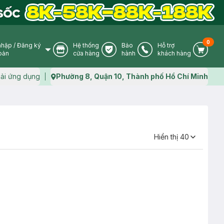
0
nhập
/
Đăng ký
Hệ thống
Bảo
Hỗ trợ
User Icon
Store Icon
Warranty Icon
Phone Icon
Cart I
oản
cửa hàng
hành
khách hàng
ải ứng dụng
Phường 8, Quận 10, Thành phố Hồ Chí Minh
Map icon
Hiển thị
40