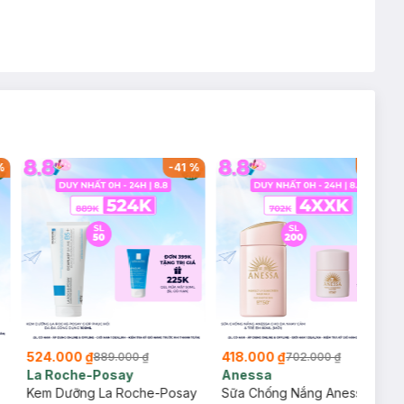
%
-
41
%
-
40
%
524.000 ₫
418.000 ₫
889.000 ₫
702.000 ₫
La Roche-Posay
Anessa
Kem Dưỡng La Roche-Posay
Sữa Chống Nắng Anessa