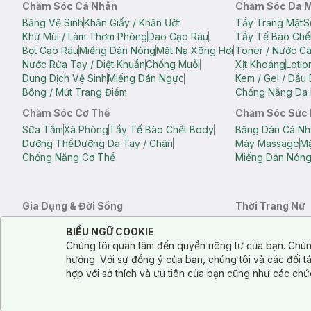
Chăm Sóc Cá Nhân
Chăm Sóc Da 
Băng Vệ Sinh
Khăn Giấy / Khăn Ướt
Tẩy Trang Mặt
S
Khử Mùi / Làm Thơm Phòng
Dao Cạo Râu
Tẩy Tế Bào Chế
Bọt Cạo Râu
Miếng Dán Nóng
Mặt Nạ Xông Hơi
Toner / Nước C
Nước Rửa Tay / Diệt Khuẩn
Chống Muỗi
Xịt Khoáng
Lotio
Dung Dịch Vệ Sinh
Miếng Dán Ngực
Kem / Gel / Dầu
Bông / Mút Trang Điểm
Chống Nắng Da 
Chăm Sóc Cơ Thể
Chăm Sóc Sức
Sữa Tắm
Xà Phòng
Tẩy Tế Bào Chết Body
Băng Dán Cá Nh
Dưỡng Thể
Dưỡng Da Tay / Chân
Máy Massage
Mặ
Chống Nắng Cơ Thể
Miếng Dán Nón
Gia Dụng & Đời Sống
Thời Trang Nữ
Khăn Tắm
Bông Tắm / Phụ Kiện Tắm
Áo Crop Top N
Notice about cookies usage
Cookie Consent
BIỂU NGỮ COOKIE
Phụ Kiện Điện Thoại
Quạt Cầm Tay / Quạt Mini
Áo Thun Nữ
Áo 
Chúng tôi quan tâm đến quyền riêng tư của bạn. Chún
Khử Mùi / Làm Thơm Phòng
Nước Giặt
Nước Xả
Quần Lót Nữ
Quầ
hướng. Với sự đồng ý của bạn, chúng tôi và các đối 
Balo
Túi Xách
hợp với sở thích và ưu tiên của bạn cũng như các chứ
Balo Laptop
Balo Du Lịch
Túi Tote
Túi Đe
Túi Đựng Mỹ Ph