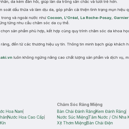
nhăn, da kém đàn hồi, giúp làn da trông săn chắc và tươi trẻ hơn.
 soát dầu thừa và làm dịu da, góp phần cải thiện tình trạng mụn hiệu q
n trong và ngoài nước như
Cocoon
,
L'Oréal
,
La Roche-Posay
,
Garnier
ng từng nhu cầu chăm sóc da cụ thể.
a chọn sản phẩm phù hợp, kết hợp cùng quy trình chăm sóc da khoa học 
àng, đến từ các thương hiệu uy tín. Thông tin minh bạch giúp khách 
aki.vn
luôn không ngừng nâng cao chất lượng sản phẩm và dịch vụ, m
Chăm Sóc Răng Miệng
ớc Hoa Nam
Bàn Chải Đánh Răng
Kem Đánh Răng
Thân
Nước Hoa Cao Cấp
Nước Súc Miệng
Tăm Nước / Chỉ Nha 
Kín
Xịt Thơm Miệng
Bàn Chải Điện