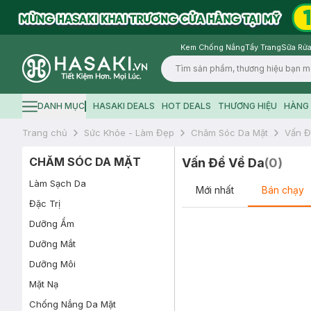
Kem Chống Nắng
Tẩy Trang
Sữa Rửa
Logo
DANH MỤC
HASAKI DEALS
HOT DEALS
THƯƠNG HIỆU
HÀNG 
Hamburger icon
Trang chủ
Sức Khỏe - Làm Đẹp
Chăm Sóc Da Mặt
Vấn Đ
CHĂM SÓC DA MẶT
Vấn Đề Về Da
(
0
)
Làm Sạch Da
Mới nhất
Bán chạy
Đặc Trị
Dưỡng Ẩm
Dưỡng Mắt
Dưỡng Môi
Mặt Nạ
Chống Nắng Da Mặt