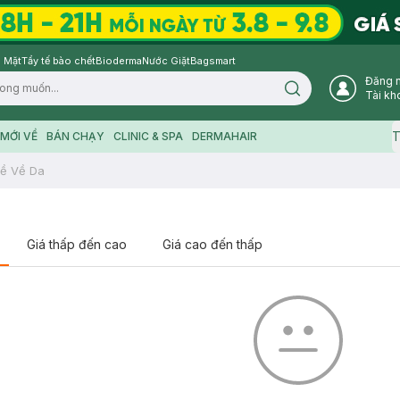
 Mặt
Tẩy tế bào chết
Bioderma
Nước Giặt
Bagsmart
Đăng 
Search icon
Tài kh
T
MỚI VỀ
BÁN CHẠY
CLINIC & SPA
DERMAHAIR
ề Về Da
Giá thấp đến cao
Giá cao đến thấp