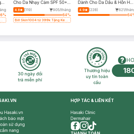
g
Cho Da Nhạy Cảm SPF 50+
Dành Cho Da Dầu & Hỗn Hợ
50ml
500ml
háng
(119)
905/tháng
(228)
621/thán
4.8
4.9
26
%
64
%
64
g
Bill Skin1004 từ 399k Tặng Kem
Chống Nắng Cho Da Nhạy Cảm
SPF 50+ 20ml (SL Có Hạn)
HO
18
n phí 2H
30 ngày đổi trả miễn phí
Thương hiệu uy 
Thương hiệu
30 ngày đổi
uy tín toàn
trả miễn phí
cầu
SAKI.VN
HỢP TÁC & LIÊN KẾT
iệu Hasaki.vn
Hasaki Clinic
sách bảo mật
Dermahair
hoản sử dụng
 cẩm nang
facebook
THANH TOÁN
instagram
tiktok