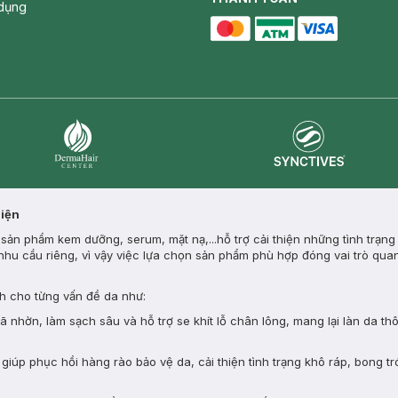
dụng
master card
ATM card
visa card
Synctives
Dermahair
Diện
ản phẩm kem dưỡng, serum, mặt nạ,...hỗ trợ cải thiện những tình trạng
nhu cầu riêng, vì vậy việc lựa chọn sản phẩm phù hợp đóng vai trò quan
 cho từng vấn đề da như:
nhờn, làm sạch sâu và hỗ trợ se khít lỗ chân lông, mang lại làn da th
giúp phục hồi hàng rào bảo vệ da, cải thiện tình trạng khô ráp, bong tr