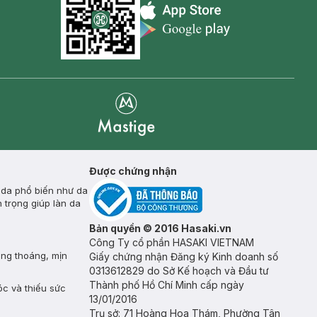
Appstore icon
Goolge Play icon
Mastige
Được chứng nhận
 da phổ biến như da
 trọng giúp làn da
Bản quyền © 2016 Hasaki.vn
Công Ty cổ phần HASAKI VIETNAM
ông thoáng, mịn
Giấy chứng nhận Đăng ký Kinh doanh số
0313612829 do Sở Kế hoạch và Đầu tư
Thành phố Hồ Chí Minh cấp ngày
óc và thiếu sức
13/01/2016
Trụ sở: 71 Hoàng Hoa Thám, Phường Tân