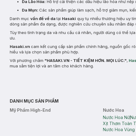
Da Lão Hóa:
Hỗ trợ cải thiện các dấu hiệu lão hóa như nếp 
Da Mụn:
Các sản phẩm giúp làm sạch, hỗ trợ giảm mụn, kiểm
Danh mục
vấn đề về da
tại
Hasaki
quy tụ nhiều thương hiệu uy tí
dòng sản phẩm đa dạng, được nghiên cứu chuyên sâu nhằm đáp ứ
Tùy theo tình trạng da và nhu cầu cá nhân, người dùng có thể lự
ưu.
Hasaki.vn
cam kết cung cấp sản phẩm chính hãng, nguồn gốc rõ r
hiểu và lựa chọn sản phẩm phù hợp.
Với phương châm
"HASAKI.VN - TIẾT KIỆM HƠN. MỌI LÚC."
,
Has
mua sắm tiện lợi và an tâm cho khách hàng.
DANH MỤC SẢN PHẨM
Mỹ Phẩm High-End
Nước Hoa
Nước Hoa Nữ
Nư
Xịt Thơm Toàn 
Nước Hoa Vùng 