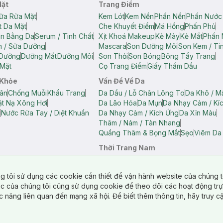
Mặt
Trang Điểm
ữa Rửa Mặt
Kem Lót
Kem Nền
Phấn Nền
Phấn Nước
t Da Mặt
Che Khuyết Điểm
Má Hồng
Phấn Phủ
ân Bằng Da
Serum / Tinh Chất
Xịt Khoá Makeup
Kẻ Mày
Kẻ Mắt
Phấn 
n / Sữa Dưỡng
Mascara
Son Dưỡng Môi
Son Kem / Tin
 Dưỡng
Dưỡng Mắt
Dưỡng Môi
Son Thỏi
Son Bóng
Bông Tẩy Trang
Mặt
Cọ Trang Điểm
Giấy Thấm Dầu
 Khỏe
Vấn Đề Về Da
ân
Chống Muỗi
Khẩu Trang
Da Dầu / Lỗ Chân Lông To
Da Khô / M
t Nạ Xông Hơi
Da Lão Hóa
Da Mụn
Da Nhạy Cảm / Kí
g
Nước Rửa Tay / Diệt Khuẩn
Da Nhạy Cảm / Kích Ứng
Da Xỉn Màu
Thâm / Nám / Tàn Nhang
Quầng Thâm & Bọng Mắt
Sẹo
Viêm Da
Thời Trang Nam
ữ
Áo Hai Dây Nữ
Áo Polo Nữ
Áo Polo Nam
Áo Thun Nam
Áo Tank T
Tank Top Nữ
Quần Dài Nữ
Quần Lót Nam
Quần Short Nam
g tôi sử dụng các cookie cần thiết để vận hành website của chúng t
n Short Nữ
tác của chúng tôi cũng sử dụng cookie để theo dõi các hoạt động tr
c năng liên quan đến mạng xã hội. Để biết thêm thông tin, hãy truy 
o Chéo
Túi Du Lịch
ẩm
Túi Đựng Phụ Kiện