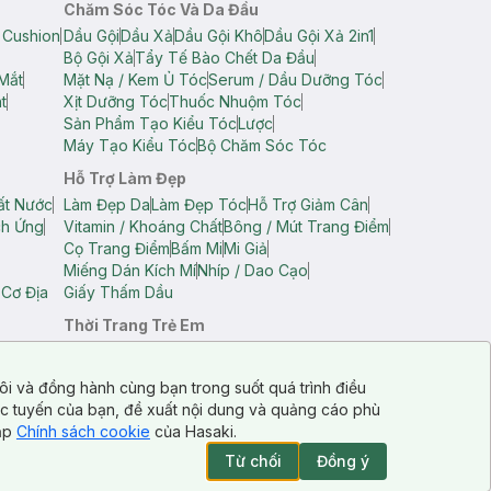
Chăm Sóc Tóc Và Da Đầu
 Cushion
Dầu Gội
Dầu Xả
Dầu Gội Khô
Dầu Gội Xả 2in1
Bộ Gội Xả
Tẩy Tế Bào Chết Da Đầu
Mắt
Mặt Nạ / Kem Ủ Tóc
Serum / Dầu Dưỡng Tóc
t
Xịt Dưỡng Tóc
Thuốc Nhuộm Tóc
Sản Phẩm Tạo Kiểu Tóc
Lược
Máy Tạo Kiểu Tóc
Bộ Chăm Sóc Tóc
Hỗ Trợ Làm Đẹp
ất Nước
Làm Đẹp Da
Làm Đẹp Tóc
Hỗ Trợ Giảm Cân
ch Ứng
Vitamin / Khoáng Chất
Bông / Mút Trang Điểm
Cọ Trang Điểm
Bấm Mi
Mi Giả
Miếng Dán Kích Mí
Nhíp / Dao Cạo
 Cơ Địa
Giấy Thấm Dầu
Thời Trang Trẻ Em
op Nam
Áo Dây Trẻ Em
Áo Thun Trẻ Em
Áo Sát Nách Trẻ Em
Quần Short Trẻ Em
ôi và đồng hành cùng bạn trong suốt quá trình điều
ực tuyến của bạn, đề xuất nội dung và quảng cáo phù
cập
Chính sách cookie
của Hasaki.
Từ chối
Đồng ý