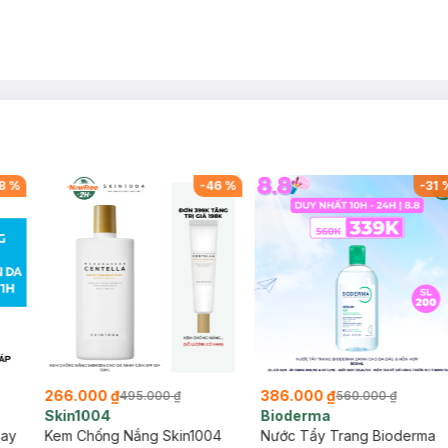
8
%
-
46
%
-
31
266.000 ₫
386.000 ₫
495.000 ₫
560.000 ₫
Skin1004
Bioderma
say
Kem Chống Nắng Skin1004
Nước Tẩy Trang Bioderma