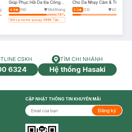
p
Giúp Phục Hồi Da Đa Công
Cho Da Nhạy Cảm & Trẻ Em
Dụng 100ml
60ml (Mới)
g
(56)
384/tháng
(23)
423/tháng
4.9
5.0
%
78
%
17
%
Bill La roche-posay 399K Tặng
Gel rửa mặt da dầu nhạy cảm
50ml (SL có hạn)
TLINE CSKH
TÌM CHI NHÁNH
HOTLINE CSKH
Tìm chi nhánh
00 6324
Hệ thống Hasaki
tín toàn cầu
CẬP NHẬT THÔNG TIN KHUYẾN MÃI
Đăng ký