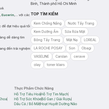
Bình, Thành phố Hồ Chí Minh
uả.
TOP TÌM KIẾM
,
Eucerin
,… với các
Kem Chống Nắng
Nước Tẩy Trang
để đạt hiệu quả tối
Kem Dưỡng Ẩm
Sữa Rửa Mặt
hàng dễ dàng tìm
Bông Tẩy Trang
Mặt Nạ
LOREAL
LA ROCHE POSAY
Son
Obagi
ang đến trải nghiệm
VASELINE
Carslan
cerave
olay
toner klairs
Thực Phẩm Chức Năng
Hỗ Trợ Tiêu Hoá
Hỗ Trợ Tim Mạch
Khoa
Hỗ Trợ Sức Khỏe
Bổ Gan / Giải Rượu
Dầu Cá / Bổ Mắt
Hoạt Huyết Dưỡng Não