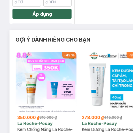
Áp dụng
GỢI Ý DÀNH RIÊNG CHO BẠN
-
26
%
-
43
%
-
3
350.000 ₫
278.000 ₫
610.000 ₫
445.000 ₫
La Roche-Posay
La Roche-Posay
ịu
Kem Chống Nắng La Roche-
Kem Dưỡng La Roche-Po