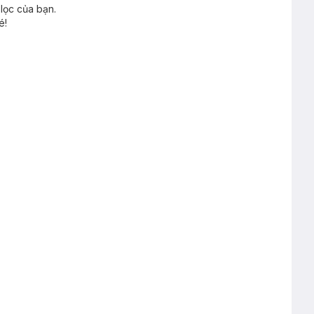
lọc của bạn.
é!