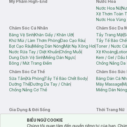
Mỹ Phẩm High-End
Nước Hoa
Nước Hoa Nữ
Nư
Xịt Thơm Toàn 
Nước Hoa Vùng 
Chăm Sóc Cá Nhân
Chăm Sóc Da 
Băng Vệ Sinh
Khăn Giấy / Khăn Ướt
Tẩy Trang Mặt
S
Khử Mùi / Làm Thơm Phòng
Dao Cạo Râu
Tẩy Tế Bào Chế
Bọt Cạo Râu
Miếng Dán Nóng
Mặt Nạ Xông Hơi
Toner / Nước C
Nước Rửa Tay / Diệt Khuẩn
Chống Muỗi
Xịt Khoáng
Lotio
Dung Dịch Vệ Sinh
Miếng Dán Ngực
Kem / Gel / Dầu
Bông / Mút Trang Điểm
Chống Nắng Da 
Chăm Sóc Cơ Thể
Chăm Sóc Sức
Sữa Tắm
Xà Phòng
Tẩy Tế Bào Chết Body
Băng Dán Cá Nh
Dưỡng Thể
Dưỡng Da Tay / Chân
Máy Massage
Mặ
Chống Nắng Cơ Thể
Miếng Dán Nón
Gia Dụng & Đời Sống
Thời Trang Nữ
Khăn Tắm
Bông Tắm / Phụ Kiện Tắm
Áo Crop Top N
Notice about cookies usage
Cookie Consent
BIỂU NGỮ COOKIE
Phụ Kiện Điện Thoại
Quạt Cầm Tay / Quạt Mini
Áo Thun Nữ
Áo 
Chúng tôi quan tâm đến quyền riêng tư của bạn. Chún