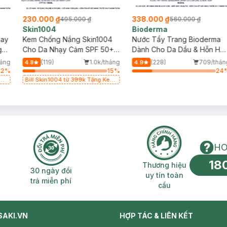
230.000 ₫
338.000 ₫
495.000 ₫
560.000 ₫
Skin1004
Bioderma
say
Kem Chống Nắng Skin1004
Nước Tẩy Trang Bioderma
g
Cho Da Nhạy Cảm SPF 50+
Dành Cho Da Dầu & Hỗn Hợ
50ml
500ml
háng
(119)
1.0k/tháng
(228)
709/thán
4.8
4.9
12
%
15
%
24
g
Bill Skin1004 từ 399k Tặng Kem
Chống Nắng Cho Da Nhạy Cảm
SPF 50+ 20ml (SL Có Hạn)
HO
18
n phí 2H
30 ngày đổi trả miễn phí
Thương hiệu uy 
Thương hiệu
30 ngày đổi
uy tín toàn
trả miễn phí
cầu
SAKI.VN
HỢP TÁC & LIÊN KẾT