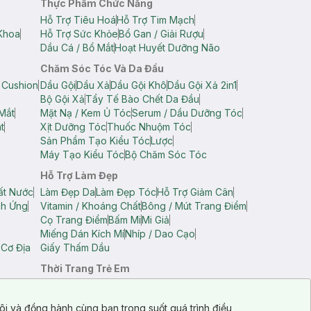
Thực Phẩm Chức Năng
Hỗ Trợ Tiêu Hoá
Hỗ Trợ Tim Mạch
Khoa
Hỗ Trợ Sức Khỏe
Bổ Gan / Giải Rượu
Dầu Cá / Bổ Mắt
Hoạt Huyết Dưỡng Não
Chăm Sóc Tóc Và Da Đầu
 Cushion
Dầu Gội
Dầu Xả
Dầu Gội Khô
Dầu Gội Xả 2in1
Bộ Gội Xả
Tẩy Tế Bào Chết Da Đầu
Mắt
Mặt Nạ / Kem Ủ Tóc
Serum / Dầu Dưỡng Tóc
t
Xịt Dưỡng Tóc
Thuốc Nhuộm Tóc
Sản Phẩm Tạo Kiểu Tóc
Lược
Máy Tạo Kiểu Tóc
Bộ Chăm Sóc Tóc
Hỗ Trợ Làm Đẹp
ất Nước
Làm Đẹp Da
Làm Đẹp Tóc
Hỗ Trợ Giảm Cân
ch Ứng
Vitamin / Khoáng Chất
Bông / Mút Trang Điểm
Cọ Trang Điểm
Bấm Mi
Mi Giả
Miếng Dán Kích Mí
Nhíp / Dao Cạo
 Cơ Địa
Giấy Thấm Dầu
Thời Trang Trẻ Em
op Nam
Áo Dây Trẻ Em
Áo Thun Trẻ Em
Áo Sát Nách Trẻ Em
Quần Short Trẻ Em
ôi và đồng hành cùng bạn trong suốt quá trình điều