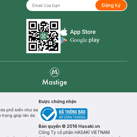
Đăng ký
Appstore icon
Goolge Play icon
Mastige
Được chứng nhận
 da phổ biến như da
 trọng giúp làn da
Bản quyền © 2016 Hasaki.vn
Công Ty cổ phần HASAKI VIETNAM