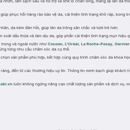
nhờn, làm sạch sâu và hỗ trợ se khít lỗ chân lông, mang lại làn da th
giúp phục hồi hàng rào bảo vệ da, cải thiện tình trạng khô ráp, bong tr
nhăn, da kém đàn hồi, giúp làn da trông săn chắc và tươi trẻ hơn.
 soát dầu thừa và làm dịu da, góp phần cải thiện tình trạng mụn hiệu q
n trong và ngoài nước như
Cocoon
,
L'Oréal
,
La Roche-Posay
,
Garnier
ng từng nhu cầu chăm sóc da cụ thể.
a chọn sản phẩm phù hợp, kết hợp cùng quy trình chăm sóc da khoa học 
àng, đến từ các thương hiệu uy tín. Thông tin minh bạch giúp khách 
aki.vn
luôn không ngừng nâng cao chất lượng sản phẩm và dịch vụ, m