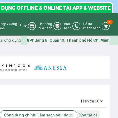
0
nhập
/
Đăng ký
Hệ thống
Bảo
Hỗ trợ
User Icon
Store Icon
Warranty Icon
Phone Icon
Cart I
oản
cửa hàng
hành
khách hàng
ải ứng dụng
Phường 8, Quận 10, Thành phố Hồ Chí Minh
Map icon
Hiển thị 60
Công dụng chính: Làm sạch sâu da
Xóa tất cả