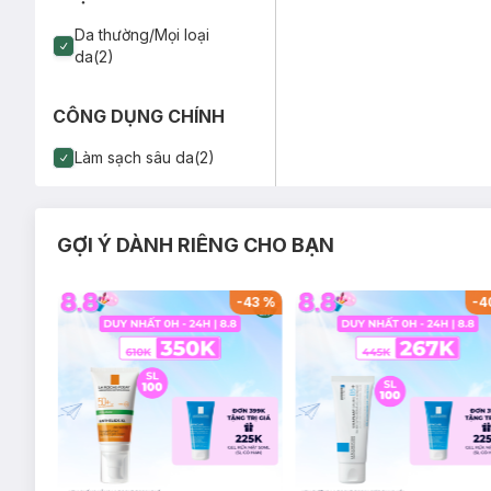
Da thường/Mọi loại
da(2)
CÔNG DỤNG CHÍNH
Làm sạch sâu da(2)
GỢI Ý DÀNH RIÊNG CHO BẠN
-
26
%
-
43
%
-
4