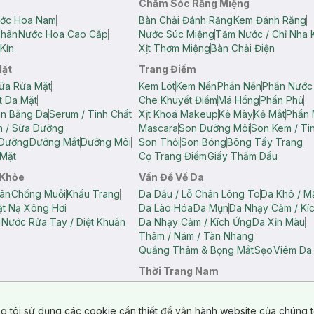
Chăm Sóc Răng Miệng
ớc Hoa Nam
Bàn Chải Đánh Răng
Kem Đánh Răng
Thân
Nước Hoa Cao Cấp
Nước Súc Miệng
Tăm Nước / Chỉ Nha 
Kín
Xịt Thơm Miệng
Bàn Chải Điện
Mặt
Trang Điểm
ữa Rửa Mặt
Kem Lót
Kem Nền
Phấn Nền
Phấn Nước
t Da Mặt
Che Khuyết Điểm
Má Hồng
Phấn Phủ
ân Bằng Da
Serum / Tinh Chất
Xịt Khoá Makeup
Kẻ Mày
Kẻ Mắt
Phấn 
n / Sữa Dưỡng
Mascara
Son Dưỡng Môi
Son Kem / Tin
 Dưỡng
Dưỡng Mắt
Dưỡng Môi
Son Thỏi
Son Bóng
Bông Tẩy Trang
Mặt
Cọ Trang Điểm
Giấy Thấm Dầu
 Khỏe
Vấn Đề Về Da
ân
Chống Muỗi
Khẩu Trang
Da Dầu / Lỗ Chân Lông To
Da Khô / M
t Nạ Xông Hơi
Da Lão Hóa
Da Mụn
Da Nhạy Cảm / Kí
g
Nước Rửa Tay / Diệt Khuẩn
Da Nhạy Cảm / Kích Ứng
Da Xỉn Màu
Thâm / Nám / Tàn Nhang
Quầng Thâm & Bọng Mắt
Sẹo
Viêm Da
Thời Trang Nam
ữ
Áo Hai Dây Nữ
Áo Polo Nữ
Áo Polo Nam
Áo Thun Nam
Áo Tank T
Tank Top Nữ
Quần Dài Nữ
Quần Lót Nam
Quần Short Nam
g tôi sử dụng các cookie cần thiết để vận hành website của chúng t