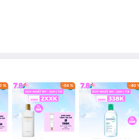
0
%
-
54
%
-
40