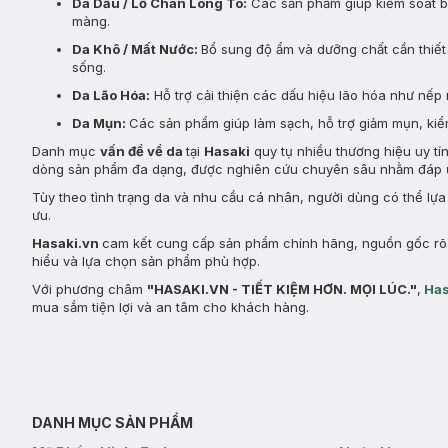
Da Dầu / Lỗ Chân Lông To:
Các sản phẩm giúp kiểm soát bã 
màng.
Da Khô / Mất Nước:
Bổ sung độ ẩm và dưỡng chất cần thiết 
sống.
Da Lão Hóa:
Hỗ trợ cải thiện các dấu hiệu lão hóa như nếp 
Da Mụn:
Các sản phẩm giúp làm sạch, hỗ trợ giảm mụn, kiểm
Danh mục
vấn đề về da
tại
Hasaki
quy tụ nhiều thương hiệu uy tí
dòng sản phẩm đa dạng, được nghiên cứu chuyên sâu nhằm đáp ứ
Tùy theo tình trạng da và nhu cầu cá nhân, người dùng có thể lự
ưu.
Hasaki.vn
cam kết cung cấp sản phẩm chính hãng, nguồn gốc rõ r
hiểu và lựa chọn sản phẩm phù hợp.
Với phương châm
"HASAKI.VN - TIẾT KIỆM HƠN. MỌI LÚC."
,
Has
mua sắm tiện lợi và an tâm cho khách hàng.
DANH MỤC SẢN PHẨM