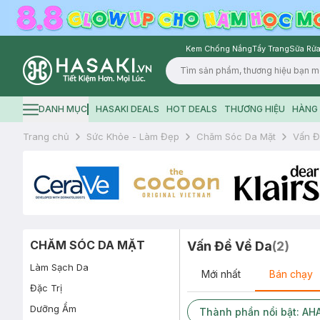
Kem Chống Nắng
Tẩy Trang
Sữa Rửa
Logo
DANH MỤC
HASAKI DEALS
HOT DEALS
THƯƠNG HIỆU
HÀNG 
Hamburger icon
Trang chủ
Sức Khỏe - Làm Đẹp
Chăm Sóc Da Mặt
Vấn Đ
CHĂM SÓC DA MẶT
Vấn Đề Về Da
(
2
)
Làm Sạch Da
Mới nhất
Bán chạy
Đặc Trị
Dưỡng Ẩm
Thành phần nổi bật: AHA