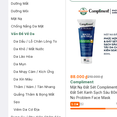
Dưỡng Mắt
Dưỡng Môi
Mặt Nạ
Chống Nắng Da Mặt
Vấn Đề Về Da
Da Dầu / Lỗ Chân Lông To
Da Khô / Mất Nước
Da Lão Hóa
Da Mụn
Da Nhạy Cảm / Kích Ứng
88.000 ₫
210.000 ₫
Da Xỉn Màu
Compliment
Thâm / Nám / Tàn Nhang
Mặt Nạ Đất Sét Complimen
Đất Sét Xanh Sạch Sâu 80
Quầng Thâm & Bọng Mắt
No Problem Face Mask
Sẹo
(5)
5.0
Viêm Da Cơ Địa