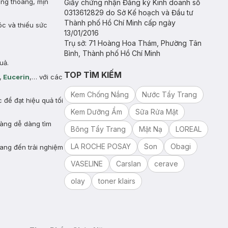
ông thoáng, mịn
Giấy chứng nhận Đăng ký Kinh doanh số
0313612829 do Sở Kế hoạch và Đầu tư
Thành phố Hồ Chí Minh cấp ngày
óc và thiếu sức
13/01/2016
Trụ sở: 71 Hoàng Hoa Thám, Phường Tân
Bình, Thành phố Hồ Chí Minh
uả.
TOP TÌM KIẾM
,
Eucerin
,… với các
Kem Chống Nắng
Nước Tẩy Trang
để đạt hiệu quả tối
Kem Dưỡng Ẩm
Sữa Rửa Mặt
hàng dễ dàng tìm
Bông Tẩy Trang
Mặt Nạ
LOREAL
LA ROCHE POSAY
Son
Obagi
ang đến trải nghiệm
VASELINE
Carslan
cerave
olay
toner klairs