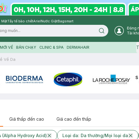
 Mặt
Tẩy tế bào chết
Ariel
Nước Giặt
Bagsmart
Đăng 
Search icon
Tài kh
T
MỚI VỀ
BÁN CHẠY
CLINIC & SPA
DERMAHAIR
ề Về Da
Giá thấp đến cao
Giá cao đến thấp
 (Alpha Hydroxy Acid)
Loại da: Da thường/Mọi loại da