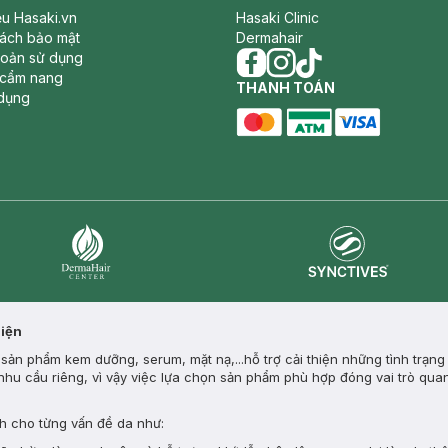
iệu Hasaki.vn
Hasaki Clinic
sách bảo mật
Dermahair
hoản sử dụng
 cẩm nang
facebook
THANH TOÁN
instagram
tiktok
dụng
master card
ATM card
visa card
Synctives
Dermahair
Diện
ản phẩm kem dưỡng, serum, mặt nạ,...hỗ trợ cải thiện những tình trạng
nhu cầu riêng, vì vậy việc lựa chọn sản phẩm phù hợp đóng vai trò quan
 cho từng vấn đề da như: