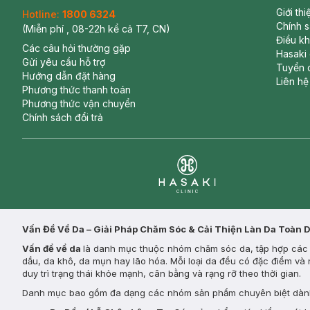
Giới th
Hotline:
1800 6324
Chính 
(Miễn phí , 08-22h kể cả T7, CN)
Điều k
Các câu hỏi thường gặp
Hasaki
Gửi yêu cầu hỗ trợ
Tuyển 
Hướng dẫn đặt hàng
Liên hệ
Phương thức thanh toán
Phương thức vận chuyển
Chính sách đổi trả
Clinic
Vấn Đề Về Da – Giải Pháp Chăm Sóc & Cải Thiện Làn Da Toàn 
Vấn đề về da
là danh mục thuộc nhóm chăm sóc da, tập hợp các s
dầu, da khô, da mụn hay lão hóa. Mỗi loại da đều có đặc điểm và 
duy trì trạng thái khỏe mạnh, cân bằng và rạng rỡ theo thời gian.
Danh mục bao gồm đa dạng các nhóm sản phẩm chuyên biệt dành