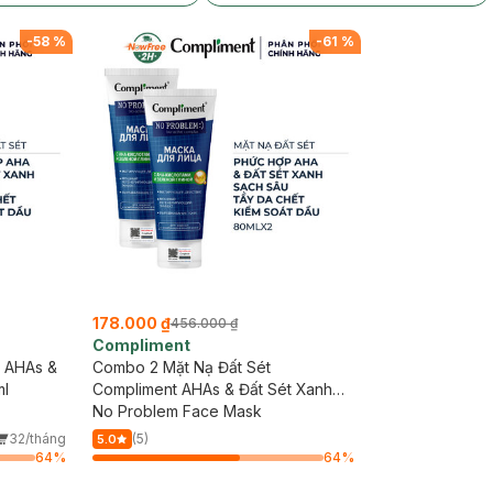
-
58
%
-
61
%
178.000 ₫
456.000 ₫
Compliment
t AHAs &
Combo 2 Mặt Nạ Đất Sét
ml
Compliment AHAs & Đất Sét Xanh
Sạch Sâu 80ml
No Problem Face Mask
32/tháng
(5)
5.0
64
%
64
%