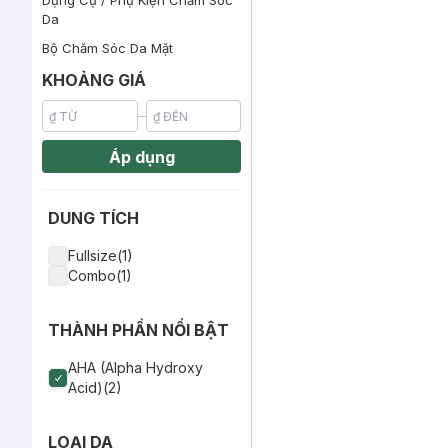
Dụng Cụ / Phụ Kiện Chăm Sóc
Da
Bộ Chăm Sóc Da Mặt
KHOẢNG GIÁ
Áp dụng
DUNG TÍCH
Fullsize(1)
Combo(1)
THÀNH PHẦN NỔI BẬT
AHA (Alpha Hydroxy
Acid)(2)
LOẠI DA