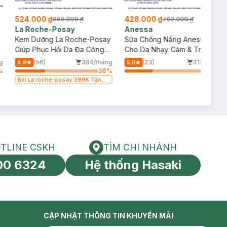
524.000 ₫
428.000 ₫
889.000 ₫
702.000 ₫
La Roche-Posay
Anessa
Kem Dưỡng La Roche-Posay
Sữa Chống Nắng Anessa
p
Giúp Phục Hồi Da Đa Công
Cho Da Nhạy Cảm & Trẻ Em
Dụng 100ml
60ml (Mới)
g
(56)
384/tháng
(23)
413/tháng
4.9
5.0
%
36
%
34
%
Bill La roche-posay 399K Tặng
Gel rửa mặt da dầu nhạy cảm
50ml (SL có hạn)
TLINE CSKH
TÌM CHI NHÁNH
HOTLINE CSKH
Tìm chi nhánh
00 6324
Hệ thống Hasaki
tín toàn cầu
CẬP NHẬT THÔNG TIN KHUYẾN MÃI