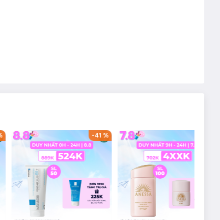
%
-
41
%
-
39
%