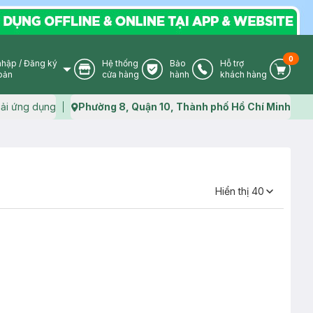
0
nhập
/
Đăng ký
Hệ thống
Bảo
Hỗ trợ
User Icon
Store Icon
Warranty Icon
Phone Icon
Cart I
oản
cửa hàng
hành
khách hàng
ải ứng dụng
Phường 8, Quận 10, Thành phố Hồ Chí Minh
Map icon
Hiển thị
40