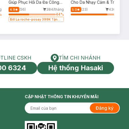
p
Giúp Phục Hồi Da Đa Công
Cho Da Nhạy Cảm & Trẻ Em
Dụng 100ml
60ml (Mới)
g
(56)
384/tháng
(23)
436/tháng
4.9
5.0
%
44
%
77
%
Bill La roche-posay 399K Tặng
Gel rửa mặt da dầu nhạy cảm
50ml (SL có hạn)
TLINE CSKH
TÌM CHI NHÁNH
HOTLINE CSKH
Tìm chi nhánh
00 6324
Hệ thống Hasaki
tín toàn cầu
CẬP NHẬT THÔNG TIN KHUYẾN MÃI
Đăng ký