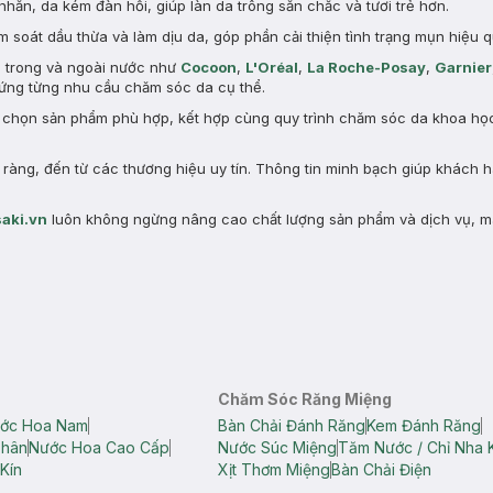
nhăn, da kém đàn hồi, giúp làn da trông săn chắc và tươi trẻ hơn.
 soát dầu thừa và làm dịu da, góp phần cải thiện tình trạng mụn hiệu q
n trong và ngoài nước như
Cocoon
,
L'Oréal
,
La Roche-Posay
,
Garnier
ng từng nhu cầu chăm sóc da cụ thể.
a chọn sản phẩm phù hợp, kết hợp cùng quy trình chăm sóc da khoa học 
àng, đến từ các thương hiệu uy tín. Thông tin minh bạch giúp khách 
aki.vn
luôn không ngừng nâng cao chất lượng sản phẩm và dịch vụ, m
Chăm Sóc Răng Miệng
ớc Hoa Nam
Bàn Chải Đánh Răng
Kem Đánh Răng
Thân
Nước Hoa Cao Cấp
Nước Súc Miệng
Tăm Nước / Chỉ Nha 
Kín
Xịt Thơm Miệng
Bàn Chải Điện