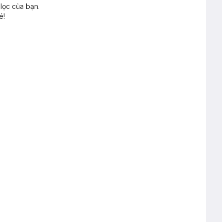
lọc của bạn.
é!