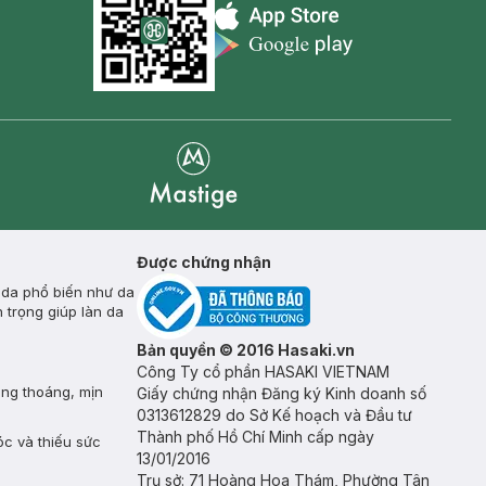
Appstore icon
Goolge Play icon
Mastige
Được chứng nhận
 da phổ biến như da
 trọng giúp làn da
Bản quyền © 2016 Hasaki.vn
Công Ty cổ phần HASAKI VIETNAM
ông thoáng, mịn
Giấy chứng nhận Đăng ký Kinh doanh số
0313612829 do Sở Kế hoạch và Đầu tư
Thành phố Hồ Chí Minh cấp ngày
óc và thiếu sức
13/01/2016
Trụ sở: 71 Hoàng Hoa Thám, Phường Tân