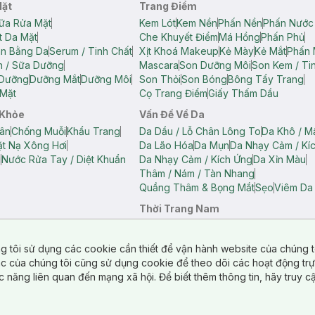
Mặt
Trang Điểm
ữa Rửa Mặt
Kem Lót
Kem Nền
Phấn Nền
Phấn Nước
t Da Mặt
Che Khuyết Điểm
Má Hồng
Phấn Phủ
ân Bằng Da
Serum / Tinh Chất
Xịt Khoá Makeup
Kẻ Mày
Kẻ Mắt
Phấn 
n / Sữa Dưỡng
Mascara
Son Dưỡng Môi
Son Kem / Tin
 Dưỡng
Dưỡng Mắt
Dưỡng Môi
Son Thỏi
Son Bóng
Bông Tẩy Trang
Mặt
Cọ Trang Điểm
Giấy Thấm Dầu
 Khỏe
Vấn Đề Về Da
ân
Chống Muỗi
Khẩu Trang
Da Dầu / Lỗ Chân Lông To
Da Khô / M
t Nạ Xông Hơi
Da Lão Hóa
Da Mụn
Da Nhạy Cảm / Kí
g
Nước Rửa Tay / Diệt Khuẩn
Da Nhạy Cảm / Kích Ứng
Da Xỉn Màu
Thâm / Nám / Tàn Nhang
Quầng Thâm & Bọng Mắt
Sẹo
Viêm Da
Thời Trang Nam
ữ
Áo Hai Dây Nữ
Áo Polo Nữ
Áo Polo Nam
Áo Thun Nam
Áo Tank T
Tank Top Nữ
Quần Dài Nữ
Quần Lót Nam
Quần Short Nam
g tôi sử dụng các cookie cần thiết để vận hành website của chúng t
n Short Nữ
tác của chúng tôi cũng sử dụng cookie để theo dõi các hoạt động tr
c năng liên quan đến mạng xã hội. Để biết thêm thông tin, hãy truy 
o Chéo
Túi Du Lịch
ẩm
Túi Đựng Phụ Kiện