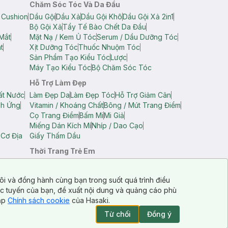
Chăm Sóc Tóc Và Da Đầu
 Cushion
Dầu Gội
Dầu Xả
Dầu Gội Khô
Dầu Gội Xả 2in1
Bộ Gội Xả
Tẩy Tế Bào Chết Da Đầu
Mắt
Mặt Nạ / Kem Ủ Tóc
Serum / Dầu Dưỡng Tóc
t
Xịt Dưỡng Tóc
Thuốc Nhuộm Tóc
Sản Phẩm Tạo Kiểu Tóc
Lược
Máy Tạo Kiểu Tóc
Bộ Chăm Sóc Tóc
Hỗ Trợ Làm Đẹp
ất Nước
Làm Đẹp Da
Làm Đẹp Tóc
Hỗ Trợ Giảm Cân
ch Ứng
Vitamin / Khoáng Chất
Bông / Mút Trang Điểm
Cọ Trang Điểm
Bấm Mi
Mi Giả
Miếng Dán Kích Mí
Nhíp / Dao Cạo
 Cơ Địa
Giấy Thấm Dầu
Thời Trang Trẻ Em
op Nam
Áo Dây Trẻ Em
Áo Thun Trẻ Em
Áo Sát Nách Trẻ Em
Quần Short Trẻ Em
ôi và đồng hành cùng bạn trong suốt quá trình điều
ực tuyến của bạn, đề xuất nội dung và quảng cáo phù
cập
Chính sách cookie
của Hasaki.
Từ chối
Đồng ý