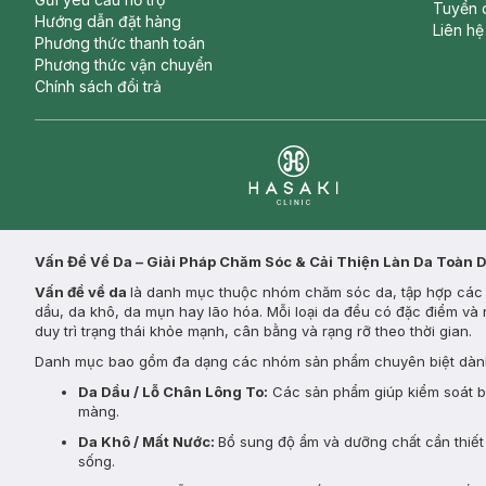
Tuyển 
Hướng dẫn đặt hàng
Liên hệ
Phương thức thanh toán
Phương thức vận chuyển
Chính sách đổi trả
Clinic
Vấn Đề Về Da – Giải Pháp Chăm Sóc & Cải Thiện Làn Da Toàn 
Vấn đề về da
là danh mục thuộc nhóm chăm sóc da, tập hợp các s
dầu, da khô, da mụn hay lão hóa. Mỗi loại da đều có đặc điểm và 
duy trì trạng thái khỏe mạnh, cân bằng và rạng rỡ theo thời gian.
Danh mục bao gồm đa dạng các nhóm sản phẩm chuyên biệt dành
Da Dầu / Lỗ Chân Lông To:
Các sản phẩm giúp kiểm soát bã 
màng.
Da Khô / Mất Nước:
Bổ sung độ ẩm và dưỡng chất cần thiết 
sống.