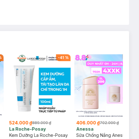
%
-
41
%
-
42
%
524.000 ₫
406.000 ₫
889.000 ₫
702.000 ₫
La Roche-Posay
Anessa
Kem Dưỡng La Roche-Posay
Sữa Chống Nắng Anessa