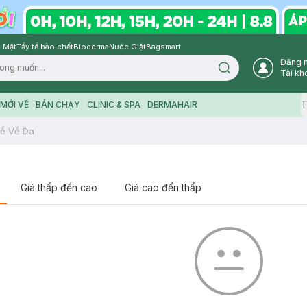
 Mặt
Tẩy tế bào chết
Bioderma
Nước Giặt
Bagsmart
Đăng 
Search icon
Tài kh
T
MỚI VỀ
BÁN CHẠY
CLINIC & SPA
DERMAHAIR
ề Về Da
Giá thấp đến cao
Giá cao đến thấp