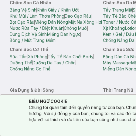
Chăm Sóc Cá Nhân
Chăm Sóc Da 
Băng Vệ Sinh
Khăn Giấy / Khăn Ướt
Tẩy Trang Mặt
S
Khử Mùi / Làm Thơm Phòng
Dao Cạo Râu
Tẩy Tế Bào Chế
Bọt Cạo Râu
Miếng Dán Nóng
Mặt Nạ Xông Hơi
Toner / Nước C
Nước Rửa Tay / Diệt Khuẩn
Chống Muỗi
Xịt Khoáng
Lotio
Dung Dịch Vệ Sinh
Miếng Dán Ngực
Kem / Gel / Dầu
Bông / Mút Trang Điểm
Chống Nắng Da 
Chăm Sóc Cơ Thể
Chăm Sóc Sức
Sữa Tắm
Xà Phòng
Tẩy Tế Bào Chết Body
Băng Dán Cá Nh
Dưỡng Thể
Dưỡng Da Tay / Chân
Máy Massage
Mặ
Chống Nắng Cơ Thể
Miếng Dán Nón
Gia Dụng & Đời Sống
Thời Trang Nữ
Khăn Tắm
Bông Tắm / Phụ Kiện Tắm
Áo Crop Top N
Notice about cookies usage
Cookie Consent
BIỂU NGỮ COOKIE
Phụ Kiện Điện Thoại
Quạt Cầm Tay / Quạt Mini
Áo Thun Nữ
Áo 
Chúng tôi quan tâm đến quyền riêng tư của bạn. Chún
Khử Mùi / Làm Thơm Phòng
Nước Giặt
Nước Xả
Quần Lót Nữ
Quầ
hướng. Với sự đồng ý của bạn, chúng tôi và các đối 
Balo
Túi Xách
hợp với sở thích và ưu tiên của bạn cũng như các chứ
Balo Laptop
Balo Du Lịch
Túi Tote
Túi Đe
Túi Đựng Mỹ Ph