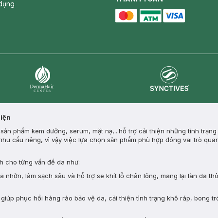
dụng
master card
ATM card
visa card
Synctives
Dermahair
Diện
ản phẩm kem dưỡng, serum, mặt nạ,...hỗ trợ cải thiện những tình trạng
nhu cầu riêng, vì vậy việc lựa chọn sản phẩm phù hợp đóng vai trò quan
 cho từng vấn đề da như:
nhờn, làm sạch sâu và hỗ trợ se khít lỗ chân lông, mang lại làn da th
giúp phục hồi hàng rào bảo vệ da, cải thiện tình trạng khô ráp, bong tr