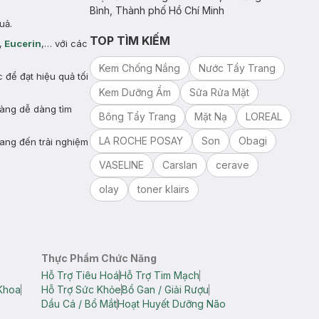
Bình, Thành phố Hồ Chí Minh
uả.
TOP TÌM KIẾM
,
Eucerin
,… với các
Kem Chống Nắng
Nước Tẩy Trang
để đạt hiệu quả tối
Kem Dưỡng Ẩm
Sữa Rửa Mặt
hàng dễ dàng tìm
Bông Tẩy Trang
Mặt Nạ
LOREAL
LA ROCHE POSAY
Son
Obagi
ang đến trải nghiệm
VASELINE
Carslan
cerave
olay
toner klairs
Thực Phẩm Chức Năng
Hỗ Trợ Tiêu Hoá
Hỗ Trợ Tim Mạch
Khoa
Hỗ Trợ Sức Khỏe
Bổ Gan / Giải Rượu
Dầu Cá / Bổ Mắt
Hoạt Huyết Dưỡng Não