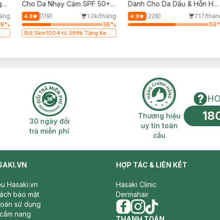
g
Cho Da Nhạy Cảm SPF 50+
Dành Cho Da Dầu & Hỗn Hợ
50ml
500ml
háng
(119)
1.0k/tháng
(228)
717/thán
4.8
4.9
59
%
36
%
59
g
Bill Skin1004 từ 399k Tặng Kem
Chống Nắng Cho Da Nhạy Cảm
SPF 50+ 20ml (SL Có Hạn)
HO
18
n phí 2H
30 ngày đổi trả miễn phí
Thương hiệu uy 
Thương hiệu
30 ngày đổi
uy tín toàn
trả miễn phí
cầu
SAKI.VN
HỢP TÁC & LIÊN KẾT
iệu Hasaki.vn
Hasaki Clinic
sách bảo mật
Dermahair
hoản sử dụng
 cẩm nang
facebook
THANH TOÁN
instagram
tiktok