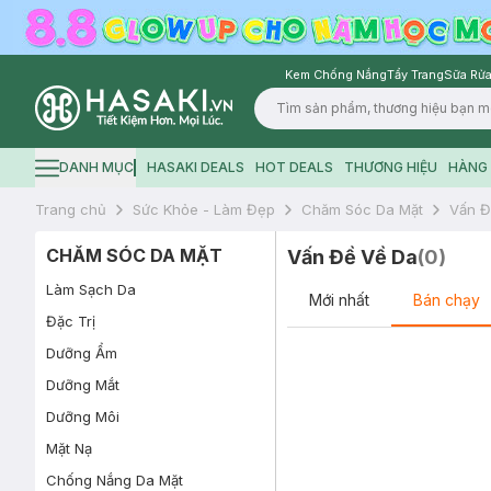
Kem Chống Nắng
Tẩy Trang
Sữa Rửa
Logo
DANH MỤC
HASAKI DEALS
HOT DEALS
THƯƠNG HIỆU
HÀNG 
Hamburger icon
Trang chủ
Sức Khỏe - Làm Đẹp
Chăm Sóc Da Mặt
Vấn Đ
CHĂM SÓC DA MẶT
Vấn Đề Về Da
(
0
)
Làm Sạch Da
Mới nhất
Bán chạy
Đặc Trị
Dưỡng Ẩm
Dưỡng Mắt
Dưỡng Môi
Mặt Nạ
Chống Nắng Da Mặt