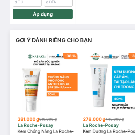
Áp dụng
GỢI Ý DÀNH RIÊNG CHO BẠN
-
29
%
-
38
%
-
3
381.000 ₫
278.000 ₫
610.000 ₫
445.000 ₫
La Roche-Posay
La Roche-Posay
ịu
Kem Chống Nắng La Roche-
Kem Dưỡng La Roche-Po