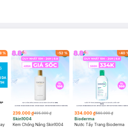
8
%
-
52
%
-
40
239.000 ₫
334.000 ₫
495.000 ₫
560.000 ₫
Skin1004
Bioderma
say
Kem Chống Nắng Skin1004
Nước Tẩy Trang Bioderma