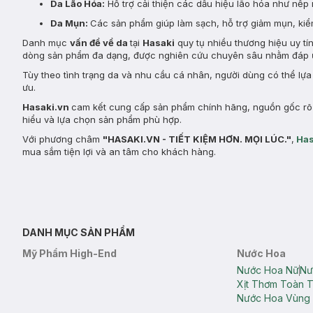
Da Lão Hóa:
Hỗ trợ cải thiện các dấu hiệu lão hóa như nếp 
Da Mụn:
Các sản phẩm giúp làm sạch, hỗ trợ giảm mụn, kiểm
Danh mục
vấn đề về da
tại
Hasaki
quy tụ nhiều thương hiệu uy tí
dòng sản phẩm đa dạng, được nghiên cứu chuyên sâu nhằm đáp ứ
Tùy theo tình trạng da và nhu cầu cá nhân, người dùng có thể lự
ưu.
Hasaki.vn
cam kết cung cấp sản phẩm chính hãng, nguồn gốc rõ r
hiểu và lựa chọn sản phẩm phù hợp.
Với phương châm
"HASAKI.VN - TIẾT KIỆM HƠN. MỌI LÚC."
,
Has
mua sắm tiện lợi và an tâm cho khách hàng.
DANH MỤC SẢN PHẨM
Mỹ Phẩm High-End
Nước Hoa
Nước Hoa Nữ
Nư
Xịt Thơm Toàn 
Nước Hoa Vùng 