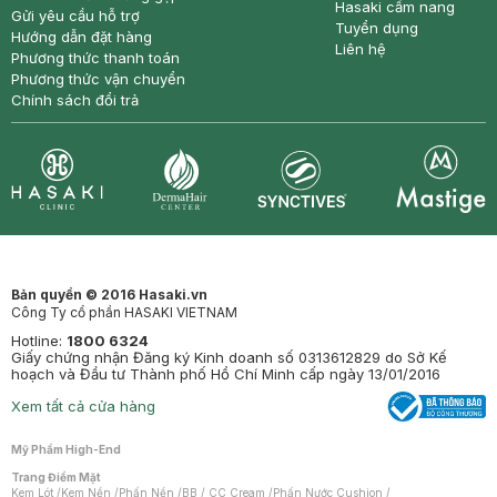
Hasaki cẩm nang
Gửi yêu cầu hỗ trợ
Tuyển dụng
Hướng dẫn đặt hàng
Liên hệ
Phương thức thanh toán
Phương thức vận chuyển
Chính sách đổi trả
Synctives
Clinic
Dermahair
Mastige
Bản quyền © 2016 Hasaki.vn
Công Ty cổ phần HASAKI VIETNAM
Hotline:
1800 6324
Giấy chứng nhận Đăng ký Kinh doanh số 0313612829 do Sở Kế
hoạch và Đầu tư Thành phố Hồ Chí Minh cấp ngày 13/01/2016
Xem tất cả cửa hàng
Mỹ Phẩm High-End
Trang Điểm Mặt
Kem Lót
/
Kem Nền
/
Phấn Nền
/
BB / CC Cream
/
Phấn Nước Cushion
/