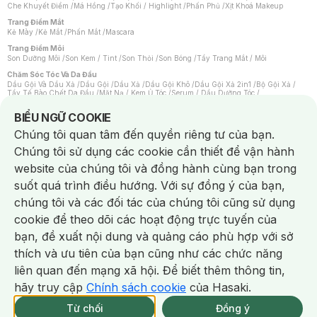
Che Khuyết Điểm
/
Má Hồng
/
Tạo Khối / Highlight
/
Phấn Phủ
/
Xịt Khoá Makeup
Trang Điểm Mắt
Kẻ Mày
/
Kẻ Mắt
/
Phấn Mắt
/
Mascara
Trang Điểm Môi
Son Dưỡng Môi
/
Son Kem / Tint
/
Son Thỏi
/
Son Bóng
/
Tẩy Trang Mắt / Môi
Chăm Sóc Tóc Và Da Đầu
Dầu Gội Và Dầu Xả
/
Dầu Gội
/
Dầu Xả
/
Dầu Gội Khô
/
Dầu Gội Xả 2in1
/
Bộ Gội Xả
/
Tẩy Tế Bào Chết Da Đầu
/
Mặt Nạ / Kem Ủ Tóc
/
Serum / Dầu Dưỡng Tóc
/
Xịt Dưỡng Tóc
/
Thuốc Nhuộm Tóc
/
Sản Phẩm Tạo Kiểu Tóc
/
Dụng Cụ Chăm Sóc Tóc
/
Máy Sấy Tóc
/
Lược
/
Bộ Chăm Sóc Tóc
/
Phụ Kiện Tóc
Notice about cookies usage
BIỂU NGỮ COOKIE
Chăm Sóc Cơ Thể
Chúng tôi quan tâm đến quyền riêng tư của bạn.
Kem Tẩy Lông
/
Dụng Cụ Tẩy Lông
Chúng tôi sử dụng các cookie cần thiết để vận hành
Nước Hoa
Nước Hoa Nữ
/
Nước Hoa Nam
/
Nước Hoa Cao Cấp
/
Xịt Thơm Toàn Thân
/
website của chúng tôi và đồng hành cùng bạn trong
Nước Hoa Vùng Kín
suốt quá trình điều hướng. Với sự đồng ý của bạn,
Chăm Sóc Cá Nhân
Chống Muỗi
/
Khẩu Trang
/
Máy Massage
/
Mặt Nạ Xông Hơi
/
Nước Rửa Tay
/
chúng tôi và các đối tác của chúng tôi cũng sử dụng
Sản Phẩm Chăm Sóc Khác
/
Bàn Chải Đánh Răng
/
Bàn Chải Điện
/
Hỗ Trợ Trắng Răng
/
Kem Đánh Răng
/
Máy Tăm Nước
/
Nước Súc Miệng
/
cookie để theo dõi các hoạt động trực tuyến của
Tăm / Chỉ Nha Khoa
/
Xịt Thơm Miệng
/
Dung Dịch Vệ Sinh
/
Dưỡng Vùng Kín
/
Khăn Ướt Vệ Sinh Vùng Kín
/
Băng Vệ Sinh
/
Tampon
/
Bọt Cạo Râu
/
Dao Cạo Râu
/
bạn, đề xuất nội dung và quảng cáo phù hợp với sở
Máy Cạo Râu
Chat i
thích và ưu tiên của bạn cũng như các chức năng
Vấn Đề Về Da
Da Dầu / Lỗ Chân Lông To
/
Da Khô / Mất Nước
/
Da Lão Hóa
/
Da Mụn
/
liên quan đến mạng xã hội. Để biết thêm thông tin,
Da Nhạy Cảm / Kích Ứng
/
Da Xỉn Màu
/
Thâm / Nám / Tàn Nhang
/
Quầng Thâm & Bọng Mắt
/
Sẹo
/
Viêm Da Cơ Địa
hãy truy cập
Chính sách cookie
của Hasaki.
Giao Nhanh Miễn Phí 2H.
Dụng Cụ / Phụ Kiện Chăm Sóc Da
tại 337 Chi Nhánh (Trễ tặng 100K)
Từ chối
Đồng ý
Bông Tẩy Trang
/
Khăn Lau Mặt Khô
/
Dụng Cụ / Máy Rửa Mặt
/
Máy Chăm Sóc Da
/