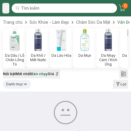
0
Tìm kiếm
Chec
Tìm kiếm
Toggle Menu
Trang chủ
Sức Khỏe - Làm Đẹp
Chăm Sóc Da Mặt
Vấn Đề
Da Dầu / Lỗ
Da Khô /
Da Lão Hóa
Da Mụn
Da Nhạy
Da X
Chân Lông
Mất Nước
Cảm / Kích
To
Ứng
Nổi bật
Mới nhất
Bán chạy
Giá
Danh mục
Lọc