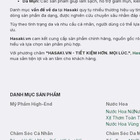
Da Mụn:
Các sản phẩm giúp làm sạch, hỗ trợ giảm mụn, kiểm
Danh mục
vấn đề về da
tại
Hasaki
quy tụ nhiều thương hiệu uy tí
dòng sản phẩm đa dạng, được nghiên cứu chuyên sâu nhằm đáp ứ
Tùy theo tình trạng da và nhu cầu cá nhân, người dùng có thể lự
ưu.
Hasaki.vn
cam kết cung cấp sản phẩm chính hãng, nguồn gốc rõ r
hiểu và lựa chọn sản phẩm phù hợp.
Với phương châm
"HASAKI.VN - TIẾT KIỆM HƠN. MỌI LÚC."
,
Has
mua sắm tiện lợi và an tâm cho khách hàng.
DANH MỤC SẢN PHẨM
Mỹ Phẩm High-End
Nước Hoa
Nước Hoa Nữ
Nư
Xịt Thơm Toàn 
Nước Hoa Vùng 
Chăm Sóc Cá Nhân
Chăm Sóc Da 