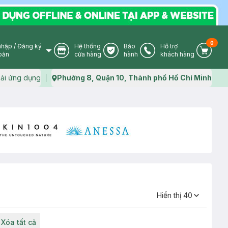
0
nhập
/
Đăng ký
Hệ thống
Bảo
Hỗ trợ
User Icon
Store Icon
Warranty Icon
Phone Icon
Cart I
oản
cửa hàng
hành
khách hàng
ải ứng dụng
Phường 8, Quận 10, Thành phố Hồ Chí Minh
Map icon
Hiển thị
40
Xóa tất cả