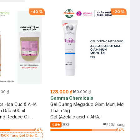
-
40
%
-
20
%
128.000 ₫
000 ₫
160.000 ₫
Gamma Chemicals
ics Hoa Cúc & AHA
Gel Dưỡng Megaduo Giảm Mụn, Mờ
m Dầu 500ml
Thâm 15g
nd Reduce Oil
Gel (Azelaic acid + AHA)
illa, AHA,
(88)
223/tháng
4.8
%
64
%
64
%
ừ 150K Tặng Bột Diếp Cá