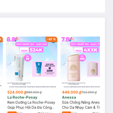
%
-
41
%
-
36
%
524.000 ₫
449.000 ₫
889.000 ₫
702.000 ₫
La Roche-Posay
Anessa
Kem Dưỡng La Roche-Posay
Sữa Chống Nắng Anessa
p
Giúp Phục Hồi Da Đa Công
Cho Da Nhạy Cảm & Trẻ Em
Dụng 100ml
60ml (Mới)