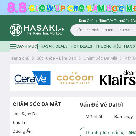
Kem Chống Nắng
Tẩy Trang
Sữa Rửa
Logo
DANH MỤC
HASAKI DEALS
HOT DEALS
THƯƠNG HIỆU
HÀNG 
Hamburger icon
Trang chủ
Sức Khỏe - Làm Đẹp
Chăm Sóc Da Mặt
Vấn Đ
CHĂM SÓC DA MẶT
Vấn Đề Về Da
(
5
)
Làm Sạch Da
Mới nhất
Bán chạy
Đặc Trị
Dưỡng Ẩm
Thành phần nổi bật: AHA