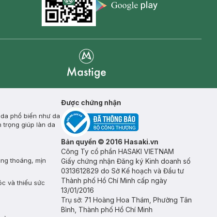
Appstore icon
Goolge Play icon
Mastige
Được chứng nhận
 da phổ biến như da
 trọng giúp làn da
Bản quyền © 2016 Hasaki.vn
Công Ty cổ phần HASAKI VIETNAM
ông thoáng, mịn
Giấy chứng nhận Đăng ký Kinh doanh số
0313612829 do Sở Kế hoạch và Đầu tư
Thành phố Hồ Chí Minh cấp ngày
óc và thiếu sức
13/01/2016
Trụ sở: 71 Hoàng Hoa Thám, Phường Tân
Bình, Thành phố Hồ Chí Minh