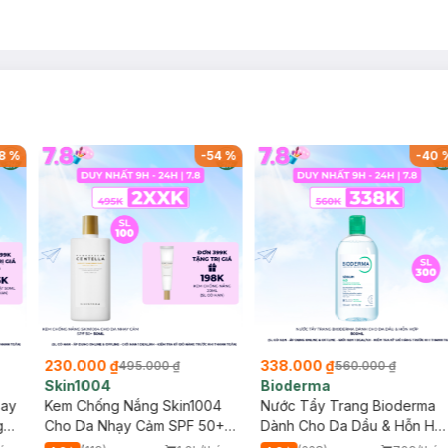
8
%
-
54
%
-
40
230.000 ₫
338.000 ₫
495.000 ₫
560.000 ₫
Skin1004
Bioderma
say
Kem Chống Nắng Skin1004
Nước Tẩy Trang Bioderma
g
Cho Da Nhạy Cảm SPF 50+
Dành Cho Da Dầu & Hỗn Hợ
50ml
500ml