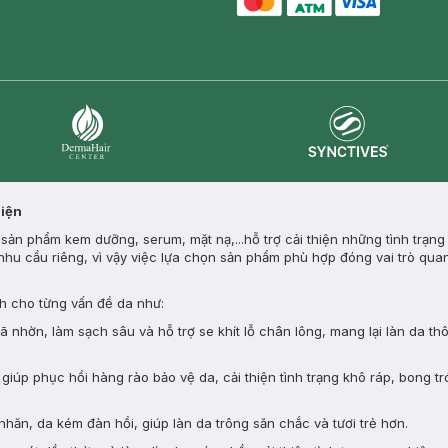
master card
ATM card
visa card
Synctives
Dermahair
Diện
ản phẩm kem dưỡng, serum, mặt nạ,...hỗ trợ cải thiện những tình trạng
nhu cầu riêng, vì vậy việc lựa chọn sản phẩm phù hợp đóng vai trò quan
 cho từng vấn đề da như:
nhờn, làm sạch sâu và hỗ trợ se khít lỗ chân lông, mang lại làn da th
giúp phục hồi hàng rào bảo vệ da, cải thiện tình trạng khô ráp, bong tr
nhăn, da kém đàn hồi, giúp làn da trông săn chắc và tươi trẻ hơn.