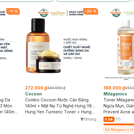
-
11
%
-
20
%
272.000 ₫
188.000 ₫
340.000 ₫
313.
Cocoon
Milaganics
ng Da
Combo Cocoon Nước Cân Bằng
Toner Milagan
 3 Món
140ml + Mặt Nạ Từ Nghệ Hưng Yên
Ngừa Mụn, Giả
er 140ml
30ml
Hung Yen Turmeric Toner + Hung
Prevent Acne a
2 30ml
Yen Turmeric Face Mask
Toner - Chamom
1/tháng
(17)
4.8
Niacinamide 3
Bill Milaganics t