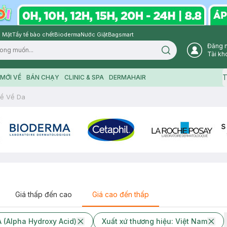
 Mặt
Tẩy tế bào chết
Bioderma
Nước Giặt
Bagsmart
Đăng 
Search icon
Tài kh
T
MỚI VỀ
BÁN CHẠY
CLINIC & SPA
DERMAHAIR
ề Về Da
Giá thấp đến cao
Giá cao đến thấp
 (Alpha Hydroxy Acid)
Xuất xứ thương hiệu: Việt Nam