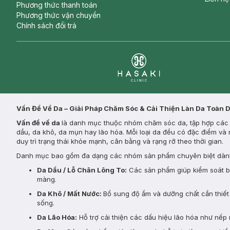
Phương thức thanh toán
Phương thức vận chuyển
Chính sách đổi trả
Clinic
Vấn Đề Về Da – Giải Pháp Chăm Sóc & Cải Thiện Làn Da Toàn 
Vấn đề về da
là danh mục thuộc nhóm chăm sóc da, tập hợp các s
dầu, da khô, da mụn hay lão hóa. Mỗi loại da đều có đặc điểm và 
duy trì trạng thái khỏe mạnh, cân bằng và rạng rỡ theo thời gian.
Danh mục bao gồm đa dạng các nhóm sản phẩm chuyên biệt dành
Da Dầu / Lỗ Chân Lông To:
Các sản phẩm giúp kiểm soát bã 
màng.
Da Khô / Mất Nước:
Bổ sung độ ẩm và dưỡng chất cần thiết 
sống.
Da Lão Hóa:
Hỗ trợ cải thiện các dấu hiệu lão hóa như nếp 