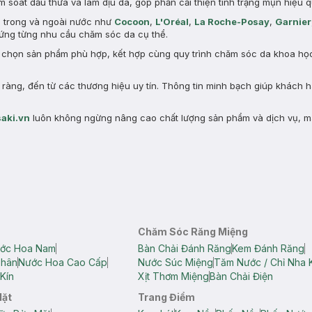
 soát dầu thừa và làm dịu da, góp phần cải thiện tình trạng mụn hiệu q
n trong và ngoài nước như
Cocoon
,
L'Oréal
,
La Roche-Posay
,
Garnier
ng từng nhu cầu chăm sóc da cụ thể.
a chọn sản phẩm phù hợp, kết hợp cùng quy trình chăm sóc da khoa học 
àng, đến từ các thương hiệu uy tín. Thông tin minh bạch giúp khách 
aki.vn
luôn không ngừng nâng cao chất lượng sản phẩm và dịch vụ, m
Chăm Sóc Răng Miệng
ớc Hoa Nam
Bàn Chải Đánh Răng
Kem Đánh Răng
Thân
Nước Hoa Cao Cấp
Nước Súc Miệng
Tăm Nước / Chỉ Nha 
Kín
Xịt Thơm Miệng
Bàn Chải Điện
Mặt
Trang Điểm