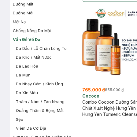
Dưỡng Mắt
Dưỡng Môi
Mặt Nạ
Chống Nắng Da Mặt
Vấn Đề Về Da
Da Dầu / Lỗ Chân Lông To
Da Khô / Mất Nước
Da Lão Hóa
Da Mụn
Da Nhạy Cảm / Kích Ứng
765.000 ₫
855.000 ₫
Da Xỉn Màu
Cocoon
Thâm / Nám / Tàn Nhang
Combo Cocoon Dưỡng Sá
Chiết Xuất Nghệ Hưng Yên
Quầng Thâm & Bọng Mắt
Hung Yen Turmeric Cleans
Sẹo
+ Toner 140ml + Serum x2.
Viêm Da Cơ Địa