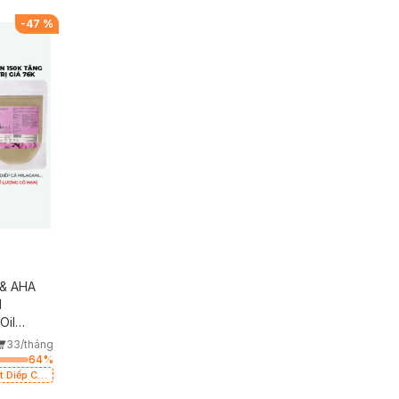
Milaganics Giảm
(SL Có Hạn)
-
47
%
 & AHA
l
Oil
33/tháng
64
%
t Diếp Cá
Thâm 100g