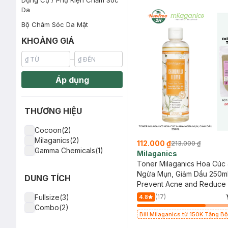
Dụng Cụ / Phụ Kiện Chăm Sóc
Da
Bộ Chăm Sóc Da Mặt
KHOẢNG GIÁ
Áp dụng
THƯƠNG HIỆU
Cocoon(2)
Milaganics(2)
112.000 ₫
213.000 ₫
Gamma Chemicals(1)
Milaganics
Toner Milaganics Hoa Cúc
Ngừa Mụn, Giảm Dầu 250m
DUNG TÍCH
Prevent Acne and Reduce 
Toner - Chamomilla, AHA,
Fullsize(3)
(17)
4.8
Niacinamide 3%
Combo(2)
Bill Milaganics từ 150K Tặng Bộ
Milaganics Giảm Mụn, Mờ Vết 