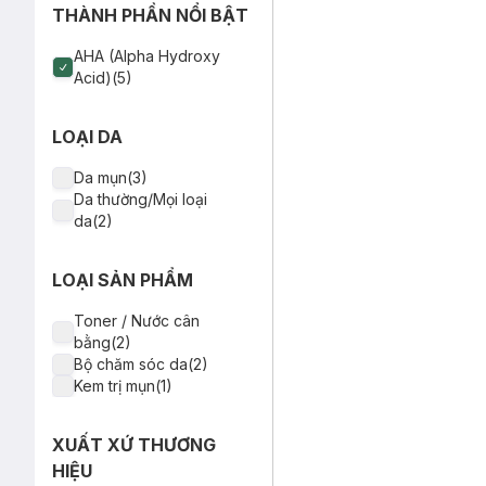
(SL Có Hạn)
THÀNH PHẦN NỔI BẬT
AHA (Alpha Hydroxy
Acid)(5)
LOẠI DA
Da mụn(3)
Da thường/Mọi loại
da(2)
LOẠI SẢN PHẨM
Toner / Nước cân
bằng(2)
Bộ chăm sóc da(2)
Kem trị mụn(1)
XUẤT XỨ THƯƠNG
HIỆU