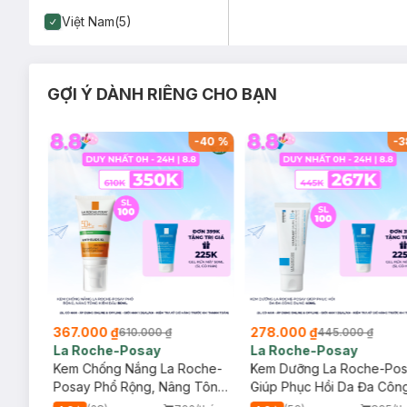
Việt Nam(5)
GỢI Ý DÀNH RIÊNG CHO BẠN
-
26
%
-
40
%
-
3
367.000 ₫
278.000 ₫
610.000 ₫
445.000 ₫
La Roche-Posay
La Roche-Posay
ịu
Kem Chống Nắng La Roche-
Kem Dưỡng La Roche-Po
Posay Phổ Rộng, Nâng Tông
Giúp Phục Hồi Da Đa Côn
Kiềm Dầu 50ml
Dụng 40ml