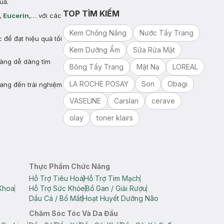
uả.
TOP TÌM KIẾM
,
Eucerin
,… với các
Kem Chống Nắng
Nước Tẩy Trang
để đạt hiệu quả tối
Kem Dưỡng Ẩm
Sữa Rửa Mặt
hàng dễ dàng tìm
Bông Tẩy Trang
Mặt Nạ
LOREAL
LA ROCHE POSAY
Son
Obagi
ang đến trải nghiệm
VASELINE
Carslan
cerave
olay
toner klairs
Thực Phẩm Chức Năng
Hỗ Trợ Tiêu Hoá
Hỗ Trợ Tim Mạch
Khoa
Hỗ Trợ Sức Khỏe
Bổ Gan / Giải Rượu
Dầu Cá / Bổ Mắt
Hoạt Huyết Dưỡng Não
Chăm Sóc Tóc Và Da Đầu