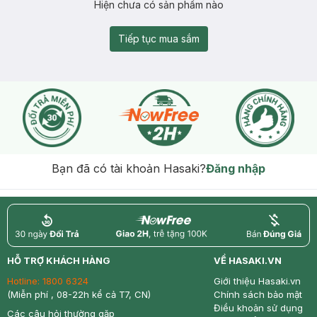
Hiện chưa có sản phẩm nào
Tiếp tục mua sắm
Bạn đã có tài khoản Hasaki?
Đăng nhập
return
nowfree
price
HỖ TRỢ KHÁCH HÀNG
VỀ HASAKI.VN
Hotline:
1800 6324
Giới thiệu Hasaki.vn
(Miễn phí , 08-22h kể cả T7, CN)
Chính sách bảo mật
Điều khoản sử dụng
Các câu hỏi thường gặp