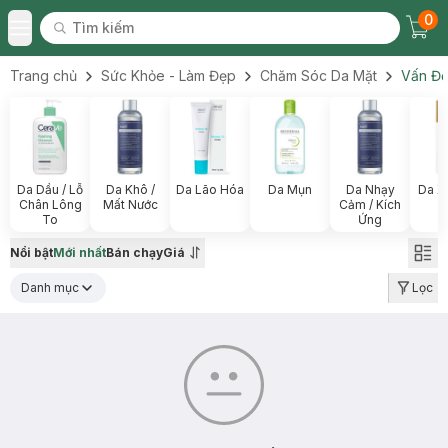
0
Tìm kiếm
Chec
Tìm kiếm
Toggle Menu
Trang chủ
Sức Khỏe - Làm Đẹp
Chăm Sóc Da Mặt
Vấn Đề
Da Dầu / Lỗ
Da Khô /
Da Lão Hóa
Da Mụn
Da Nhạy
Da X
Chân Lông
Mất Nước
Cảm / Kích
To
Ứng
Nổi bật
Mới nhất
Bán chạy
Giá
Danh mục
Lọc