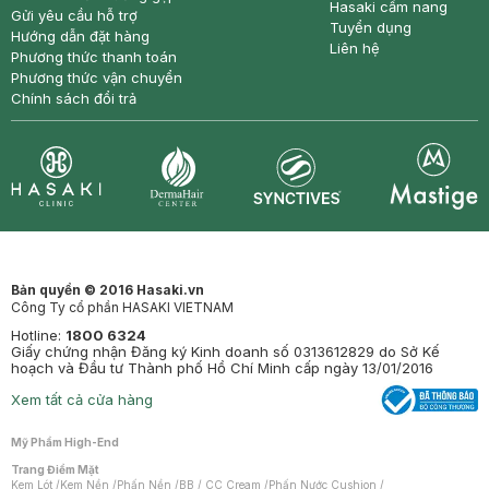
Hasaki cẩm nang
Gửi yêu cầu hỗ trợ
Tuyển dụng
Hướng dẫn đặt hàng
Liên hệ
Phương thức thanh toán
Phương thức vận chuyển
Chính sách đổi trả
Synctives
Clinic
Dermahair
Mastige
Bản quyền © 2016 Hasaki.vn
Công Ty cổ phần HASAKI VIETNAM
Hotline:
1800 6324
Giấy chứng nhận Đăng ký Kinh doanh số 0313612829 do Sở Kế
hoạch và Đầu tư Thành phố Hồ Chí Minh cấp ngày 13/01/2016
Xem tất cả cửa hàng
Mỹ Phẩm High-End
Trang Điểm Mặt
Kem Lót
/
Kem Nền
/
Phấn Nền
/
BB / CC Cream
/
Phấn Nước Cushion
/