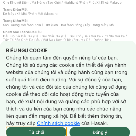
Che Khuyết Điểm
/
Má Hồng
/
Tạo Khối / Highlight
/
Phấn Phủ
/
Xịt Khoá Makeup
Trang Điểm Mắt
Kẻ Mày
/
Kẻ Mắt
/
Phấn Mắt
/
Mascara
Trang Điểm Môi
Son Dưỡng Môi
/
Son Kem / Tint
/
Son Thỏi
/
Son Bóng
/
Tẩy Trang Mắt / Môi
Chăm Sóc Tóc Và Da Đầu
Dầu Gội Và Dầu Xả
/
Dầu Gội
/
Dầu Xả
/
Dầu Gội Khô
/
Dầu Gội Xả 2in1
/
Bộ Gội Xả
/
Tẩy Tế Bào Chết Da Đầu
/
Mặt Nạ / Kem Ủ Tóc
/
Serum / Dầu Dưỡng Tóc
/
Xịt Dưỡng Tóc
/
Thuốc Nhuộm Tóc
/
Sản Phẩm Tạo Kiểu Tóc
/
Dụng Cụ Chăm Sóc Tóc
/
Máy Sấy Tóc
/
Lược
/
Bộ Chăm Sóc Tóc
/
Phụ Kiện Tóc
Notice about cookies usage
BIỂU NGỮ COOKIE
Chăm Sóc Cơ Thể
Chúng tôi quan tâm đến quyền riêng tư của bạn.
Kem Tẩy Lông
/
Dụng Cụ Tẩy Lông
Chúng tôi sử dụng các cookie cần thiết để vận hành
Nước Hoa
Nước Hoa Nữ
/
Nước Hoa Nam
/
Nước Hoa Cao Cấp
/
Xịt Thơm Toàn Thân
/
website của chúng tôi và đồng hành cùng bạn trong
Nước Hoa Vùng Kín
suốt quá trình điều hướng. Với sự đồng ý của bạn,
Chăm Sóc Cá Nhân
Chống Muỗi
/
Khẩu Trang
/
Máy Massage
/
Mặt Nạ Xông Hơi
/
Nước Rửa Tay
/
chúng tôi và các đối tác của chúng tôi cũng sử dụng
Sản Phẩm Chăm Sóc Khác
/
Bàn Chải Đánh Răng
/
Bàn Chải Điện
/
Hỗ Trợ Trắng Răng
/
Kem Đánh Răng
/
Máy Tăm Nước
/
Nước Súc Miệng
/
cookie để theo dõi các hoạt động trực tuyến của
Tăm / Chỉ Nha Khoa
/
Xịt Thơm Miệng
/
Dung Dịch Vệ Sinh
/
Dưỡng Vùng Kín
/
Khăn Ướt Vệ Sinh Vùng Kín
/
Băng Vệ Sinh
/
Tampon
/
Bọt Cạo Râu
/
Dao Cạo Râu
/
bạn, đề xuất nội dung và quảng cáo phù hợp với sở
Máy Cạo Râu
Chat i
thích và ưu tiên của bạn cũng như các chức năng
Vấn Đề Về Da
Da Dầu / Lỗ Chân Lông To
/
Da Khô / Mất Nước
/
Da Lão Hóa
/
Da Mụn
/
liên quan đến mạng xã hội. Để biết thêm thông tin,
Da Nhạy Cảm / Kích Ứng
/
Da Xỉn Màu
/
Thâm / Nám / Tàn Nhang
/
Quầng Thâm & Bọng Mắt
/
Sẹo
/
Viêm Da Cơ Địa
hãy truy cập
Chính sách cookie
của Hasaki.
Giao Nhanh Miễn Phí 2H.
Dụng Cụ / Phụ Kiện Chăm Sóc Da
tại 339 Chi Nhánh (Trễ tặng 100K)
Từ chối
Đồng ý
Bông Tẩy Trang
/
Khăn Lau Mặt Khô
/
Dụng Cụ / Máy Rửa Mặt
/
Máy Chăm Sóc Da
/