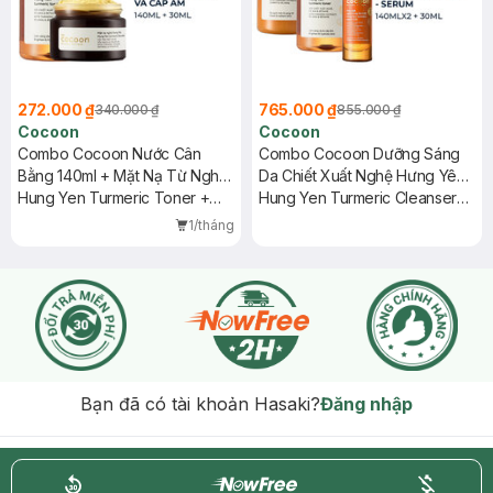
272.000 ₫
765.000 ₫
340.000 ₫
855.000 ₫
Cocoon
Cocoon
Combo Cocoon Nước Cân
Combo Cocoon Dưỡng Sáng
Bằng 140ml + Mặt Nạ Từ Nghệ
Da Chiết Xuất Nghệ Hưng Yên
Hưng Yên 30ml
Hung Yen Turmeric Toner +
3 Món
Hung Yen Turmeric Cleanser
Hung Yen Turmeric Face Mask
140ml + Toner 140ml + Serum
1/tháng
x2.2 30ml
Bạn đã có tài khoản Hasaki?
Đăng nhập