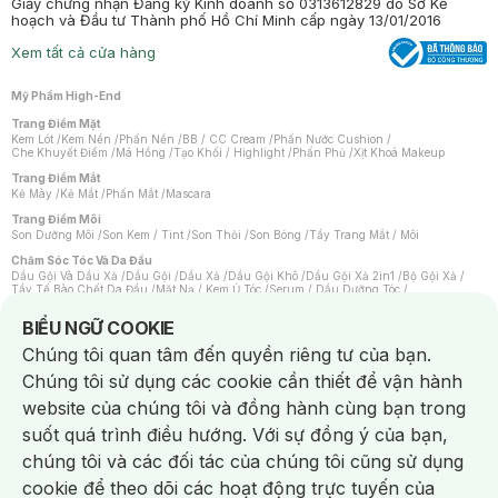
Giấy chứng nhận Đăng ký Kinh doanh số 0313612829 do Sở Kế
hoạch và Đầu tư Thành phố Hồ Chí Minh cấp ngày 13/01/2016
Xem tất cả cửa hàng
Mỹ Phẩm High-End
Trang Điểm Mặt
Kem Lót
/
Kem Nền
/
Phấn Nền
/
BB / CC Cream
/
Phấn Nước Cushion
/
Che Khuyết Điểm
/
Má Hồng
/
Tạo Khối / Highlight
/
Phấn Phủ
/
Xịt Khoá Makeup
Trang Điểm Mắt
Kẻ Mày
/
Kẻ Mắt
/
Phấn Mắt
/
Mascara
Trang Điểm Môi
Son Dưỡng Môi
/
Son Kem / Tint
/
Son Thỏi
/
Son Bóng
/
Tẩy Trang Mắt / Môi
Chăm Sóc Tóc Và Da Đầu
Dầu Gội Và Dầu Xả
/
Dầu Gội
/
Dầu Xả
/
Dầu Gội Khô
/
Dầu Gội Xả 2in1
/
Bộ Gội Xả
/
Tẩy Tế Bào Chết Da Đầu
/
Mặt Nạ / Kem Ủ Tóc
/
Serum / Dầu Dưỡng Tóc
/
Xịt Dưỡng Tóc
/
Thuốc Nhuộm Tóc
/
Sản Phẩm Tạo Kiểu Tóc
/
Dụng Cụ Chăm Sóc Tóc
/
Máy Sấy Tóc
/
Lược
/
Bộ Chăm Sóc Tóc
/
Phụ Kiện Tóc
Notice about cookies usage
BIỂU NGỮ COOKIE
Chăm Sóc Cơ Thể
Chúng tôi quan tâm đến quyền riêng tư của bạn.
Kem Tẩy Lông
/
Dụng Cụ Tẩy Lông
Chúng tôi sử dụng các cookie cần thiết để vận hành
Nước Hoa
Nước Hoa Nữ
/
Nước Hoa Nam
/
Nước Hoa Cao Cấp
/
Xịt Thơm Toàn Thân
/
website của chúng tôi và đồng hành cùng bạn trong
Nước Hoa Vùng Kín
suốt quá trình điều hướng. Với sự đồng ý của bạn,
Chăm Sóc Cá Nhân
Chống Muỗi
/
Khẩu Trang
/
Máy Massage
/
Mặt Nạ Xông Hơi
/
Nước Rửa Tay
/
chúng tôi và các đối tác của chúng tôi cũng sử dụng
Sản Phẩm Chăm Sóc Khác
/
Bàn Chải Đánh Răng
/
Bàn Chải Điện
/
Hỗ Trợ Trắng Răng
/
Kem Đánh Răng
/
Máy Tăm Nước
/
Nước Súc Miệng
/
cookie để theo dõi các hoạt động trực tuyến của
Tăm / Chỉ Nha Khoa
/
Xịt Thơm Miệng
/
Dung Dịch Vệ Sinh
/
Dưỡng Vùng Kín
/