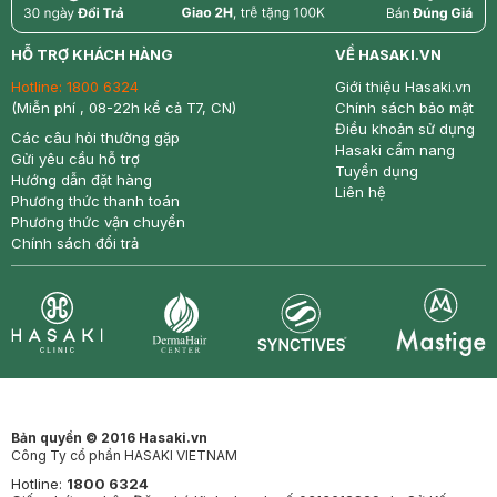
return
nowfree
price
HỖ TRỢ KHÁCH HÀNG
VỀ HASAKI.VN
Hotline:
1800 6324
Giới thiệu Hasaki.vn
(Miễn phí , 08-22h kể cả T7, CN)
Chính sách bảo mật
Điều khoản sử dụng
Các câu hỏi thường gặp
Hasaki cẩm nang
Gửi yêu cầu hỗ trợ
Tuyển dụng
Hướng dẫn đặt hàng
Liên hệ
Phương thức thanh toán
Phương thức vận chuyển
Chính sách đổi trả
Synctives
Clinic
Dermahair
Mastige
Bản quyền © 2016 Hasaki.vn
Công Ty cổ phần HASAKI VIETNAM
Hotline:
1800 6324