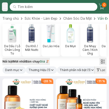
0
Tìm kiếm
Chec
Tìm kiếm
Toggle Menu
Trang chủ
Sức Khỏe - Làm Đẹp
Chăm Sóc Da Mặt
Vấn Đề
Da Dầu / Lỗ
Da Khô /
Da Lão Hóa
Da Mụn
Da Nhạy
Da X
Chân Lông
Mất Nước
Cảm / Kích
To
Ứng
Nổi bật
Mới nhất
Bán chạy
Giá
Danh mục
Thương Hiệu
(1)
Thành phần nổi bật
(1)
Xuất x
Lọc
-
20
%
-
11
%