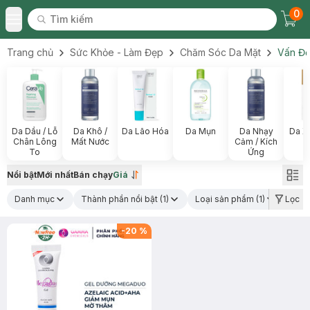
0
Tìm kiếm
Chec
Tìm kiếm
Toggle Menu
Trang chủ
Sức Khỏe - Làm Đẹp
Chăm Sóc Da Mặt
Vấn Đề
Da Dầu / Lỗ
Da Khô /
Da Lão Hóa
Da Mụn
Da Nhạy
Da X
Chân Lông
Mất Nước
Cảm / Kích
To
Ứng
Nổi bật
Mới nhất
Bán chạy
Giá
Danh mục
Thành phần nổi bật
(1)
Loại sản phẩm
(1)
Lọc
Xuất
-
20
%