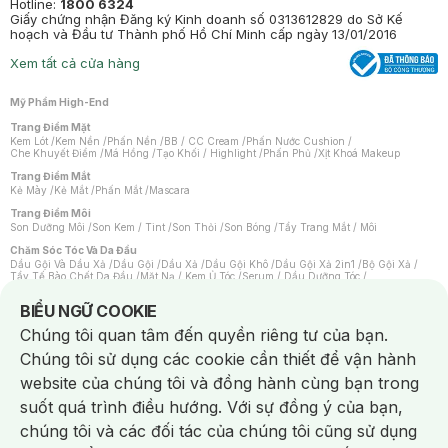
Hotline:
1800 6324
Giấy chứng nhận Đăng ký Kinh doanh số 0313612829 do Sở Kế
hoạch và Đầu tư Thành phố Hồ Chí Minh cấp ngày 13/01/2016
Xem tất cả cửa hàng
Mỹ Phẩm High-End
Trang Điểm Mặt
Kem Lót
/
Kem Nền
/
Phấn Nền
/
BB / CC Cream
/
Phấn Nước Cushion
/
Che Khuyết Điểm
/
Má Hồng
/
Tạo Khối / Highlight
/
Phấn Phủ
/
Xịt Khoá Makeup
Trang Điểm Mắt
Kẻ Mày
/
Kẻ Mắt
/
Phấn Mắt
/
Mascara
Trang Điểm Môi
Son Dưỡng Môi
/
Son Kem / Tint
/
Son Thỏi
/
Son Bóng
/
Tẩy Trang Mắt / Môi
Chăm Sóc Tóc Và Da Đầu
Dầu Gội Và Dầu Xả
/
Dầu Gội
/
Dầu Xả
/
Dầu Gội Khô
/
Dầu Gội Xả 2in1
/
Bộ Gội Xả
/
Tẩy Tế Bào Chết Da Đầu
/
Mặt Nạ / Kem Ủ Tóc
/
Serum / Dầu Dưỡng Tóc
/
Xịt Dưỡng Tóc
/
Thuốc Nhuộm Tóc
/
Sản Phẩm Tạo Kiểu Tóc
/
Dụng Cụ Chăm Sóc Tóc
/
Máy Sấy Tóc
/
Lược
/
Bộ Chăm Sóc Tóc
/
Phụ Kiện Tóc
Notice about cookies usage
BIỂU NGỮ COOKIE
Chăm Sóc Cơ Thể
Chúng tôi quan tâm đến quyền riêng tư của bạn.
Kem Tẩy Lông
/
Dụng Cụ Tẩy Lông
Chúng tôi sử dụng các cookie cần thiết để vận hành
Nước Hoa
Nước Hoa Nữ
/
Nước Hoa Nam
/
Nước Hoa Cao Cấp
/
Xịt Thơm Toàn Thân
/
website của chúng tôi và đồng hành cùng bạn trong
Nước Hoa Vùng Kín
suốt quá trình điều hướng. Với sự đồng ý của bạn,
Chăm Sóc Cá Nhân
Chống Muỗi
/
Khẩu Trang
/
Máy Massage
/
Mặt Nạ Xông Hơi
/
Nước Rửa Tay
/
chúng tôi và các đối tác của chúng tôi cũng sử dụng
Sản Phẩm Chăm Sóc Khác
/
Bàn Chải Đánh Răng
/
Bàn Chải Điện
/
Hỗ Trợ Trắng Răng
/
Kem Đánh Răng
/
Máy Tăm Nước
/
Nước Súc Miệng
/