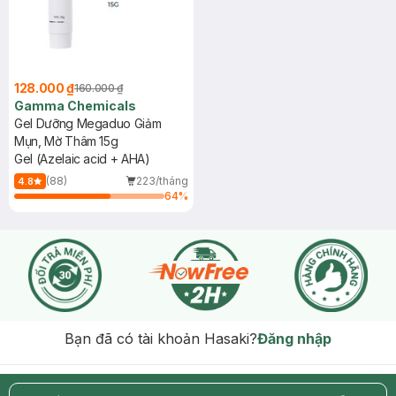
128.000 ₫
160.000 ₫
Gamma Chemicals
Gel Dưỡng Megaduo Giảm
Mụn, Mờ Thâm 15g
Gel (Azelaic acid + AHA)
(88)
223/tháng
4.8
64
%
Bạn đã có tài khoản Hasaki?
Đăng nhập