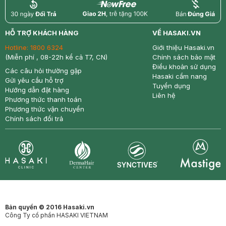
return
nowfree
price
HỖ TRỢ KHÁCH HÀNG
VỀ HASAKI.VN
Hotline:
1800 6324
Giới thiệu Hasaki.vn
(Miễn phí , 08-22h kể cả T7, CN)
Chính sách bảo mật
Điều khoản sử dụng
Các câu hỏi thường gặp
Hasaki cẩm nang
Gửi yêu cầu hỗ trợ
Tuyển dụng
Hướng dẫn đặt hàng
Liên hệ
Phương thức thanh toán
Phương thức vận chuyển
Chính sách đổi trả
Synctives
Clinic
Dermahair
Mastige
Bản quyền © 2016 Hasaki.vn
Công Ty cổ phần HASAKI VIETNAM