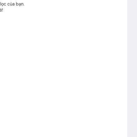
lọc của bạn.
é!