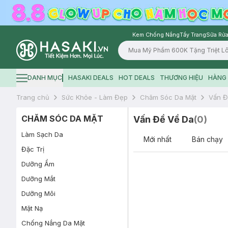
Kem Chống Nắng
Tẩy Trang
Sữa Rửa
Logo
DANH MỤC
HASAKI DEALS
HOT DEALS
THƯƠNG HIỆU
HÀNG 
Hamburger icon
Trang chủ
Sức Khỏe - Làm Đẹp
Chăm Sóc Da Mặt
Vấn Đ
CHĂM SÓC DA MẶT
Vấn Đề Về Da
(
0
)
Làm Sạch Da
Mới nhất
Bán chạy
Đặc Trị
Dưỡng Ẩm
Dưỡng Mắt
Dưỡng Môi
Mặt Nạ
Chống Nắng Da Mặt