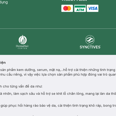
dụng
master card
ATM card
visa card
Synctives
Dermahair
Diện
ản phẩm kem dưỡng, serum, mặt nạ,...hỗ trợ cải thiện những tình trạng
nhu cầu riêng, vì vậy việc lựa chọn sản phẩm phù hợp đóng vai trò quan
 cho từng vấn đề da như:
nhờn, làm sạch sâu và hỗ trợ se khít lỗ chân lông, mang lại làn da th
giúp phục hồi hàng rào bảo vệ da, cải thiện tình trạng khô ráp, bong tr