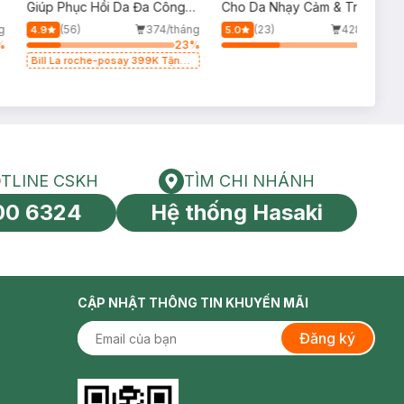
p
Giúp Phục Hồi Da Đa Công
Cho Da Nhạy Cảm & Trẻ Em
Dụng 100ml
60ml (Mới)
g
(56)
374/tháng
(23)
428/tháng
4.9
5.0
%
23
%
39
%
Bill La roche-posay 399K Tặng
Gel rửa mặt da dầu nhạy cảm
50ml (SL có hạn)
TLINE CSKH
TÌM CHI NHÁNH
HOTLINE CSKH
Tìm chi nhánh
00 6324
Hệ thống Hasaki
tín toàn cầu
CẬP NHẬT THÔNG TIN KHUYẾN MÃI
Đăng ký