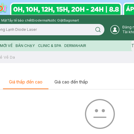
 Mặt
Tẩy tế bào chết
Bioderma
Nước Giặt
Bagsmart
Đăng 
Search icon
Tài kh
T
MỚI VỀ
BÁN CHẠY
CLINIC & SPA
DERMAHAIR
ề Về Da
Giá thấp đến cao
Giá cao đến thấp