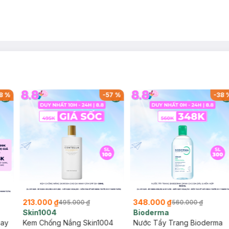
8
%
-
57
%
-
38
213.000 ₫
348.000 ₫
495.000 ₫
560.000 ₫
Skin1004
Bioderma
say
Kem Chống Nắng Skin1004
Nước Tẩy Trang Bioderma