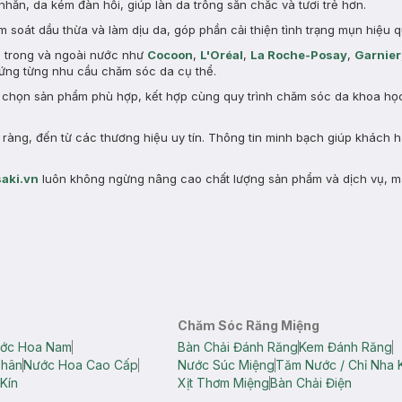
nhăn, da kém đàn hồi, giúp làn da trông săn chắc và tươi trẻ hơn.
 soát dầu thừa và làm dịu da, góp phần cải thiện tình trạng mụn hiệu q
n trong và ngoài nước như
Cocoon
,
L'Oréal
,
La Roche-Posay
,
Garnier
ng từng nhu cầu chăm sóc da cụ thể.
a chọn sản phẩm phù hợp, kết hợp cùng quy trình chăm sóc da khoa học 
àng, đến từ các thương hiệu uy tín. Thông tin minh bạch giúp khách 
aki.vn
luôn không ngừng nâng cao chất lượng sản phẩm và dịch vụ, m
Chăm Sóc Răng Miệng
ớc Hoa Nam
Bàn Chải Đánh Răng
Kem Đánh Răng
Thân
Nước Hoa Cao Cấp
Nước Súc Miệng
Tăm Nước / Chỉ Nha 
Kín
Xịt Thơm Miệng
Bàn Chải Điện