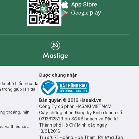
Appstore icon
Goolge Play icon
Mastige
Được chứng nhận
 da phổ biến như da
 trọng giúp làn da
Bản quyền © 2016 Hasaki.vn
Công Ty cổ phần HASAKI VIETNAM
ông thoáng, mịn
Giấy chứng nhận Đăng ký Kinh doanh số
0313612829 do Sở Kế hoạch và Đầu tư
Thành phố Hồ Chí Minh cấp ngày
óc và thiếu sức
13/01/2016
Trụ sở: 71 Hoàng Hoa Thám, Phường Tân