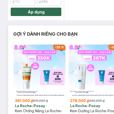
Áp dụng
GỢI Ý DÀNH RIÊNG CHO BẠN
-
26
%
-
38
%
-
3
381.000 ₫
278.000 ₫
610.000 ₫
445.000 ₫
La Roche-Posay
La Roche-Posay
ịu
Kem Chống Nắng La Roche-
Kem Dưỡng La Roche-Po