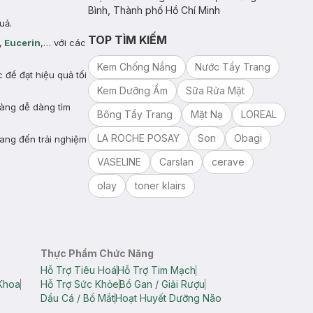
Bình, Thành phố Hồ Chí Minh
uả.
TOP TÌM KIẾM
,
Eucerin
,… với các
Kem Chống Nắng
Nước Tẩy Trang
để đạt hiệu quả tối
Kem Dưỡng Ẩm
Sữa Rửa Mặt
hàng dễ dàng tìm
Bông Tẩy Trang
Mặt Nạ
LOREAL
LA ROCHE POSAY
Son
Obagi
ang đến trải nghiệm
VASELINE
Carslan
cerave
olay
toner klairs
Thực Phẩm Chức Năng
Hỗ Trợ Tiêu Hoá
Hỗ Trợ Tim Mạch
Khoa
Hỗ Trợ Sức Khỏe
Bổ Gan / Giải Rượu
Dầu Cá / Bổ Mắt
Hoạt Huyết Dưỡng Não