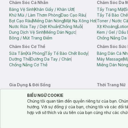
Chăm Sóc Cá Nhân
Chăm Sóc Da 
Băng Vệ Sinh
Khăn Giấy / Khăn Ướt
Tẩy Trang Mặt
S
Khử Mùi / Làm Thơm Phòng
Dao Cạo Râu
Tẩy Tế Bào Chế
Bọt Cạo Râu
Miếng Dán Nóng
Mặt Nạ Xông Hơi
Toner / Nước C
Nước Rửa Tay / Diệt Khuẩn
Chống Muỗi
Xịt Khoáng
Lotio
Dung Dịch Vệ Sinh
Miếng Dán Ngực
Kem / Gel / Dầu
Bông / Mút Trang Điểm
Chống Nắng Da 
Chăm Sóc Cơ Thể
Chăm Sóc Sức
Sữa Tắm
Xà Phòng
Tẩy Tế Bào Chết Body
Băng Dán Cá Nh
Dưỡng Thể
Dưỡng Da Tay / Chân
Máy Massage
Mặ
Chống Nắng Cơ Thể
Miếng Dán Nón
Gia Dụng & Đời Sống
Thời Trang Nữ
Khăn Tắm
Bông Tắm / Phụ Kiện Tắm
Áo Crop Top N
Notice about cookies usage
Cookie Consent
BIỂU NGỮ COOKIE
Phụ Kiện Điện Thoại
Quạt Cầm Tay / Quạt Mini
Áo Thun Nữ
Áo 
Chúng tôi quan tâm đến quyền riêng tư của bạn. Chún
Khử Mùi / Làm Thơm Phòng
Nước Giặt
Nước Xả
Quần Lót Nữ
Quầ
hướng. Với sự đồng ý của bạn, chúng tôi và các đối 
Balo
Túi Xách
hợp với sở thích và ưu tiên của bạn cũng như các chứ
Balo Laptop
Balo Du Lịch
Túi Tote
Túi Đe
Túi Đựng Mỹ Ph