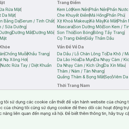
Mặt
Trang Điểm
ữa Rửa Mặt
Kem Lót
Kem Nền
Phấn Nền
Phấn Nước
t Da Mặt
Che Khuyết Điểm
Má Hồng
Phấn Phủ
ân Bằng Da
Serum / Tinh Chất
Xịt Khoá Makeup
Kẻ Mày
Kẻ Mắt
Phấn 
n / Sữa Dưỡng
Mascara
Son Dưỡng Môi
Son Kem / Tin
 Dưỡng
Dưỡng Mắt
Dưỡng Môi
Son Thỏi
Son Bóng
Bông Tẩy Trang
Mặt
Cọ Trang Điểm
Giấy Thấm Dầu
 Khỏe
Vấn Đề Về Da
ân
Chống Muỗi
Khẩu Trang
Da Dầu / Lỗ Chân Lông To
Da Khô / M
t Nạ Xông Hơi
Da Lão Hóa
Da Mụn
Da Nhạy Cảm / Kí
g
Nước Rửa Tay / Diệt Khuẩn
Da Nhạy Cảm / Kích Ứng
Da Xỉn Màu
Thâm / Nám / Tàn Nhang
Quầng Thâm & Bọng Mắt
Sẹo
Viêm Da
Thời Trang Nam
ữ
Áo Hai Dây Nữ
Áo Polo Nữ
Áo Polo Nam
Áo Thun Nam
Áo Tank T
Tank Top Nữ
Quần Dài Nữ
Quần Lót Nam
Quần Short Nam
g tôi sử dụng các cookie cần thiết để vận hành website của chúng t
n Short Nữ
tác của chúng tôi cũng sử dụng cookie để theo dõi các hoạt động tr
c năng liên quan đến mạng xã hội. Để biết thêm thông tin, hãy truy 
o Chéo
Túi Du Lịch
ẩm
Túi Đựng Phụ Kiện