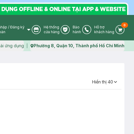
0
nhập
/
Đăng ký
Hệ thống
Bảo
Hỗ trợ
User Icon
Store Icon
Warranty Icon
Phone Icon
Cart I
oản
cửa hàng
hành
khách hàng
ải ứng dụng
Phường 8, Quận 10, Thành phố Hồ Chí Minh
Map icon
Hiển thị
40