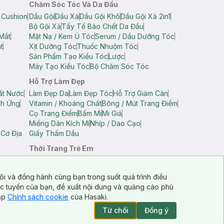
Chăm Sóc Tóc Và Da Đầu
 Cushion
Dầu Gội
Dầu Xả
Dầu Gội Khô
Dầu Gội Xả 2in1
Bộ Gội Xả
Tẩy Tế Bào Chết Da Đầu
Mắt
Mặt Nạ / Kem Ủ Tóc
Serum / Dầu Dưỡng Tóc
t
Xịt Dưỡng Tóc
Thuốc Nhuộm Tóc
Sản Phẩm Tạo Kiểu Tóc
Lược
Máy Tạo Kiểu Tóc
Bộ Chăm Sóc Tóc
Hỗ Trợ Làm Đẹp
ất Nước
Làm Đẹp Da
Làm Đẹp Tóc
Hỗ Trợ Giảm Cân
ch Ứng
Vitamin / Khoáng Chất
Bông / Mút Trang Điểm
Cọ Trang Điểm
Bấm Mi
Mi Giả
Miếng Dán Kích Mí
Nhíp / Dao Cạo
 Cơ Địa
Giấy Thấm Dầu
Thời Trang Trẻ Em
op Nam
Áo Dây Trẻ Em
Áo Thun Trẻ Em
Áo Sát Nách Trẻ Em
Quần Short Trẻ Em
ôi và đồng hành cùng bạn trong suốt quá trình điều
ực tuyến của bạn, đề xuất nội dung và quảng cáo phù
cập
Chính sách cookie
của Hasaki.
Từ chối
Đồng ý