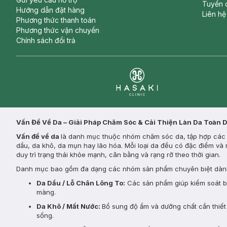
Tuyển 
Hướng dẫn đặt hàng
Liên hệ
Phương thức thanh toán
Phương thức vận chuyển
Chính sách đổi trả
Clinic
Vấn Đề Về Da – Giải Pháp Chăm Sóc & Cải Thiện Làn Da Toàn 
Vấn đề về da
là danh mục thuộc nhóm chăm sóc da, tập hợp các s
dầu, da khô, da mụn hay lão hóa. Mỗi loại da đều có đặc điểm và 
duy trì trạng thái khỏe mạnh, cân bằng và rạng rỡ theo thời gian.
Danh mục bao gồm đa dạng các nhóm sản phẩm chuyên biệt dành
Da Dầu / Lỗ Chân Lông To:
Các sản phẩm giúp kiểm soát bã 
màng.
Da Khô / Mất Nước:
Bổ sung độ ẩm và dưỡng chất cần thiết 
sống.