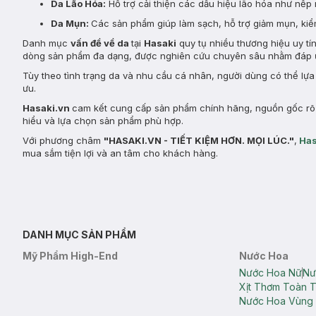
Da Lão Hóa:
Hỗ trợ cải thiện các dấu hiệu lão hóa như nếp 
Da Mụn:
Các sản phẩm giúp làm sạch, hỗ trợ giảm mụn, kiểm
Danh mục
vấn đề về da
tại
Hasaki
quy tụ nhiều thương hiệu uy tí
dòng sản phẩm đa dạng, được nghiên cứu chuyên sâu nhằm đáp ứ
Tùy theo tình trạng da và nhu cầu cá nhân, người dùng có thể lự
ưu.
Hasaki.vn
cam kết cung cấp sản phẩm chính hãng, nguồn gốc rõ r
hiểu và lựa chọn sản phẩm phù hợp.
Với phương châm
"HASAKI.VN - TIẾT KIỆM HƠN. MỌI LÚC."
,
Has
mua sắm tiện lợi và an tâm cho khách hàng.
DANH MỤC SẢN PHẨM
Mỹ Phẩm High-End
Nước Hoa
Nước Hoa Nữ
Nư
Xịt Thơm Toàn 
Nước Hoa Vùng 