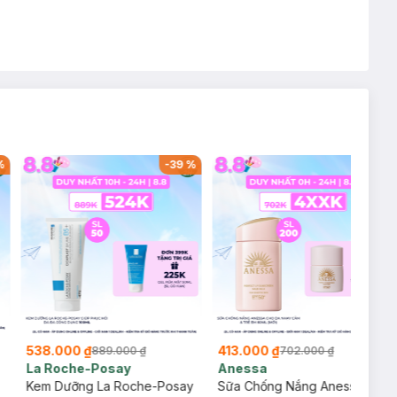
%
-
39
%
-
41
%
538.000 ₫
413.000 ₫
889.000 ₫
702.000 ₫
La Roche-Posay
Anessa
Kem Dưỡng La Roche-Posay
Sữa Chống Nắng Anessa