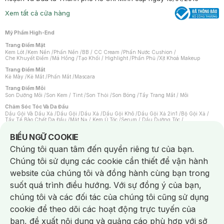
Xem tất cả cửa hàng
Mỹ Phẩm High-End
Trang Điểm Mặt
Kem Lót
/
Kem Nền
/
Phấn Nền
/
BB / CC Cream
/
Phấn Nước Cushion
/
Che Khuyết Điểm
/
Má Hồng
/
Tạo Khối / Highlight
/
Phấn Phủ
/
Xịt Khoá Makeup
Trang Điểm Mắt
Kẻ Mày
/
Kẻ Mắt
/
Phấn Mắt
/
Mascara
Trang Điểm Môi
Son Dưỡng Môi
/
Son Kem / Tint
/
Son Thỏi
/
Son Bóng
/
Tẩy Trang Mắt / Môi
Chăm Sóc Tóc Và Da Đầu
Dầu Gội Và Dầu Xả
/
Dầu Gội
/
Dầu Xả
/
Dầu Gội Khô
/
Dầu Gội Xả 2in1
/
Bộ Gội Xả
/
Tẩy Tế Bào Chết Da Đầu
/
Mặt Nạ / Kem Ủ Tóc
/
Serum / Dầu Dưỡng Tóc
/
Xịt Dưỡng Tóc
/
Thuốc Nhuộm Tóc
/
Sản Phẩm Tạo Kiểu Tóc
/
Dụng Cụ Chăm Sóc Tóc
/
Máy Sấy Tóc
/
Lược
/
Bộ Chăm Sóc Tóc
/
Phụ Kiện Tóc
Notice about cookies usage
BIỂU NGỮ COOKIE
Chăm Sóc Cơ Thể
Chúng tôi quan tâm đến quyền riêng tư của bạn.
Kem Tẩy Lông
/
Dụng Cụ Tẩy Lông
Chúng tôi sử dụng các cookie cần thiết để vận hành
Nước Hoa
Nước Hoa Nữ
/
Nước Hoa Nam
/
Nước Hoa Cao Cấp
/
Xịt Thơm Toàn Thân
/
website của chúng tôi và đồng hành cùng bạn trong
Nước Hoa Vùng Kín
suốt quá trình điều hướng. Với sự đồng ý của bạn,
Chăm Sóc Cá Nhân
Chống Muỗi
/
Khẩu Trang
/
Máy Massage
/
Mặt Nạ Xông Hơi
/
Nước Rửa Tay
/
chúng tôi và các đối tác của chúng tôi cũng sử dụng
Sản Phẩm Chăm Sóc Khác
/
Bàn Chải Đánh Răng
/
Bàn Chải Điện
/
Hỗ Trợ Trắng Răng
/
Kem Đánh Răng
/
Máy Tăm Nước
/
Nước Súc Miệng
/
cookie để theo dõi các hoạt động trực tuyến của
Tăm / Chỉ Nha Khoa
/
Xịt Thơm Miệng
/
Dung Dịch Vệ Sinh
/
Dưỡng Vùng Kín
/
Khăn Ướt Vệ Sinh Vùng Kín
/
Băng Vệ Sinh
/
Tampon
/
Bọt Cạo Râu
/
Dao Cạo Râu
/
bạn, đề xuất nội dung và quảng cáo phù hợp với sở
Máy Cạo Râu