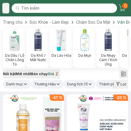
0
Tìm kiếm
Chec
Tìm kiếm
Toggle Menu
Trang chủ
Sức Khỏe - Làm Đẹp
Chăm Sóc Da Mặt
Vấn Đề
Da Dầu / Lỗ
Da Khô /
Da Lão Hóa
Da Mụn
Da Nhạy
Da X
Chân Lông
Mất Nước
Cảm / Kích
To
Ứng
Nổi bật
Mới nhất
Bán chạy
Giá
Danh mục
Thương Hiệu
Dung tích
(1)
Thành phần nổi bậ
Lọc
-
47
%
-
20
%