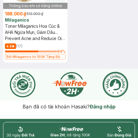
Thông báo khi có hàng online
188.000 ₫
313.000 ₫
Milaganics
Toner Milaganics Hoa Cúc &
AHA Ngừa Mụn, Giảm Dầu
500ml
Prevent Acne and Reduce Oil
Toner - Chamomilla, AHA,
(17)
4.8
Niacinamide 3%
64
%
Bill Milaganics từ 150K Tặng Bột
Diếp Cá Milaganics Giảm Mụn, Mờ
Vết Thâm 100g (SL Có Hạn)
Bạn đã có tài khoản Hasaki?
Đăng nhập