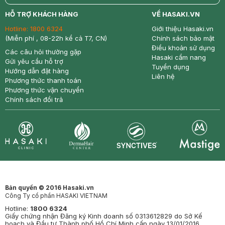
return
nowfree
price
HỖ TRỢ KHÁCH HÀNG
VỀ HASAKI.VN
Hotline:
1800 6324
Giới thiệu Hasaki.vn
(Miễn phí , 08-22h kể cả T7, CN)
Chính sách bảo mật
Điều khoản sử dụng
Các câu hỏi thường gặp
Hasaki cẩm nang
Gửi yêu cầu hỗ trợ
Tuyển dụng
Hướng dẫn đặt hàng
Liên hệ
Phương thức thanh toán
Phương thức vận chuyển
Chính sách đổi trả
Synctives
Clinic
Dermahair
Mastige
Bản quyền © 2016 Hasaki.vn
Công Ty cổ phần HASAKI VIETNAM
Hotline:
1800 6324
Giấy chứng nhận Đăng ký Kinh doanh số 0313612829 do Sở Kế
hoạch và Đầu tư Thành phố Hồ Chí Minh cấp ngày 13/01/2016