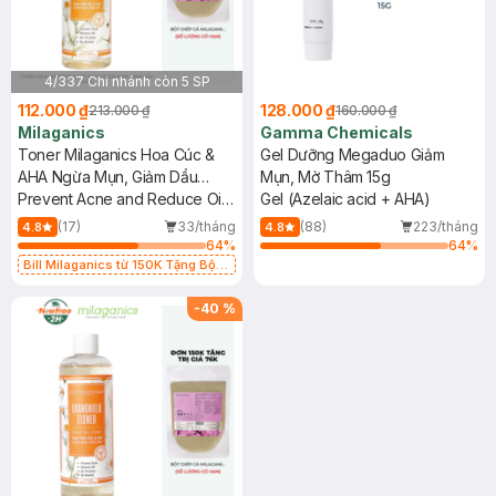
4/337 Chi nhánh còn 5 SP
112.000 ₫
128.000 ₫
213.000 ₫
160.000 ₫
Milaganics
Gamma Chemicals
Toner Milaganics Hoa Cúc &
Gel Dưỡng Megaduo Giảm
AHA Ngừa Mụn, Giảm Dầu
Mụn, Mờ Thâm 15g
250ml
Prevent Acne and Reduce Oil
Gel (Azelaic acid + AHA)
Toner - Chamomilla, AHA,
(17)
33/tháng
(88)
223/tháng
4.8
4.8
Niacinamide 3%
64
%
64
%
Bill Milaganics từ 150K Tặng Bột
Diếp Cá Milaganics Giảm Mụn, Mờ
Vết Thâm 100g (SL Có Hạn)
-
40
%