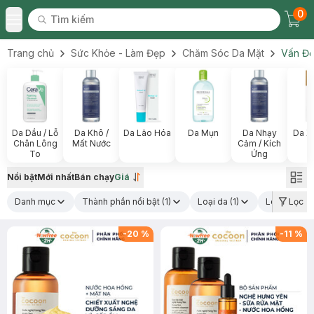
0
Tìm kiếm
Chec
Tìm kiếm
Toggle Menu
Trang chủ
Sức Khỏe - Làm Đẹp
Chăm Sóc Da Mặt
Vấn Đề
Da Dầu / Lỗ
Da Khô /
Da Lão Hóa
Da Mụn
Da Nhạy
Da X
Chân Lông
Mất Nước
Cảm / Kích
To
Ứng
Nổi bật
Mới nhất
Bán chạy
Giá
Danh mục
Thành phần nổi bật
(1)
Loại da
(1)
Loại sản p
Lọc
-
20
%
-
11
%