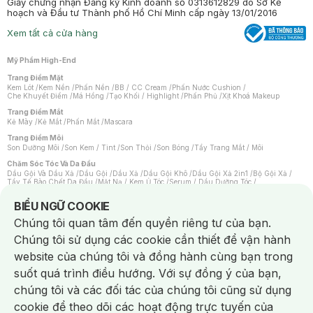
Giấy chứng nhận Đăng ký Kinh doanh số 0313612829 do Sở Kế
hoạch và Đầu tư Thành phố Hồ Chí Minh cấp ngày 13/01/2016
Xem tất cả cửa hàng
Mỹ Phẩm High-End
Trang Điểm Mặt
Kem Lót
/
Kem Nền
/
Phấn Nền
/
BB / CC Cream
/
Phấn Nước Cushion
/
Che Khuyết Điểm
/
Má Hồng
/
Tạo Khối / Highlight
/
Phấn Phủ
/
Xịt Khoá Makeup
Trang Điểm Mắt
Kẻ Mày
/
Kẻ Mắt
/
Phấn Mắt
/
Mascara
Trang Điểm Môi
Son Dưỡng Môi
/
Son Kem / Tint
/
Son Thỏi
/
Son Bóng
/
Tẩy Trang Mắt / Môi
Chăm Sóc Tóc Và Da Đầu
Dầu Gội Và Dầu Xả
/
Dầu Gội
/
Dầu Xả
/
Dầu Gội Khô
/
Dầu Gội Xả 2in1
/
Bộ Gội Xả
/
Tẩy Tế Bào Chết Da Đầu
/
Mặt Nạ / Kem Ủ Tóc
/
Serum / Dầu Dưỡng Tóc
/
Xịt Dưỡng Tóc
/
Thuốc Nhuộm Tóc
/
Sản Phẩm Tạo Kiểu Tóc
/
Dụng Cụ Chăm Sóc Tóc
/
Máy Sấy Tóc
/
Lược
/
Bộ Chăm Sóc Tóc
/
Phụ Kiện Tóc
Notice about cookies usage
BIỂU NGỮ COOKIE
Chăm Sóc Cơ Thể
Chúng tôi quan tâm đến quyền riêng tư của bạn.
Kem Tẩy Lông
/
Dụng Cụ Tẩy Lông
Chúng tôi sử dụng các cookie cần thiết để vận hành
Nước Hoa
Nước Hoa Nữ
/
Nước Hoa Nam
/
Nước Hoa Cao Cấp
/
Xịt Thơm Toàn Thân
/
website của chúng tôi và đồng hành cùng bạn trong
Nước Hoa Vùng Kín
suốt quá trình điều hướng. Với sự đồng ý của bạn,
Chăm Sóc Cá Nhân
Chống Muỗi
/
Khẩu Trang
/
Máy Massage
/
Mặt Nạ Xông Hơi
/
Nước Rửa Tay
/
chúng tôi và các đối tác của chúng tôi cũng sử dụng
Sản Phẩm Chăm Sóc Khác
/
Bàn Chải Đánh Răng
/
Bàn Chải Điện
/
Hỗ Trợ Trắng Răng
/
Kem Đánh Răng
/
Máy Tăm Nước
/
Nước Súc Miệng
/
cookie để theo dõi các hoạt động trực tuyến của
Tăm / Chỉ Nha Khoa
/
Xịt Thơm Miệng
/
Dung Dịch Vệ Sinh
/
Dưỡng Vùng Kín
/