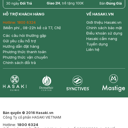
return
nowfree
price
HỖ TRỢ KHÁCH HÀNG
VỀ HASAKI.VN
Hotline:
1800 6324
Giới thiệu Hasaki.vn
(Miễn phí , 08-22h kể cả T7, CN)
Chính sách bảo mật
Điều khoản sử dụng
Các câu hỏi thường gặp
Hasaki cẩm nang
Gửi yêu cầu hỗ trợ
Tuyển dụng
Hướng dẫn đặt hàng
Liên hệ
Phương thức thanh toán
Phương thức vận chuyển
Chính sách đổi trả
Synctives
Clinic
Dermahair
Mastige
Bản quyền © 2016 Hasaki.vn
Công Ty cổ phần HASAKI VIETNAM
Hotline:
1800 6324