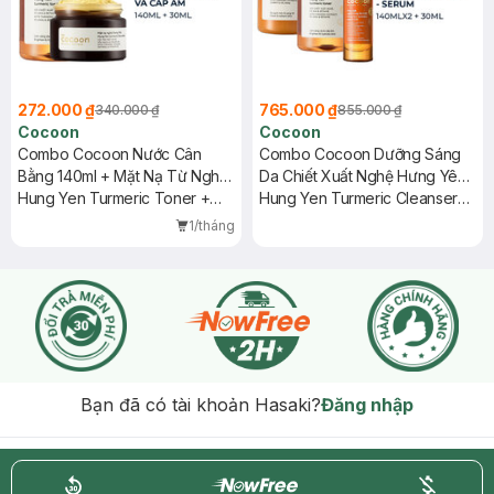
272.000 ₫
765.000 ₫
340.000 ₫
855.000 ₫
Cocoon
Cocoon
Combo Cocoon Nước Cân
Combo Cocoon Dưỡng Sáng
Bằng 140ml + Mặt Nạ Từ Nghệ
Da Chiết Xuất Nghệ Hưng Yên
Hưng Yên 30ml
Hung Yen Turmeric Toner +
3 Món
Hung Yen Turmeric Cleanser
Hung Yen Turmeric Face Mask
140ml + Toner 140ml + Serum
1/tháng
x2.2 30ml
Bạn đã có tài khoản Hasaki?
Đăng nhập