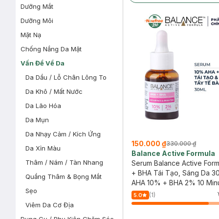
Dưỡng Mắt
Dưỡng Môi
Mặt Nạ
Chống Nắng Da Mặt
Vấn Đề Về Da
Da Dầu / Lỗ Chân Lông To
Da Khô / Mất Nước
Da Lão Hóa
Da Mụn
Da Nhạy Cảm / Kích Ứng
150.000 ₫
330.000 ₫
Da Xỉn Màu
Balance Active Formula
Thâm / Nám / Tàn Nhang
Serum Balance Active For
+ BHA Tái Tạo, Sáng Da 3
Quầng Thâm & Bọng Mắt
AHA 10% + BHA 2% 10 Min
Sẹo
Treatment Serum - Resurf
(1)
5.0
Brighten
Viêm Da Cơ Địa