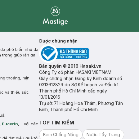
Mastige
Được chứng nhận
 da phổ biến như da
 trọng giúp làn da
Bản quyền © 2016 Hasaki.vn
Công Ty cổ phần HASAKI VIETNAM
ông thoáng, mịn
Giấy chứng nhận Đăng ký Kinh doanh số
0313612829 do Sở Kế hoạch và Đầu tư
Thành phố Hồ Chí Minh cấp ngày
óc và thiếu sức
13/01/2016
Trụ sở: 71 Hoàng Hoa Thám, Phường Tân
Bình, Thành phố Hồ Chí Minh
uả.
TOP TÌM KIẾM
,
Eucerin
,… với các
Kem Chống Nắng
Nước Tẩy Trang
để đạt hiệu quả tối