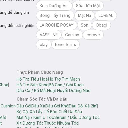
Kem Dưỡng Ẩm
Sữa Rửa Mặt
hàng dễ dàng tìm
Bông Tẩy Trang
Mặt Nạ
LOREAL
LA ROCHE POSAY
Son
Obagi
ang đến trải nghiệm
VASELINE
Carslan
cerave
olay
toner klairs
Thực Phẩm Chức Năng
Hỗ Trợ Tiêu Hoá
Hỗ Trợ Tim Mạch
Khoa
Hỗ Trợ Sức Khỏe
Bổ Gan / Giải Rượu
Dầu Cá / Bổ Mắt
Hoạt Huyết Dưỡng Não
Chăm Sóc Tóc Và Da Đầu
 Cushion
Dầu Gội
Dầu Xả
Dầu Gội Khô
Dầu Gội Xả 2in1
Bộ Gội Xả
Tẩy Tế Bào Chết Da Đầu
Mắt
Mặt Nạ / Kem Ủ Tóc
Serum / Dầu Dưỡng Tóc
t
Xịt Dưỡng Tóc
Thuốc Nhuộm Tóc