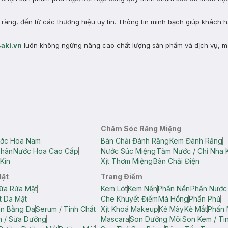
àng, đến từ các thương hiệu uy tín. Thông tin minh bạch giúp khách 
aki.vn
luôn không ngừng nâng cao chất lượng sản phẩm và dịch vụ, m
Chăm Sóc Răng Miệng
ớc Hoa Nam
Bàn Chải Đánh Răng
Kem Đánh Răng
Thân
Nước Hoa Cao Cấp
Nước Súc Miệng
Tăm Nước / Chỉ Nha 
Kín
Xịt Thơm Miệng
Bàn Chải Điện
Mặt
Trang Điểm
ữa Rửa Mặt
Kem Lót
Kem Nền
Phấn Nền
Phấn Nước
t Da Mặt
Che Khuyết Điểm
Má Hồng
Phấn Phủ
ân Bằng Da
Serum / Tinh Chất
Xịt Khoá Makeup
Kẻ Mày
Kẻ Mắt
Phấn 
n / Sữa Dưỡng
Mascara
Son Dưỡng Môi
Son Kem / Tin