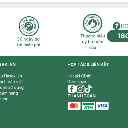
HO
18
n phí 2H
30 ngày đổi trả miễn phí
Thương hiệu uy 
Thương hiệu
30 ngày đổi
uy tín toàn
trả miễn phí
cầu
SAKI.VN
HỢP TÁC & LIÊN KẾT
iệu Hasaki.vn
Hasaki Clinic
sách bảo mật
Dermahair
hoản sử dụng
 cẩm nang
facebook
THANH TOÁN
instagram
tiktok
dụng
master card
ATM card
visa card