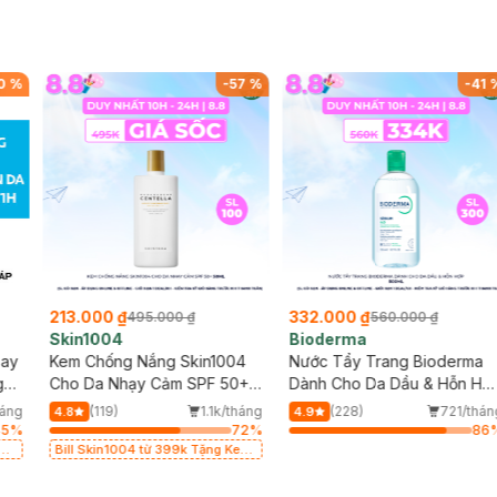
0
%
-
57
%
-
41
213.000 ₫
332.000 ₫
495.000 ₫
560.000 ₫
Skin1004
Bioderma
say
Kem Chống Nắng Skin1004
Nước Tẩy Trang Bioderma
g
Cho Da Nhạy Cảm SPF 50+
Dành Cho Da Dầu & Hỗn Hợ
50ml
500ml
háng
(119)
1.1k/tháng
(228)
721/thán
4.8
4.9
45
%
72
%
86
g
Bill Skin1004 từ 399k Tặng Kem
Chống Nắng Cho Da Nhạy Cảm
SPF 50+ 20ml (SL Có Hạn)