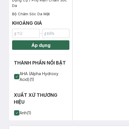
Dụng Cụ / Phụ Kiện Chăm Sóc
Da
Bộ Chăm Sóc Da Mặt
KHOẢNG GIÁ
Áp dụng
THÀNH PHẦN NỔI BẬT
AHA (Alpha Hydroxy
Acid)(1)
XUẤT XỨ THƯƠNG
HIỆU
Anh(1)