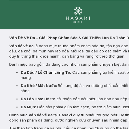
Clinic
Vấn Đề Về Da – Giải Pháp Chăm Sóc & Cải Thiện Làn Da Toàn 
Vấn đề về da
là danh mục thuộc nhóm chăm sóc da, tập hợp các s
dầu, da khô, da mụn hay lão hóa. Mỗi loại da đều có đặc điểm và 
duy trì trạng thái khỏe mạnh, cân bằng và rạng rỡ theo thời gian.
Danh mục bao gồm đa dạng các nhóm sản phẩm chuyên biệt dành
Da Dầu / Lỗ Chân Lông To:
Các sản phẩm giúp kiểm soát bã 
màng.
Da Khô / Mất Nước:
Bổ sung độ ẩm và dưỡng chất cần thiết 
sống.
Da Lão Hóa:
Hỗ trợ cải thiện các dấu hiệu lão hóa như nếp 
Da Mụn:
Các sản phẩm giúp làm sạch, hỗ trợ giảm mụn, kiểm
Danh mục
vấn đề về da
tại
Hasaki
quy tụ nhiều thương hiệu uy tí
dòng sản phẩm đa dạng, được nghiên cứu chuyên sâu nhằm đáp ứ
Tùy theo tình trạng da và nhu cầu cá nhân, người dùng có thể lự