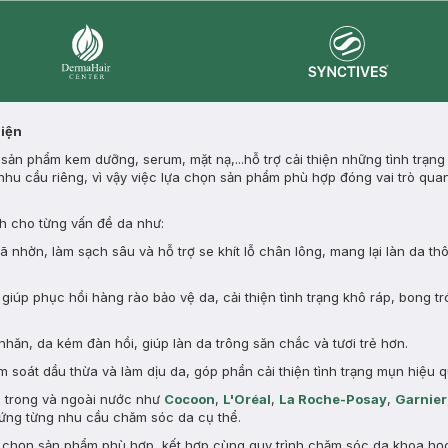
Synctives
Dermahair
Diện
ản phẩm kem dưỡng, serum, mặt nạ,...hỗ trợ cải thiện những tình trạng
nhu cầu riêng, vì vậy việc lựa chọn sản phẩm phù hợp đóng vai trò quan
 cho từng vấn đề da như:
nhờn, làm sạch sâu và hỗ trợ se khít lỗ chân lông, mang lại làn da th
giúp phục hồi hàng rào bảo vệ da, cải thiện tình trạng khô ráp, bong tr
nhăn, da kém đàn hồi, giúp làn da trông săn chắc và tươi trẻ hơn.
 soát dầu thừa và làm dịu da, góp phần cải thiện tình trạng mụn hiệu q
n trong và ngoài nước như
Cocoon
,
L'Oréal
,
La Roche-Posay
,
Garnier
ng từng nhu cầu chăm sóc da cụ thể.
a chọn sản phẩm phù hợp, kết hợp cùng quy trình chăm sóc da khoa học 