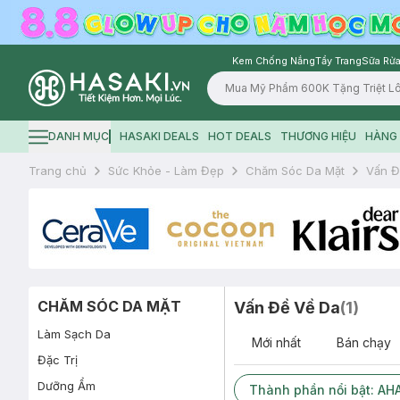
Kem Chống Nắng
Tẩy Trang
Sữa Rửa
Logo
DANH MỤC
HASAKI DEALS
HOT DEALS
THƯƠNG HIỆU
HÀNG 
Hamburger icon
Trang chủ
Sức Khỏe - Làm Đẹp
Chăm Sóc Da Mặt
Vấn Đ
CHĂM SÓC DA MẶT
Vấn Đề Về Da
(
1
)
Làm Sạch Da
Mới nhất
Bán chạy
Đặc Trị
Dưỡng Ẩm
Thành phần nổi bật: AHA