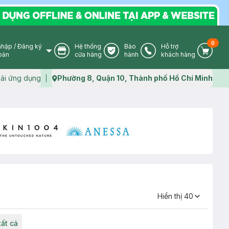
0
nhập
/
Đăng ký
Hệ thống
Bảo
Hỗ trợ
User Icon
Store Icon
Warranty Icon
Phone Icon
Cart I
oản
cửa hàng
hành
khách hàng
ải ứng dụng
Phường 8, Quận 10, Thành phố Hồ Chí Minh
Map icon
Hiển thị
40
tất cả