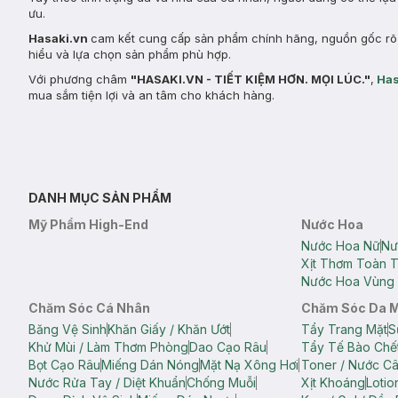
ưu.
Hasaki.vn
cam kết cung cấp sản phẩm chính hãng, nguồn gốc rõ r
hiểu và lựa chọn sản phẩm phù hợp.
Với phương châm
"HASAKI.VN - TIẾT KIỆM HƠN. MỌI LÚC."
,
Has
mua sắm tiện lợi và an tâm cho khách hàng.
DANH MỤC SẢN PHẨM
Mỹ Phẩm High-End
Nước Hoa
Nước Hoa Nữ
Nư
Xịt Thơm Toàn 
Nước Hoa Vùng 
Chăm Sóc Cá Nhân
Chăm Sóc Da 
Băng Vệ Sinh
Khăn Giấy / Khăn Ướt
Tẩy Trang Mặt
S
Khử Mùi / Làm Thơm Phòng
Dao Cạo Râu
Tẩy Tế Bào Chế
Bọt Cạo Râu
Miếng Dán Nóng
Mặt Nạ Xông Hơi
Toner / Nước C
Nước Rửa Tay / Diệt Khuẩn
Chống Muỗi
Xịt Khoáng
Lotio