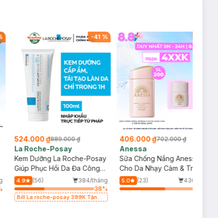
%
-
41
%
-
42
%
524.000 ₫
406.000 ₫
889.000 ₫
702.000 ₫
La Roche-Posay
Anessa
Kem Dưỡng La Roche-Posay
Sữa Chống Nắng Anessa
p
Giúp Phục Hồi Da Đa Công
Cho Da Nhạy Cảm & Trẻ Em
Dụng 100ml
60ml (Mới)
g
(56)
384/tháng
(23)
436/tháng
4.9
5.0
%
38
%
57
%
Bill La roche-posay 399K Tặng
Gel rửa mặt da dầu nhạy cảm
50ml (SL có hạn)