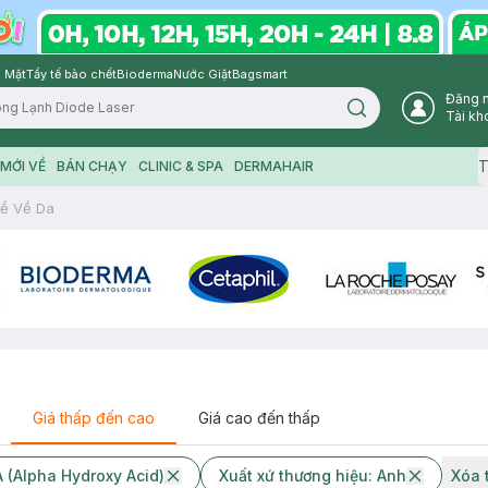
 Mặt
Tẩy tế bào chết
Bioderma
Nước Giặt
Bagsmart
Đăng 
Search icon
Tài kh
T
MỚI VỀ
BÁN CHẠY
CLINIC & SPA
DERMAHAIR
ề Về Da
Giá thấp đến cao
Giá cao đến thấp
 (Alpha Hydroxy Acid)
Xuất xứ thương hiệu: Anh
Xóa 