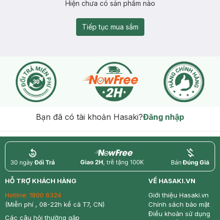
Hiện chưa có sản phẩm nào
Tiếp tục mua sắm
Bạn đã có tài khoản Hasaki?
Đăng nhập
return
nowfree
price
HỖ TRỢ KHÁCH HÀNG
VỀ HASAKI.VN
Hotline:
1800 6324
Giới thiệu Hasaki.vn
(Miễn phí , 08-22h kể cả T7, CN)
Chính sách bảo mật
Điều khoản sử dụng
Các câu hỏi thường gặp