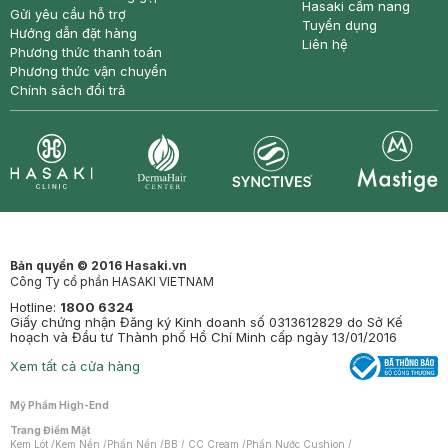
Hasaki cẩm nang
Gửi yêu cầu hỗ trợ
Tuyển dụng
Hướng dẫn đặt hàng
Liên hệ
Phương thức thanh toán
Phương thức vận chuyển
Chính sách đổi trả
Synctives
Clinic
Dermahair
Mastige
Bản quyền © 2016 Hasaki.vn
Công Ty cổ phần HASAKI VIETNAM
Hotline:
1800 6324
Giấy chứng nhận Đăng ký Kinh doanh số 0313612829 do Sở Kế
hoạch và Đầu tư Thành phố Hồ Chí Minh cấp ngày 13/01/2016
Xem tất cả cửa hàng
Mỹ Phẩm High-End
Trang Điểm Mặt
Kem Lót
/
Kem Nền
/
Phấn Nền
/
BB / CC Cream
/
Phấn Nước Cushion
/