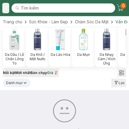
0
Tìm kiếm
Chec
Tìm kiếm
Toggle Menu
Trang chủ
Sức Khỏe - Làm Đẹp
Chăm Sóc Da Mặt
Vấn Đề
Da Dầu / Lỗ
Da Khô /
Da Lão Hóa
Da Mụn
Da Nhạy
Da X
Chân Lông
Mất Nước
Cảm / Kích
To
Ứng
Nổi bật
Mới nhất
Bán chạy
Giá
Danh mục
Lọc