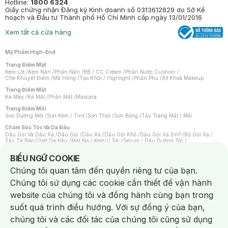
Hotline:
1800 6324
Giấy chứng nhận Đăng ký Kinh doanh số 0313612829 do Sở Kế
hoạch và Đầu tư Thành phố Hồ Chí Minh cấp ngày 13/01/2016
Xem tất cả cửa hàng
Mỹ Phẩm High-End
Trang Điểm Mặt
Kem Lót
/
Kem Nền
/
Phấn Nền
/
BB / CC Cream
/
Phấn Nước Cushion
/
Che Khuyết Điểm
/
Má Hồng
/
Tạo Khối / Highlight
/
Phấn Phủ
/
Xịt Khoá Makeup
Trang Điểm Mắt
Kẻ Mày
/
Kẻ Mắt
/
Phấn Mắt
/
Mascara
Trang Điểm Môi
Son Dưỡng Môi
/
Son Kem / Tint
/
Son Thỏi
/
Son Bóng
/
Tẩy Trang Mắt / Môi
Chăm Sóc Tóc Và Da Đầu
Dầu Gội Và Dầu Xả
/
Dầu Gội
/
Dầu Xả
/
Dầu Gội Khô
/
Dầu Gội Xả 2in1
/
Bộ Gội Xả
/
Tẩy Tế Bào Chết Da Đầu
/
Mặt Nạ / Kem Ủ Tóc
/
Serum / Dầu Dưỡng Tóc
/
Xịt Dưỡng Tóc
/
Thuốc Nhuộm Tóc
/
Sản Phẩm Tạo Kiểu Tóc
/
Dụng Cụ Chăm Sóc Tóc
/
Máy Sấy Tóc
/
Lược
/
Bộ Chăm Sóc Tóc
/
Phụ Kiện Tóc
Notice about cookies usage
BIỂU NGỮ COOKIE
Chăm Sóc Cơ Thể
Chúng tôi quan tâm đến quyền riêng tư của bạn.
Kem Tẩy Lông
/
Dụng Cụ Tẩy Lông
Chúng tôi sử dụng các cookie cần thiết để vận hành
Nước Hoa
Nước Hoa Nữ
/
Nước Hoa Nam
/
Nước Hoa Cao Cấp
/
Xịt Thơm Toàn Thân
/
website của chúng tôi và đồng hành cùng bạn trong
Nước Hoa Vùng Kín
suốt quá trình điều hướng. Với sự đồng ý của bạn,
Chăm Sóc Cá Nhân
Chống Muỗi
/
Khẩu Trang
/
Máy Massage
/
Mặt Nạ Xông Hơi
/
Nước Rửa Tay
/
chúng tôi và các đối tác của chúng tôi cũng sử dụng
Sản Phẩm Chăm Sóc Khác
/
Bàn Chải Đánh Răng
/
Bàn Chải Điện
/
Hỗ Trợ Trắng Răng
/
Kem Đánh Răng
/
Máy Tăm Nước
/
Nước Súc Miệng
/