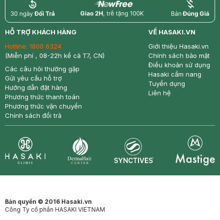
return
nowfree
price
HỖ TRỢ KHÁCH HÀNG
VỀ HASAKI.VN
Hotline:
1800 6324
Giới thiệu Hasaki.vn
(Miễn phí , 08-22h kể cả T7, CN)
Chính sách bảo mật
Điều khoản sử dụng
Các câu hỏi thường gặp
Hasaki cẩm nang
Gửi yêu cầu hỗ trợ
Tuyển dụng
Hướng dẫn đặt hàng
Liên hệ
Phương thức thanh toán
Phương thức vận chuyển
Chính sách đổi trả
Synctives
Clinic
Dermahair
Mastige
Bản quyền © 2016 Hasaki.vn
Công Ty cổ phần HASAKI VIETNAM