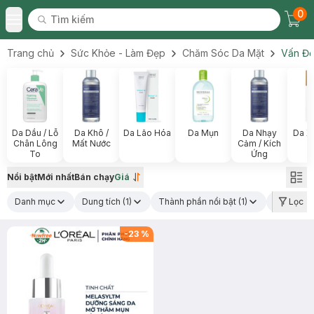
0
Tìm kiếm
Chec
Tìm kiếm
Toggle Menu
Trang chủ
Sức Khỏe - Làm Đẹp
Chăm Sóc Da Mặt
Vấn Đề
Da Dầu / Lỗ
Da Khô /
Da Lão Hóa
Da Mụn
Da Nhạy
Da X
Chân Lông
Mất Nước
Cảm / Kích
To
Ứng
Nổi bật
Mới nhất
Bán chạy
Giá
Danh mục
Dung tích
(1)
Thành phần nổi bật
(1)
Xuất xứ t
Lọc
-
23
%