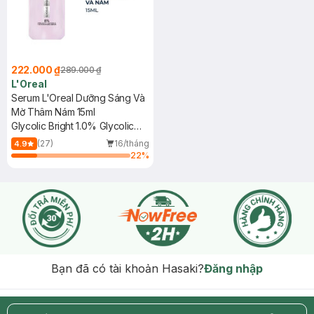
222.000 ₫
289.000 ₫
L'Oreal
Serum L'Oreal Dưỡng Sáng Và
Mờ Thâm Nám 15ml
Glycolic Bright 1.0% Glycolic
Acid (AHA)
(27)
16/tháng
4.9
22
%
Bạn đã có tài khoản Hasaki?
Đăng nhập