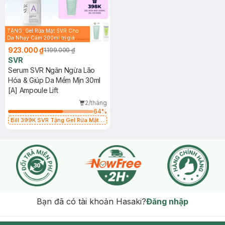
TẶNG: Gel Rửa Mặt SVR Cho
Da Nhạy Cảm 200ml trị giá
398K (SL có hạn)
923.000 ₫
1.199.000 ₫
SVR
Serum SVR Ngăn Ngừa Lão
Hóa & Giúp Da Mềm Mịn 30ml
[A] Ampoule Lift
2/tháng
64
%
Bill 399K SVR Tặng Gel Rửa Mặt
SVR Cho Da Dầu 55ml trị giá 165K
(SL có hạn)
Bạn đã có tài khoản Hasaki?
Đăng nhập