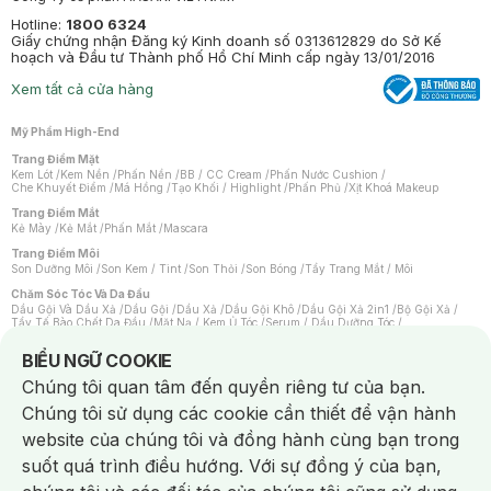
Hotline:
1800 6324
Giấy chứng nhận Đăng ký Kinh doanh số 0313612829 do Sở Kế
hoạch và Đầu tư Thành phố Hồ Chí Minh cấp ngày 13/01/2016
Xem tất cả cửa hàng
Mỹ Phẩm High-End
Trang Điểm Mặt
Kem Lót
/
Kem Nền
/
Phấn Nền
/
BB / CC Cream
/
Phấn Nước Cushion
/
Che Khuyết Điểm
/
Má Hồng
/
Tạo Khối / Highlight
/
Phấn Phủ
/
Xịt Khoá Makeup
Trang Điểm Mắt
Kẻ Mày
/
Kẻ Mắt
/
Phấn Mắt
/
Mascara
Trang Điểm Môi
Son Dưỡng Môi
/
Son Kem / Tint
/
Son Thỏi
/
Son Bóng
/
Tẩy Trang Mắt / Môi
Chăm Sóc Tóc Và Da Đầu
Dầu Gội Và Dầu Xả
/
Dầu Gội
/
Dầu Xả
/
Dầu Gội Khô
/
Dầu Gội Xả 2in1
/
Bộ Gội Xả
/
Tẩy Tế Bào Chết Da Đầu
/
Mặt Nạ / Kem Ủ Tóc
/
Serum / Dầu Dưỡng Tóc
/
Xịt Dưỡng Tóc
/
Thuốc Nhuộm Tóc
/
Sản Phẩm Tạo Kiểu Tóc
/
Dụng Cụ Chăm Sóc Tóc
/
Máy Sấy Tóc
/
Lược
/
Bộ Chăm Sóc Tóc
/
Phụ Kiện Tóc
Notice about cookies usage
BIỂU NGỮ COOKIE
Chăm Sóc Cơ Thể
Chúng tôi quan tâm đến quyền riêng tư của bạn.
Kem Tẩy Lông
/
Dụng Cụ Tẩy Lông
Chúng tôi sử dụng các cookie cần thiết để vận hành
Nước Hoa
Nước Hoa Nữ
/
Nước Hoa Nam
/
Nước Hoa Cao Cấp
/
Xịt Thơm Toàn Thân
/
website của chúng tôi và đồng hành cùng bạn trong
Nước Hoa Vùng Kín
suốt quá trình điều hướng. Với sự đồng ý của bạn,
Chăm Sóc Cá Nhân
Chống Muỗi
/
Khẩu Trang
/
Máy Massage
/
Mặt Nạ Xông Hơi
/
Nước Rửa Tay
/