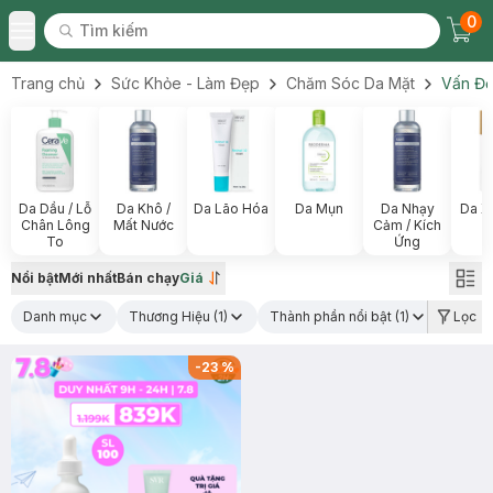
0
Tìm kiếm
Chec
Tìm kiếm
Toggle Menu
Trang chủ
Sức Khỏe - Làm Đẹp
Chăm Sóc Da Mặt
Vấn Đề
Da Dầu / Lỗ
Da Khô /
Da Lão Hóa
Da Mụn
Da Nhạy
Da X
Chân Lông
Mất Nước
Cảm / Kích
To
Ứng
Nổi bật
Mới nhất
Bán chạy
Giá
Danh mục
Thương Hiệu
(1)
Thành phần nổi bật
(1)
Lọc
-
23
%