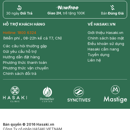
return
nowfree
price
HỖ TRỢ KHÁCH HÀNG
VỀ HASAKI.VN
Hotline:
1800 6324
Giới thiệu Hasaki.vn
(Miễn phí , 08-22h kể cả T7, CN)
Chính sách bảo mật
Điều khoản sử dụng
Các câu hỏi thường gặp
Hasaki cẩm nang
Gửi yêu cầu hỗ trợ
Tuyển dụng
Hướng dẫn đặt hàng
Liên hệ
Phương thức thanh toán
Phương thức vận chuyển
Chính sách đổi trả
Synctives
Clinic
Dermahair
Mastige
Bản quyền © 2016 Hasaki.vn
Công Ty cổ phần HASAKI VIETNAM