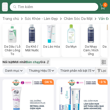
0
Tìm kiếm
Chec
Tìm kiếm
Toggle Menu
Trang chủ
Sức Khỏe - Làm Đẹp
Chăm Sóc Da Mặt
Vấn Đề
Da Dầu / Lỗ
Da Khô /
Da Lão Hóa
Da Mụn
Da Nhạy
Da X
Chân Lông
Mất Nước
Cảm / Kích
To
Ứng
Nổi bật
Mới nhất
Bán chạy
Giá
Danh mục
Thương Hiệu
(1)
Thành phần nổi bật
(1)
Loại d
Lọc
-
34
%
-
3
%