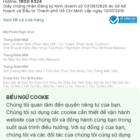
Hotline:
1800 6324
Giấy chứng nhận Đăng ký Kinh doanh số 0313612829 do Sở Kế
hoạch và Đầu tư Thành phố Hồ Chí Minh cấp ngày 13/01/2016
Xem tất cả cửa hàng
Mỹ Phẩm High-End
Trang Điểm Mặt
Kem Lót
/
Kem Nền
/
Phấn Nền
/
BB / CC Cream
/
Phấn Nước Cushion
/
Che Khuyết Điểm
/
Má Hồng
/
Tạo Khối / Highlight
/
Phấn Phủ
/
Xịt Khoá Makeup
Trang Điểm Mắt
Kẻ Mày
/
Kẻ Mắt
/
Phấn Mắt
/
Mascara
Trang Điểm Môi
Son Dưỡng Môi
/
Son Kem / Tint
/
Son Thỏi
/
Son Bóng
/
Tẩy Trang Mắt / Môi
Chăm Sóc Tóc Và Da Đầu
Dầu Gội Và Dầu Xả
/
Dầu Gội
/
Dầu Xả
/
Dầu Gội Khô
/
Dầu Gội Xả 2in1
/
Bộ Gội Xả
/
Tẩy Tế Bào Chết Da Đầu
/
Mặt Nạ / Kem Ủ Tóc
/
Serum / Dầu Dưỡng Tóc
/
Xịt Dưỡng Tóc
/
Thuốc Nhuộm Tóc
/
Sản Phẩm Tạo Kiểu Tóc
/
Dụng Cụ Chăm Sóc Tóc
/
Máy Sấy Tóc
/
Lược
/
Bộ Chăm Sóc Tóc
/
Phụ Kiện Tóc
Notice about cookies usage
BIỂU NGỮ COOKIE
Chăm Sóc Cơ Thể
Chúng tôi quan tâm đến quyền riêng tư của bạn.
Kem Tẩy Lông
/
Dụng Cụ Tẩy Lông
Chúng tôi sử dụng các cookie cần thiết để vận hành
Nước Hoa
Nước Hoa Nữ
/
Nước Hoa Nam
/
Nước Hoa Cao Cấp
/
Xịt Thơm Toàn Thân
/
website của chúng tôi và đồng hành cùng bạn trong
Nước Hoa Vùng Kín
suốt quá trình điều hướng. Với sự đồng ý của bạn,
Chăm Sóc Cá Nhân
Chống Muỗi
/
Khẩu Trang
/
Máy Massage
/
Mặt Nạ Xông Hơi
/
Nước Rửa Tay
/
chúng tôi và các đối tác của chúng tôi cũng sử dụng
Sản Phẩm Chăm Sóc Khác
/
Bàn Chải Đánh Răng
/
Bàn Chải Điện
/
Hỗ Trợ Trắng Răng
/
Kem Đánh Răng
/
Máy Tăm Nước
/
Nước Súc Miệng
/