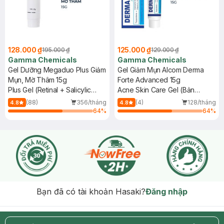
128.000 ₫
125.000 ₫
195.000 ₫
129.000 ₫
Gamma Chemicals
Gamma Chemicals
Gel Dưỡng Megaduo Plus Giảm
Gel Giảm Mụn Alcom Derma
Mụn, Mờ Thâm 15g
Forte Advanced 15g
Plus Gel (Retinal + Salicylic
Acne Skin Care Gel (Bản
Acid + AHA)
Advanced)
(88)
356/tháng
(4)
128/tháng
4.8
4.8
64
%
64
%
Bạn đã có tài khoản Hasaki?
Đăng nhập