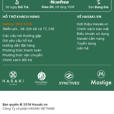
return
nowfree
price
HỖ TRỢ KHÁCH HÀNG
VỀ HASAKI.VN
Hotline:
1800 6324
Giới thiệu Hasaki.vn
(Miễn phí , 08-22h kể cả T7, CN)
Chính sách bảo mật
Điều khoản sử dụng
Các câu hỏi thường gặp
Hasaki cẩm nang
Gửi yêu cầu hỗ trợ
Tuyển dụng
Hướng dẫn đặt hàng
Liên hệ
Phương thức thanh toán
Phương thức vận chuyển
Chính sách đổi trả
Synctives
Clinic
Dermahair
Mastige
Bản quyền © 2016 Hasaki.vn
Công Ty cổ phần HASAKI VIETNAM