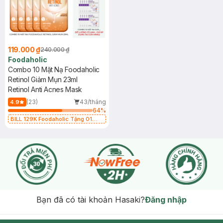
119.000 ₫
240.000 ₫
Foodaholic
Combo 10 Mặt Nạ Foodaholic
Retinol Giảm Mụn 23ml
Retinol Anti Acnes Mask
(23)
43/tháng
4.9
64
%
BILL 129K Foodaholic Tặng 01
Combo 5 Mặt Nạ Foodaholic Cấp
Ẩm, Phục Hồi 23g (SL có hạn)
Bạn đã có tài khoản Hasaki?
Đăng nhập