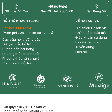
return
nowfree
price
HỖ TRỢ KHÁCH HÀNG
VỀ HASAKI.VN
Hotline:
1800 6324
Giới thiệu Hasaki.vn
(Miễn phí , 08-22h kể cả T7, CN)
Chính sách bảo mật
Điều khoản sử dụng
Các câu hỏi thường gặp
Hasaki cẩm nang
Gửi yêu cầu hỗ trợ
Tuyển dụng
Hướng dẫn đặt hàng
Liên hệ
Phương thức thanh toán
Phương thức vận chuyển
Chính sách đổi trả
Synctives
Clinic
Dermahair
Mastige
Bản quyền © 2016 Hasaki.vn
Công Ty cổ phần HASAKI VIETNAM