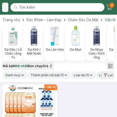
0
Tìm kiếm
Chec
Tìm kiếm
Toggle Menu
Trang chủ
Sức Khỏe - Làm Đẹp
Chăm Sóc Da Mặt
Vấn Đề
Da Dầu / Lỗ
Da Khô /
Da Lão Hóa
Da Mụn
Da Nhạy
Da X
Chân Lông
Mất Nước
Cảm / Kích
To
Ứng
Nổi bật
Mới nhất
Bán chạy
Giá
Danh mục
Thành phần nổi bật
(1)
Loại da
(1)
Loại sản p
Lọc
-
50
%