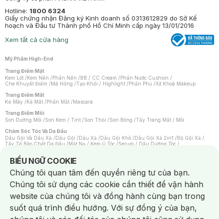
Hotline:
1800 6324
Giấy chứng nhận Đăng ký Kinh doanh số 0313612829 do Sở Kế
hoạch và Đầu tư Thành phố Hồ Chí Minh cấp ngày 13/01/2016
Xem tất cả cửa hàng
Mỹ Phẩm High-End
Trang Điểm Mặt
Kem Lót
/
Kem Nền
/
Phấn Nền
/
BB / CC Cream
/
Phấn Nước Cushion
/
Che Khuyết Điểm
/
Má Hồng
/
Tạo Khối / Highlight
/
Phấn Phủ
/
Xịt Khoá Makeup
Trang Điểm Mắt
Kẻ Mày
/
Kẻ Mắt
/
Phấn Mắt
/
Mascara
Trang Điểm Môi
Son Dưỡng Môi
/
Son Kem / Tint
/
Son Thỏi
/
Son Bóng
/
Tẩy Trang Mắt / Môi
Chăm Sóc Tóc Và Da Đầu
Dầu Gội Và Dầu Xả
/
Dầu Gội
/
Dầu Xả
/
Dầu Gội Khô
/
Dầu Gội Xả 2in1
/
Bộ Gội Xả
/
Tẩy Tế Bào Chết Da Đầu
/
Mặt Nạ / Kem Ủ Tóc
/
Serum / Dầu Dưỡng Tóc
/
Xịt Dưỡng Tóc
/
Thuốc Nhuộm Tóc
/
Sản Phẩm Tạo Kiểu Tóc
/
Dụng Cụ Chăm Sóc Tóc
/
Máy Sấy Tóc
/
Lược
/
Bộ Chăm Sóc Tóc
/
Phụ Kiện Tóc
Notice about cookies usage
BIỂU NGỮ COOKIE
Chăm Sóc Cơ Thể
Chúng tôi quan tâm đến quyền riêng tư của bạn.
Kem Tẩy Lông
/
Dụng Cụ Tẩy Lông
Chúng tôi sử dụng các cookie cần thiết để vận hành
Nước Hoa
Nước Hoa Nữ
/
Nước Hoa Nam
/
Nước Hoa Cao Cấp
/
Xịt Thơm Toàn Thân
/
website của chúng tôi và đồng hành cùng bạn trong
Nước Hoa Vùng Kín
suốt quá trình điều hướng. Với sự đồng ý của bạn,
Chăm Sóc Cá Nhân
Chống Muỗi
/
Khẩu Trang
/
Máy Massage
/
Mặt Nạ Xông Hơi
/
Nước Rửa Tay
/