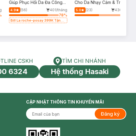
p
Giúp Phục Hồi Da Đa Công
Cho Da Nhạy Cảm & Trẻ Em
Dụng 100ml
60ml (Mới)
g
(56)
401/tháng
(23)
436/tháng
4.9
5.0
%
78
%
49
%
Bill La roche-posay 399K Tặng
Gel rửa mặt da dầu nhạy cảm
50ml (SL có hạn)
TLINE CSKH
TÌM CHI NHÁNH
HOTLINE CSKH
Tìm chi nhánh
00 6324
Hệ thống Hasaki
tín toàn cầu
CẬP NHẬT THÔNG TIN KHUYẾN MÃI
Đăng ký