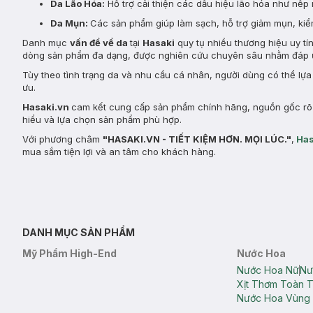
Da Lão Hóa:
Hỗ trợ cải thiện các dấu hiệu lão hóa như nếp 
Da Mụn:
Các sản phẩm giúp làm sạch, hỗ trợ giảm mụn, kiểm
Danh mục
vấn đề về da
tại
Hasaki
quy tụ nhiều thương hiệu uy tí
dòng sản phẩm đa dạng, được nghiên cứu chuyên sâu nhằm đáp ứ
Tùy theo tình trạng da và nhu cầu cá nhân, người dùng có thể lự
ưu.
Hasaki.vn
cam kết cung cấp sản phẩm chính hãng, nguồn gốc rõ r
hiểu và lựa chọn sản phẩm phù hợp.
Với phương châm
"HASAKI.VN - TIẾT KIỆM HƠN. MỌI LÚC."
,
Has
mua sắm tiện lợi và an tâm cho khách hàng.
DANH MỤC SẢN PHẨM
Mỹ Phẩm High-End
Nước Hoa
Nước Hoa Nữ
Nư
Xịt Thơm Toàn 
Nước Hoa Vùng 