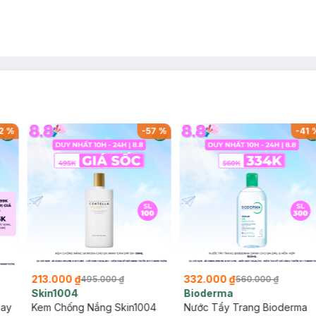
2
%
-
57
%
-
41
213.000 ₫
332.000 ₫
495.000 ₫
560.000 ₫
Skin1004
Bioderma
say
Kem Chống Nắng Skin1004
Nước Tẩy Trang Bioderma