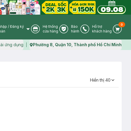
0
nhập
/
Đăng ký
Hệ thống
Bảo
Hỗ trợ
User Icon
Store Icon
Warranty Icon
Phone Icon
Cart I
oản
cửa hàng
hành
khách hàng
ải ứng dụng
Phường 8, Quận 10, Thành phố Hồ Chí Minh
Map icon
Hiển thị
40