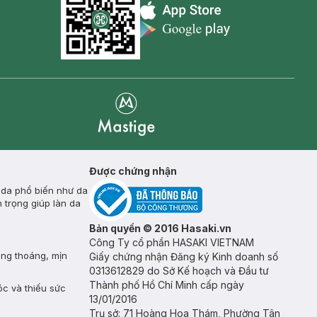
Appstore icon
Goolge Play icon
Mastige
Được chứng nhận
 da phổ biến như da
 trọng giúp làn da
Bản quyền © 2016 Hasaki.vn
Công Ty cổ phần HASAKI VIETNAM
ông thoáng, mịn
Giấy chứng nhận Đăng ký Kinh doanh số
0313612829 do Sở Kế hoạch và Đầu tư
Thành phố Hồ Chí Minh cấp ngày
óc và thiếu sức
13/01/2016
Trụ sở: 71 Hoàng Hoa Thám, Phường Tân