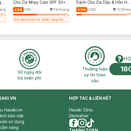
g
Cho Da Nhạy Cảm SPF 50+
Dành Cho Da Dầu & Hỗn Hợ
50ml
500ml
háng
(119)
1.1k/tháng
(228)
721/thán
4.8
4.9
63
%
50
%
11
g
Bill Skin1004 từ 399k Tặng Kem
Chống Nắng Cho Da Nhạy Cảm
SPF 50+ 20ml (SL Có Hạn)
HO
18
n phí 2H
30 ngày đổi trả miễn phí
Thương hiệu uy 
Thương hiệu
30 ngày đổi
uy tín toàn
trả miễn phí
cầu
SAKI.VN
HỢP TÁC & LIÊN KẾT
iệu Hasaki.vn
Hasaki Clinic
sách bảo mật
Dermahair
hoản sử dụng
 cẩm nang
facebook
THANH TOÁN
instagram
tiktok