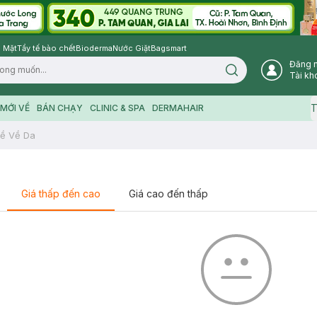
 Mặt
Tẩy tế bào chết
Bioderma
Nước Giặt
Bagsmart
Đăng 
Search icon
Tài kh
T
MỚI VỀ
BÁN CHẠY
CLINIC & SPA
DERMAHAIR
ề Về Da
Giá thấp đến cao
Giá cao đến thấp