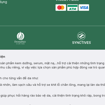
dụng
master card
ATM card
visa card
Synctives
Dermahair
Diện
ản phẩm kem dưỡng, serum, mặt nạ,...hỗ trợ cải thiện những tình trạng
nhu cầu riêng, vì vậy việc lựa chọn sản phẩm phù hợp đóng vai trò quan
 cho từng vấn đề da như:
nhờn, làm sạch sâu và hỗ trợ se khít lỗ chân lông, mang lại làn da th
giúp phục hồi hàng rào bảo vệ da, cải thiện tình trạng khô ráp, bong tr