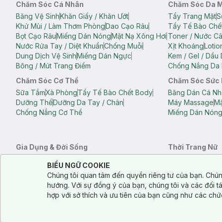
Chăm Sóc Cá Nhân
Chăm Sóc Da 
Băng Vệ Sinh
Khăn Giấy / Khăn Ướt
Tẩy Trang Mặt
S
Khử Mùi / Làm Thơm Phòng
Dao Cạo Râu
Tẩy Tế Bào Chế
Bọt Cạo Râu
Miếng Dán Nóng
Mặt Nạ Xông Hơi
Toner / Nước C
Nước Rửa Tay / Diệt Khuẩn
Chống Muỗi
Xịt Khoáng
Lotio
Dung Dịch Vệ Sinh
Miếng Dán Ngực
Kem / Gel / Dầu
Bông / Mút Trang Điểm
Chống Nắng Da 
Chăm Sóc Cơ Thể
Chăm Sóc Sức
Sữa Tắm
Xà Phòng
Tẩy Tế Bào Chết Body
Băng Dán Cá Nh
Dưỡng Thể
Dưỡng Da Tay / Chân
Máy Massage
Mặ
Chống Nắng Cơ Thể
Miếng Dán Nón
Gia Dụng & Đời Sống
Thời Trang Nữ
Khăn Tắm
Bông Tắm / Phụ Kiện Tắm
Áo Crop Top N
Notice about cookies usage
Cookie Consent
BIỂU NGỮ COOKIE
Phụ Kiện Điện Thoại
Quạt Cầm Tay / Quạt Mini
Áo Thun Nữ
Áo 
Chúng tôi quan tâm đến quyền riêng tư của bạn. Chún
Khử Mùi / Làm Thơm Phòng
Nước Giặt
Nước Xả
Quần Lót Nữ
Quầ
hướng. Với sự đồng ý của bạn, chúng tôi và các đối 
Balo
Túi Xách
hợp với sở thích và ưu tiên của bạn cũng như các chứ
Balo Laptop
Balo Du Lịch
Túi Tote
Túi Đe
Túi Đựng Mỹ Ph