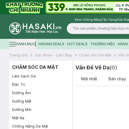
Kem Chống Nắng
Tẩy Trang
Sữa Rửa
Logo
DANH MỤC
HASAKI DEALS
HOT DEALS
THƯƠNG HIỆU
HÀNG 
Hamburger icon
Trang chủ
Sức Khỏe - Làm Đẹp
Chăm Sóc Da Mặt
Vấn Đ
CHĂM SÓC DA MẶT
Vấn Đề Về Da
(
0
)
Làm Sạch Da
Mới nhất
Bán chạy
Đặc Trị
Dưỡng Ẩm
Dưỡng Mắt
Dưỡng Môi
Mặt Nạ
Chống Nắng Da Mặt