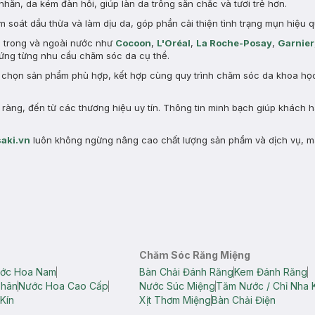
nhăn, da kém đàn hồi, giúp làn da trông săn chắc và tươi trẻ hơn.
 soát dầu thừa và làm dịu da, góp phần cải thiện tình trạng mụn hiệu q
n trong và ngoài nước như
Cocoon
,
L'Oréal
,
La Roche-Posay
,
Garnier
ng từng nhu cầu chăm sóc da cụ thể.
a chọn sản phẩm phù hợp, kết hợp cùng quy trình chăm sóc da khoa học 
àng, đến từ các thương hiệu uy tín. Thông tin minh bạch giúp khách 
aki.vn
luôn không ngừng nâng cao chất lượng sản phẩm và dịch vụ, m
Chăm Sóc Răng Miệng
ớc Hoa Nam
Bàn Chải Đánh Răng
Kem Đánh Răng
Thân
Nước Hoa Cao Cấp
Nước Súc Miệng
Tăm Nước / Chỉ Nha 
Kín
Xịt Thơm Miệng
Bàn Chải Điện