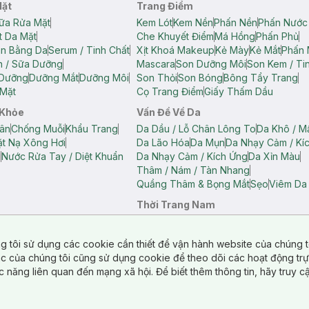
Mặt
Trang Điểm
ữa Rửa Mặt
Kem Lót
Kem Nền
Phấn Nền
Phấn Nước
t Da Mặt
Che Khuyết Điểm
Má Hồng
Phấn Phủ
ân Bằng Da
Serum / Tinh Chất
Xịt Khoá Makeup
Kẻ Mày
Kẻ Mắt
Phấn 
n / Sữa Dưỡng
Mascara
Son Dưỡng Môi
Son Kem / Tin
 Dưỡng
Dưỡng Mắt
Dưỡng Môi
Son Thỏi
Son Bóng
Bông Tẩy Trang
Mặt
Cọ Trang Điểm
Giấy Thấm Dầu
 Khỏe
Vấn Đề Về Da
ân
Chống Muỗi
Khẩu Trang
Da Dầu / Lỗ Chân Lông To
Da Khô / M
t Nạ Xông Hơi
Da Lão Hóa
Da Mụn
Da Nhạy Cảm / Kí
g
Nước Rửa Tay / Diệt Khuẩn
Da Nhạy Cảm / Kích Ứng
Da Xỉn Màu
Thâm / Nám / Tàn Nhang
Quầng Thâm & Bọng Mắt
Sẹo
Viêm Da
Thời Trang Nam
ữ
Áo Hai Dây Nữ
Áo Polo Nữ
Áo Polo Nam
Áo Thun Nam
Áo Tank T
Tank Top Nữ
Quần Dài Nữ
Quần Lót Nam
Quần Short Nam
g tôi sử dụng các cookie cần thiết để vận hành website của chúng t
n Short Nữ
tác của chúng tôi cũng sử dụng cookie để theo dõi các hoạt động tr
c năng liên quan đến mạng xã hội. Để biết thêm thông tin, hãy truy 
o Chéo
Túi Du Lịch
ẩm
Túi Đựng Phụ Kiện