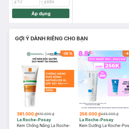
Áp dụng
GỢI Ý DÀNH RIÊNG CHO BẠN
-
29
%
-
38
%
-
4
381.000 ₫
256.000 ₫
610.000 ₫
445.000 ₫
La Roche-Posay
La Roche-Posay
ịu
Kem Chống Nắng La Roche-
Kem Dưỡng La Roche-Po