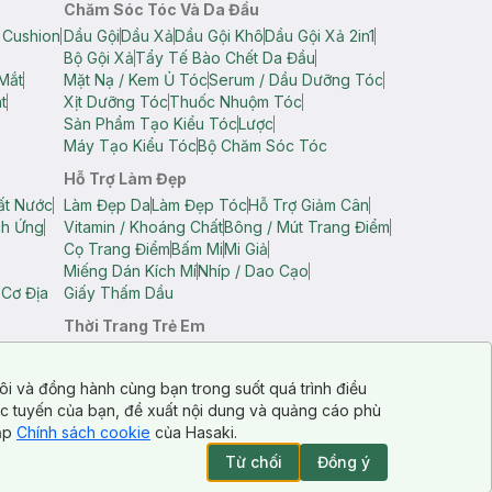
Chăm Sóc Tóc Và Da Đầu
 Cushion
Dầu Gội
Dầu Xả
Dầu Gội Khô
Dầu Gội Xả 2in1
Bộ Gội Xả
Tẩy Tế Bào Chết Da Đầu
Mắt
Mặt Nạ / Kem Ủ Tóc
Serum / Dầu Dưỡng Tóc
t
Xịt Dưỡng Tóc
Thuốc Nhuộm Tóc
Sản Phẩm Tạo Kiểu Tóc
Lược
Máy Tạo Kiểu Tóc
Bộ Chăm Sóc Tóc
Hỗ Trợ Làm Đẹp
ất Nước
Làm Đẹp Da
Làm Đẹp Tóc
Hỗ Trợ Giảm Cân
ch Ứng
Vitamin / Khoáng Chất
Bông / Mút Trang Điểm
Cọ Trang Điểm
Bấm Mi
Mi Giả
Miếng Dán Kích Mí
Nhíp / Dao Cạo
 Cơ Địa
Giấy Thấm Dầu
Thời Trang Trẻ Em
op Nam
Áo Dây Trẻ Em
Áo Thun Trẻ Em
Áo Sát Nách Trẻ Em
Quần Short Trẻ Em
ôi và đồng hành cùng bạn trong suốt quá trình điều
ực tuyến của bạn, đề xuất nội dung và quảng cáo phù
cập
Chính sách cookie
của Hasaki.
Từ chối
Đồng ý