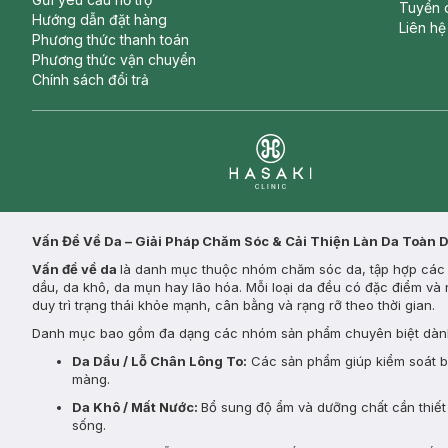
Tuyển 
Hướng dẫn đặt hàng
Liên hệ
Phương thức thanh toán
Phương thức vận chuyển
Chính sách đổi trả
Clinic
Vấn Đề Về Da – Giải Pháp Chăm Sóc & Cải Thiện Làn Da Toàn 
Vấn đề về da
là danh mục thuộc nhóm chăm sóc da, tập hợp các s
dầu, da khô, da mụn hay lão hóa. Mỗi loại da đều có đặc điểm và 
duy trì trạng thái khỏe mạnh, cân bằng và rạng rỡ theo thời gian.
Danh mục bao gồm đa dạng các nhóm sản phẩm chuyên biệt dành
Da Dầu / Lỗ Chân Lông To:
Các sản phẩm giúp kiểm soát bã 
màng.
Da Khô / Mất Nước:
Bổ sung độ ẩm và dưỡng chất cần thiết 
sống.