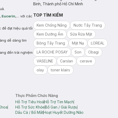
Bình, Thành phố Hồ Chí Minh
uả.
TOP TÌM KIẾM
,
Eucerin
,… với các
Kem Chống Nắng
Nước Tẩy Trang
để đạt hiệu quả tối
Kem Dưỡng Ẩm
Sữa Rửa Mặt
hàng dễ dàng tìm
Bông Tẩy Trang
Mặt Nạ
LOREAL
LA ROCHE POSAY
Son
Obagi
ang đến trải nghiệm
VASELINE
Carslan
cerave
olay
toner klairs
Thực Phẩm Chức Năng
Hỗ Trợ Tiêu Hoá
Hỗ Trợ Tim Mạch
Khoa
Hỗ Trợ Sức Khỏe
Bổ Gan / Giải Rượu
Dầu Cá / Bổ Mắt
Hoạt Huyết Dưỡng Não