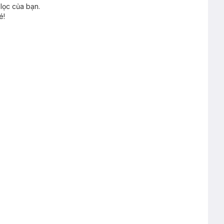
lọc của bạn.
é!