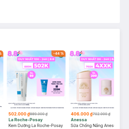
%
-
44
%
-
42
%
502.000 ₫
406.000 ₫
889.000 ₫
702.000 ₫
La Roche-Posay
Anessa
Kem Dưỡng La Roche-Posay
Sữa Chống Nắng Anessa