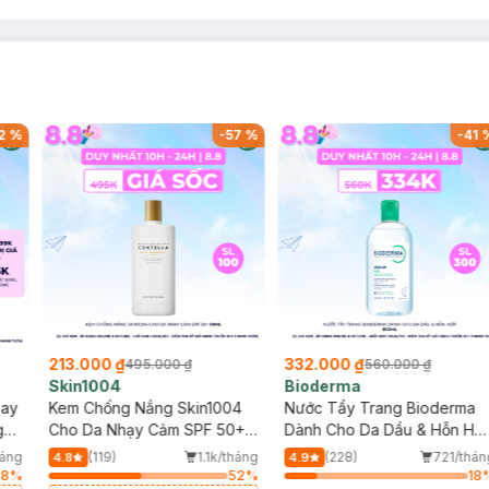
2
%
-
57
%
-
41
213.000 ₫
332.000 ₫
495.000 ₫
560.000 ₫
Skin1004
Bioderma
say
Kem Chống Nắng Skin1004
Nước Tẩy Trang Bioderma
g
Cho Da Nhạy Cảm SPF 50+
Dành Cho Da Dầu & Hỗn Hợ
50ml
500ml
háng
(119)
1.1k/tháng
(228)
721/thán
4.8
4.9
68
%
52
%
18