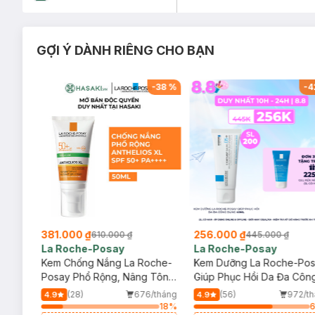
GỢI Ý DÀNH RIÊNG CHO BẠN
-
29
%
-
38
%
-
4
381.000 ₫
256.000 ₫
610.000 ₫
445.000 ₫
La Roche-Posay
La Roche-Posay
ịu
Kem Chống Nắng La Roche-
Kem Dưỡng La Roche-Po
Posay Phổ Rộng, Nâng Tông
Giúp Phục Hồi Da Đa Côn
Kiềm Dầu 50ml
Dụng 40ml
/tháng
(28)
676/tháng
(56)
972/t
4.9
4.9
2
%
18
%