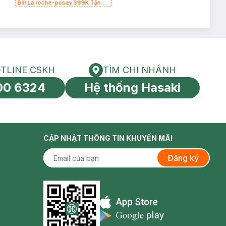
Bill La roche-posay 399K Tặng
Gel rửa mặt da dầu nhạy cảm
50ml (SL có hạn)
TLINE CSKH
TÌM CHI NHÁNH
HOTLINE CSKH
Tìm chi nhánh
00 6324
Hệ thống Hasaki
tín toàn cầu
CẬP NHẬT THÔNG TIN KHUYẾN MÃI
Đăng ký
Appstore icon