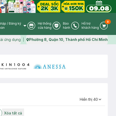
0
nhập
/
Đăng ký
Hệ thống
Bảo
Hỗ trợ
User Icon
Store Icon
Warranty Icon
Phone Icon
Cart I
oản
cửa hàng
hành
khách hàng
ải ứng dụng
Phường 8, Quận 10, Thành phố Hồ Chí Minh
Map icon
Hiển thị
40
Xóa tất cả