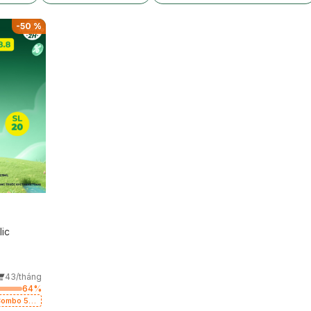
-
50
%
ic
43/tháng
64
%
Combo 5