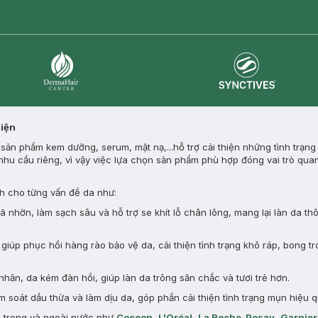
Synctives
Dermahair
Diện
ản phẩm kem dưỡng, serum, mặt nạ,...hỗ trợ cải thiện những tình trạng
nhu cầu riêng, vì vậy việc lựa chọn sản phẩm phù hợp đóng vai trò quan
 cho từng vấn đề da như:
nhờn, làm sạch sâu và hỗ trợ se khít lỗ chân lông, mang lại làn da th
giúp phục hồi hàng rào bảo vệ da, cải thiện tình trạng khô ráp, bong tr
nhăn, da kém đàn hồi, giúp làn da trông săn chắc và tươi trẻ hơn.
 soát dầu thừa và làm dịu da, góp phần cải thiện tình trạng mụn hiệu q
n trong và ngoài nước như
Cocoon
,
L'Oréal
,
La Roche-Posay
,
Garnier