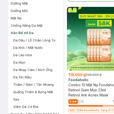
Dưỡng Mắt
Dưỡng Môi
Mặt Nạ
Chống Nắng Da Mặt
Vấn Đề Về Da
Da Dầu / Lỗ Chân Lông To
Da Khô / Mất Nước
Da Lão Hóa
Da Mụn
Da Nhạy Cảm / Kích Ứng
119.000 ₫
240.000 ₫
Da Xỉn Màu
Foodaholic
Thâm / Nám / Tàn Nhang
Combo 10 Mặt Nạ Foodahol
Retinol Giảm Mụn 23ml
Quầng Thâm & Bọng Mắt
Retinol Anti Acnes Mask
Sẹo
(23)
4.9
Viêm Da Cơ Địa
BILL 129K Foodaholic Tặng 01 