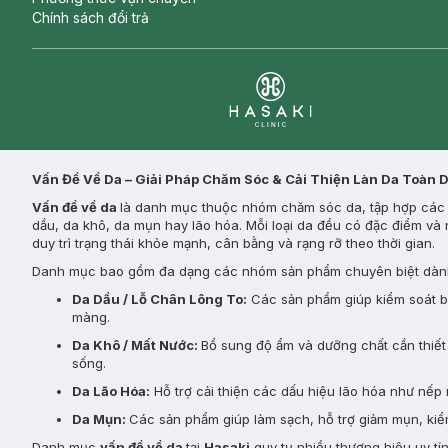
Chính sách đổi trả
Clinic
Vấn Đề Về Da – Giải Pháp Chăm Sóc & Cải Thiện Làn Da Toàn 
Vấn đề về da
là danh mục thuộc nhóm chăm sóc da, tập hợp các s
dầu, da khô, da mụn hay lão hóa. Mỗi loại da đều có đặc điểm và 
duy trì trạng thái khỏe mạnh, cân bằng và rạng rỡ theo thời gian.
Danh mục bao gồm đa dạng các nhóm sản phẩm chuyên biệt dành
Da Dầu / Lỗ Chân Lông To:
Các sản phẩm giúp kiểm soát bã 
màng.
Da Khô / Mất Nước:
Bổ sung độ ẩm và dưỡng chất cần thiết 
sống.
Da Lão Hóa:
Hỗ trợ cải thiện các dấu hiệu lão hóa như nếp 
Da Mụn:
Các sản phẩm giúp làm sạch, hỗ trợ giảm mụn, kiểm
Danh mục
vấn đề về da
tại
Hasaki
quy tụ nhiều thương hiệu uy tí