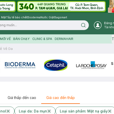
 Mặt
Tẩy tế bào chết
Bioderma
Nước Giặt
Bagsmart
Đăng 
Search icon
Tài kh
T
MỚI VỀ
BÁN CHẠY
CLINIC & SPA
DERMAHAIR
ề Về Da
Giá thấp đến cao
Giá cao đến thấp
inol
Loại da: Da mụn
Loại sản phẩm: Mặt nạ giấy