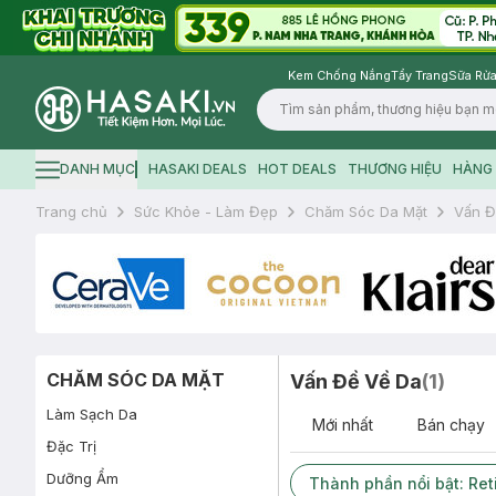
Kem Chống Nắng
Tẩy Trang
Sữa Rửa
Logo
DANH MỤC
HASAKI DEALS
HOT DEALS
THƯƠNG HIỆU
HÀNG 
Hamburger icon
Trang chủ
Sức Khỏe - Làm Đẹp
Chăm Sóc Da Mặt
Vấn Đ
CHĂM SÓC DA MẶT
Vấn Đề Về Da
(
1
)
Làm Sạch Da
Mới nhất
Bán chạy
Đặc Trị
Dưỡng Ẩm
Thành phần nổi bật: Ret