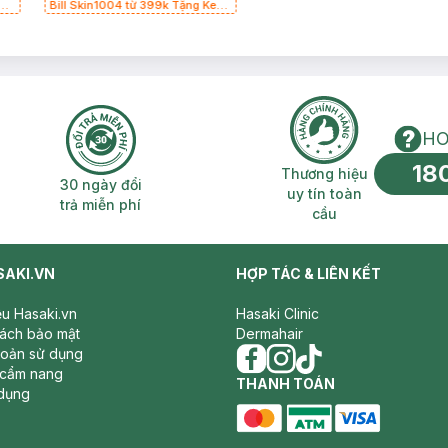
g
Bill Skin1004 từ 399k Tặng Kem
Chống Nắng Cho Da Nhạy Cảm
SPF 50+ 20ml (SL Có Hạn)
HO
18
n phí 2H
30 ngày đổi trả miễn phí
Thương hiệu uy 
Thương hiệu
30 ngày đổi
uy tín toàn
trả miễn phí
cầu
SAKI.VN
HỢP TÁC & LIÊN KẾT
iệu Hasaki.vn
Hasaki Clinic
sách bảo mật
Dermahair
hoản sử dụng
 cẩm nang
facebook
THANH TOÁN
instagram
tiktok
dụng
master card
ATM card
visa card