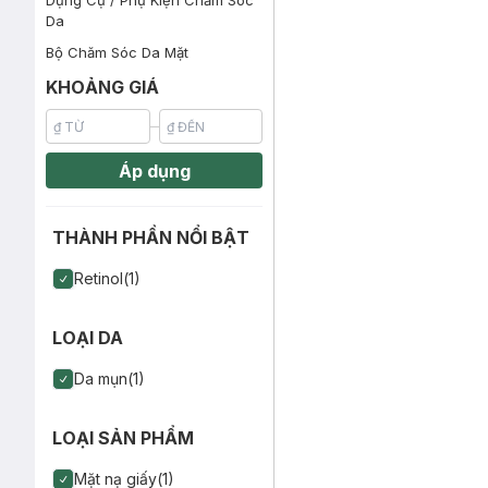
Dụng Cụ / Phụ Kiện Chăm Sóc
Mặt Nạ Foodaholic Cấp Ẩm, Phụ
(SL có hạn)
Da
Bộ Chăm Sóc Da Mặt
KHOẢNG GIÁ
Áp dụng
THÀNH PHẦN NỔI BẬT
Retinol(1)
LOẠI DA
Da mụn(1)
LOẠI SẢN PHẨM
Mặt nạ giấy(1)