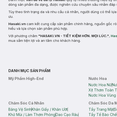
dòng sản phẩm đa dạng, được nghiên cứu chuyên sâu nhằm đáp ứ
Tùy theo tình trạng da và nhu cầu cá nhân, người dùng có thể lự
ưu.
Hasaki.vn
cam kết cung cấp sản phẩm chính hãng, nguồn gốc rõ r
hiểu và lựa chọn sản phẩm phù hợp.
Với phương châm
"HASAKI.VN - TIẾT KIỆM HƠN. MỌI LÚC."
,
Has
mua sắm tiện lợi và an tâm cho khách hàng.
DANH MỤC SẢN PHẨM
Mỹ Phẩm High-End
Nước Hoa
Nước Hoa Nữ
Nư
Xịt Thơm Toàn 
Nước Hoa Vùng 
Chăm Sóc Cá Nhân
Chăm Sóc Da 
Băng Vệ Sinh
Khăn Giấy / Khăn Ướt
Tẩy Trang Mặt
S
Khử Mùi / Làm Thơm Phòng
Dao Cạo Râu
Tẩy Tế Bào Chế