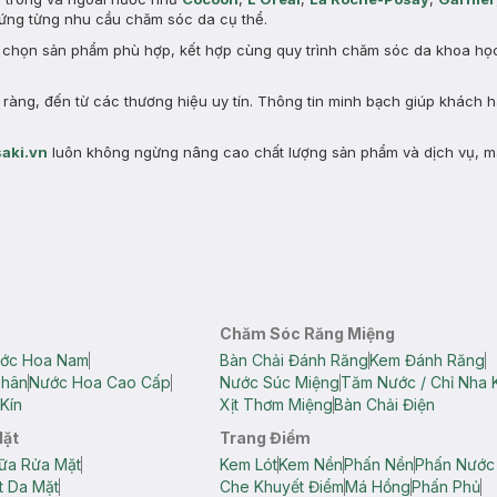
ng từng nhu cầu chăm sóc da cụ thể.
a chọn sản phẩm phù hợp, kết hợp cùng quy trình chăm sóc da khoa học 
àng, đến từ các thương hiệu uy tín. Thông tin minh bạch giúp khách 
aki.vn
luôn không ngừng nâng cao chất lượng sản phẩm và dịch vụ, m
Chăm Sóc Răng Miệng
ớc Hoa Nam
Bàn Chải Đánh Răng
Kem Đánh Răng
Thân
Nước Hoa Cao Cấp
Nước Súc Miệng
Tăm Nước / Chỉ Nha 
Kín
Xịt Thơm Miệng
Bàn Chải Điện
Mặt
Trang Điểm
ữa Rửa Mặt
Kem Lót
Kem Nền
Phấn Nền
Phấn Nước
t Da Mặt
Che Khuyết Điểm
Má Hồng
Phấn Phủ