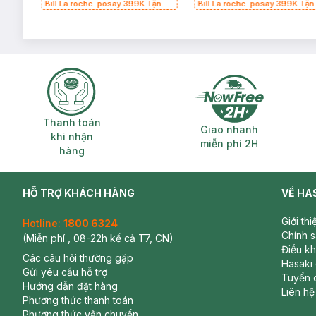
g
Bill La roche-posay 399K Tặng
Bill La roche-posay 399K Tặn
(SL
Gel rửa mặt da dầu nhạy cảm
Gel rửa mặt da dầu nhạy cảm
50ml (SL có hạn)
50ml (SL có hạn)
Thanh toán khi nhận hàng
Giao nhanh miễ
Thanh toán
Giao nhanh
khi nhận
miễn phí 2H
hàng
HỖ TRỢ KHÁCH HÀNG
VỀ HA
Giới th
Hotline:
1800 6324
Chính 
(Miễn phí , 08-22h kể cả T7, CN)
Điều k
Các câu hỏi thường gặp
Hasaki
Gửi yêu cầu hỗ trợ
Tuyển 
Hướng dẫn đặt hàng
Liên hệ
Phương thức thanh toán
Phương thức vận chuyển