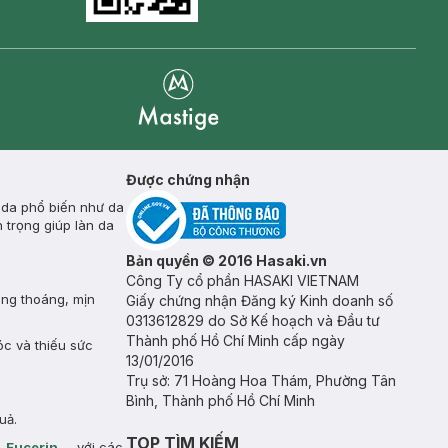
Goolge Play icon
Mastige
Được chứng nhận
 da phổ biến như da
 trọng giúp làn da
Bản quyền © 2016 Hasaki.vn
Công Ty cổ phần HASAKI VIETNAM
ông thoáng, mịn
Giấy chứng nhận Đăng ký Kinh doanh số
0313612829 do Sở Kế hoạch và Đầu tư
Thành phố Hồ Chí Minh cấp ngày
óc và thiếu sức
13/01/2016
Trụ sở: 71 Hoàng Hoa Thám, Phường Tân
Bình, Thành phố Hồ Chí Minh
uả.
TOP TÌM KIẾM
,
Eucerin
,… với các