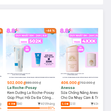
%
-
44
%
-
42
%
502.000 ₫
406.000 ₫
889.000 ₫
702.000 ₫
La Roche-Posay
Anessa
Kem Dưỡng La Roche-Posay
Sữa Chống Nắng Anessa
p
Giúp Phục Hồi Da Đa Công
Cho Da Nhạy Cảm & Trẻ Em
Dụng 100ml
60ml (Mới)
g
(56)
401/tháng
(23)
436/tháng
4.9
5.0
%
80
%
50
%