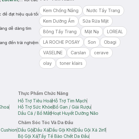
Kem Chống Nắng
Nước Tẩy Trang
để đạt hiệu quả tối
Kem Dưỡng Ẩm
Sữa Rửa Mặt
hàng dễ dàng tìm
Bông Tẩy Trang
Mặt Nạ
LOREAL
LA ROCHE POSAY
Son
Obagi
ang đến trải nghiệm
VASELINE
Carslan
cerave
olay
toner klairs
Thực Phẩm Chức Năng
Hỗ Trợ Tiêu Hoá
Hỗ Trợ Tim Mạch
Khoa
Hỗ Trợ Sức Khỏe
Bổ Gan / Giải Rượu
Dầu Cá / Bổ Mắt
Hoạt Huyết Dưỡng Não
Chăm Sóc Tóc Và Da Đầu
 Cushion
Dầu Gội
Dầu Xả
Dầu Gội Khô
Dầu Gội Xả 2in1
Bộ Gội Xả
Tẩy Tế Bào Chết Da Đầu