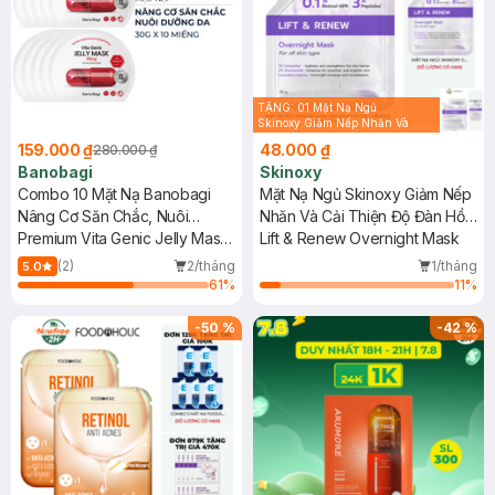
TẶNG: 01 Mặt Nạ Ngủ
Skinoxy Giảm Nếp Nhăn Và
Cải Thiện Độ Đàn Hồi 25g
159.000 ₫
48.000 ₫
280.000 ₫
(SL có hạn)
Banobagi
Skinoxy
Combo 10 Mặt Nạ Banobagi
Mặt Nạ Ngủ Skinoxy Giảm Nếp
Nâng Cơ Săn Chắc, Nuôi
Nhăn Và Cải Thiện Độ Đàn Hồi
Dưỡng Da 30g
Premium Vita Genic Jelly Mask
25g
Lift & Renew Overnight Mask
- Lifting
(2)
2/tháng
1/tháng
5.0
61
%
11
%
-
50
%
-
42
%