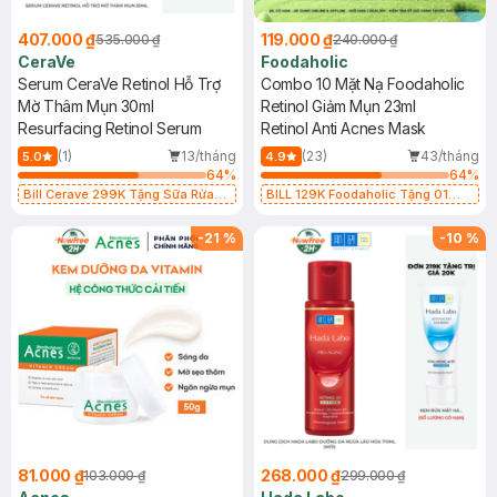
407.000 ₫
119.000 ₫
535.000 ₫
240.000 ₫
CeraVe
Foodaholic
Serum CeraVe Retinol Hỗ Trợ
Combo 10 Mặt Nạ Foodaholic
Mờ Thâm Mụn 30ml
Retinol Giảm Mụn 23ml
Resurfacing Retinol Serum
Retinol Anti Acnes Mask
(1)
13/tháng
(23)
43/tháng
5.0
4.9
64
%
64
%
Bill Cerave 299K Tặng Sữa Rửa
BILL 129K Foodaholic Tặng 01
Mặt Cerave 30ml (SL có hạn)
Combo 5 Mặt Nạ Foodaholic Cấp
Ẩm, Phục Hồi 23g (SL có hạn)
-
21
%
-
10
%
81.000 ₫
268.000 ₫
103.000 ₫
299.000 ₫