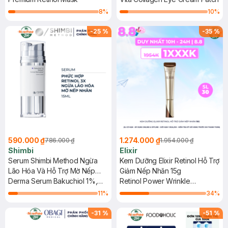
8
%
10
%
-
25
%
-
35
%
590.000 ₫
1.274.000 ₫
786.000 ₫
1.954.000 ₫
Shimbi
Elixir
Serum Shimbi Method Ngừa
Kem Dưỡng Elixir Retinol Hỗ Trợ
Lão Hóa Và Hỗ Trợ Mờ Nếp
Giảm Nếp Nhăn 15g
Nhăn 15mlx15ml
Derma Serum Bakuchiol 1%,
Retinol Power Wrinkle
Retinol, Retinol Derivative
Smoothing Cream
11
%
34
%
-
31
%
-
51
%