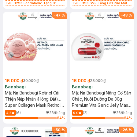
BILL 129K Foodaholic Tặng 01
Bill 399K SVR Tặng Gel Rửa Mặt
Combo 5 Mặt Nạ Foodaholic Cấp
SVR Cho Da Dầu 55ml trị giá 165K
Ẩm, Phục Hồi 23g (SL có hạn)
(SL có hạn)
-
47
%
-
43
%
16.000 ₫
16.000 ₫
30.000 ₫
28.000 ₫
Banobagi
Banobagi
Mặt Nạ Banobagi Retinol Cải
Mặt Nạ Banobagi Nâng Cơ Săn
Thiện Nếp Nhăn (Hồng Đất)
Chắc, Nuôi Dưỡng Da 30g
30g
Super Collagen Mask Retinol
Premium Vita Genic Jelly Mask
Anti-Aging
- Lifting
(6)
28/tháng
(2)
26/tháng
4.8
5.0
64
%
64
%
-
50
%
-
26
%