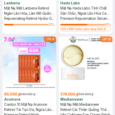
Lanbena
Hada Labo
Mặt Nạ Mắt Lanbena Retinol
Mặt Nạ Hada Labo Tinh Chất
Ngăn Lão Hóa, Làm Mờ Quầng
Săn Chắc, Ngừa Lão Hóa Cao
Thâm 2 Miếng
Rejuvenating Retinol Hydra-Gel
Cấp 23g
Premium Rejuvenation Serum
Eye Patches
Mask
21
%
61
%
Bill 219K Hada Labo tặng Kem Rửa
Mặt 15g trị giá 20K (SL có hạn)
-
73
%
-
37
%
65.000 ₫
374.000 ₫
240.000 ₫
594.000 ₫
Arumore
Medianswer
Combo 10 Mặt Nạ Arumore
Mặt Nạ Mắt Medianswer
Retinol Tái Tạo Da, Ngừa Lão
Retinol Cải Thiện Quầng Thâm
Hóa 23ml
Premium Retinol Mask
60 Miếng
Vita Collagen Eye Cream Patch