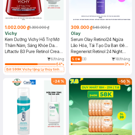
1.002.000 ₫
309.000 ₫
1.300.000 ₫
549.000 ₫
Vichy
Olay
Kem Dưỡng Vichy Hỗ Trợ Mờ
Serum Olay Retinol24 Ngừa
Thâm Nám, Sáng Khỏe Da
Lão Hóa, Tái Tạo Da Ban Đêm
50ml
Liftactiv B3 Pure Retinol Cream
30ml
Regenerist Retinol 24 Night
Night
Serum Fragrance-Free
6/tháng
(3)
18/tháng
5.0
64
%
3
%
Bill 599K Vichy tặng Ly thủy tinh
trị giá 200K (SL có hạn)
-
24
%
-
50
%