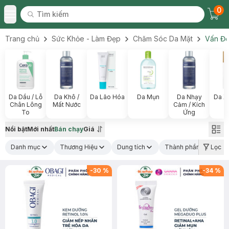
0
Tìm kiếm
Chec
Tìm kiếm
Toggle Menu
Trang chủ
Sức Khỏe - Làm Đẹp
Chăm Sóc Da Mặt
Vấn Đề
Da Dầu / Lỗ
Da Khô /
Da Lão Hóa
Da Mụn
Da Nhạy
Da X
Chân Lông
Mất Nước
Cảm / Kích
To
Ứng
Nổi bật
Mới nhất
Bán chạy
Giá
Danh mục
Thương Hiệu
Dung tích
Thành phần nổi bật
Lọc
(1
-
30
%
-
34
%