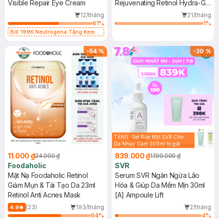
Visible Repair Eye Cream
60 Miếng
Rejuvenating Retinol Hydra-Gel
Eye Patches
12/tháng
21/tháng
61
%
1
%
Bill 199K Neutrogena Tặng Kem
Chống Nắng 5ml trị giá 50K (SL Có
Hạn)
-
54
%
-
30
%
TẶNG: Gel Rửa Mặt SVR Cho
Da Nhạy Cảm 200ml trị giá
398K (SL có hạn)
11.000 ₫
839.000 ₫
24.000 ₫
1.199.000 ₫
Foodaholic
SVR
Mặt Nạ Foodaholic Retinol
Serum SVR Ngăn Ngừa Lão
Giảm Mụn & Tái Tạo Da 23ml
Hóa & Giúp Da Mềm Mịn 30ml
Retinol Anti Acnes Mask
[A] Ampoule Lift
(23)
193/tháng
2/tháng
4.9
64
%
4
%