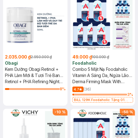
2.035.000 ₫
49.000 ₫
2.950.000 ₫
100.000 ₫
Obagi
Foodaholic
Kem Dưỡng Obagi Retinol +
Combo 5 Mặt Nạ Foodaholic
PHA Làm Mới & Tươi Trẻ Ban
Vitamin A Sáng Da, Ngừa Lão
Đêm 50ml
Retinol + PHA Refining Night
Hóa 23g
Derma Firming Mask With
Cream
Vitamin A
8
%
(36)
4.7
3
%
BILL 129K Foodaholic Tặng 01
Combo 5 Mặt Nạ Foodaholic Cấp
Ẩm, Phục Hồi 23g (SL có hạn)
-
10
%
-
50
%