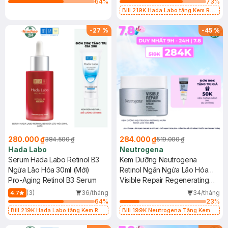
64
%
73
%
Bill 219K Hada Labo tặng Kem Rửa
Mặt 15g trị giá 20K (SL có hạn)
-
27
%
-
45
%
280.000 ₫
284.000 ₫
384.500 ₫
519.000 ₫
Hada Labo
Neutrogena
Serum Hada Labo Retinol B3
Kem Dưỡng Neutrogena
Ngừa Lão Hóa 30ml (Mới)
Retinol Ngăn Ngừa Lão Hóa
Pro-Aging Retinol B3 Serum
50g
Visible Repair Regenerating
Cream
(3)
36/tháng
34/tháng
4.7
64
%
23
%
Bill 219K Hada Labo tặng Kem Rửa
Bill 199K Neutrogena Tặng Kem
Mặt 15g trị giá 20K (SL có hạn)
Chống Nắng 5ml trị giá 50K (SL Có
Hạn)