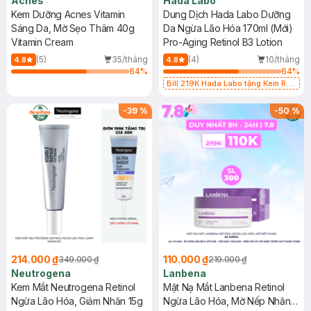
Acnes
Hada Labo
Kem Dưỡng Acnes Vitamin
Dung Dịch Hada Labo Dưỡng
Sáng Da, Mờ Sẹo Thâm 40g
Da Ngừa Lão Hóa 170ml (Mới)
Vitamin Cream
Pro-Aging Retinol B3 Lotion
(5)
35/tháng
(4)
10/tháng
4.8
4.8
64
%
64
%
Bill 219K Hada Labo tặng Kem Rửa
Mặt 15g trị giá 20K (SL có hạn)
-
39
%
-
50
%
214.000 ₫
110.000 ₫
349.000 ₫
219.000 ₫
Neutrogena
Lanbena
Kem Mắt Neutrogena Retinol
Mặt Nạ Mắt Lanbena Retinol
Ngừa Lão Hóa, Giảm Nhăn 15g
Ngừa Lão Hóa, Mờ Nếp Nhăn