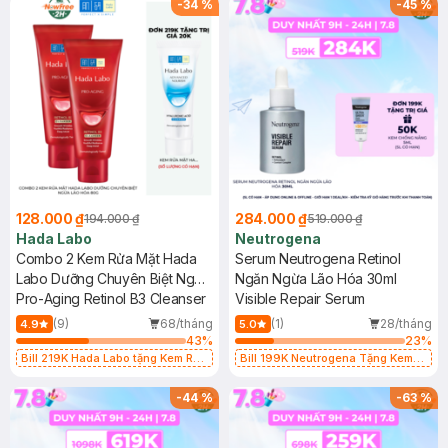
-
34
%
-
45
%
128.000 ₫
284.000 ₫
194.000 ₫
519.000 ₫
Hada Labo
Neutrogena
Combo 2 Kem Rửa Mặt Hada
Serum Neutrogena Retinol
Labo Dưỡng Chuyên Biệt Ngừa
Ngăn Ngừa Lão Hóa 30ml
Lão Hóa 80g
Pro-Aging Retinol B3 Cleanser
Visible Repair Serum
(9)
68/tháng
(1)
28/tháng
4.9
5.0
43
%
23
%
Bill 219K Hada Labo tặng Kem Rửa
Bill 199K Neutrogena Tặng Kem
Mặt 15g trị giá 20K (SL có hạn)
Chống Nắng 5ml trị giá 50K (SL Có
Hạn)
-
44
%
-
63
%