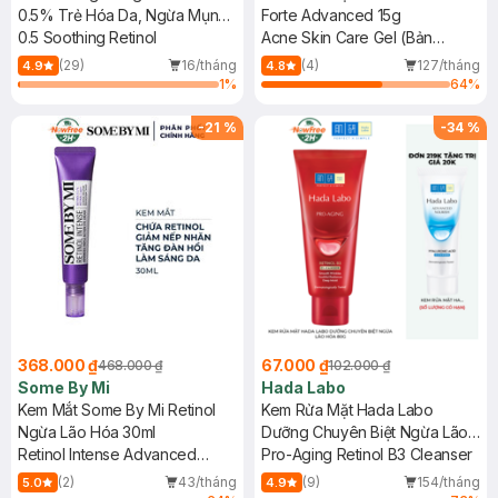
0.5% Trẻ Hóa Da, Ngừa Mụn
Forte Advanced 15g
28g
0.5 Soothing Retinol
Acne Skin Care Gel (Bản
Advanced)
(29)
16/tháng
(4)
127/tháng
4.9
4.8
1
%
64
%
-
21
%
-
34
%
368.000 ₫
67.000 ₫
468.000 ₫
102.000 ₫
Some By Mi
Hada Labo
Kem Mắt Some By Mi Retinol
Kem Rửa Mặt Hada Labo
Ngừa Lão Hóa 30ml
Dưỡng Chuyên Biệt Ngừa Lão
Retinol Intense Advanced
Hóa 80g
Pro-Aging Retinol B3 Cleanser
Triple Action Eye Cream
(2)
43/tháng
(9)
154/tháng
5.0
4.9