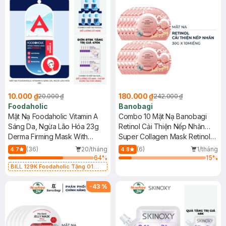
10.000 ₫
180.000 ₫
20.000 ₫
242.000 ₫
Foodaholic
Banobagi
Mặt Nạ Foodaholic Vitamin A
Combo 10 Mặt Nạ Banobagi
Sáng Da, Ngừa Lão Hóa 23g
Retinol Cải Thiện Nếp Nhăn
Derma Firming Mask With
30g
Super Collagen Mask Retinol
Vitamin A
Anti-Aging
(36)
20/tháng
(6)
1/tháng
4.7
4.8
64
%
15
%
BILL 129K Foodaholic Tặng 01
Combo 5 Mặt Nạ Foodaholic Cấp
Ẩm, Phục Hồi 23g (SL có hạn)
-
43
%