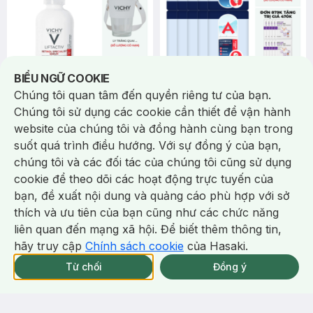
Notice about cookies usage
BIỂU NGỮ COOKIE
1.125.000 ₫
100.000 ₫
1.250.000 ₫
200.000 ₫
Chúng tôi quan tâm đến quyền riêng tư của bạn.
Vichy
Foodaholic
Chúng tôi sử dụng các cookie cần thiết để vận hành
Dưỡng Chất Vichy Giảm Nếp
Combo 10 Mặt Nạ Foodaholic
website của chúng tôi và đồng hành cùng bạn trong
Nhăn Và Giúp Trẻ Hoá Da 30ml
Vitamin A Sáng Da, Ngừa Lão
suốt quá trình điều hướng. Với sự đồng ý của bạn,
Liftactiv Retinol Specialist
Hóa 23g
Derma Firming Mask With
Serum
Vitamin A
chúng tôi và các đối tác của chúng tôi cũng sử dụng
(36)
Bill 599K Vichy tặng Ly thủy tinh
4.7
trị giá 200K (SL có hạn)
3
%
cookie để theo dõi các hoạt động trực tuyến của
BILL 129K Foodaholic Tặng 01
bạn, đề xuất nội dung và quảng cáo phù hợp với sở
Combo 5 Mặt Nạ Foodaholic Cấp
Chat i
thích và ưu tiên của bạn cũng như các chức năng
Ẩm, Phục Hồi 23g (SL có hạn)
-
31
%
-
44
%
liên quan đến mạng xã hội. Để biết thêm thông tin,
hãy truy cập
Chính sách cookie
của Hasaki.
Giao Nhanh Miễn Phí 2H.
tại 337 Chi Nhánh (Trễ tặng 100K)
Từ chối
Đồng ý