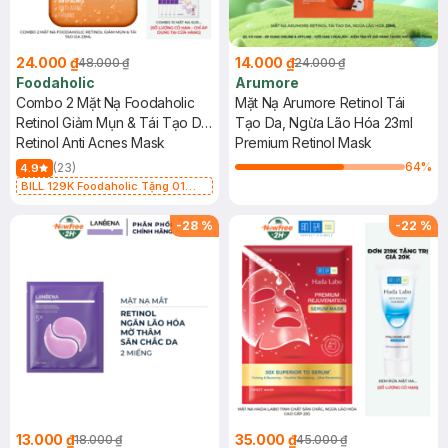
24.000 ₫
14.000 ₫
48.000 ₫
24.000 ₫
Foodaholic
Arumore
Combo 2 Mặt Nạ Foodaholic
Mặt Nạ Arumore Retinol Tái
Retinol Giảm Mụn & Tái Tạo Da
Tạo Da, Ngừa Lão Hóa 23ml
23ml
Retinol Anti Acnes Mask
Premium Retinol Mask
64
%
(23)
4.9
BILL 129K Foodaholic Tặng 01
Combo 5 Mặt Nạ Foodaholic Cấp
Ẩm, Phục Hồi 23g (SL có hạn)
-
28
%
-
22
%
13.000 ₫
35.000 ₫
18.000 ₫
45.000 ₫