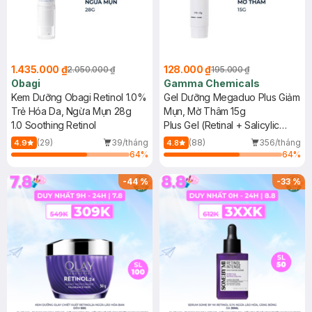
1.435.000 ₫
128.000 ₫
2.050.000 ₫
195.000 ₫
Obagi
Gamma Chemicals
Kem Dưỡng Obagi Retinol 1.0%
Gel Dưỡng Megaduo Plus Giảm
Trẻ Hóa Da, Ngừa Mụn 28g
Mụn, Mờ Thâm 15g
1.0 Soothing Retinol
Plus Gel (Retinal + Salicylic
Acid + AHA)
(29)
39/tháng
(88)
356/tháng
4.9
4.8
64
%
64
%
-
44
%
-
33
%