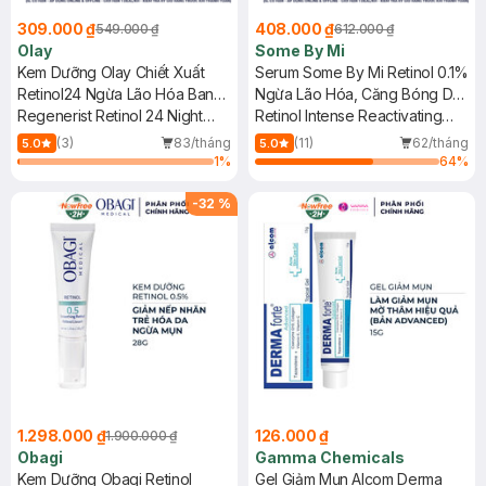
309.000 ₫
408.000 ₫
549.000 ₫
612.000 ₫
Olay
Some By Mi
Kem Dưỡng Olay Chiết Xuất
Serum Some By Mi Retinol 0.1%
Retinol24 Ngừa Lão Hóa Ban
Ngừa Lão Hóa, Căng Bóng Da
Đêm 50g
Regenerist Retinol 24 Night
30ml
Retinol Intense Reactivating
Moisturiser Fragrance-Free
Serum
(3)
83/tháng
(11)
62/tháng
5.0
5.0
1
%
64
%
-
32
%
1.298.000 ₫
126.000 ₫
1.900.000 ₫
Obagi
Gamma Chemicals
Kem Dưỡng Obagi Retinol
Gel Giảm Mụn Alcom Derma