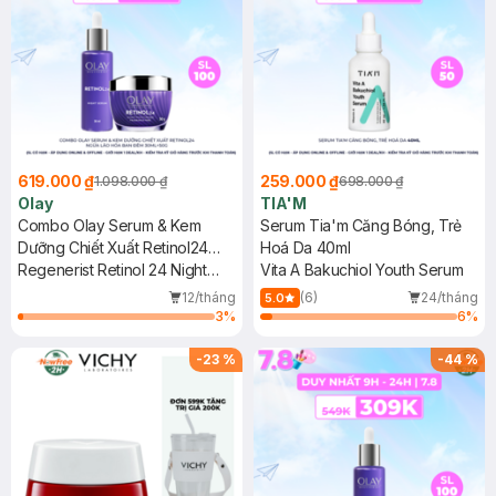
619.000 ₫
259.000 ₫
1.098.000 ₫
698.000 ₫
Olay
TIA'M
Combo Olay Serum & Kem
Serum Tia'm Căng Bóng, Trẻ
Dưỡng Chiết Xuất Retinol24
Hoá Da 40ml
Ngừa Lão Hóa Ban Đêm
Regenerist Retinol 24 Night
Vita A Bakuchiol Youth Serum
30ml+50g
Serum Fragrance-Free +
12/tháng
(6)
24/tháng
5.0
Moisturiser
3
%
6
%
-
23
%
-
44
%