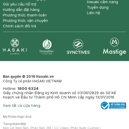
Hasaki cẩm nang
Gửi yêu cầu hỗ trợ
Tuyển dụng
Hướng dẫn đặt hàng
Liên hệ
Phương thức thanh toán
Phương thức vận chuyển
Chính sách đổi trả
Synctives
Clinic
Dermahair
Mastige
Bản quyền © 2016 Hasaki.vn
Công Ty cổ phần HASAKI VIETNAM
Hotline:
1800 6324
Giấy chứng nhận Đăng ký Kinh doanh số 0313612829 do Sở Kế
hoạch và Đầu tư Thành phố Hồ Chí Minh cấp ngày 13/01/2016
Xem tất cả cửa hàng
Mỹ Phẩm High-End
Trang Điểm Mặt
Kem Lót
/
Kem Nền
/
Phấn Nền
/
BB / CC Cream
/
Phấn Nước Cushion
/