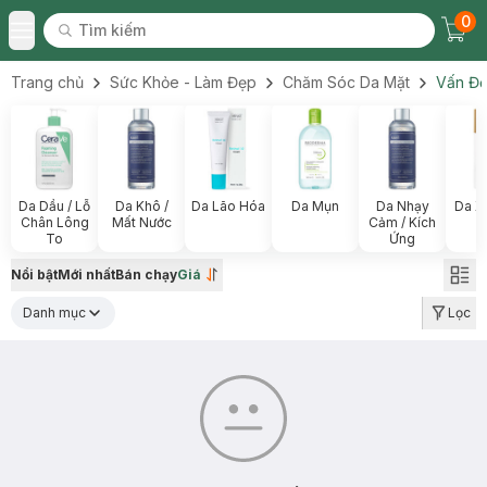
0
Tìm kiếm
Chec
Tìm kiếm
Toggle Menu
Trang chủ
Sức Khỏe - Làm Đẹp
Chăm Sóc Da Mặt
Vấn Đề
Da Dầu / Lỗ
Da Khô /
Da Lão Hóa
Da Mụn
Da Nhạy
Da X
Chân Lông
Mất Nước
Cảm / Kích
To
Ứng
Nổi bật
Mới nhất
Bán chạy
Giá
Danh mục
Lọc