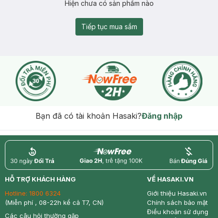
Hiện chưa có sản phẩm nào
Tiếp tục mua sắm
Bạn đã có tài khoản Hasaki?
Đăng nhập
return
nowfree
price
HỖ TRỢ KHÁCH HÀNG
VỀ HASAKI.VN
Hotline:
1800 6324
Giới thiệu Hasaki.vn
(Miễn phí , 08-22h kể cả T7, CN)
Chính sách bảo mật
Điều khoản sử dụng
Các câu hỏi thường gặp