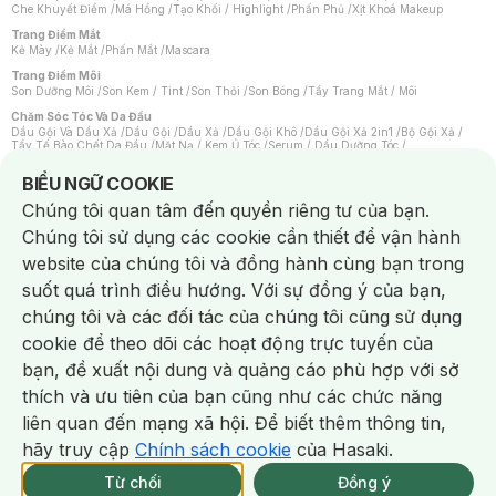
Che Khuyết Điểm
/
Má Hồng
/
Tạo Khối / Highlight
/
Phấn Phủ
/
Xịt Khoá Makeup
Trang Điểm Mắt
Kẻ Mày
/
Kẻ Mắt
/
Phấn Mắt
/
Mascara
Trang Điểm Môi
Son Dưỡng Môi
/
Son Kem / Tint
/
Son Thỏi
/
Son Bóng
/
Tẩy Trang Mắt / Môi
Chăm Sóc Tóc Và Da Đầu
Dầu Gội Và Dầu Xả
/
Dầu Gội
/
Dầu Xả
/
Dầu Gội Khô
/
Dầu Gội Xả 2in1
/
Bộ Gội Xả
/
Tẩy Tế Bào Chết Da Đầu
/
Mặt Nạ / Kem Ủ Tóc
/
Serum / Dầu Dưỡng Tóc
/
Xịt Dưỡng Tóc
/
Thuốc Nhuộm Tóc
/
Sản Phẩm Tạo Kiểu Tóc
/
Dụng Cụ Chăm Sóc Tóc
/
Máy Sấy Tóc
/
Lược
/
Bộ Chăm Sóc Tóc
/
Phụ Kiện Tóc
Notice about cookies usage
BIỂU NGỮ COOKIE
Chăm Sóc Cơ Thể
Chúng tôi quan tâm đến quyền riêng tư của bạn.
Kem Tẩy Lông
/
Dụng Cụ Tẩy Lông
Chúng tôi sử dụng các cookie cần thiết để vận hành
Nước Hoa
Nước Hoa Nữ
/
Nước Hoa Nam
/
Nước Hoa Cao Cấp
/
Xịt Thơm Toàn Thân
/
website của chúng tôi và đồng hành cùng bạn trong
Nước Hoa Vùng Kín
suốt quá trình điều hướng. Với sự đồng ý của bạn,
Chăm Sóc Cá Nhân
Chống Muỗi
/
Khẩu Trang
/
Máy Massage
/
Mặt Nạ Xông Hơi
/
Nước Rửa Tay
/
chúng tôi và các đối tác của chúng tôi cũng sử dụng
Sản Phẩm Chăm Sóc Khác
/
Bàn Chải Đánh Răng
/
Bàn Chải Điện
/
Hỗ Trợ Trắng Răng
/
Kem Đánh Răng
/
Máy Tăm Nước
/
Nước Súc Miệng
/
cookie để theo dõi các hoạt động trực tuyến của
Tăm / Chỉ Nha Khoa
/
Xịt Thơm Miệng
/
Dung Dịch Vệ Sinh
/
Dưỡng Vùng Kín
/
Khăn Ướt Vệ Sinh Vùng Kín
/
Băng Vệ Sinh
/
Tampon
/
Bọt Cạo Râu
/
Dao Cạo Râu
/
bạn, đề xuất nội dung và quảng cáo phù hợp với sở
Máy Cạo Râu
Chat i
thích và ưu tiên của bạn cũng như các chức năng
Vấn Đề Về Da
Da Dầu / Lỗ Chân Lông To
/
Da Khô / Mất Nước
/
Da Lão Hóa
/
Da Mụn
/
liên quan đến mạng xã hội. Để biết thêm thông tin,
Da Nhạy Cảm / Kích Ứng
/
Da Xỉn Màu
/
Thâm / Nám / Tàn Nhang
/
Quầng Thâm & Bọng Mắt
/
Sẹo
/
Viêm Da Cơ Địa
hãy truy cập
Chính sách cookie
của Hasaki.
Giao Nhanh Miễn Phí 2H.
Dụng Cụ / Phụ Kiện Chăm Sóc Da
tại 339 Chi Nhánh (Trễ tặng 100K)
Từ chối
Đồng ý
Bông Tẩy Trang
/
Khăn Lau Mặt Khô
/
Dụng Cụ / Máy Rửa Mặt
/
Máy Chăm Sóc Da
/