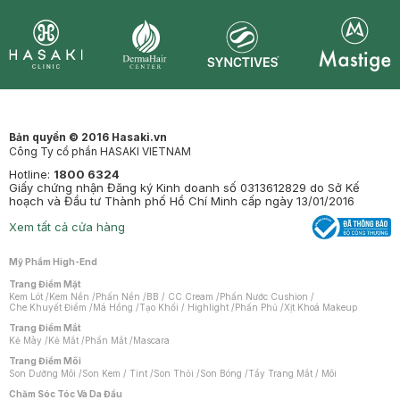
Synctives
Clinic
Dermahair
Mastige
Bản quyền © 2016 Hasaki.vn
Công Ty cổ phần HASAKI VIETNAM
Hotline:
1800 6324
Giấy chứng nhận Đăng ký Kinh doanh số 0313612829 do Sở Kế
hoạch và Đầu tư Thành phố Hồ Chí Minh cấp ngày 13/01/2016
Xem tất cả cửa hàng
Mỹ Phẩm High-End
Trang Điểm Mặt
Kem Lót
/
Kem Nền
/
Phấn Nền
/
BB / CC Cream
/
Phấn Nước Cushion
/
Che Khuyết Điểm
/
Má Hồng
/
Tạo Khối / Highlight
/
Phấn Phủ
/
Xịt Khoá Makeup
Trang Điểm Mắt
Kẻ Mày
/
Kẻ Mắt
/
Phấn Mắt
/
Mascara
Trang Điểm Môi
Son Dưỡng Môi
/
Son Kem / Tint
/
Son Thỏi
/
Son Bóng
/
Tẩy Trang Mắt / Môi
Chăm Sóc Tóc Và Da Đầu