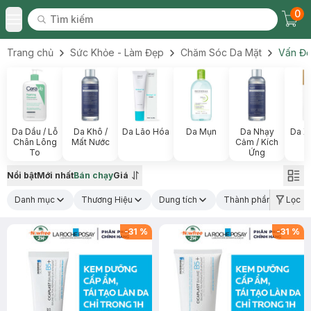
0
Tìm kiếm
Chec
Tìm kiếm
Toggle Menu
Trang chủ
Sức Khỏe - Làm Đẹp
Chăm Sóc Da Mặt
Vấn Đề
Da Dầu / Lỗ
Da Khô /
Da Lão Hóa
Da Mụn
Da Nhạy
Da X
Chân Lông
Mất Nước
Cảm / Kích
To
Ứng
Nổi bật
Mới nhất
Bán chạy
Giá
Danh mục
Thương Hiệu
Dung tích
Thành phần nổi bật
Lọc
(1
-
31
%
-
31
%