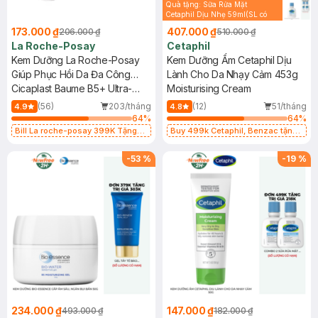
Quà tặng: Sữa Rửa Mặt
Cetaphil Dịu Nhẹ 59ml(SL có
hạn)
173.000 ₫
407.000 ₫
206.000 ₫
510.000 ₫
La Roche-Posay
Cetaphil
Kem Dưỡng La Roche-Posay
Kem Dưỡng Ẩm Cetaphil Dịu
Giúp Phục Hồi Da Đa Công
Lành Cho Da Nhạy Cảm 453g
Dụng 15ml
Cicaplast Baume B5+ Ultra-
Moisturising Cream
Repairing Soothing Balm
(56)
203/tháng
(12)
51/tháng
4.9
4.8
64
%
64
%
Bill La roche-posay 399K Tặng
Buy 499k Cetaphil, Benzac tặng
Gel rửa mặt da dầu nhạy cảm 50ml
Combo 2 Sữa Rửa Mặt 59ml(SL có
(SL có hạn)
hạn)
-
53
%
-
19
%
234.000 ₫
147.000 ₫
493.000 ₫
182.000 ₫