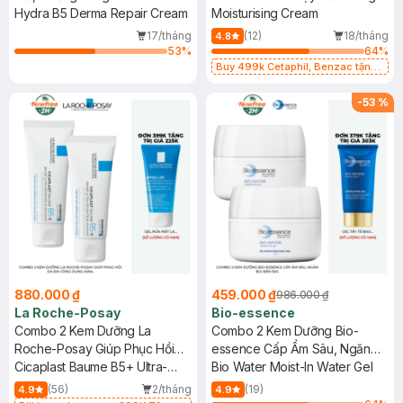
Hydra B5 Derma Repair Cream
Moisturising Cream
17/tháng
(12)
18/tháng
4.8
53
%
64
%
Buy 499k Cetaphil, Benzac tặng
Combo 2 Sữa Rửa Mặt 59ml(SL có
hạn)
-
53
%
880.000 ₫
459.000 ₫
986.000 ₫
La Roche-Posay
Bio-essence
Combo 2 Kem Dưỡng La
Combo 2 Kem Dưỡng Bio-
Roche-Posay Giúp Phục Hồi
essence Cấp Ẩm Sâu, Ngăn
Da Đa Công Dụng 40ml
Cicaplast Baume B5+ Ultra-
Bụi Bẩn 50g
Bio Water Moist-In Water Gel
Repairing Soothing Balm
(56)
2/tháng
(19)
4.9
4.9