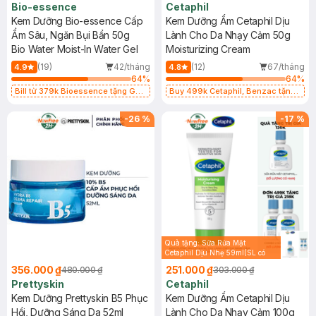
Bio-essence
Cetaphil
Kem Dưỡng Bio-essence Cấp
Kem Dưỡng Ẩm Cetaphil Dịu
Ẩm Sâu, Ngăn Bụi Bẩn 50g
Lành Cho Da Nhạy Cảm 50g
Bio Water Moist-In Water Gel
Moisturizing Cream
(19)
42/tháng
(12)
67/tháng
4.9
4.8
64
%
64
%
Bill từ 379k Bioessence tặng Gel
Buy 499k Cetaphil, Benzac tặng
Tẩy Tế Bào Chết 60g
Combo 2 Sữa Rửa Mặt 59ml(SL có
hạn)
-
26
%
-
17
%
Quà tặng: Sữa Rửa Mặt
Cetaphil Dịu Nhẹ 59ml(SL có
hạn)
356.000 ₫
251.000 ₫
480.000 ₫
303.000 ₫
Prettyskin
Cetaphil
Kem Dưỡng Prettyskin B5 Phục
Kem Dưỡng Ẩm Cetaphil Dịu
Hồi, Dưỡng Sáng Da 52ml
Lành Cho Da Nhạy Cảm 100g