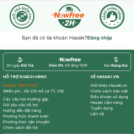
Bạn đã có tài khoản Hasaki?
Đăng nhập
return
nowfree
price
HỖ TRỢ KHÁCH HÀNG
VỀ HASAKI.VN
Hotline:
1800 6324
Giới thiệu Hasaki.vn
(Miễn phí , 08-22h kể cả T7, CN)
Chính sách bảo mật
Điều khoản sử dụng
Các câu hỏi thường gặp
Hasaki cẩm nang
Gửi yêu cầu hỗ trợ
Tuyển dụng
Hướng dẫn đặt hàng
Liên hệ
Phương thức thanh toán
Phương thức vận chuyển
Chính sách đổi trả