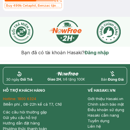
64
%
Buy 499k Cetaphil, Benzac tặng
Combo 2 Sữa Rửa Mặt 59ml(SL có
hạn)
Bạn đã có tài khoản Hasaki?
Đăng nhập
return
nowfree
price
HỖ TRỢ KHÁCH HÀNG
VỀ HASAKI.VN
Hotline:
1800 6324
Giới thiệu Hasaki.vn
(Miễn phí , 08-22h kể cả T7, CN)
Chính sách bảo mật
Điều khoản sử dụng
Các câu hỏi thường gặp
Hasaki cẩm nang
Gửi yêu cầu hỗ trợ
Tuyển dụng
Hướng dẫn đặt hàng
Liên hệ
Phương thức thanh toán