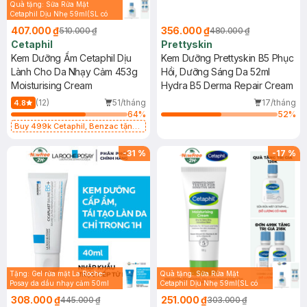
Quà tặng: Sữa Rửa Mặt
Cetaphil Dịu Nhẹ 59ml(SL có
hạn)
407.000 ₫
356.000 ₫
510.000 ₫
480.000 ₫
Cetaphil
Prettyskin
Kem Dưỡng Ẩm Cetaphil Dịu
Kem Dưỡng Prettyskin B5 Phục
Lành Cho Da Nhạy Cảm 453g
Hồi, Dưỡng Sáng Da 52ml
Moisturising Cream
Hydra B5 Derma Repair Cream
(12)
51/tháng
17/tháng
4.8
64
%
52
%
Buy 499k Cetaphil, Benzac tặng
Combo 2 Sữa Rửa Mặt 59ml(SL có
hạn)
-
31
%
-
17
%
Tặng: Gel rửa mặt La Roche-
Quà tặng: Sữa Rửa Mặt
Posay da dầu nhạy cảm 50ml
Cetaphil Dịu Nhẹ 59ml(SL có
(SL có hạn)
hạn)
308.000 ₫
251.000 ₫
445.000 ₫
303.000 ₫