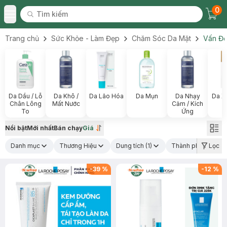
0
Tìm kiếm
Chec
Tìm kiếm
Toggle Menu
Trang chủ
Sức Khỏe - Làm Đẹp
Chăm Sóc Da Mặt
Vấn Đề
Da Dầu / Lỗ
Da Khô /
Da Lão Hóa
Da Mụn
Da Nhạy
Da X
Chân Lông
Mất Nước
Cảm / Kích
To
Ứng
Nổi bật
Mới nhất
Bán chạy
Giá
Danh mục
Thương Hiệu
Dung tích
(1)
Thành phần nổi bậ
Lọc
-
39
%
-
12
%