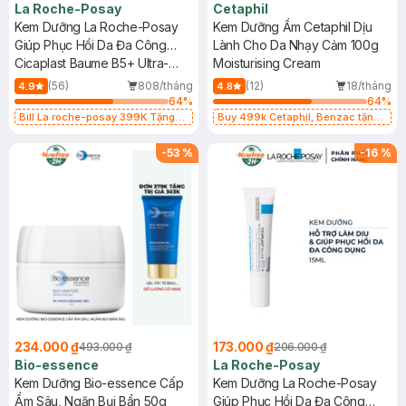
La Roche-Posay
Cetaphil
Kem Dưỡng La Roche-Posay
Kem Dưỡng Ẩm Cetaphil Dịu
Giúp Phục Hồi Da Đa Công
Lành Cho Da Nhạy Cảm 100g
Dụng 40ml
Cicaplast Baume B5+ Ultra-
Moisturising Cream
Repairing Soothing Balm
(56)
808/tháng
(12)
18/tháng
4.9
4.8
64
%
64
%
Bill La roche-posay 399K Tặng
Buy 499k Cetaphil, Benzac tặng
Gel rửa mặt da dầu nhạy cảm 50ml
Combo 2 Sữa Rửa Mặt 59ml(SL có
(SL có hạn)
hạn)
-
53
%
-
16
%
234.000 ₫
173.000 ₫
493.000 ₫
206.000 ₫
Bio-essence
La Roche-Posay
Kem Dưỡng Bio-essence Cấp
Kem Dưỡng La Roche-Posay
Ẩm Sâu, Ngăn Bụi Bẩn 50g
Giúp Phục Hồi Da Đa Công