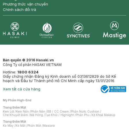
Phương thức vận chuyển
Chính sách đổi trả
Synctives
Clinic
Dermahair
Mastige
Bản quyền © 2016 Hasaki.vn
Công Ty cổ phần HASAKI VIETNAM
Hotline:
1800 6324
Giấy chứng nhận Đăng ký Kinh doanh số 0313612829 do Sở Kế
hoạch và Đầu tư Thành phố Hồ Chí Minh cấp ngày 13/01/2016
Xem tất cả cửa hàng
Mỹ Phẩm High-End
Trang Điểm Mặt
Kem Lót
/
Kem Nền
/
Phấn Nền
/
BB / CC Cream
/
Phấn Nước Cushion
/
Che Khuyết Điểm
/
Má Hồng
/
Tạo Khối / Highlight
/
Phấn Phủ
/
Xịt Khoá Makeup
Trang Điểm Mắt
Kẻ Mày
/
Kẻ Mắt
/
Phấn Mắt
/
Mascara