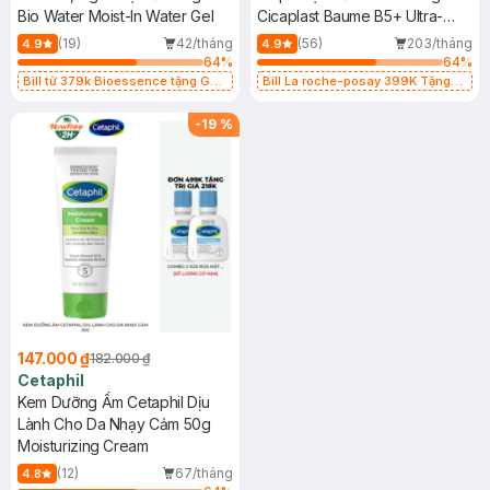
Bio Water Moist-In Water Gel
Dụng 15ml
Cicaplast Baume B5+ Ultra-
Repairing Soothing Balm
(19)
42/tháng
(56)
203/tháng
4.9
4.9
64
%
64
%
Bill từ 379k Bioessence tặng Gel
Bill La roche-posay 399K Tặng
Tẩy Tế Bào Chết 60g
Gel rửa mặt da dầu nhạy cảm 50ml
(SL có hạn)
-
19
%
147.000 ₫
182.000 ₫
Cetaphil
Kem Dưỡng Ẩm Cetaphil Dịu
Lành Cho Da Nhạy Cảm 50g
Moisturizing Cream
(12)
67/tháng
4.8