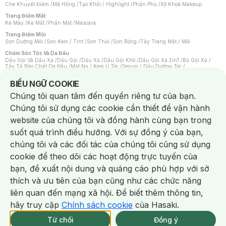
Che Khuyết Điểm
/
Má Hồng
/
Tạo Khối / Highlight
/
Phấn Phủ
/
Xịt Khoá Makeup
Trang Điểm Mắt
Kẻ Mày
/
Kẻ Mắt
/
Phấn Mắt
/
Mascara
Trang Điểm Môi
Son Dưỡng Môi
/
Son Kem / Tint
/
Son Thỏi
/
Son Bóng
/
Tẩy Trang Mắt / Môi
Chăm Sóc Tóc Và Da Đầu
Dầu Gội Và Dầu Xả
/
Dầu Gội
/
Dầu Xả
/
Dầu Gội Khô
/
Dầu Gội Xả 2in1
/
Bộ Gội Xả
/
Tẩy Tế Bào Chết Da Đầu
/
Mặt Nạ / Kem Ủ Tóc
/
Serum / Dầu Dưỡng Tóc
/
Xịt Dưỡng Tóc
/
Thuốc Nhuộm Tóc
/
Sản Phẩm Tạo Kiểu Tóc
/
Dụng Cụ Chăm Sóc Tóc
/
Máy Sấy Tóc
/
Lược
/
Bộ Chăm Sóc Tóc
/
Phụ Kiện Tóc
Notice about cookies usage
BIỂU NGỮ COOKIE
Chăm Sóc Cơ Thể
Chúng tôi quan tâm đến quyền riêng tư của bạn.
Kem Tẩy Lông
/
Dụng Cụ Tẩy Lông
Chúng tôi sử dụng các cookie cần thiết để vận hành
Nước Hoa
Nước Hoa Nữ
/
Nước Hoa Nam
/
Nước Hoa Cao Cấp
/
Xịt Thơm Toàn Thân
/
website của chúng tôi và đồng hành cùng bạn trong
Nước Hoa Vùng Kín
suốt quá trình điều hướng. Với sự đồng ý của bạn,
Chăm Sóc Cá Nhân
Chống Muỗi
/
Khẩu Trang
/
Máy Massage
/
Mặt Nạ Xông Hơi
/
Nước Rửa Tay
/
chúng tôi và các đối tác của chúng tôi cũng sử dụng
Sản Phẩm Chăm Sóc Khác
/
Bàn Chải Đánh Răng
/
Bàn Chải Điện
/
Hỗ Trợ Trắng Răng
/
Kem Đánh Răng
/
Máy Tăm Nước
/
Nước Súc Miệng
/
cookie để theo dõi các hoạt động trực tuyến của
Tăm / Chỉ Nha Khoa
/
Xịt Thơm Miệng
/
Dung Dịch Vệ Sinh
/
Dưỡng Vùng Kín
/
Khăn Ướt Vệ Sinh Vùng Kín
/
Băng Vệ Sinh
/
Tampon
/
Bọt Cạo Râu
/
Dao Cạo Râu
/
bạn, đề xuất nội dung và quảng cáo phù hợp với sở
Máy Cạo Râu
Chat i
thích và ưu tiên của bạn cũng như các chức năng
Vấn Đề Về Da
Da Dầu / Lỗ Chân Lông To
/
Da Khô / Mất Nước
/
Da Lão Hóa
/
Da Mụn
/
liên quan đến mạng xã hội. Để biết thêm thông tin,
Da Nhạy Cảm / Kích Ứng
/
Da Xỉn Màu
/
Thâm / Nám / Tàn Nhang
/
Quầng Thâm & Bọng Mắt
/
Sẹo
/
Viêm Da Cơ Địa
hãy truy cập
Chính sách cookie
của Hasaki.
Giao Nhanh Miễn Phí 2H.
Dụng Cụ / Phụ Kiện Chăm Sóc Da
tại 337 Chi Nhánh (Trễ tặng 100K)
Từ chối
Đồng ý
Bông Tẩy Trang
/
Khăn Lau Mặt Khô
/
Dụng Cụ / Máy Rửa Mặt
/
Máy Chăm Sóc Da
/