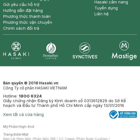
Hasaki cẩm nang
Gửi yêu cầu hỗ trợ
Tuyển dụng
Hướng dẫn đặt hàng
Liên hệ
Phương thức thanh toán
Phương thức vận chuyển
Chính sách đổi trả
Synctives
Clinic
Dermahair
Mastige
Bản quyền © 2016 Hasaki.vn
Công Ty cổ phần HASAKI VIETNAM
Hotline:
1800 6324
Giấy chứng nhận Đăng ký Kinh doanh số 0313612829 do Sở Kế
hoạch và Đầu tư Thành phố Hồ Chí Minh cấp ngày 13/01/2016
Xem tất cả cửa hàng
Mỹ Phẩm High-End
Trang Điểm Mặt
Kem Lót
/
Kem Nền
/
Phấn Nền
/
BB / CC Cream
/
Phấn Nước Cushion
/