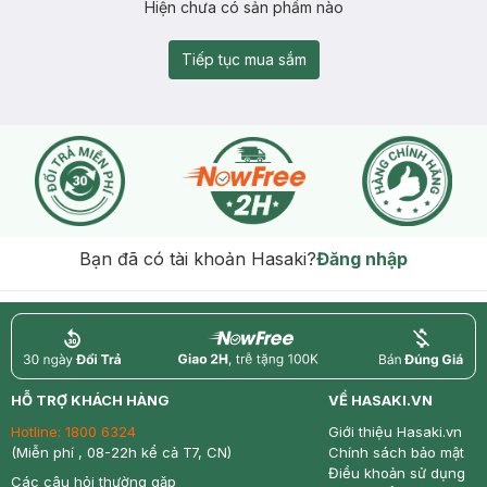
Hiện chưa có sản phẩm nào
Tiếp tục mua sắm
Bạn đã có tài khoản Hasaki?
Đăng nhập
return
nowfree
price
HỖ TRỢ KHÁCH HÀNG
VỀ HASAKI.VN
Hotline:
1800 6324
Giới thiệu Hasaki.vn
(Miễn phí , 08-22h kể cả T7, CN)
Chính sách bảo mật
Điều khoản sử dụng
Các câu hỏi thường gặp