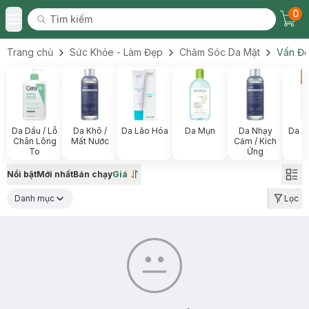
0
Tìm kiếm
Chec
Tìm kiếm
Toggle Menu
Trang chủ
Sức Khỏe - Làm Đẹp
Chăm Sóc Da Mặt
Vấn Đề
Da Dầu / Lỗ
Da Khô /
Da Lão Hóa
Da Mụn
Da Nhạy
Da X
Chân Lông
Mất Nước
Cảm / Kích
To
Ứng
Nổi bật
Mới nhất
Bán chạy
Giá
Danh mục
Lọc