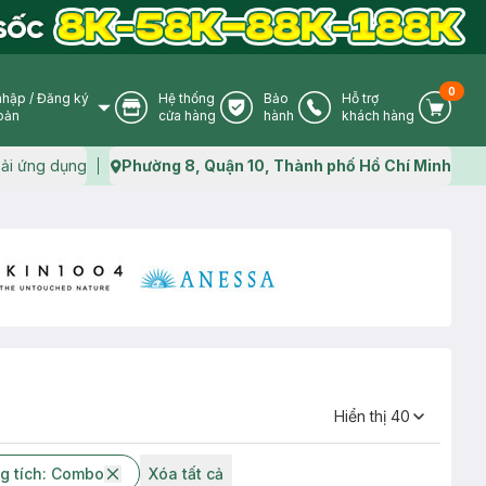
0
nhập
/
Đăng ký
Hệ thống
Bảo
Hỗ trợ
User Icon
Store Icon
Warranty Icon
Phone Icon
Cart I
oản
cửa hàng
hành
khách hàng
ải ứng dụng
Phường 8, Quận 10, Thành phố Hồ Chí Minh
Map icon
Hiển thị
40
g tích: Combo
Xóa tất cả