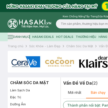
Kem Chống Nắng
Tẩy Trang
Sữa Rửa
Logo
DANH MỤC
HASAKI DEALS
HOT DEALS
THƯƠNG HIỆU
HÀNG 
Hamburger icon
Trang chủ
Sức Khỏe - Làm Đẹp
Chăm Sóc Da Mặt
Vấn Đ
CHĂM SÓC DA MẶT
Vấn Đề Về Da
(
2
)
Làm Sạch Da
Mới nhất
Bán chạy
Đặc Trị
Dưỡng Ẩm
Thành phần nổi bật: Pan