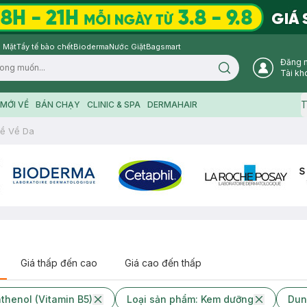
 Mặt
Tẩy tế bào chết
Bioderma
Nước Giặt
Bagsmart
Đăng 
Search icon
Tài kh
T
MỚI VỀ
BÁN CHẠY
CLINIC & SPA
DERMAHAIR
ề Về Da
Giá thấp đến cao
Giá cao đến thấp
thenol (Vitamin B5)
Loại sản phẩm: Kem dưỡng
Dun