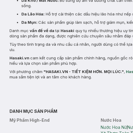
Da Khô / Mất Nước:
Bổ sung độ ẩm và dưỡng chất cần thiết 
sống.
Da Lão Hóa:
Hỗ trợ cải thiện các dấu hiệu lão hóa như nếp 
Da Mụn:
Các sản phẩm giúp làm sạch, hỗ trợ giảm mụn, kiểm
Danh mục
vấn đề về da
tại
Hasaki
quy tụ nhiều thương hiệu uy tí
dòng sản phẩm đa dạng, được nghiên cứu chuyên sâu nhằm đáp ứ
Tùy theo tình trạng da và nhu cầu cá nhân, người dùng có thể lự
ưu.
Hasaki.vn
cam kết cung cấp sản phẩm chính hãng, nguồn gốc rõ r
hiểu và lựa chọn sản phẩm phù hợp.
Với phương châm
"HASAKI.VN - TIẾT KIỆM HƠN. MỌI LÚC."
,
Has
mua sắm tiện lợi và an tâm cho khách hàng.
DANH MỤC SẢN PHẨM
Mỹ Phẩm High-End
Nước Hoa
Nước Hoa Nữ
Nư