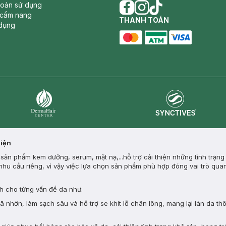
hoản sử dụng
 cẩm nang
facebook
THANH TOÁN
instagram
tiktok
dụng
master card
ATM card
visa card
Synctives
Dermahair
Diện
ản phẩm kem dưỡng, serum, mặt nạ,...hỗ trợ cải thiện những tình trạng
nhu cầu riêng, vì vậy việc lựa chọn sản phẩm phù hợp đóng vai trò quan
 cho từng vấn đề da như:
nhờn, làm sạch sâu và hỗ trợ se khít lỗ chân lông, mang lại làn da th