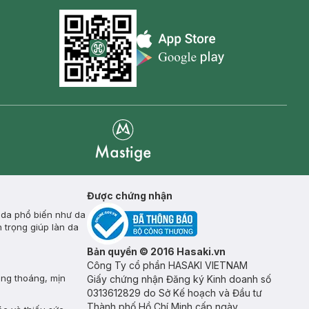
Appstore icon
Goolge Play icon
Mastige
Được chứng nhận
 da phổ biến như da
 trọng giúp làn da
Bản quyền © 2016 Hasaki.vn
Công Ty cổ phần HASAKI VIETNAM
ông thoáng, mịn
Giấy chứng nhận Đăng ký Kinh doanh số
0313612829 do Sở Kế hoạch và Đầu tư
Thành phố Hồ Chí Minh cấp ngày