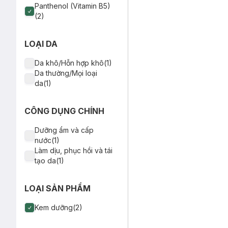
Panthenol (Vitamin B5)
(2)
LOẠI DA
Da khô/Hỗn hợp khô(1)
Da thường/Mọi loại
da(1)
CÔNG DỤNG CHÍNH
Dưỡng ẩm và cấp
nước(1)
Làm dịu, phục hồi và tái
tạo da(1)
LOẠI SẢN PHẨM
Kem dưỡng(2)