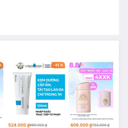
%
-
41
%
-
42
%
524.000 ₫
406.000 ₫
889.000 ₫
702.000 ₫