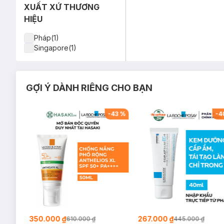
XUẤT XỨ THƯƠNG
HIỆU
Pháp(1)
Singapore(1)
GỢI Ý DÀNH RIÊNG CHO BẠN
-
29
%
-
43
%
-
4
350.000 ₫
267.000 ₫
610.000 ₫
445.000 ₫