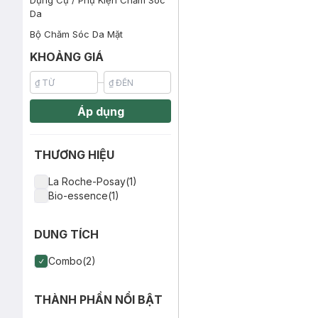
Dụng Cụ / Phụ Kiện Chăm Sóc
Da
Bộ Chăm Sóc Da Mặt
KHOẢNG GIÁ
Áp dụng
THƯƠNG HIỆU
La Roche-Posay(1)
Bio-essence(1)
DUNG TÍCH
Combo(2)
THÀNH PHẦN NỔI BẬT