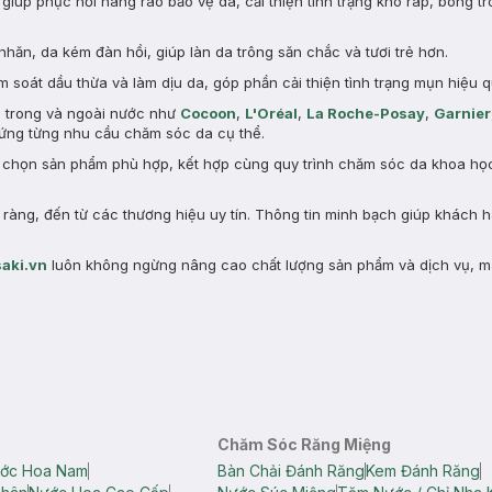
giúp phục hồi hàng rào bảo vệ da, cải thiện tình trạng khô ráp, bong tr
nhăn, da kém đàn hồi, giúp làn da trông săn chắc và tươi trẻ hơn.
 soát dầu thừa và làm dịu da, góp phần cải thiện tình trạng mụn hiệu q
n trong và ngoài nước như
Cocoon
,
L'Oréal
,
La Roche-Posay
,
Garnier
ng từng nhu cầu chăm sóc da cụ thể.
a chọn sản phẩm phù hợp, kết hợp cùng quy trình chăm sóc da khoa học 
àng, đến từ các thương hiệu uy tín. Thông tin minh bạch giúp khách 
aki.vn
luôn không ngừng nâng cao chất lượng sản phẩm và dịch vụ, m
Chăm Sóc Răng Miệng
ớc Hoa Nam
Bàn Chải Đánh Răng
Kem Đánh Răng