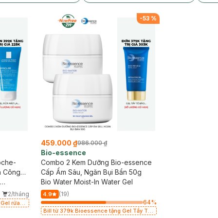
-
53
%
459.000 ₫
986.000 ₫
Bio-essence
oche-
Combo 2 Kem Dưỡng Bio-essence
a Công
Cấp Ẩm Sâu, Ngăn Bụi Bẩn 50g
Bio Water Moist-In Water Gel
2/tháng
(19)
4.9
64
%
 Gel rửa
ó hạn)
Bill từ 379k Bioessence tặng Gel Tẩy Tế