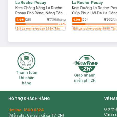
La Roche-Posay
La Roche-Posay
ịu
Kem Chống Nắng La Roche-
Kem Dưỡng La Roche-Po
Posay Phổ Rộng, Nâng Tông
Giúp Phục Hồi Da Đa Côn
Kiềm Dầu 50ml
Dụng 40ml
/tháng
(28)
736/tháng
(56)
932/t
4.9
4.9
13
%
24
%
g
Bill La roche-posay 399K Tặng
Bill La roche-posay 399K Tặn
(SL
Gel rửa mặt da dầu nhạy cảm
Gel rửa mặt da dầu nhạy cảm
50ml (SL có hạn)
50ml (SL có hạn)
Thanh toán khi nhận hàng
Giao nhanh miễ
Thanh toán
Giao nhanh
khi nhận
miễn phí 2H
hàng
HỖ TRỢ KHÁCH HÀNG
VỀ HA
Giới th
Hotline:
1800 6324
Chính 
(Miễn phí , 08-22h kể cả T7, CN)