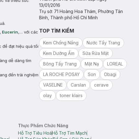
óc và thiếu sức
13/01/2016
Trụ sở: 71 Hoàng Hoa Thám, Phường Tân
Bình, Thành phố Hồ Chí Minh
uả.
TOP TÌM KIẾM
,
Eucerin
,… với các
Kem Chống Nắng
Nước Tẩy Trang
để đạt hiệu quả tối
Kem Dưỡng Ẩm
Sữa Rửa Mặt
hàng dễ dàng tìm
Bông Tẩy Trang
Mặt Nạ
LOREAL
LA ROCHE POSAY
Son
Obagi
ang đến trải nghiệm
VASELINE
Carslan
cerave
olay
toner klairs
Thực Phẩm Chức Năng
Hỗ Trợ Tiêu Hoá
Hỗ Trợ Tim Mạch