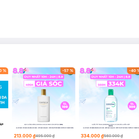
0
%
-
57
%
-
40
213.000 ₫
334.000 ₫
495.000 ₫
560.000 ₫