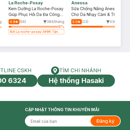
La Roche-Posay
Anessa
Kem Dưỡng La Roche-Posay
Sữa Chống Nắng Anessa
p
Giúp Phục Hồi Da Đa Công
Cho Da Nhạy Cảm & Trẻ Em
Dụng 100ml
60ml (Mới)
g
(56)
384/tháng
(23)
436/tháng
4.9
5.0
%
6
%
66
%
Bill La roche-posay 399K Tặng
Gel rửa mặt da dầu nhạy cảm
50ml (SL có hạn)
TLINE CSKH
TÌM CHI NHÁNH
HOTLINE CSKH
Tìm chi nhánh
00 6324
Hệ thống Hasaki
tín toàn cầu
CẬP NHẬT THÔNG TIN KHUYẾN MÃI
Đăng ký