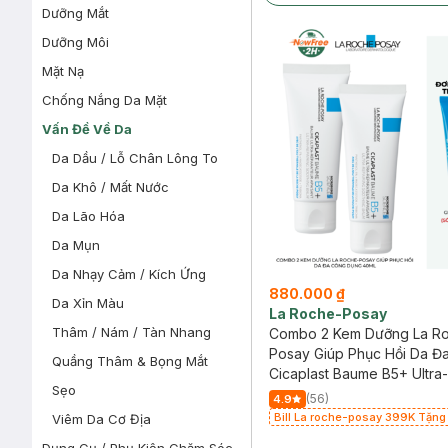
Dưỡng Mắt
Dưỡng Môi
Mặt Nạ
Chống Nắng Da Mặt
Vấn Đề Về Da
Da Dầu / Lỗ Chân Lông To
Da Khô / Mất Nước
Da Lão Hóa
Da Mụn
Da Nhạy Cảm / Kích Ứng
880.000 ₫
Da Xỉn Màu
La Roche-Posay
Thâm / Nám / Tàn Nhang
Combo 2 Kem Dưỡng La R
Posay Giúp Phục Hồi Da Đ
Quầng Thâm & Bọng Mắt
Dụng 40ml
Cicaplast Baume B5+ Ultra-
Sẹo
Repairing Soothing Balm
(56)
4.9
Bill La roche-posay 399K Tặng
Viêm Da Cơ Địa
mặt da dầu nhạy cảm 50ml (SL c