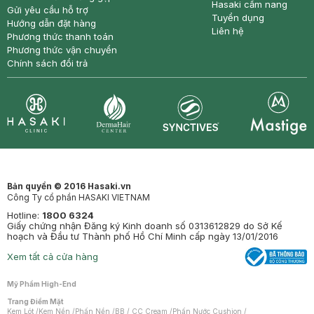
Hasaki cẩm nang
Gửi yêu cầu hỗ trợ
Tuyển dụng
Hướng dẫn đặt hàng
Liên hệ
Phương thức thanh toán
Phương thức vận chuyển
Chính sách đổi trả
Synctives
Clinic
Dermahair
Mastige
Bản quyền © 2016 Hasaki.vn
Công Ty cổ phần HASAKI VIETNAM
Hotline:
1800 6324
Giấy chứng nhận Đăng ký Kinh doanh số 0313612829 do Sở Kế
hoạch và Đầu tư Thành phố Hồ Chí Minh cấp ngày 13/01/2016
Xem tất cả cửa hàng
Mỹ Phẩm High-End
Trang Điểm Mặt
Kem Lót
/
Kem Nền
/
Phấn Nền
/
BB / CC Cream
/
Phấn Nước Cushion
/