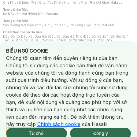
Che Khuyết Điểm
/
Má Hồng
/
Tạo Khối / Highlight
/
Phấn Phủ
/
Xịt Khoá Makeup
Trang Điểm Mắt
Kẻ Mày
/
Kẻ Mắt
/
Phấn Mắt
/
Mascara
Trang Điểm Môi
Son Dưỡng Môi
/
Son Kem / Tint
/
Son Thỏi
/
Son Bóng
/
Tẩy Trang Mắt / Môi
Chăm Sóc Tóc Và Da Đầu
Dầu Gội Và Dầu Xả
/
Dầu Gội
/
Dầu Xả
/
Dầu Gội Khô
/
Dầu Gội Xả 2in1
/
Bộ Gội Xả
/
Tẩy Tế Bào Chết Da Đầu
/
Mặt Nạ / Kem Ủ Tóc
/
Serum / Dầu Dưỡng Tóc
/
Xịt Dưỡng Tóc
/
Thuốc Nhuộm Tóc
/
Sản Phẩm Tạo Kiểu Tóc
/
Dụng Cụ Chăm Sóc Tóc
/
Máy Sấy Tóc
/
Lược
/
Bộ Chăm Sóc Tóc
/
Phụ Kiện Tóc
Notice about cookies usage
BIỂU NGỮ COOKIE
Chăm Sóc Cơ Thể
Chúng tôi quan tâm đến quyền riêng tư của bạn.
Kem Tẩy Lông
/
Dụng Cụ Tẩy Lông
Chúng tôi sử dụng các cookie cần thiết để vận hành
Nước Hoa
Nước Hoa Nữ
/
Nước Hoa Nam
/
Nước Hoa Cao Cấp
/
Xịt Thơm Toàn Thân
/
website của chúng tôi và đồng hành cùng bạn trong
Nước Hoa Vùng Kín
suốt quá trình điều hướng. Với sự đồng ý của bạn,
Chăm Sóc Cá Nhân
Chống Muỗi
/
Khẩu Trang
/
Máy Massage
/
Mặt Nạ Xông Hơi
/
Nước Rửa Tay
/
chúng tôi và các đối tác của chúng tôi cũng sử dụng
Sản Phẩm Chăm Sóc Khác
/
Bàn Chải Đánh Răng
/
Bàn Chải Điện
/
Hỗ Trợ Trắng Răng
/
Kem Đánh Răng
/
Máy Tăm Nước
/
Nước Súc Miệng
/
cookie để theo dõi các hoạt động trực tuyến của
Tăm / Chỉ Nha Khoa
/
Xịt Thơm Miệng
/
Dung Dịch Vệ Sinh
/
Dưỡng Vùng Kín
/
Khăn Ướt Vệ Sinh Vùng Kín
/
Băng Vệ Sinh
/
Tampon
/
Bọt Cạo Râu
/
Dao Cạo Râu
/
bạn, đề xuất nội dung và quảng cáo phù hợp với sở
Máy Cạo Râu
Chat i
thích và ưu tiên của bạn cũng như các chức năng
Vấn Đề Về Da
Da Dầu / Lỗ Chân Lông To
/
Da Khô / Mất Nước
/
Da Lão Hóa
/
Da Mụn
/
liên quan đến mạng xã hội. Để biết thêm thông tin,
Da Nhạy Cảm / Kích Ứng
/
Da Xỉn Màu
/
Thâm / Nám / Tàn Nhang
/
Quầng Thâm & Bọng Mắt
/
Sẹo
/
Viêm Da Cơ Địa
hãy truy cập
Chính sách cookie
của Hasaki.
Giao Nhanh Miễn Phí 2H.
Dụng Cụ / Phụ Kiện Chăm Sóc Da
tại 337 Chi Nhánh (Trễ tặng 100K)
Từ chối
Đồng ý
Bông Tẩy Trang
/
Khăn Lau Mặt Khô
/
Dụng Cụ / Máy Rửa Mặt
/
Máy Chăm Sóc Da
/