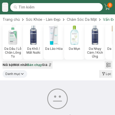
0
Tìm kiếm
Chec
Tìm kiếm
Toggle Menu
Trang chủ
Sức Khỏe - Làm Đẹp
Chăm Sóc Da Mặt
Vấn Đề
Da Dầu / Lỗ
Da Khô /
Da Lão Hóa
Da Mụn
Da Nhạy
Da X
Chân Lông
Mất Nước
Cảm / Kích
To
Ứng
Nổi bật
Mới nhất
Bán chạy
Giá
Danh mục
Lọc