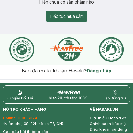
Hiện chưa có sản phẩm nào
Tiếp tục mua sắm
Bạn đã có tài khoản Hasaki?
Đăng nhập
return
nowfree
price
HỖ TRỢ KHÁCH HÀNG
VỀ HASAKI.VN
Hotline:
1800 6324
Giới thiệu Hasaki.vn
(Miễn phí , 08-22h kể cả T7, CN)
Chính sách bảo mật
Điều khoản sử dụng
Các câu hỏi thường gặp