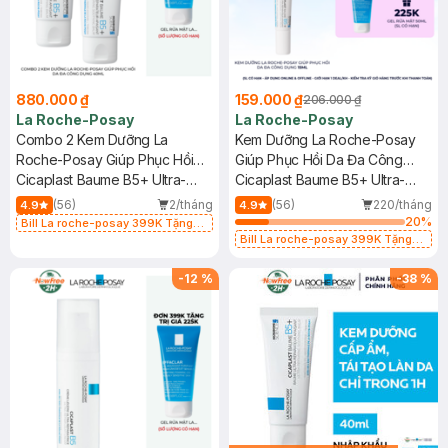
880.000 ₫
159.000 ₫
206.000 ₫
La Roche-Posay
La Roche-Posay
Combo 2 Kem Dưỡng La
Kem Dưỡng La Roche-Posay
Roche-Posay Giúp Phục Hồi
Giúp Phục Hồi Da Đa Công
Da Đa Công Dụng 40ml
Cicaplast Baume B5+ Ultra-
Dụng 15ml
Cicaplast Baume B5+ Ultra-
Repairing Soothing Balm
Repairing Soothing Balm
(56)
2/tháng
(56)
220/tháng
4.9
4.9
20
%
Bill La roche-posay 399K Tặng
Gel rửa mặt da dầu nhạy cảm 50ml
Bill La roche-posay 399K Tặng
(SL có hạn)
Gel rửa mặt da dầu nhạy cảm 50ml
(SL có hạn)
-
12
%
-
38
%