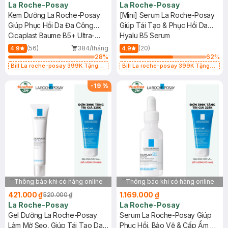
La Roche-Posay
La Roche-Posay
Kem Dưỡng La Roche-Posay
[Mini] Serum La Roche-Posay
Giúp Phục Hồi Da Đa Công
Giúp Tái Tạo & Phục Hồi Da
Dụng 100ml
Cicaplast Baume B5+ Ultra-
10ml
Hyalu B5 Serum
Repairing Soothing Balm
(56)
384/tháng
(20)
4.9
4.9
28
%
62
%
Bill La roche-posay 399K Tặng
Bill La roche-posay 399K Tặng
Gel rửa mặt da dầu nhạy cảm 50ml
Gel rửa mặt da dầu nhạy cảm 50ml
(SL có hạn)
(SL có hạn)
-
19
%
Thông báo khi có hàng online
Thông báo khi có hàng online
421.000 ₫
1.169.000 ₫
520.000 ₫
La Roche-Posay
La Roche-Posay
Gel Dưỡng La Roche-Posay
Serum La Roche-Posay Giúp
Làm Mờ Sẹo, Giúp Tái Tạo Da
Phục Hồi, Bảo Vệ & Cấp Ẩm Da