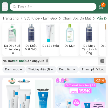
0
Tìm kiếm
Chec
Tìm kiếm
Toggle Menu
Trang chủ
Sức Khỏe - Làm Đẹp
Chăm Sóc Da Mặt
Vấn Đề
Da Dầu / Lỗ
Da Khô /
Da Lão Hóa
Da Mụn
Da Nhạy
Da X
Chân Lông
Mất Nước
Cảm / Kích
To
Ứng
Nổi bật
Mới nhất
Bán chạy
Giá
Danh mục
Thương Hiệu
(1)
Dung tích
Thành phần nổi bậ
Lọc
-
23
%