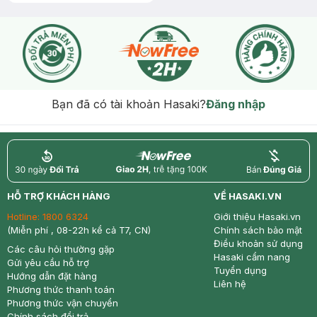
Gel rửa mặt da dầu nhạy cảm 50ml
(SL có hạn)
Bạn đã có tài khoản Hasaki?
Đăng nhập
return
nowfree
price
HỖ TRỢ KHÁCH HÀNG
VỀ HASAKI.VN
Hotline:
1800 6324
Giới thiệu Hasaki.vn
(Miễn phí , 08-22h kể cả T7, CN)
Chính sách bảo mật
Điều khoản sử dụng
Các câu hỏi thường gặp
Hasaki cẩm nang
Gửi yêu cầu hỗ trợ
Tuyển dụng
Hướng dẫn đặt hàng
Liên hệ
Phương thức thanh toán
Phương thức vận chuyển
Chính sách đổi trả