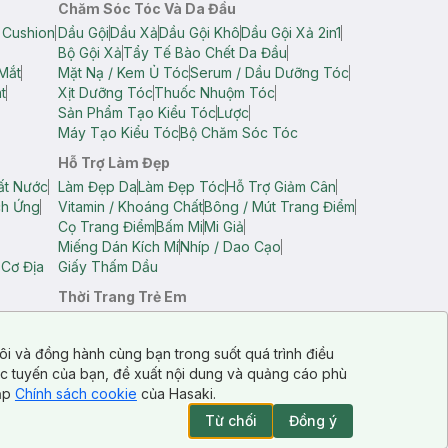
Chăm Sóc Tóc Và Da Đầu
 Cushion
Dầu Gội
Dầu Xả
Dầu Gội Khô
Dầu Gội Xả 2in1
Bộ Gội Xả
Tẩy Tế Bào Chết Da Đầu
Mắt
Mặt Nạ / Kem Ủ Tóc
Serum / Dầu Dưỡng Tóc
t
Xịt Dưỡng Tóc
Thuốc Nhuộm Tóc
Sản Phẩm Tạo Kiểu Tóc
Lược
Máy Tạo Kiểu Tóc
Bộ Chăm Sóc Tóc
Hỗ Trợ Làm Đẹp
ất Nước
Làm Đẹp Da
Làm Đẹp Tóc
Hỗ Trợ Giảm Cân
ch Ứng
Vitamin / Khoáng Chất
Bông / Mút Trang Điểm
Cọ Trang Điểm
Bấm Mi
Mi Giả
Miếng Dán Kích Mí
Nhíp / Dao Cạo
 Cơ Địa
Giấy Thấm Dầu
Thời Trang Trẻ Em
op Nam
Áo Dây Trẻ Em
Áo Thun Trẻ Em
Áo Sát Nách Trẻ Em
Quần Short Trẻ Em
ôi và đồng hành cùng bạn trong suốt quá trình điều
ực tuyến của bạn, đề xuất nội dung và quảng cáo phù
cập
Chính sách cookie
của Hasaki.
Từ chối
Đồng ý