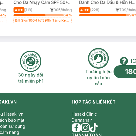
g
Cho Da Nhạy Cảm SPF 50+
Dành Cho Da Dầu & Hỗn Hợ
50ml
500ml
háng
(119)
905/tháng
(228)
709/thán
4.8
4.9
74
%
64
%
94
g
Bill Skin1004 từ 399k Tặng Kem
Chống Nắng Cho Da Nhạy Cảm
SPF 50+ 20ml (SL Có Hạn)
HO
18
n phí 2H
30 ngày đổi trả miễn phí
Thương hiệu uy 
Thương hiệu
30 ngày đổi
uy tín toàn
trả miễn phí
cầu
SAKI.VN
HỢP TÁC & LIÊN KẾT
iệu Hasaki.vn
Hasaki Clinic
sách bảo mật
Dermahair
hoản sử dụng
 cẩm nang
facebook
THANH TOÁN
instagram
tiktok