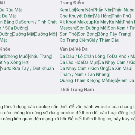
Mặt
Trang Điểm
ữa Rửa Mặt
Kem Lót
Kem Nền
Phấn Nền
Phấn Nước
t Da Mặt
Che Khuyết Điểm
Má Hồng
Phấn Phủ
ân Bằng Da
Serum / Tinh Chất
Xịt Khoá Makeup
Kẻ Mày
Kẻ Mắt
Phấn 
n / Sữa Dưỡng
Mascara
Son Dưỡng Môi
Son Kem / Tin
 Dưỡng
Dưỡng Mắt
Dưỡng Môi
Son Thỏi
Son Bóng
Bông Tẩy Trang
Mặt
Cọ Trang Điểm
Giấy Thấm Dầu
 Khỏe
Vấn Đề Về Da
ân
Chống Muỗi
Khẩu Trang
Da Dầu / Lỗ Chân Lông To
Da Khô / M
t Nạ Xông Hơi
Da Lão Hóa
Da Mụn
Da Nhạy Cảm / Kí
g
Nước Rửa Tay / Diệt Khuẩn
Da Nhạy Cảm / Kích Ứng
Da Xỉn Màu
Thâm / Nám / Tàn Nhang
Quầng Thâm & Bọng Mắt
Sẹo
Viêm Da
Thời Trang Nam
ữ
Áo Hai Dây Nữ
Áo Polo Nữ
Áo Polo Nam
Áo Thun Nam
Áo Tank T
Tank Top Nữ
Quần Dài Nữ
Quần Lót Nam
Quần Short Nam
g tôi sử dụng các cookie cần thiết để vận hành website của chúng t
n Short Nữ
tác của chúng tôi cũng sử dụng cookie để theo dõi các hoạt động tr
c năng liên quan đến mạng xã hội. Để biết thêm thông tin, hãy truy 
o Chéo
Túi Du Lịch
ẩm
Túi Đựng Phụ Kiện