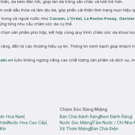
nhăn, da kém đàn hồi, giúp làn da trông săn chắc và tươi trẻ hơn.
 soát dầu thừa và làm dịu da, góp phần cải thiện tình trạng mụn hiệu q
n trong và ngoài nước như
Cocoon
,
L'Oréal
,
La Roche-Posay
,
Garnier
ng từng nhu cầu chăm sóc da cụ thể.
a chọn sản phẩm phù hợp, kết hợp cùng quy trình chăm sóc da khoa học 
àng, đến từ các thương hiệu uy tín. Thông tin minh bạch giúp khách 
aki.vn
luôn không ngừng nâng cao chất lượng sản phẩm và dịch vụ, m
Chăm Sóc Răng Miệng
ớc Hoa Nam
Bàn Chải Đánh Răng
Kem Đánh Răng
Thân
Nước Hoa Cao Cấp
Nước Súc Miệng
Tăm Nước / Chỉ Nha 
Kín
Xịt Thơm Miệng
Bàn Chải Điện