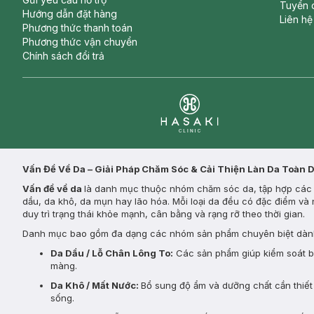
Tuyển 
Hướng dẫn đặt hàng
Liên hệ
Phương thức thanh toán
Phương thức vận chuyển
Chính sách đổi trả
Clinic
Vấn Đề Về Da – Giải Pháp Chăm Sóc & Cải Thiện Làn Da Toàn 
Vấn đề về da
là danh mục thuộc nhóm chăm sóc da, tập hợp các s
dầu, da khô, da mụn hay lão hóa. Mỗi loại da đều có đặc điểm và 
duy trì trạng thái khỏe mạnh, cân bằng và rạng rỡ theo thời gian.
Danh mục bao gồm đa dạng các nhóm sản phẩm chuyên biệt dành
Da Dầu / Lỗ Chân Lông To:
Các sản phẩm giúp kiểm soát bã 
màng.
Da Khô / Mất Nước:
Bổ sung độ ẩm và dưỡng chất cần thiết 
sống.