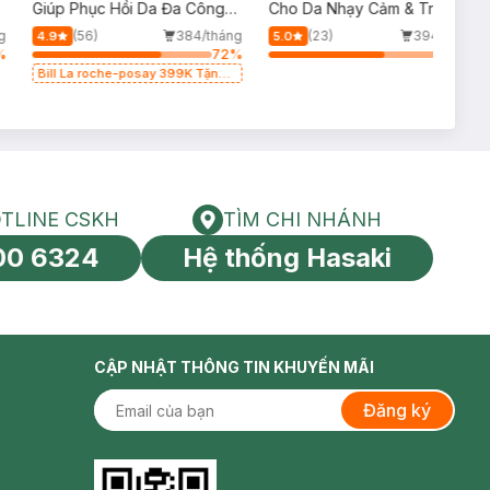
p
Giúp Phục Hồi Da Đa Công
Cho Da Nhạy Cảm & Trẻ Em
Dụng 100ml
60ml (Mới)
g
(56)
384/tháng
(23)
394/tháng
4.9
5.0
%
72
%
64
%
Bill La roche-posay 399K Tặng
Gel rửa mặt da dầu nhạy cảm
50ml (SL có hạn)
TLINE CSKH
TÌM CHI NHÁNH
HOTLINE CSKH
Tìm chi nhánh
00 6324
Hệ thống Hasaki
tín toàn cầu
CẬP NHẬT THÔNG TIN KHUYẾN MÃI
Đăng ký