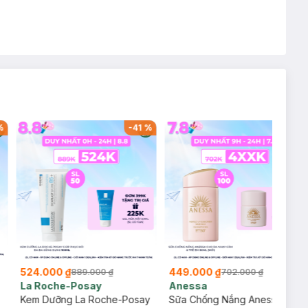
%
-
41
%
-
36
%
524.000 ₫
449.000 ₫
889.000 ₫
702.000 ₫
La Roche-Posay
Anessa
Kem Dưỡng La Roche-Posay
Sữa Chống Nắng Anessa