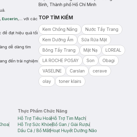
Bình, Thành phố Hồ Chí Minh
uả.
TOP TÌM KIẾM
,
Eucerin
,… với các
Kem Chống Nắng
Nước Tẩy Trang
để đạt hiệu quả tối
Kem Dưỡng Ẩm
Sữa Rửa Mặt
hàng dễ dàng tìm
Bông Tẩy Trang
Mặt Nạ
LOREAL
LA ROCHE POSAY
Son
Obagi
ang đến trải nghiệm
VASELINE
Carslan
cerave
olay
toner klairs
Thực Phẩm Chức Năng
Hỗ Trợ Tiêu Hoá
Hỗ Trợ Tim Mạch
Khoa
Hỗ Trợ Sức Khỏe
Bổ Gan / Giải Rượu
Dầu Cá / Bổ Mắt
Hoạt Huyết Dưỡng Não