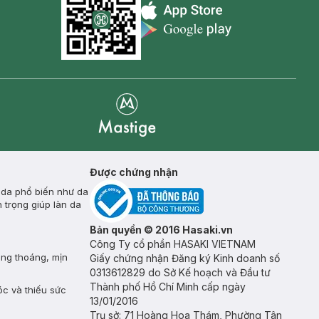
Appstore icon
Goolge Play icon
Mastige
Được chứng nhận
 da phổ biến như da
 trọng giúp làn da
Bản quyền © 2016 Hasaki.vn
Công Ty cổ phần HASAKI VIETNAM
ông thoáng, mịn
Giấy chứng nhận Đăng ký Kinh doanh số
0313612829 do Sở Kế hoạch và Đầu tư
Thành phố Hồ Chí Minh cấp ngày
óc và thiếu sức
13/01/2016
Trụ sở: 71 Hoàng Hoa Thám, Phường Tân