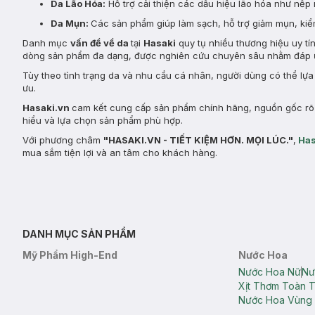
Da Lão Hóa:
Hỗ trợ cải thiện các dấu hiệu lão hóa như nếp 
Da Mụn:
Các sản phẩm giúp làm sạch, hỗ trợ giảm mụn, kiểm
Danh mục
vấn đề về da
tại
Hasaki
quy tụ nhiều thương hiệu uy tí
dòng sản phẩm đa dạng, được nghiên cứu chuyên sâu nhằm đáp ứ
Tùy theo tình trạng da và nhu cầu cá nhân, người dùng có thể lự
ưu.
Hasaki.vn
cam kết cung cấp sản phẩm chính hãng, nguồn gốc rõ r
hiểu và lựa chọn sản phẩm phù hợp.
Với phương châm
"HASAKI.VN - TIẾT KIỆM HƠN. MỌI LÚC."
,
Has
mua sắm tiện lợi và an tâm cho khách hàng.
DANH MỤC SẢN PHẨM
Mỹ Phẩm High-End
Nước Hoa
Nước Hoa Nữ
Nư
Xịt Thơm Toàn 
Nước Hoa Vùng 