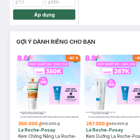
Áp dụng
GỢI Ý DÀNH RIÊNG CHO BẠN
-
26
%
-
43
%
-
4
350.000 ₫
267.000 ₫
610.000 ₫
445.000 ₫
La Roche-Posay
La Roche-Posay
ịu
Kem Chống Nắng La Roche-
Kem Dưỡng La Roche-Po