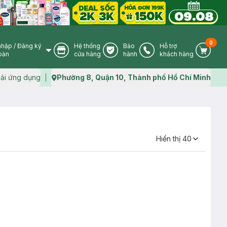
0
nhập
/
Đăng ký
Hệ thống
Bảo
Hỗ trợ
User Icon
Store Icon
Warranty Icon
Phone Icon
Cart I
oản
cửa hàng
hành
khách hàng
ải ứng dụng
Phường 8, Quận 10, Thành phố Hồ Chí Minh
Map icon
Hiển thị
40