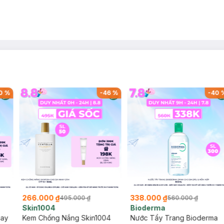
0
%
-
46
%
-
40
266.000 ₫
338.000 ₫
495.000 ₫
560.000 ₫
Skin1004
Bioderma
say
Kem Chống Nắng Skin1004
Nước Tẩy Trang Bioderma