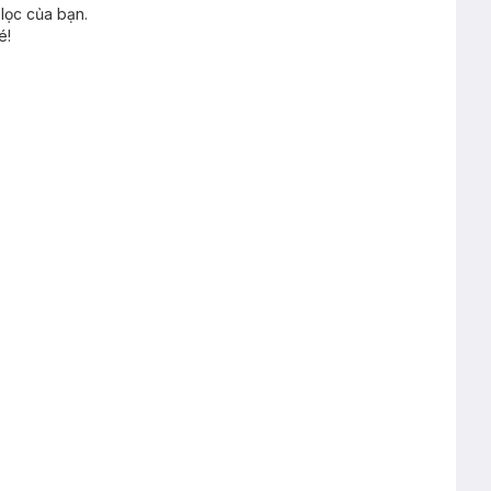
lọc của bạn.
é!