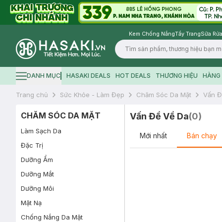
Kem Chống Nắng
Tẩy Trang
Sữa Rửa
Logo
DANH MỤC
HASAKI DEALS
HOT DEALS
THƯƠNG HIỆU
HÀNG 
Hamburger icon
Trang chủ
Sức Khỏe - Làm Đẹp
Chăm Sóc Da Mặt
Vấn Đ
CHĂM SÓC DA MẶT
Vấn Đề Về Da
(
0
)
Làm Sạch Da
Mới nhất
Bán chạy
Đặc Trị
Dưỡng Ẩm
Dưỡng Mắt
Dưỡng Môi
Mặt Nạ
Chống Nắng Da Mặt