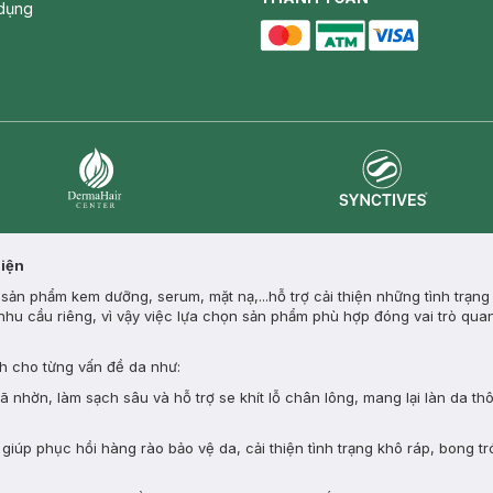
dụng
master card
ATM card
visa card
Synctives
Dermahair
Diện
ản phẩm kem dưỡng, serum, mặt nạ,...hỗ trợ cải thiện những tình trạng
nhu cầu riêng, vì vậy việc lựa chọn sản phẩm phù hợp đóng vai trò quan
 cho từng vấn đề da như:
nhờn, làm sạch sâu và hỗ trợ se khít lỗ chân lông, mang lại làn da th
giúp phục hồi hàng rào bảo vệ da, cải thiện tình trạng khô ráp, bong tr