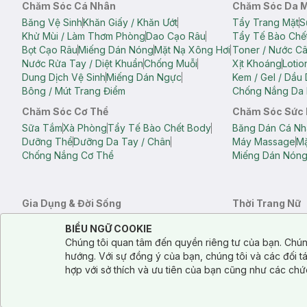
Chăm Sóc Cá Nhân
Chăm Sóc Da 
Băng Vệ Sinh
Khăn Giấy / Khăn Ướt
Tẩy Trang Mặt
S
Khử Mùi / Làm Thơm Phòng
Dao Cạo Râu
Tẩy Tế Bào Chế
Bọt Cạo Râu
Miếng Dán Nóng
Mặt Nạ Xông Hơi
Toner / Nước C
Nước Rửa Tay / Diệt Khuẩn
Chống Muỗi
Xịt Khoáng
Lotio
Dung Dịch Vệ Sinh
Miếng Dán Ngực
Kem / Gel / Dầu
Bông / Mút Trang Điểm
Chống Nắng Da 
Chăm Sóc Cơ Thể
Chăm Sóc Sức
Sữa Tắm
Xà Phòng
Tẩy Tế Bào Chết Body
Băng Dán Cá Nh
Dưỡng Thể
Dưỡng Da Tay / Chân
Máy Massage
Mặ
Chống Nắng Cơ Thể
Miếng Dán Nón
Gia Dụng & Đời Sống
Thời Trang Nữ
Khăn Tắm
Bông Tắm / Phụ Kiện Tắm
Áo Crop Top N
Notice about cookies usage
Cookie Consent
BIỂU NGỮ COOKIE
Phụ Kiện Điện Thoại
Quạt Cầm Tay / Quạt Mini
Áo Thun Nữ
Áo 
Chúng tôi quan tâm đến quyền riêng tư của bạn. Chún
Khử Mùi / Làm Thơm Phòng
Nước Giặt
Nước Xả
Quần Lót Nữ
Quầ
hướng. Với sự đồng ý của bạn, chúng tôi và các đối 
Balo
Túi Xách
hợp với sở thích và ưu tiên của bạn cũng như các chứ
Balo Laptop
Balo Du Lịch
Túi Tote
Túi Đe
Túi Đựng Mỹ Ph