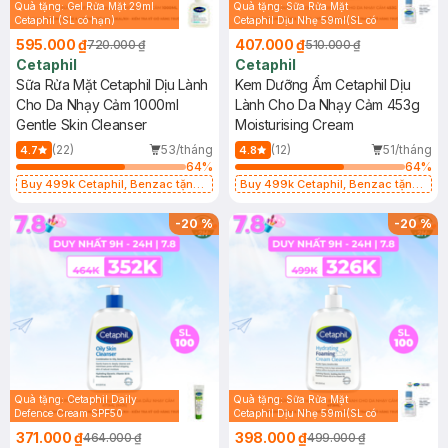
Quà tặng: Gel Rửa Mặt 29ml
Quà tặng: Sữa Rửa Mặt
Cetaphil (SL có hạn)
Cetaphil Dịu Nhẹ 59ml(SL có
hạn)
595.000 ₫
407.000 ₫
720.000 ₫
510.000 ₫
Cetaphil
Cetaphil
Sữa Rửa Mặt Cetaphil Dịu Lành
Kem Dưỡng Ẩm Cetaphil Dịu
Cho Da Nhạy Cảm 1000ml
Lành Cho Da Nhạy Cảm 453g
Gentle Skin Cleanser
Moisturising Cream
(22)
53/tháng
(12)
51/tháng
4.7
4.8
64
%
64
%
Buy 499k Cetaphil, Benzac tặng
Buy 499k Cetaphil, Benzac tặng
Combo 2 Sữa Rửa Mặt 59ml(SL có
Combo 2 Sữa Rửa Mặt 59ml(SL có
hạn)
hạn)
-
20
%
-
20
%
Quà tặng: Cetaphil Daily
Quà tặng: Sữa Rửa Mặt
Defence Cream SPF50
Cetaphil Dịu Nhẹ 59ml(SL có
10g(SL có hạn)
hạn)
371.000 ₫
398.000 ₫
464.000 ₫
499.000 ₫