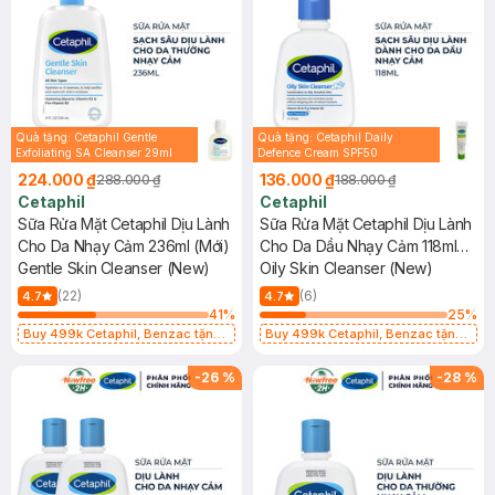
Quà tặng: Cetaphil Gentle
Quà tặng: Cetaphil Daily
Exfoliating SA Cleanser 29ml
Defence Cream SPF50
10g(SL có hạn)
224.000 ₫
136.000 ₫
288.000 ₫
188.000 ₫
Cetaphil
Cetaphil
Sữa Rửa Mặt Cetaphil Dịu Lành
Sữa Rửa Mặt Cetaphil Dịu Lành
Cho Da Nhạy Cảm 236ml (Mới)
Cho Da Dầu Nhạy Cảm 118ml
Gentle Skin Cleanser (New)
(Mới)
Oily Skin Cleanser (New)
(22)
(6)
4.7
4.7
41
%
25
%
Buy 499k Cetaphil, Benzac tặng
Buy 499k Cetaphil, Benzac tặng
Combo 2 Sữa Rửa Mặt 59ml(SL có
Combo 2 Sữa Rửa Mặt 59ml(SL có
hạn)
hạn)
-
26
%
-
28
%