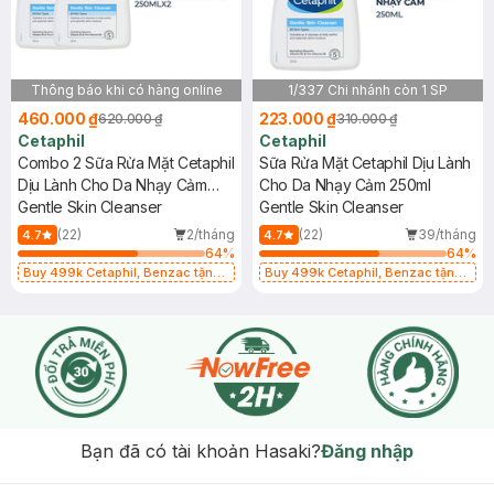
Thông báo khi có hàng online
1/337 Chi nhánh còn 1 SP
460.000 ₫
223.000 ₫
620.000 ₫
310.000 ₫
Cetaphil
Cetaphil
Combo 2 Sữa Rửa Mặt Cetaphil
Sữa Rửa Mặt Cetaphil Dịu Lành
Dịu Lành Cho Da Nhạy Cảm
Cho Da Nhạy Cảm 250ml
250ml
Gentle Skin Cleanser
Gentle Skin Cleanser
(22)
2/tháng
(22)
39/tháng
4.7
4.7
64
%
64
%
Buy 499k Cetaphil, Benzac tặng
Buy 499k Cetaphil, Benzac tặng
Combo 2 Sữa Rửa Mặt 59ml(SL có
Combo 2 Sữa Rửa Mặt 59ml(SL có
hạn)
hạn)
Bạn đã có tài khoản Hasaki?
Đăng nhập