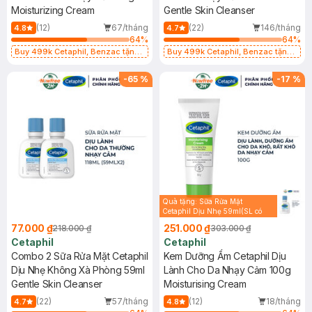
Moisturizing Cream
Gentle Skin Cleanser
(12)
67/tháng
(22)
146/tháng
4.8
4.7
64
%
64
%
Buy 499k Cetaphil, Benzac tặng
Buy 499k Cetaphil, Benzac tặng
Combo 2 Sữa Rửa Mặt 59ml(SL có
Combo 2 Sữa Rửa Mặt 59ml(SL có
hạn)
hạn)
-
65
%
-
17
%
Quà tặng: Sữa Rửa Mặt
Cetaphil Dịu Nhẹ 59ml(SL có
hạn)
77.000 ₫
251.000 ₫
218.000 ₫
303.000 ₫
Cetaphil
Cetaphil
Combo 2 Sữa Rửa Mặt Cetaphil
Kem Dưỡng Ẩm Cetaphil Dịu
Dịu Nhẹ Không Xà Phòng 59ml
Lành Cho Da Nhạy Cảm 100g
Gentle Skin Cleanser
Moisturising Cream
(22)
57/tháng
(12)
18/tháng
4.7
4.8