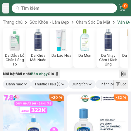
0
Tìm kiếm
Chec
Tìm kiếm
Toggle Menu
Trang chủ
Sức Khỏe - Làm Đẹp
Chăm Sóc Da Mặt
Vấn Đề
Da Dầu / Lỗ
Da Khô /
Da Lão Hóa
Da Mụn
Da Nhạy
Da X
Chân Lông
Mất Nước
Cảm / Kích
To
Ứng
Nổi bật
Mới nhất
Bán chạy
Giá
Danh mục
Thương Hiệu
(1)
Dung tích
Thành phần nổi bậ
Lọc
-
20
%
-
32
%