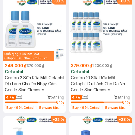
-
33
%
-
68
%
Quà tặng: Sữa Rửa Mặt
Cetaphil Dịu Nhẹ 59ml(SL có
hạn)
249.000 ₫
379.000 ₫
370.000 ₫
1.200.000 ₫
Cetaphil
Cetaphil
Combo 2 Sữa Rửa Mặt Cetaphil
Combo 10 Sữa Rửa Mặt
Dịu Lành Cho Da Nhạy Cảm
Cetaphil Dịu Lành Cho Da Nhạy
125ml
Gentle Skin Cleanser
Cảm 59ml
Gentle Skin Cleanser
(22)
5/tháng
(22)
1/tháng
4.7
4.7
64
%
64
%
Buy 499k Cetaphil, Benzac tặng
Buy 499k Cetaphil, Benzac tặng
Combo 2 Sữa Rửa Mặt 59ml(SL có
Combo 2 Sữa Rửa Mặt 59ml(SL có
hạn)
hạn)
-
22
%
-
28
%