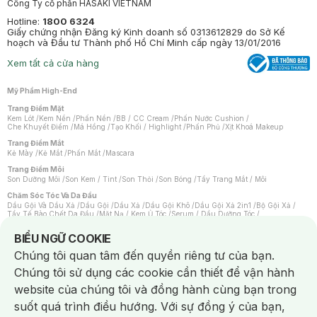
Công Ty cổ phần HASAKI VIETNAM
Hotline:
1800 6324
Giấy chứng nhận Đăng ký Kinh doanh số 0313612829 do Sở Kế
hoạch và Đầu tư Thành phố Hồ Chí Minh cấp ngày 13/01/2016
Xem tất cả cửa hàng
Mỹ Phẩm High-End
Trang Điểm Mặt
Kem Lót
/
Kem Nền
/
Phấn Nền
/
BB / CC Cream
/
Phấn Nước Cushion
/
Che Khuyết Điểm
/
Má Hồng
/
Tạo Khối / Highlight
/
Phấn Phủ
/
Xịt Khoá Makeup
Trang Điểm Mắt
Kẻ Mày
/
Kẻ Mắt
/
Phấn Mắt
/
Mascara
Trang Điểm Môi
Son Dưỡng Môi
/
Son Kem / Tint
/
Son Thỏi
/
Son Bóng
/
Tẩy Trang Mắt / Môi
Chăm Sóc Tóc Và Da Đầu
Dầu Gội Và Dầu Xả
/
Dầu Gội
/
Dầu Xả
/
Dầu Gội Khô
/
Dầu Gội Xả 2in1
/
Bộ Gội Xả
/
Tẩy Tế Bào Chết Da Đầu
/
Mặt Nạ / Kem Ủ Tóc
/
Serum / Dầu Dưỡng Tóc
/
Xịt Dưỡng Tóc
/
Thuốc Nhuộm Tóc
/
Sản Phẩm Tạo Kiểu Tóc
/
Dụng Cụ Chăm Sóc Tóc
/
Máy Sấy Tóc
/
Lược
/
Bộ Chăm Sóc Tóc
/
Phụ Kiện Tóc
Notice about cookies usage
BIỂU NGỮ COOKIE
Chăm Sóc Cơ Thể
Chúng tôi quan tâm đến quyền riêng tư của bạn.
Kem Tẩy Lông
/
Dụng Cụ Tẩy Lông
Chúng tôi sử dụng các cookie cần thiết để vận hành
Nước Hoa
Nước Hoa Nữ
/
Nước Hoa Nam
/
Nước Hoa Cao Cấp
/
Xịt Thơm Toàn Thân
/
website của chúng tôi và đồng hành cùng bạn trong
Nước Hoa Vùng Kín
suốt quá trình điều hướng. Với sự đồng ý của bạn,
Chăm Sóc Cá Nhân