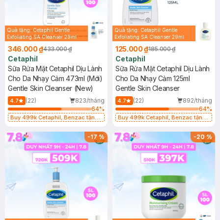
Quà tặng: Cetaphil Gentle
Quà tặng: Cetaphil Gentle
Exfoliating SA Cleanser 29ml
Exfoliating SA Cleanser 29ml
346.000 ₫
125.000 ₫
433.000 ₫
185.000 ₫
Cetaphil
Cetaphil
Sữa Rửa Mặt Cetaphil Dịu Lành
Sữa Rửa Mặt Cetaphil Dịu Lành
Cho Da Nhạy Cảm 473ml (Mới)
Cho Da Nhạy Cảm 125ml
Gentle Skin Cleanser (New)
Gentle Skin Cleanser
(22)
823/tháng
(22)
892/tháng
4.7
4.7
64
%
64
%
Buy 499k Cetaphil, Benzac tặng
Buy 499k Cetaphil, Benzac tặng
Combo 2 Sữa Rửa Mặt 59ml(SL có
Combo 2 Sữa Rửa Mặt 59ml(SL có
hạn)
hạn)
-
17
%
-
20
%