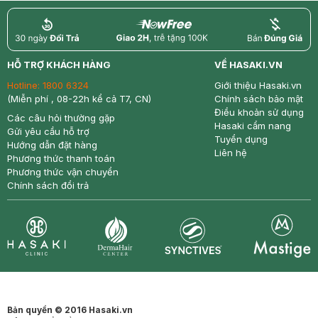
return
nowfree
price
HỖ TRỢ KHÁCH HÀNG
VỀ HASAKI.VN
Hotline:
1800 6324
Giới thiệu Hasaki.vn
(Miễn phí , 08-22h kể cả T7, CN)
Chính sách bảo mật
Điều khoản sử dụng
Các câu hỏi thường gặp
Hasaki cẩm nang
Gửi yêu cầu hỗ trợ
Tuyển dụng
Hướng dẫn đặt hàng
Liên hệ
Phương thức thanh toán
Phương thức vận chuyển
Chính sách đổi trả
Synctives
Clinic
Dermahair
Mastige
Bản quyền © 2016 Hasaki.vn