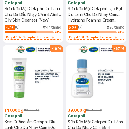
Cetaphil
Cetaphil
Sữa Rửa Mặt Cetaphil Dịu Lành
Sữa Rửa Mặt Cetaphil Tạo Bọt
Cho Da Dầu Nhạy Cảm 473ml
Dịu Lành Cho Da Nhạy Cảm
(Mới)
Oily Skin Cleanser (New)
473ml
Hydrating Foaming Cream
Cleanser
(6)
44/tháng
(7)
26/tháng
4.7
5.0
64
%
64
%
Buy 499k Cetaphil, Benzac tặng
Buy 499k Cetaphil, Benzac tặng
Combo 2 Sữa Rửa Mặt 59ml(SL có
Combo 2 Sữa Rửa Mặt 59ml(SL có
hạn)
hạn)
-
19
%
-
67
%
147.000 ₫
39.000 ₫
182.000 ₫
120.000 ₫
Cetaphil
Cetaphil
Kem Dưỡng Ẩm Cetaphil Dịu
Sữa Rửa Mặt Cetaphil Dịu Lành
Lành Cho Da Nhạy Cảm 50g
Cho Da Nhạy Cảm 59ml