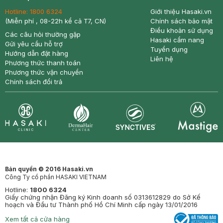
Hotline:
1800 6324
Giới thiệu Hasaki.vn
(Miễn phí , 08-22h kể cả T7, CN)
Chính sách bảo mật
Điều khoản sử dụng
Các câu hỏi thường gặp
Hasaki cẩm nang
Gửi yêu cầu hỗ trợ
Tuyển dụng
Hướng dẫn đặt hàng
Liên hệ
Phương thức thanh toán
Phương thức vận chuyển
Chính sách đổi trả
Synctives
Clinic
Dermahair
Mastige
Bản quyền © 2016 Hasaki.vn
Công Ty cổ phần HASAKI VIETNAM
Hotline:
1800 6324
Giấy chứng nhận Đăng ký Kinh doanh số 0313612829 do Sở Kế
hoạch và Đầu tư Thành phố Hồ Chí Minh cấp ngày 13/01/2016
Xem tất cả cửa hàng