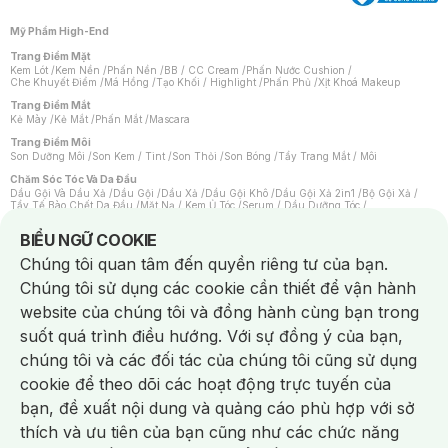
Mỹ Phẩm High-End
Trang Điểm Mặt
Kem Lót
/
Kem Nền
/
Phấn Nền
/
BB / CC Cream
/
Phấn Nước Cushion
/
Che Khuyết Điểm
/
Má Hồng
/
Tạo Khối / Highlight
/
Phấn Phủ
/
Xịt Khoá Makeup
Trang Điểm Mắt
Kẻ Mày
/
Kẻ Mắt
/
Phấn Mắt
/
Mascara
Trang Điểm Môi
Son Dưỡng Môi
/
Son Kem / Tint
/
Son Thỏi
/
Son Bóng
/
Tẩy Trang Mắt / Môi
Chăm Sóc Tóc Và Da Đầu
Dầu Gội Và Dầu Xả
/
Dầu Gội
/
Dầu Xả
/
Dầu Gội Khô
/
Dầu Gội Xả 2in1
/
Bộ Gội Xả
/
Tẩy Tế Bào Chết Da Đầu
/
Mặt Nạ / Kem Ủ Tóc
/
Serum / Dầu Dưỡng Tóc
/
Xịt Dưỡng Tóc
/
Thuốc Nhuộm Tóc
/
Sản Phẩm Tạo Kiểu Tóc
/
Dụng Cụ Chăm Sóc Tóc
/
Máy Sấy Tóc
/
Lược
/
Bộ Chăm Sóc Tóc
/
Phụ Kiện Tóc
Notice about cookies usage
BIỂU NGỮ COOKIE
Chăm Sóc Cơ Thể
Chúng tôi quan tâm đến quyền riêng tư của bạn.
Kem Tẩy Lông
/
Dụng Cụ Tẩy Lông
Chúng tôi sử dụng các cookie cần thiết để vận hành
Nước Hoa
Nước Hoa Nữ
/
Nước Hoa Nam
/
Nước Hoa Cao Cấp
/
Xịt Thơm Toàn Thân
/
website của chúng tôi và đồng hành cùng bạn trong
Nước Hoa Vùng Kín
suốt quá trình điều hướng. Với sự đồng ý của bạn,
Chăm Sóc Cá Nhân
Chống Muỗi
/
Khẩu Trang
/
Máy Massage
/
Mặt Nạ Xông Hơi
/
Nước Rửa Tay
/
chúng tôi và các đối tác của chúng tôi cũng sử dụng
Sản Phẩm Chăm Sóc Khác
/
Bàn Chải Đánh Răng
/
Bàn Chải Điện
/
Hỗ Trợ Trắng Răng
/
Kem Đánh Răng
/
Máy Tăm Nước
/
Nước Súc Miệng
/
cookie để theo dõi các hoạt động trực tuyến của
Tăm / Chỉ Nha Khoa
/
Xịt Thơm Miệng
/
Dung Dịch Vệ Sinh
/
Dưỡng Vùng Kín
/
Khăn Ướt Vệ Sinh Vùng Kín
/
Băng Vệ Sinh
/
Tampon
/
Bọt Cạo Râu
/
Dao Cạo Râu
/
bạn, đề xuất nội dung và quảng cáo phù hợp với sở
Máy Cạo Râu
Chat i
thích và ưu tiên của bạn cũng như các chức năng
Vấn Đề Về Da