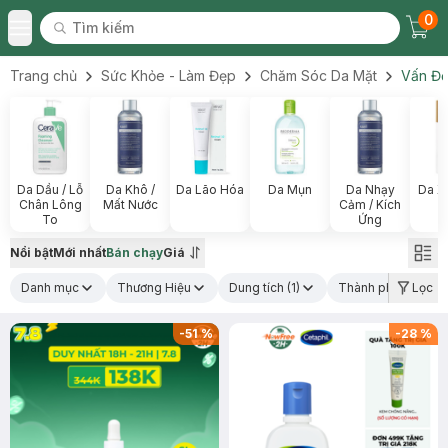
0
Tìm kiếm
Chec
Tìm kiếm
Toggle Menu
Trang chủ
Sức Khỏe - Làm Đẹp
Chăm Sóc Da Mặt
Vấn Đề
Da Dầu / Lỗ
Da Khô /
Da Lão Hóa
Da Mụn
Da Nhạy
Da X
Chân Lông
Mất Nước
Cảm / Kích
To
Ứng
Nổi bật
Mới nhất
Bán chạy
Giá
Danh mục
Thương Hiệu
Dung tích
(1)
Thành phần nổi bậ
Lọc
-
51
%
-
28
%