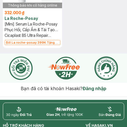
Thông báo khi có hàng online
332.000 ₫
La Roche-Posay
[Mini] Serum La Roche-Posay
Phục Hồi, Cấp Ẩm & Tái Tạo
Da 10ml
Cicaplast B5 Ultra Repair
Serum
Bill La roche-posay 399K Tặng
Gel rửa mặt da dầu nhạy cảm 50ml
(SL có hạn)
Bạn đã có tài khoản Hasaki?
Đăng nhập
return
nowfree
price
HỖ TRỢ KHÁCH HÀNG
VỀ HASAKI.VN