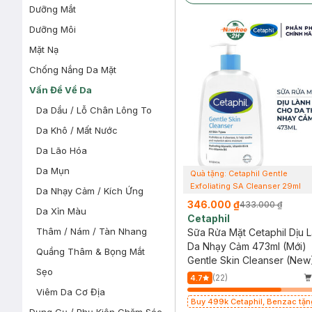
Dưỡng Mắt
Dưỡng Môi
Mặt Nạ
Chống Nắng Da Mặt
Vấn Đề Về Da
Da Dầu / Lỗ Chân Lông To
Da Khô / Mất Nước
Da Lão Hóa
Da Mụn
Quà tặng: Cetaphil Gentle
Exfoliating SA Cleanser 29ml
Da Nhạy Cảm / Kích Ứng
346.000 ₫
433.000 ₫
Da Xỉn Màu
Cetaphil
Thâm / Nám / Tàn Nhang
Sữa Rửa Mặt Cetaphil Dịu 
Da Nhạy Cảm 473ml (Mới)
Quầng Thâm & Bọng Mắt
Gentle Skin Cleanser (New
Sẹo
(22)
4.7
Viêm Da Cơ Địa
Buy 499k Cetaphil, Benzac tặng Combo