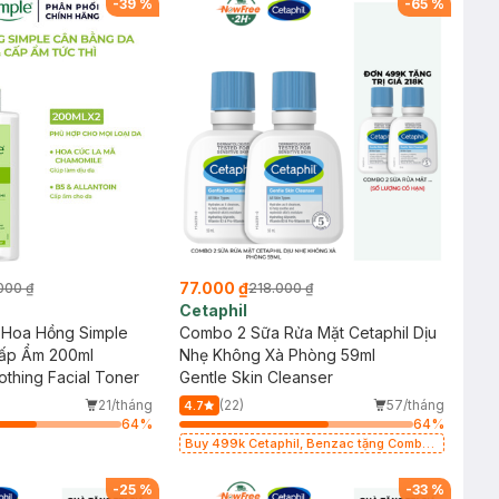
-
39
%
-
65
%
77.000 ₫
000 ₫
218.000 ₫
Cetaphil
Hoa Hồng Simple
Combo 2 Sữa Rửa Mặt Cetaphil Dịu
Cấp Ẩm 200ml
Nhẹ Không Xà Phòng 59ml
othing Facial Toner
Gentle Skin Cleanser
21/tháng
(22)
57/tháng
4.7
64
%
64
%
Buy 499k Cetaphil, Benzac tặng Combo
2 Sữa Rửa Mặt 59ml(SL có hạn)
-
25
%
-
33
%