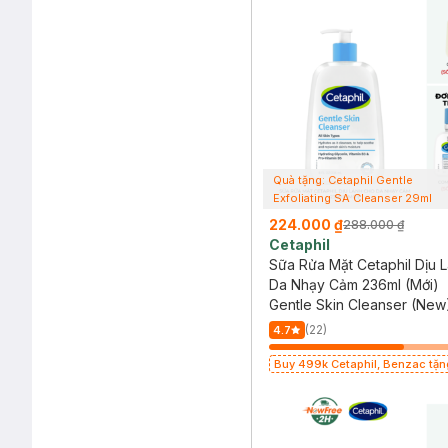
Quà tặng: Cetaphil Gentle
Exfoliating SA Cleanser 29ml
224.000 ₫
288.000 ₫
Cetaphil
Sữa Rửa Mặt Cetaphil Dịu 
Da Nhạy Cảm 236ml (Mới)
Gentle Skin Cleanser (New
(22)
4.7
Buy 499k Cetaphil, Benzac tặng Combo
2 Sữa Rửa Mặt 59ml(SL có hạn)