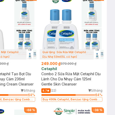
 Mặt Cetaphil
Quà tặng: Sữa Rửa Mặt Cetaphil
có hạn)
Dịu Nhẹ 59ml(SL có hạn)
249.000 ₫
000 ₫
370.000 ₫
Cetaphil
taphil Tạo Bọt Dịu
Combo 2 Sữa Rửa Mặt Cetaphil Dịu
hạy Cảm 236ml
Lành Cho Da Nhạy Cảm 125ml
ing Cream Cleanser
Gentle Skin Cleanser
9/tháng
(22)
5/tháng
4.7
64
%
64
%
zac tặng Combo
Buy 499k Cetaphil, Benzac tặng Combo
ml(SL có hạn)
2 Sữa Rửa Mặt 59ml(SL có hạn)
-
68
%
-
38
%