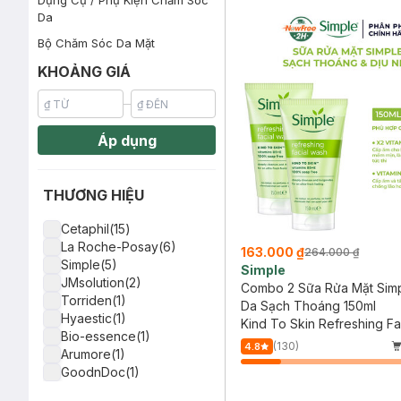
Dụng Cụ / Phụ Kiện Chăm Sóc
2 Sữa Rửa Mặt 59ml(SL có hạn)
Da
Bộ Chăm Sóc Da Mặt
KHOẢNG GIÁ
Áp dụng
THƯƠNG HIỆU
Cetaphil(15)
La Roche-Posay(6)
163.000 ₫
264.000 ₫
Simple(5)
Simple
JMsolution(2)
Combo 2 Sữa Rửa Mặt Simp
Torriden(1)
Da Sạch Thoáng 150ml
Hyaestic(1)
Kind To Skin Refreshing Fa
Bio-essence(1)
Wash Gel
(130)
4.8
Arumore(1)
GoodnDoc(1)