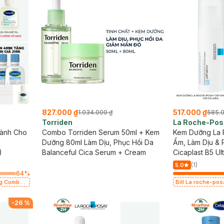
827.000 ₫
517.000 ₫
1.034.000 ₫
585.0
Torriden
La Roche-Pos
Lành Cho
Combo Torriden Serum 50ml + Kem
Kem Dưỡng La
Dưỡng 80ml Làm Dịu, Phục Hồi Da
Ẩm, Làm Dịu & 
)
Balanceful Cica Serum + Cream
Cicaplast B5 Ul
Cream
(1)
5.0
64
%
Bill La roche-po
mặt da dầu nhạy 
-
26
%