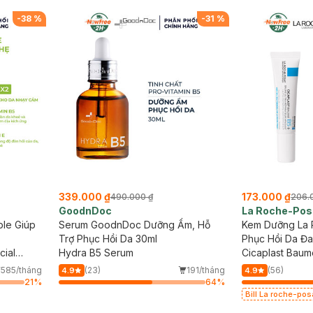
mặt da dầu nhạy cảm 50ml (SL có hạn)
mặt da dầu nhạy 
-
38
%
-
31
%
339.000 ₫
173.000 ₫
490.000 ₫
206.
GoodnDoc
La Roche-Pos
le Giúp
Serum GoodnDoc Dưỡng Ẩm, Hỗ
Kem Dưỡng La 
Trợ Phục Hồi Da 30ml
Phục Hồi Da Đ
cial
Hydra B5 Serum
Cicaplast Baum
Repairing Soot
585/tháng
(23)
191/tháng
(56)
4.9
4.9
21
%
64
%
Bill La roche-po
mặt da dầu nhạy 