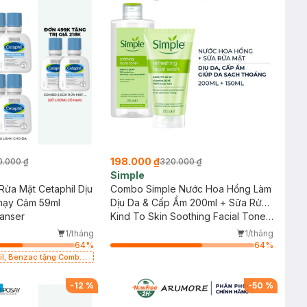
198.000 ₫
0.000 ₫
320.000 ₫
Simple
ửa Mặt Cetaphil Dịu
Combo Simple Nước Hoa Hồng Làm
hạy Cảm 59ml
Dịu Da & Cấp Ẩm 200ml + Sữa Rửa
eanser
Mặt Giúp Da Sạch Thoáng 150ml
Kind To Skin Soothing Facial Toner
+ Kind To Skin Refreshing Facial
1/tháng
1/tháng
Wash Gel
64
%
64
%
zac tặng Combo
ml(SL có hạn)
-
12
%
-
50
%