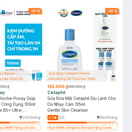
-
31
%
-
32
%
 La Roche-
Quà tặng: Cetaphil Gentle
y cảm 50ml (SL
Exfoliating SA Cleanser 29ml
125.000 ₫
000 ₫
185.000 ₫
ay
Cetaphil
Roche-Posay Giúp
Sữa Rửa Mặt Cetaphil Dịu Lành Cho
a Công Dụng 100ml
Da Nhạy Cảm 125ml
e B5+ Ultra-
Gentle Skin Cleanser
hing Balm
330/tháng
(22)
892/tháng
4.7
64
%
64
%
say 399K Tặng Gel rửa
Buy 499k Cetaphil, Benzac tặng Combo