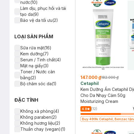
nước(10)
Làm dịu, phục hồi và tái
tạo da(9)
Bảo vệ da tối ưu(2)
LOẠI SẢN PHẨM
Sữa rửa mặt(16)
Kem dưỡng(7)
Serum / Tinh chất(4)
Mặt nạ giấy(3)
Toner / Nước cân
147.000 ₫
bằng(2)
182.000 ₫
Cetaphil
Bộ chăm sóc da(1)
Kem Dưỡng Ẩm Cetaphil Dị
Cho Da Nhạy Cảm 50g
ĐẶC TÍNH
Moisturizing Cream
(12)
4.8
Không xà phòng(4)
Không paraben(2)
Buy 499k Cetaphil, Benzac tặng Combo
Không hương liệu(2)
2 Sữa Rửa Mặt 59ml(SL có hạn)
Thuần chay (vegan)(1)