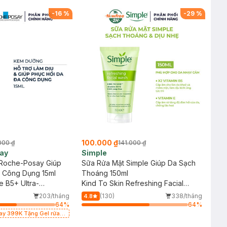
cảm 50ml (SL có hạn)
2 Sữa Rửa Mặt 59ml(SL có hạn)
-
16
%
-
29
%
100.000 ₫
000 ₫
141.000 ₫
ay
Simple
Roche-Posay Giúp
Sữa Rửa Mặt Simple Giúp Da Sạch
a Công Dụng 15ml
Thoáng 150ml
e B5+ Ultra-
Kind To Skin Refreshing Facial
hing Balm
Wash Gel
203/tháng
(130)
338/tháng
4.8
64
%
64
%
say 399K Tặng Gel rửa
cảm 50ml (SL có hạn)