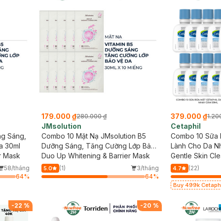
179.000 ₫
379.000 ₫
280.000 ₫
1.20
JMsolution
Cetaphil
ng Sáng,
Combo 10 Mặt Nạ JMsolution B5
Combo 10 Sữa R
a 30ml
Dưỡng Sáng, Tăng Cường Lớp Bảo
Lành Cho Da N
r Mask
Vệ Da 30ml
Duo Up Whitening & Barrier Mask
Gentle Skin Cl
58/tháng
(1)
3/tháng
(22)
5.0
4.7
64
%
64
%
Buy 499k Cetaphil, Ben
2 Sữa Rửa Mặt 59
-
22
%
-
20
%