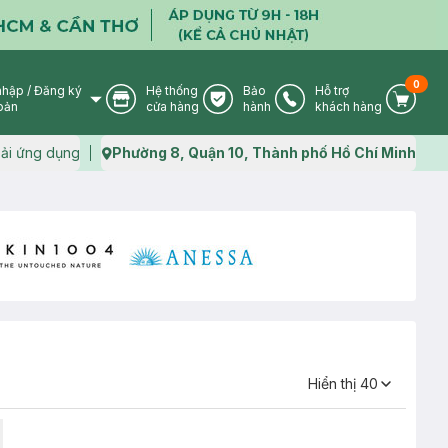
0
nhập
/
Đăng ký
Hệ thống
Bảo
Hỗ trợ
User Icon
Store Icon
Warranty Icon
Phone Icon
Cart I
oản
cửa hàng
hành
khách hàng
ải ứng dụng
Phường 8, Quận 10, Thành phố Hồ Chí Minh
Map icon
Hiển thị
40