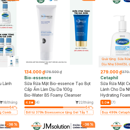
Quà tặng: Sữa Rửa
Dịu Nhẹ 59ml(SL 
134.000 ₫
279.000 ₫
176.500 ₫
370.
Bio-essence
Cetaphil
u Lành
Sữa Rửa Mặt Bio-essence Tạo Bọt
Sữa Rửa Mặt Ce
Cấp Ẩm Làm Dịu Da 100g
Lành Cho Da N
Bio-Water B5 Foamy Cleanser
Hydrating Foam
18/tháng
(4)
22/tháng
(7)
4.8
5.0
64
%
64
%
Bill từ 379k Bioessence tặng Gel Tẩy Tế
Buy 499k Cetaphil, Ben
Bào Chết 60g
2 Sữa Rửa Mặt 59
-
36
%
-
36
%