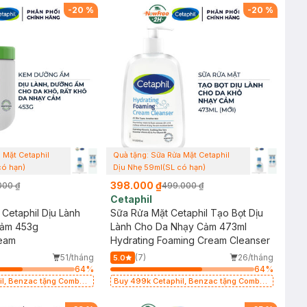
-
20
%
-
20
%
 Mặt Cetaphil
Quà tặng: Sữa Rửa Mặt Cetaphil
có hạn)
Dịu Nhẹ 59ml(SL có hạn)
398.000 ₫
000 ₫
499.000 ₫
Cetaphil
Cetaphil Dịu Lành
Sữa Rửa Mặt Cetaphil Tạo Bọt Dịu
Cảm 453g
Lành Cho Da Nhạy Cảm 473ml
ream
Hydrating Foaming Cream Cleanser
51/tháng
(7)
26/tháng
5.0
64
%
64
%
zac tặng Combo
Buy 499k Cetaphil, Benzac tặng Combo
ml(SL có hạn)
2 Sữa Rửa Mặt 59ml(SL có hạn)