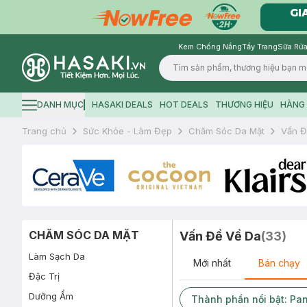
Kem Chống Nắng
Tẩy Trang
Sữa Rửa
Logo
DANH MỤC
HASAKI DEALS
HOT DEALS
THƯƠNG HIỆU
HÀNG 
Hamburger icon
Trang chủ
Sức Khỏe - Làm Đẹp
Chăm Sóc Da Mặt
Vấn Đ
CHĂM SÓC DA MẶT
Vấn Đề Về Da
(
33
)
Làm Sạch Da
Mới nhất
Bán chạy
Đặc Trị
Dưỡng Ẩm
Thành phần nổi bật: Pan