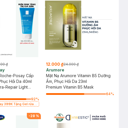
12.000 ₫
00 ₫
24.000 ₫
ay
Arumore
 Roche-Posay Cấp
Mặt Nạ Arumore Vitamin B5 Dưỡng
Phục Hồi Da 40ml
Ẩm, Phục Hồi Da 23ml
tra-Repair Light
Premium Vitamin B5 Mask
64
%
92
%
say 399K Tặng Gel rửa
cảm 50ml (SL có hạn)
-
28
%