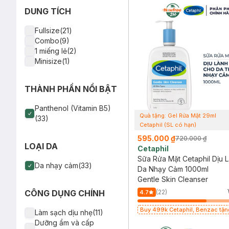
DUNG TÍCH
Fullsize(21)
Combo(9)
1 miếng lẻ(2)
Minisize(1)
THÀNH PHẦN NỔI BẬT
Panthenol (Vitamin B5)
Quà tặng: Gel Rửa Mặt 29ml
(33)
Cetaphil (SL có hạn)
595.000 ₫
720.000 ₫
LOẠI DA
Cetaphil
Sữa Rửa Mặt Cetaphil Dịu 
Da nhạy cảm(33)
Da Nhạy Cảm 1000ml
Gentle Skin Cleanser
(22)
CÔNG DỤNG CHÍNH
4.7
Buy 499k Cetaphil, Benzac tặng Combo
Làm sạch dịu nhẹ(11)
2 Sữa Rửa Mặt 59ml(SL có hạn)
Dưỡng ẩm và cấp