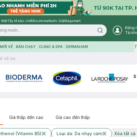
 Mặt
Tẩy tế bào chết
Bioderma
Nước Giặt
Bagsmart
Đăng 
Search icon
Tài kh
T
MỚI VỀ
BÁN CHẠY
CLINIC & SPA
DERMAHAIR
ề Về Da
Giá thấp đến cao
Giá cao đến thấp
thenol (Vitamin B5)
Loại da: Da nhạy cảm
Xóa tất cả