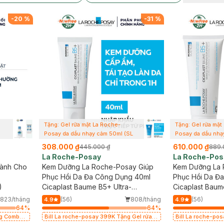
-
20
%
-
31
%
Tặng: Gel rửa mặt La Roche-
Tặng: Gel rửa mặt
Posay da dầu nhạy cảm 50ml (SL
Posay da dầu nhạ
có hạn)
có hạn)
308.000 ₫
610.000 ₫
445.000 ₫
889.
La Roche-Posay
La Roche-Pos
Lành Cho
Kem Dưỡng La Roche-Posay Giúp
Kem Dưỡng La 
Phục Hồi Da Đa Công Dụng 40ml
Phục Hồi Da Đ
)
Cicaplast Baume B5+ Ultra-
Cicaplast Baum
Repairing Soothing Balm
Repairing Soot
823/tháng
(56)
808/tháng
(56)
4.9
4.9
64
%
64
%
Bill La roche-posay 399K Tặng Gel rửa
Bill La roche-po