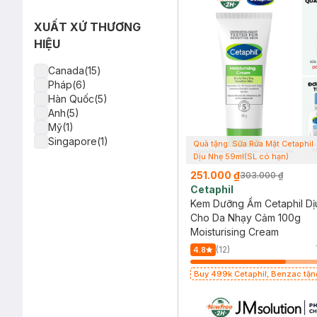
XUẤT XỨ THƯƠNG
HIỆU
Canada(15)
Pháp(6)
Hàn Quốc(5)
Anh(5)
Mỹ(1)
Singapore(1)
Quà tặng: Sữa Rửa Mặt Cetaphil
Dịu Nhẹ 59ml(SL có hạn)
251.000 ₫
303.000 ₫
Cetaphil
Kem Dưỡng Ẩm Cetaphil Dị
Cho Da Nhạy Cảm 100g
Moisturising Cream
(12)
4.8
Buy 499k Cetaphil, Benzac tặng Combo
2 Sữa Rửa Mặt 59ml(SL có hạn)