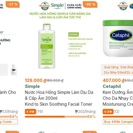
-
17
%
-
30
%
Quà tặng: Sữa Rửa
Dịu Nhẹ 59ml(SL 
126.000 ₫
407.000 ₫
180.000 ₫
510.
Simple
Cetaphil
Lành Cho
Nước Hoa Hồng Simple Làm Dịu Da
Kem Dưỡng Ẩm 
& Cấp Ẩm 200ml
Cho Da Nhạy 
Kind to Skin Soothing Facial Toner
Moisturising C
53/tháng
(76)
202/tháng
(12)
4.9
4.8
64
%
64
%
Buy 499k Cetaphil, Ben
2 Sữa Rửa Mặt 59