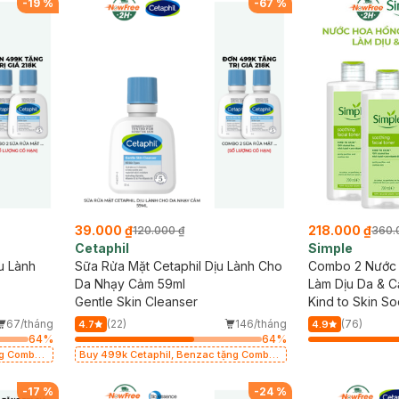
-
19
%
-
67
%
39.000 ₫
218.000 ₫
120.000 ₫
360.
Cetaphil
Simple
u Lành
Sữa Rửa Mặt Cetaphil Dịu Lành Cho
Combo 2 Nước 
Da Nhạy Cảm 59ml
Làm Dịu Da & 
Gentle Skin Cleanser
Kind to Skin So
67/tháng
(22)
146/tháng
(76)
4.7
4.9
64
%
64
%
Buy 499k Cetaphil, Benzac tặng Combo
2 Sữa Rửa Mặt 59ml(SL có hạn)
-
17
%
-
24
%