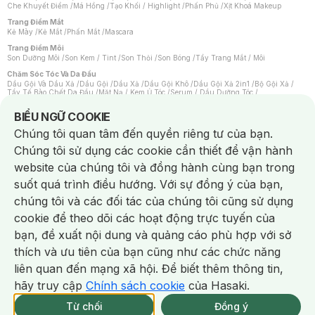
Che Khuyết Điểm
/
Má Hồng
/
Tạo Khối / Highlight
/
Phấn Phủ
/
Xịt Khoá Makeup
Trang Điểm Mắt
Kẻ Mày
/
Kẻ Mắt
/
Phấn Mắt
/
Mascara
Trang Điểm Môi
Son Dưỡng Môi
/
Son Kem / Tint
/
Son Thỏi
/
Son Bóng
/
Tẩy Trang Mắt / Môi
Chăm Sóc Tóc Và Da Đầu
Dầu Gội Và Dầu Xả
/
Dầu Gội
/
Dầu Xả
/
Dầu Gội Khô
/
Dầu Gội Xả 2in1
/
Bộ Gội Xả
/
Tẩy Tế Bào Chết Da Đầu
/
Mặt Nạ / Kem Ủ Tóc
/
Serum / Dầu Dưỡng Tóc
/
Xịt Dưỡng Tóc
/
Thuốc Nhuộm Tóc
/
Sản Phẩm Tạo Kiểu Tóc
/
Dụng Cụ Chăm Sóc Tóc
/
Máy Sấy Tóc
/
Lược
/
Bộ Chăm Sóc Tóc
/
Phụ Kiện Tóc
Notice about cookies usage
BIỂU NGỮ COOKIE
Chăm Sóc Cơ Thể
Chúng tôi quan tâm đến quyền riêng tư của bạn.
Kem Tẩy Lông
/
Dụng Cụ Tẩy Lông
Chúng tôi sử dụng các cookie cần thiết để vận hành
Nước Hoa
Nước Hoa Nữ
/
Nước Hoa Nam
/
Nước Hoa Cao Cấp
/
Xịt Thơm Toàn Thân
/
website của chúng tôi và đồng hành cùng bạn trong
Nước Hoa Vùng Kín
suốt quá trình điều hướng. Với sự đồng ý của bạn,
Chăm Sóc Cá Nhân
Chống Muỗi
/
Khẩu Trang
/
Máy Massage
/
Mặt Nạ Xông Hơi
/
Nước Rửa Tay
/
chúng tôi và các đối tác của chúng tôi cũng sử dụng
Sản Phẩm Chăm Sóc Khác
/
Bàn Chải Đánh Răng
/
Bàn Chải Điện
/
Hỗ Trợ Trắng Răng
/
Kem Đánh Răng
/
Máy Tăm Nước
/
Nước Súc Miệng
/
cookie để theo dõi các hoạt động trực tuyến của
Tăm / Chỉ Nha Khoa
/
Xịt Thơm Miệng
/
Dung Dịch Vệ Sinh
/
Dưỡng Vùng Kín
/
Khăn Ướt Vệ Sinh Vùng Kín
/
Băng Vệ Sinh
/
Tampon
/
Bọt Cạo Râu
/
Dao Cạo Râu
/
bạn, đề xuất nội dung và quảng cáo phù hợp với sở
Máy Cạo Râu
Chat i
thích và ưu tiên của bạn cũng như các chức năng
Vấn Đề Về Da
Da Dầu / Lỗ Chân Lông To
/
Da Khô / Mất Nước
/
Da Lão Hóa
/
Da Mụn
/
liên quan đến mạng xã hội. Để biết thêm thông tin,
Da Nhạy Cảm / Kích Ứng
/
Da Xỉn Màu
/
Thâm / Nám / Tàn Nhang
/
Quầng Thâm & Bọng Mắt
/
Sẹo
/
Viêm Da Cơ Địa
hãy truy cập
Chính sách cookie
của Hasaki.
Giao Nhanh Miễn Phí 2H.
Dụng Cụ / Phụ Kiện Chăm Sóc Da
tại 339 Chi Nhánh (Trễ tặng 100K)
Từ chối
Đồng ý
Bông Tẩy Trang
/
Khăn Lau Mặt Khô
/
Dụng Cụ / Máy Rửa Mặt
/
Máy Chăm Sóc Da
/