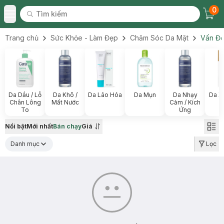
0
Tìm kiếm
Chec
Tìm kiếm
Toggle Menu
Trang chủ
Sức Khỏe - Làm Đẹp
Chăm Sóc Da Mặt
Vấn Đề
Da Dầu / Lỗ
Da Khô /
Da Lão Hóa
Da Mụn
Da Nhạy
Da X
Chân Lông
Mất Nước
Cảm / Kích
To
Ứng
Nổi bật
Mới nhất
Bán chạy
Giá
Danh mục
Lọc