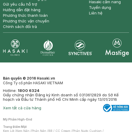
Hasaki cẩm nang
Gửi yêu cầu hỗ trợ
Tuyển dụng
Hướng dẫn đặt hàng
Liên hệ
Phương thức thanh toán
Phương thức vận chuyển
Chính sách đổi trả
Synctives
Clinic
Dermahair
Mastige
Bản quyền © 2016 Hasaki.vn
Công Ty cổ phần HASAKI VIETNAM
Hotline:
1800 6324
Giấy chứng nhận Đăng ký Kinh doanh số 0313612829 do Sở Kế
hoạch và Đầu tư Thành phố Hồ Chí Minh cấp ngày 13/01/2016
Xem tất cả cửa hàng
Mỹ Phẩm High-End
Trang Điểm Mặt
Kem Lót
/
Kem Nền
/
Phấn Nền
/
BB / CC Cream
/
Phấn Nước Cushion
/