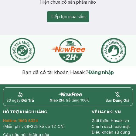
Hiện chưa có sản phẩm nào
Tiếp tục mua sắm
Bạn đã có tài khoản Hasaki?
Đăng nhập
return
nowfree
price
HỖ TRỢ KHÁCH HÀNG
VỀ HASAKI.VN
Hotline:
1800 6324
Giới thiệu Hasaki.vn
(Miễn phí , 08-22h kể cả T7, CN)
Chính sách bảo mật
Điều khoản sử dụng
Các câu hỏi thường gặp