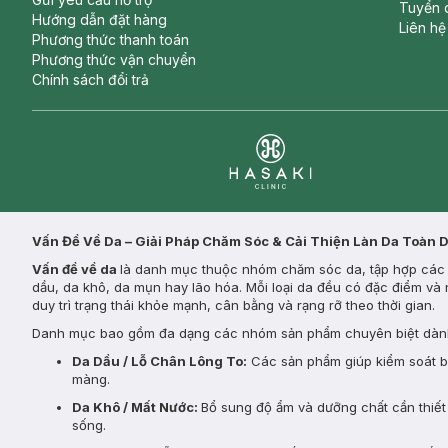
Tuyển 
Hướng dẫn đặt hàng
Liên hệ
Phương thức thanh toán
Phương thức vận chuyển
Chính sách đổi trả
Clinic
Vấn Đề Về Da – Giải Pháp Chăm Sóc & Cải Thiện Làn Da Toàn 
Vấn đề về da
là danh mục thuộc nhóm chăm sóc da, tập hợp các s
dầu, da khô, da mụn hay lão hóa. Mỗi loại da đều có đặc điểm và 
duy trì trạng thái khỏe mạnh, cân bằng và rạng rỡ theo thời gian.
Danh mục bao gồm đa dạng các nhóm sản phẩm chuyên biệt dành
Da Dầu / Lỗ Chân Lông To:
Các sản phẩm giúp kiểm soát bã 
màng.
Da Khô / Mất Nước:
Bổ sung độ ẩm và dưỡng chất cần thiết 
sống.