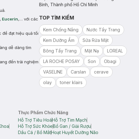
Bình, Thành phố Hồ Chí Minh
uả.
TOP TÌM KIẾM
,
Eucerin
,… với các
Kem Chống Nắng
Nước Tẩy Trang
để đạt hiệu quả tối
Kem Dưỡng Ẩm
Sữa Rửa Mặt
hàng dễ dàng tìm
Bông Tẩy Trang
Mặt Nạ
LOREAL
LA ROCHE POSAY
Son
Obagi
ang đến trải nghiệm
VASELINE
Carslan
cerave
olay
toner klairs
Thực Phẩm Chức Năng
Hỗ Trợ Tiêu Hoá
Hỗ Trợ Tim Mạch
Khoa
Hỗ Trợ Sức Khỏe
Bổ Gan / Giải Rượu
Dầu Cá / Bổ Mắt
Hoạt Huyết Dưỡng Não