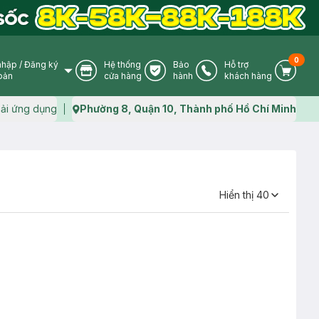
0
nhập
/
Đăng ký
Hệ thống
Bảo
Hỗ trợ
User Icon
Store Icon
Warranty Icon
Phone Icon
Cart I
oản
cửa hàng
hành
khách hàng
ải ứng dụng
Phường 8, Quận 10, Thành phố Hồ Chí Minh
Map icon
Hiển thị
40