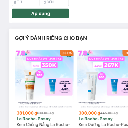
Áp dụng
GỢI Ý DÀNH RIÊNG CHO BẠN
-
20
%
-
38
%
-
3
381.000 ₫
308.000 ₫
610.000 ₫
445.000 ₫
La Roche-Posay
La Roche-Posay
ịu
Kem Chống Nắng La Roche-
Kem Dưỡng La Roche-Po