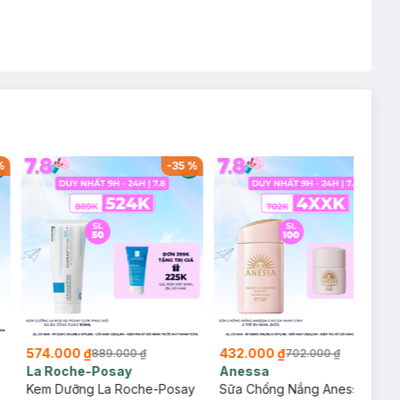
%
-
35
%
-
38
%
574.000 ₫
432.000 ₫
889.000 ₫
702.000 ₫
La Roche-Posay
Anessa
Kem Dưỡng La Roche-Posay
Sữa Chống Nắng Anessa