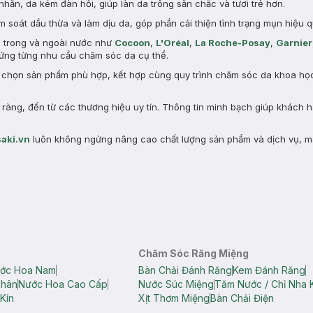
nhăn, da kém đàn hồi, giúp làn da trông săn chắc và tươi trẻ hơn.
 soát dầu thừa và làm dịu da, góp phần cải thiện tình trạng mụn hiệu q
n trong và ngoài nước như
Cocoon
,
L'Oréal
,
La Roche-Posay
,
Garnier
ng từng nhu cầu chăm sóc da cụ thể.
a chọn sản phẩm phù hợp, kết hợp cùng quy trình chăm sóc da khoa học 
àng, đến từ các thương hiệu uy tín. Thông tin minh bạch giúp khách 
aki.vn
luôn không ngừng nâng cao chất lượng sản phẩm và dịch vụ, m
Chăm Sóc Răng Miệng
ớc Hoa Nam
Bàn Chải Đánh Răng
Kem Đánh Răng
Thân
Nước Hoa Cao Cấp
Nước Súc Miệng
Tăm Nước / Chỉ Nha 
Kín
Xịt Thơm Miệng
Bàn Chải Điện