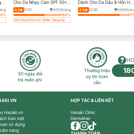
g
Cho Da Nhạy Cảm SPF 50+
Dành Cho Da Dầu & Hỗn Hợ
50ml
500ml
áng
(119)
905/tháng
(228)
698/thán
4.8
4.9
64
%
64
%
85
g
Bill Skin1004 từ 399k Tặng Kem
Chống Nắng Cho Da Nhạy Cảm
SPF 50+ 20ml (SL Có Hạn)
HO
18
n phí 2H
30 ngày đổi trả miễn phí
Thương hiệu uy 
Thương hiệu
30 ngày đổi
uy tín toàn
trả miễn phí
cầu
SAKI.VN
HỢP TÁC & LIÊN KẾT
iệu Hasaki.vn
Hasaki Clinic
sách bảo mật
Dermahair
hoản sử dụng
 cẩm nang
facebook
THANH TOÁN
instagram
tiktok