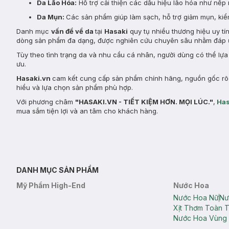
Da Lão Hóa:
Hỗ trợ cải thiện các dấu hiệu lão hóa như nếp 
Da Mụn:
Các sản phẩm giúp làm sạch, hỗ trợ giảm mụn, kiểm
Danh mục
vấn đề về da
tại
Hasaki
quy tụ nhiều thương hiệu uy tí
dòng sản phẩm đa dạng, được nghiên cứu chuyên sâu nhằm đáp ứ
Tùy theo tình trạng da và nhu cầu cá nhân, người dùng có thể lự
ưu.
Hasaki.vn
cam kết cung cấp sản phẩm chính hãng, nguồn gốc rõ r
hiểu và lựa chọn sản phẩm phù hợp.
Với phương châm
"HASAKI.VN - TIẾT KIỆM HƠN. MỌI LÚC."
,
Has
mua sắm tiện lợi và an tâm cho khách hàng.
DANH MỤC SẢN PHẨM
Mỹ Phẩm High-End
Nước Hoa
Nước Hoa Nữ
Nư
Xịt Thơm Toàn 
Nước Hoa Vùng 