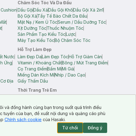
Chăm Sóc Tóc Và Da Đầu
 Cushion
Dầu Gội
Dầu Xả
Dầu Gội Khô
Dầu Gội Xả 2in1
Bộ Gội Xả
Tẩy Tế Bào Chết Da Đầu
Mắt
Mặt Nạ / Kem Ủ Tóc
Serum / Dầu Dưỡng Tóc
t
Xịt Dưỡng Tóc
Thuốc Nhuộm Tóc
Sản Phẩm Tạo Kiểu Tóc
Lược
Máy Tạo Kiểu Tóc
Bộ Chăm Sóc Tóc
Hỗ Trợ Làm Đẹp
ất Nước
Làm Đẹp Da
Làm Đẹp Tóc
Hỗ Trợ Giảm Cân
ch Ứng
Vitamin / Khoáng Chất
Bông / Mút Trang Điểm
Cọ Trang Điểm
Bấm Mi
Mi Giả
Miếng Dán Kích Mí
Nhíp / Dao Cạo
 Cơ Địa
Giấy Thấm Dầu
Thời Trang Trẻ Em
op Nam
Áo Dây Trẻ Em
Áo Thun Trẻ Em
Áo Sát Nách Trẻ Em
Quần Short Trẻ Em
ôi và đồng hành cùng bạn trong suốt quá trình điều
ực tuyến của bạn, đề xuất nội dung và quảng cáo phù
cập
Chính sách cookie
của Hasaki.
Từ chối
Đồng ý