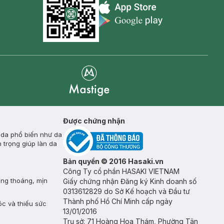
Appstore icon
Goolge Play icon
Mastige
Được chứng nhận
 da phổ biến như da
 trọng giúp làn da
Bản quyền © 2016 Hasaki.vn
Công Ty cổ phần HASAKI VIETNAM
ông thoáng, mịn
Giấy chứng nhận Đăng ký Kinh doanh số
0313612829 do Sở Kế hoạch và Đầu tư
Thành phố Hồ Chí Minh cấp ngày
óc và thiếu sức
13/01/2016
Trụ sở: 71 Hoàng Hoa Thám, Phường Tân