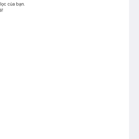
lọc của bạn.
é!