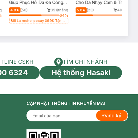
p
Giúp Phục Hồi Da Đa Công
Cho Da Nhạy Cảm & Trẻ Em
Dụng 100ml
60ml (Mới)
g
(56)
351/tháng
(23)
410/tháng
4.9
5.0
%
64
%
34
%
Bill La roche-posay 399K Tặng
Gel rửa mặt da dầu nhạy cảm
50ml (SL có hạn)
TLINE CSKH
TÌM CHI NHÁNH
HOTLINE CSKH
Tìm chi nhánh
00 6324
Hệ thống Hasaki
tín toàn cầu
CẬP NHẬT THÔNG TIN KHUYẾN MÃI
Đăng ký