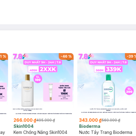
1
%
-
46
%
-
39
266.000 ₫
343.000 ₫
495.000 ₫
560.000 ₫
Skin1004
Bioderma
say
Kem Chống Nắng Skin1004
Nước Tẩy Trang Bioderma