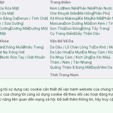
Mặt
Trang Điểm
ữa Rửa Mặt
Kem Lót
Kem Nền
Phấn Nền
Phấn Nước
t Da Mặt
Che Khuyết Điểm
Má Hồng
Phấn Phủ
ân Bằng Da
Serum / Tinh Chất
Xịt Khoá Makeup
Kẻ Mày
Kẻ Mắt
Phấn 
n / Sữa Dưỡng
Mascara
Son Dưỡng Môi
Son Kem / Tin
 Dưỡng
Dưỡng Mắt
Dưỡng Môi
Son Thỏi
Son Bóng
Bông Tẩy Trang
Mặt
Cọ Trang Điểm
Giấy Thấm Dầu
 Khỏe
Vấn Đề Về Da
ân
Chống Muỗi
Khẩu Trang
Da Dầu / Lỗ Chân Lông To
Da Khô / M
t Nạ Xông Hơi
Da Lão Hóa
Da Mụn
Da Nhạy Cảm / Kí
g
Nước Rửa Tay / Diệt Khuẩn
Da Nhạy Cảm / Kích Ứng
Da Xỉn Màu
Thâm / Nám / Tàn Nhang
Quầng Thâm & Bọng Mắt
Sẹo
Viêm Da
Thời Trang Nam
ữ
Áo Hai Dây Nữ
Áo Polo Nữ
Áo Polo Nam
Áo Thun Nam
Áo Tank T
Tank Top Nữ
Quần Dài Nữ
Quần Lót Nam
Quần Short Nam
g tôi sử dụng các cookie cần thiết để vận hành website của chúng t
n Short Nữ
tác của chúng tôi cũng sử dụng cookie để theo dõi các hoạt động tr
c năng liên quan đến mạng xã hội. Để biết thêm thông tin, hãy truy 
o Chéo
Túi Du Lịch
ẩm
Túi Đựng Phụ Kiện