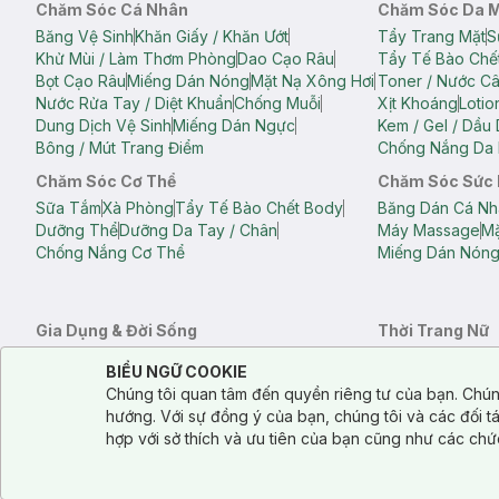
Chăm Sóc Cá Nhân
Chăm Sóc Da 
Băng Vệ Sinh
Khăn Giấy / Khăn Ướt
Tẩy Trang Mặt
S
Khử Mùi / Làm Thơm Phòng
Dao Cạo Râu
Tẩy Tế Bào Chế
Bọt Cạo Râu
Miếng Dán Nóng
Mặt Nạ Xông Hơi
Toner / Nước C
Nước Rửa Tay / Diệt Khuẩn
Chống Muỗi
Xịt Khoáng
Lotio
Dung Dịch Vệ Sinh
Miếng Dán Ngực
Kem / Gel / Dầu
Bông / Mút Trang Điểm
Chống Nắng Da 
Chăm Sóc Cơ Thể
Chăm Sóc Sức
Sữa Tắm
Xà Phòng
Tẩy Tế Bào Chết Body
Băng Dán Cá Nh
Dưỡng Thể
Dưỡng Da Tay / Chân
Máy Massage
Mặ
Chống Nắng Cơ Thể
Miếng Dán Nón
Gia Dụng & Đời Sống
Thời Trang Nữ
Khăn Tắm
Bông Tắm / Phụ Kiện Tắm
Áo Crop Top N
Notice about cookies usage
Cookie Consent
BIỂU NGỮ COOKIE
Phụ Kiện Điện Thoại
Quạt Cầm Tay / Quạt Mini
Áo Thun Nữ
Áo 
Chúng tôi quan tâm đến quyền riêng tư của bạn. Chún
Khử Mùi / Làm Thơm Phòng
Nước Giặt
Nước Xả
Quần Lót Nữ
Quầ
hướng. Với sự đồng ý của bạn, chúng tôi và các đối 
Balo
Túi Xách
hợp với sở thích và ưu tiên của bạn cũng như các chứ
Balo Laptop
Balo Du Lịch
Túi Tote
Túi Đe
Túi Đựng Mỹ Ph