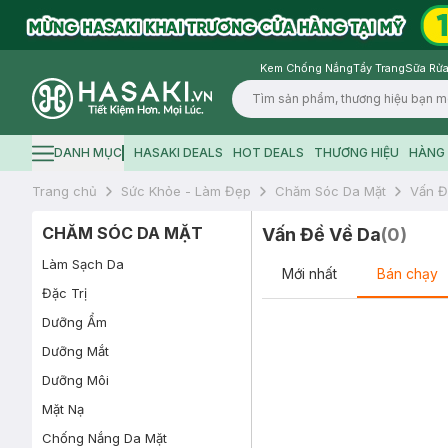
Kem Chống Nắng
Tẩy Trang
Sữa Rửa
Logo
DANH MỤC
HASAKI DEALS
HOT DEALS
THƯƠNG HIỆU
HÀNG 
Hamburger icon
Trang chủ
Sức Khỏe - Làm Đẹp
Chăm Sóc Da Mặt
Vấn Đ
CHĂM SÓC DA MẶT
Vấn Đề Về Da
(
0
)
Làm Sạch Da
Mới nhất
Bán chạy
Đặc Trị
Dưỡng Ẩm
Dưỡng Mắt
Dưỡng Môi
Mặt Nạ
Chống Nắng Da Mặt