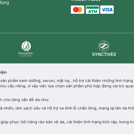
dụng
master card
ATM card
visa card
Synctives
Dermahair
Diện
ản phẩm kem dưỡng, serum, mặt nạ,...hỗ trợ cải thiện những tình trạng
nhu cầu riêng, vì vậy việc lựa chọn sản phẩm phù hợp đóng vai trò quan
 cho từng vấn đề da như:
nhờn, làm sạch sâu và hỗ trợ se khít lỗ chân lông, mang lại làn da th
giúp phục hồi hàng rào bảo vệ da, cải thiện tình trạng khô ráp, bong tr