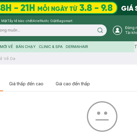
 Mặt
Tẩy tế bào chết
Ariel
Nước Giặt
Bagsmart
Đăng 
Search icon
Tài kh
T
MỚI VỀ
BÁN CHẠY
CLINIC & SPA
DERMAHAIR
ề Về Da
Giá thấp đến cao
Giá cao đến thấp