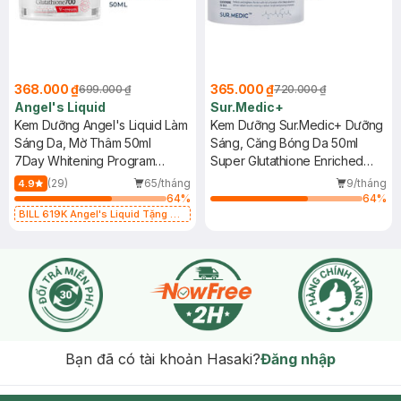
368.000 ₫
365.000 ₫
699.000 ₫
720.000 ₫
Angel's Liquid
Sur.Medic+
Kem Dưỡng Angel's Liquid Làm
Kem Dưỡng Sur.Medic+ Dưỡng
Sáng Da, Mờ Thâm 50ml
Sáng, Căng Bóng Da 50ml
7Day Whitening Program
Super Glutathione Enriched
Glutathione 700 V-Cream
Cream
(29)
65/tháng
9/tháng
4.9
64
%
64
%
BILL 619K Angel's Liquid Tặng 01
Combo 5 Mặt Nạ Sur.Medic+ Làm
Sáng Da 30g (SL có hạn)
Bạn đã có tài khoản Hasaki?
Đăng nhập