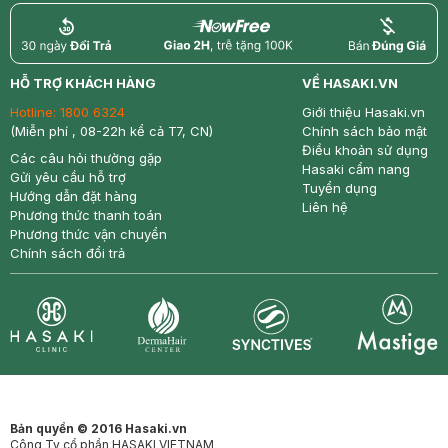
return
nowfree
price
HỖ TRỢ KHÁCH HÀNG
VỀ HASAKI.VN
Hotline:
1800 6324
Giới thiệu Hasaki.vn
(Miễn phí , 08-22h kể cả T7, CN)
Chính sách bảo mật
Điều khoản sử dụng
Các câu hỏi thường gặp
Hasaki cẩm nang
Gửi yêu cầu hỗ trợ
Tuyển dụng
Hướng dẫn đặt hàng
Liên hệ
Phương thức thanh toán
Phương thức vận chuyển
Chính sách đổi trả
Synctives
Clinic
Dermahair
Mastige
Bản quyền © 2016 Hasaki.vn
Công Ty cổ phần HASAKI VIETNAM