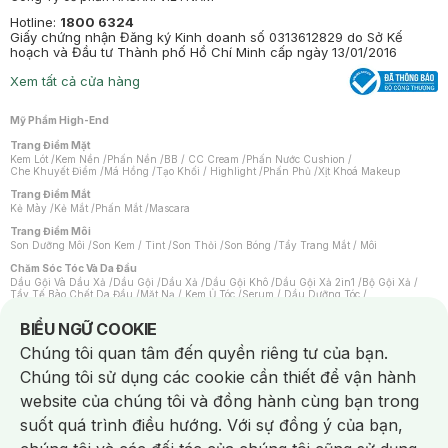
Hotline:
1800 6324
Giấy chứng nhận Đăng ký Kinh doanh số 0313612829 do Sở Kế
hoạch và Đầu tư Thành phố Hồ Chí Minh cấp ngày 13/01/2016
Xem tất cả cửa hàng
Mỹ Phẩm High-End
Trang Điểm Mặt
Kem Lót
/
Kem Nền
/
Phấn Nền
/
BB / CC Cream
/
Phấn Nước Cushion
/
Che Khuyết Điểm
/
Má Hồng
/
Tạo Khối / Highlight
/
Phấn Phủ
/
Xịt Khoá Makeup
Trang Điểm Mắt
Kẻ Mày
/
Kẻ Mắt
/
Phấn Mắt
/
Mascara
Trang Điểm Môi
Son Dưỡng Môi
/
Son Kem / Tint
/
Son Thỏi
/
Son Bóng
/
Tẩy Trang Mắt / Môi
Chăm Sóc Tóc Và Da Đầu
Dầu Gội Và Dầu Xả
/
Dầu Gội
/
Dầu Xả
/
Dầu Gội Khô
/
Dầu Gội Xả 2in1
/
Bộ Gội Xả
/
Tẩy Tế Bào Chết Da Đầu
/
Mặt Nạ / Kem Ủ Tóc
/
Serum / Dầu Dưỡng Tóc
/
Xịt Dưỡng Tóc
/
Thuốc Nhuộm Tóc
/
Sản Phẩm Tạo Kiểu Tóc
/
Dụng Cụ Chăm Sóc Tóc
/
Máy Sấy Tóc
/
Lược
/
Bộ Chăm Sóc Tóc
/
Phụ Kiện Tóc
Notice about cookies usage
BIỂU NGỮ COOKIE
Chăm Sóc Cơ Thể
Chúng tôi quan tâm đến quyền riêng tư của bạn.
Kem Tẩy Lông
/
Dụng Cụ Tẩy Lông
Chúng tôi sử dụng các cookie cần thiết để vận hành
Nước Hoa
Nước Hoa Nữ
/
Nước Hoa Nam
/
Nước Hoa Cao Cấp
/
Xịt Thơm Toàn Thân
/
website của chúng tôi và đồng hành cùng bạn trong
Nước Hoa Vùng Kín
suốt quá trình điều hướng. Với sự đồng ý của bạn,
Chăm Sóc Cá Nhân
Chống Muỗi
/
Khẩu Trang
/
Máy Massage
/
Mặt Nạ Xông Hơi
/
Nước Rửa Tay
/