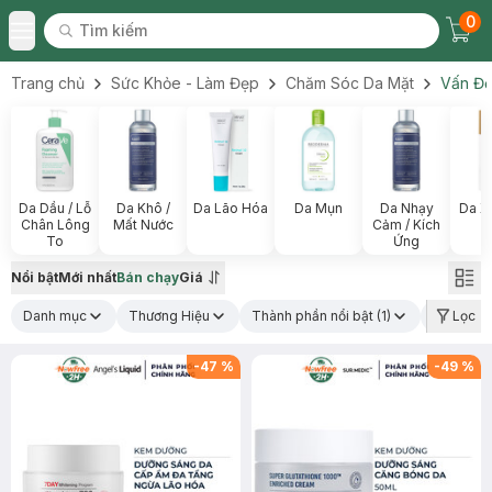
0
Tìm kiếm
Chec
Tìm kiếm
Toggle Menu
Trang chủ
Sức Khỏe - Làm Đẹp
Chăm Sóc Da Mặt
Vấn Đề
Da Dầu / Lỗ
Da Khô /
Da Lão Hóa
Da Mụn
Da Nhạy
Da X
Chân Lông
Mất Nước
Cảm / Kích
To
Ứng
Nổi bật
Mới nhất
Bán chạy
Giá
Danh mục
Thương Hiệu
Thành phần nổi bật
(1)
Loại sản
Lọc
-
47
%
-
49
%