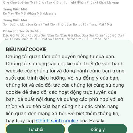
Che Khuyết Điểm
/
Má Hồng
/
Tạo Khối / Highlight
/
Phấn Phủ
/
Xịt Khoá Makeup
Trang Điểm Mắt
Kẻ Mày
/
Kẻ Mắt
/
Phấn Mắt
/
Mascara
Trang Điểm Môi
Son Dưỡng Môi
/
Son Kem / Tint
/
Son Thỏi
/
Son Bóng
/
Tẩy Trang Mắt / Môi
Chăm Sóc Tóc Và Da Đầu
Dầu Gội Và Dầu Xả
/
Dầu Gội
/
Dầu Xả
/
Dầu Gội Khô
/
Dầu Gội Xả 2in1
/
Bộ Gội Xả
/
Tẩy Tế Bào Chết Da Đầu
/
Mặt Nạ / Kem Ủ Tóc
/
Serum / Dầu Dưỡng Tóc
/
Xịt Dưỡng Tóc
/
Thuốc Nhuộm Tóc
/
Sản Phẩm Tạo Kiểu Tóc
/
Dụng Cụ Chăm Sóc Tóc
/
Máy Sấy Tóc
/
Lược
/
Bộ Chăm Sóc Tóc
/
Phụ Kiện Tóc
Notice about cookies usage
BIỂU NGỮ COOKIE
Chăm Sóc Cơ Thể
Chúng tôi quan tâm đến quyền riêng tư của bạn.
Kem Tẩy Lông
/
Dụng Cụ Tẩy Lông
Chúng tôi sử dụng các cookie cần thiết để vận hành
Nước Hoa
Nước Hoa Nữ
/
Nước Hoa Nam
/
Nước Hoa Cao Cấp
/
Xịt Thơm Toàn Thân
/
website của chúng tôi và đồng hành cùng bạn trong
Nước Hoa Vùng Kín
suốt quá trình điều hướng. Với sự đồng ý của bạn,
Chăm Sóc Cá Nhân
Chống Muỗi
/
Khẩu Trang
/
Máy Massage
/
Mặt Nạ Xông Hơi
/
Nước Rửa Tay
/
chúng tôi và các đối tác của chúng tôi cũng sử dụng
Sản Phẩm Chăm Sóc Khác
/
Bàn Chải Đánh Răng
/
Bàn Chải Điện
/
Hỗ Trợ Trắng Răng
/
Kem Đánh Răng
/
Máy Tăm Nước
/
Nước Súc Miệng
/
cookie để theo dõi các hoạt động trực tuyến của
Tăm / Chỉ Nha Khoa
/
Xịt Thơm Miệng
/
Dung Dịch Vệ Sinh
/
Dưỡng Vùng Kín
/
Khăn Ướt Vệ Sinh Vùng Kín
/
Băng Vệ Sinh
/
Tampon
/
Bọt Cạo Râu
/
Dao Cạo Râu
/
bạn, đề xuất nội dung và quảng cáo phù hợp với sở
Máy Cạo Râu
Chat i
thích và ưu tiên của bạn cũng như các chức năng
Vấn Đề Về Da
Da Dầu / Lỗ Chân Lông To
/
Da Khô / Mất Nước
/
Da Lão Hóa
/
Da Mụn
/
liên quan đến mạng xã hội. Để biết thêm thông tin,
Da Nhạy Cảm / Kích Ứng
/
Da Xỉn Màu
/
Thâm / Nám / Tàn Nhang
/
Quầng Thâm & Bọng Mắt
/
Sẹo
/
Viêm Da Cơ Địa
hãy truy cập
Chính sách cookie
của Hasaki.
Giao Nhanh Miễn Phí 2H.
Dụng Cụ / Phụ Kiện Chăm Sóc Da
tại 337 Chi Nhánh (Trễ tặng 100K)
Từ chối
Đồng ý
Bông Tẩy Trang
/
Khăn Lau Mặt Khô
/
Dụng Cụ / Máy Rửa Mặt
/
Máy Chăm Sóc Da
/