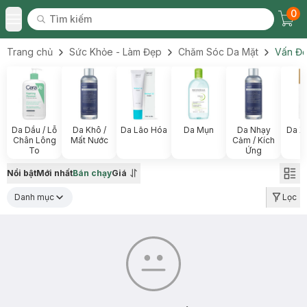
0
Tìm kiếm
Chec
Tìm kiếm
Toggle Menu
Trang chủ
Sức Khỏe - Làm Đẹp
Chăm Sóc Da Mặt
Vấn Đề
Da Dầu / Lỗ
Da Khô /
Da Lão Hóa
Da Mụn
Da Nhạy
Da X
Chân Lông
Mất Nước
Cảm / Kích
To
Ứng
Nổi bật
Mới nhất
Bán chạy
Giá
Danh mục
Lọc