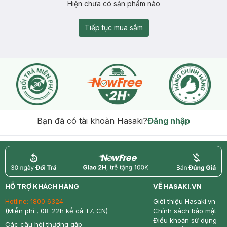
Hiện chưa có sản phẩm nào
Tiếp tục mua sắm
Bạn đã có tài khoản Hasaki?
Đăng nhập
return
nowfree
price
HỖ TRỢ KHÁCH HÀNG
VỀ HASAKI.VN
Hotline:
1800 6324
Giới thiệu Hasaki.vn
(Miễn phí , 08-22h kể cả T7, CN)
Chính sách bảo mật
Điều khoản sử dụng
Các câu hỏi thường gặp