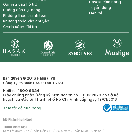
Hasaki cẩm nang
Gửi yêu cầu hỗ trợ
Tuyển dụng
Hướng dẫn đặt hàng
Liên hệ
Phương thức thanh toán
Phương thức vận chuyển
Chính sách đổi trả
Synctives
Clinic
Dermahair
Mastige
Bản quyền © 2016 Hasaki.vn
Công Ty cổ phần HASAKI VIETNAM
Hotline:
1800 6324
Giấy chứng nhận Đăng ký Kinh doanh số 0313612829 do Sở Kế
hoạch và Đầu tư Thành phố Hồ Chí Minh cấp ngày 13/01/2016
Xem tất cả cửa hàng
Mỹ Phẩm High-End
Trang Điểm Mặt
Kem Lót
/
Kem Nền
/
Phấn Nền
/
BB / CC Cream
/
Phấn Nước Cushion
/