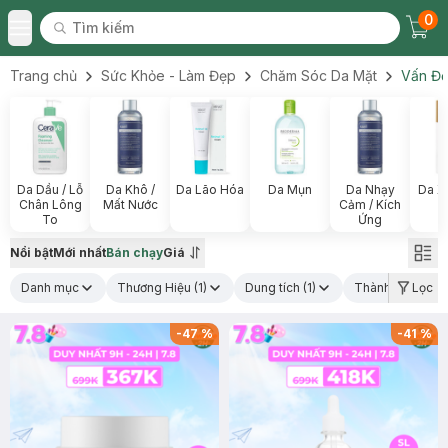
0
Tìm kiếm
Chec
Tìm kiếm
Toggle Menu
Trang chủ
Sức Khỏe - Làm Đẹp
Chăm Sóc Da Mặt
Vấn Đề
Da Dầu / Lỗ
Da Khô /
Da Lão Hóa
Da Mụn
Da Nhạy
Da X
Chân Lông
Mất Nước
Cảm / Kích
To
Ứng
Nổi bật
Mới nhất
Bán chạy
Giá
Danh mục
Thương Hiệu
(1)
Dung tích
(1)
Thành phần nổi 
Lọc
-
47
%
-
41
%