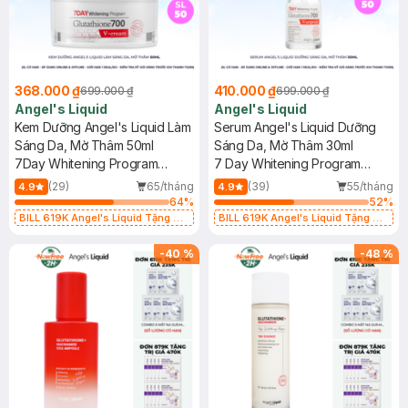
368.000 ₫
410.000 ₫
699.000 ₫
699.000 ₫
Angel's Liquid
Angel's Liquid
Kem Dưỡng Angel's Liquid Làm
Serum Angel's Liquid Dưỡng
Sáng Da, Mờ Thâm 50ml
Sáng Da, Mờ Thâm 30ml
7Day Whitening Program
7 Day Whitening Program
Glutathione 700 V-Cream
Glutathione 700 V Ampoule
(29)
65/tháng
(39)
55/tháng
4.9
4.9
64
%
52
%
BILL 619K Angel's Liquid Tặng 01
BILL 619K Angel's Liquid Tặng 01
Combo 5 Mặt Nạ Sur.Medic+ Làm
Combo 5 Mặt Nạ Sur.Medic+ Làm
Sáng Da 30g (SL có hạn)
Sáng Da 30g (SL có hạn)
-
40
%
-
48
%