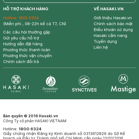
return
nowfree
price
HỖ TRỢ KHÁCH HÀNG
VỀ HASAKI.VN
Hotline:
1800 6324
Giới thiệu Hasaki.vn
(Miễn phí , 08-22h kể cả T7, CN)
Chính sách bảo mật
Điều khoản sử dụng
Các câu hỏi thường gặp
Hasaki cẩm nang
Gửi yêu cầu hỗ trợ
Tuyển dụng
Hướng dẫn đặt hàng
Liên hệ
Phương thức thanh toán
Phương thức vận chuyển
Chính sách đổi trả
Synctives
Clinic
Dermahair
Mastige
Bản quyền © 2016 Hasaki.vn
Công Ty cổ phần HASAKI VIETNAM
Hotline:
1800 6324
Giấy chứng nhận Đăng ký Kinh doanh số 0313612829 do Sở Kế
hoạch và Đầu tư Thành phố Hồ Chí Minh cấp ngày 13/01/2016