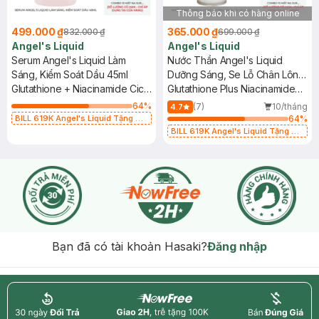
Thông báo khi có hàng online
499.000 ₫
365.000 ₫
832.000 ₫
699.000 ₫
Angel's Liquid
Angel's Liquid
Serum Angel's Liquid Làm
Nước Thần Angel's Liquid
Sáng, Kiểm Soát Dầu 45ml
Dưỡng Sáng, Se Lỗ Chân Lông
Glutathione + Niacinamide Cica
150ml
Glutathione Plus Niacinamide
Ampoule
700V Essence
64
%
(7)
10/tháng
4.7
BILL 619K Angel's Liquid Tặng 01
64
%
Combo 5 Mặt Nạ Sur.Medic+ Làm
BILL 619K Angel's Liquid Tặng 01
Sáng Da 30g (SL có hạn)
Combo 5 Mặt Nạ Sur.Medic+ Làm
Sáng Da 30g (SL có hạn)
Bạn đã có tài khoản Hasaki?
Đăng nhập