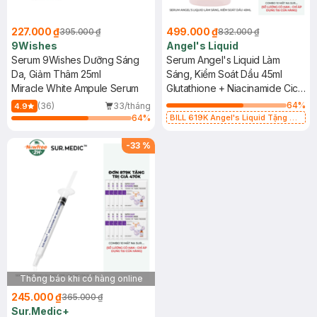
227.000 ₫
499.000 ₫
395.000 ₫
832.000 ₫
9Wishes
Angel's Liquid
Serum 9Wishes Dưỡng Sáng
Serum Angel's Liquid Làm
Da, Giảm Thâm 25ml
Sáng, Kiểm Soát Dầu 45ml
Miracle White Ampule Serum
Glutathione + Niacinamide Cica
Ampoule
64
%
(36)
33/tháng
4.9
64
%
BILL 619K Angel's Liquid Tặng 01
Combo 5 Mặt Nạ Sur.Medic+ Làm
Sáng Da 30g (SL có hạn)
-
33
%
Thông báo khi có hàng online
245.000 ₫
365.000 ₫
Sur.Medic+