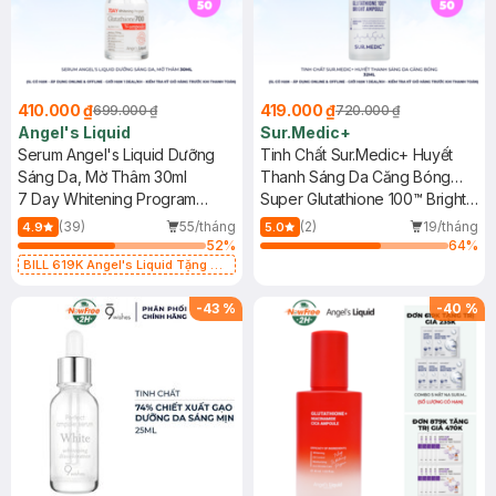
410.000 ₫
419.000 ₫
699.000 ₫
720.000 ₫
Angel's Liquid
Sur.Medic+
Serum Angel's Liquid Dưỡng
Tinh Chất Sur.Medic+ Huyết
Sáng Da, Mờ Thâm 30ml
Thanh Sáng Da Căng Bóng
7 Day Whitening Program
32ml
Super Glutathione 100™ Bright
Glutathione 700 V Ampoule
Ampoule
(39)
55/tháng
(2)
19/tháng
4.9
5.0
52
%
64
%
BILL 619K Angel's Liquid Tặng 01
Combo 5 Mặt Nạ Sur.Medic+ Làm
Sáng Da 30g (SL có hạn)
-
43
%
-
40
%