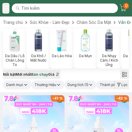
0
Tìm kiếm
Chec
Tìm kiếm
Toggle Menu
Trang chủ
Sức Khỏe - Làm Đẹp
Chăm Sóc Da Mặt
Vấn Đề
Da Dầu / Lỗ
Da Khô /
Da Lão Hóa
Da Mụn
Da Nhạy
Da X
Chân Lông
Mất Nước
Cảm / Kích
To
Ứng
Nổi bật
Mới nhất
Bán chạy
Giá
Danh mục
Thương Hiệu
Dung tích
(1)
Thành phần nổi bậ
Lọc
-
41
%
-
42
%