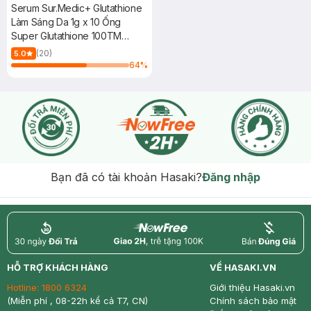
Serum Sur.Medic+ Glutathione
Làm Sáng Da 1g x 10 Ống
Super Glutathione 100TM
Bright Ampoule
(20)
5.0
64
%
Bạn đã có tài khoản Hasaki?
Đăng nhập
return
nowfree
price
HỖ TRỢ KHÁCH HÀNG
VỀ HASAKI.VN
Hotline:
1800 6324
Giới thiệu Hasaki.vn
(Miễn phí , 08-22h kể cả T7, CN)
Chính sách bảo mật