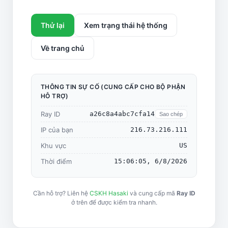
Thử lại
Xem trạng thái hệ thống
Về trang chủ
THÔNG TIN SỰ CỐ (CUNG CẤP CHO BỘ PHẬN
HỖ TRỢ)
Ray ID
a26c8a4abc7cfa14
Sao chép
IP của bạn
216.73.216.111
Khu vực
US
Thời điểm
15:06:05, 6/8/2026
Cần hỗ trợ? Liên hệ
CSKH Hasaki
và cung cấp mã
Ray ID
ở trên để được kiểm tra nhanh.