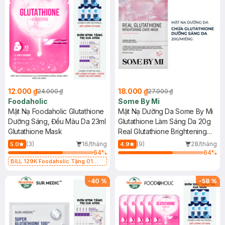
12.000 ₫
18.000 ₫
24.000 ₫
27.000 ₫
Foodaholic
Some By Mi
Mặt Nạ Foodaholic Glutathione
Mặt Nạ Dưỡng Da Some By Mi
Dưỡng Sáng, Đều Màu Da 23ml
Glutathione Làm Sáng Da 20g
Glutathione Mask
Real Glutathione Brightening
Care Mask
(3)
16/tháng
(9)
28/tháng
5.0
4.9
64
%
64
%
BILL 129K Foodaholic Tặng 01
Combo 5 Mặt Nạ Foodaholic Cấp
Ẩm, Phục Hồi 23g (SL có hạn)
-
40
%
-
58
%