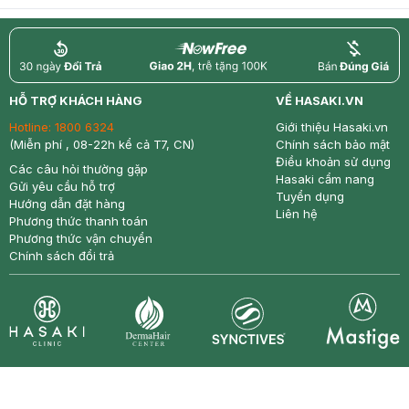
return
nowfree
price
HỖ TRỢ KHÁCH HÀNG
VỀ HASAKI.VN
Hotline:
1800 6324
Giới thiệu Hasaki.vn
(Miễn phí , 08-22h kể cả T7, CN)
Chính sách bảo mật
Điều khoản sử dụng
Các câu hỏi thường gặp
Hasaki cẩm nang
Gửi yêu cầu hỗ trợ
Tuyển dụng
Hướng dẫn đặt hàng
Liên hệ
Phương thức thanh toán
Phương thức vận chuyển
Chính sách đổi trả
Synctives
Clinic
Dermahair
Mastige