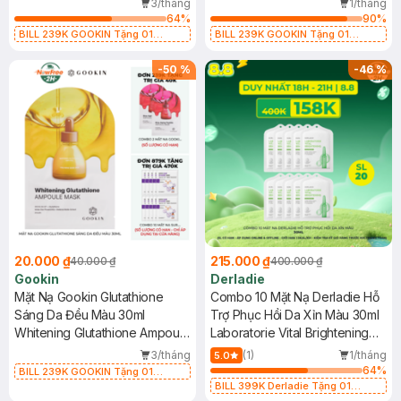
3/tháng
1/tháng
64
%
90
%
BILL 239K GOOKIN Tặng 01
BILL 239K GOOKIN Tặng 01
Combo 2 Mặt Nạ Gookin Tăng Đàn
Combo 2 Mặt Nạ Gookin Tăng Đàn
Hồi, Săn Chắc 30ml (SL có hạn)
Hồi, Săn Chắc 30ml (SL có hạn)
-
50
%
-
46
%
20.000 ₫
215.000 ₫
40.000 ₫
400.000 ₫
Gookin
Derladie
Mặt Nạ Gookin Glutathione
Combo 10 Mặt Nạ Derladie Hỗ
Sáng Da Đều Màu 30ml
Trợ Phục Hồi Da Xỉn Màu 30ml
Whitening Glutathione Ampoule
Laboratorie Vital Brightening
Mask
Solution Mask
3/tháng
(1)
1/tháng
5.0
64
%
BILL 239K GOOKIN Tặng 01
Combo 2 Mặt Nạ Gookin Tăng Đàn
BILL 399K Derladie Tặng 01
Hồi, Săn Chắc 30ml (SL có hạn)
Combo 2 Mặt Nạ Derladie Phục