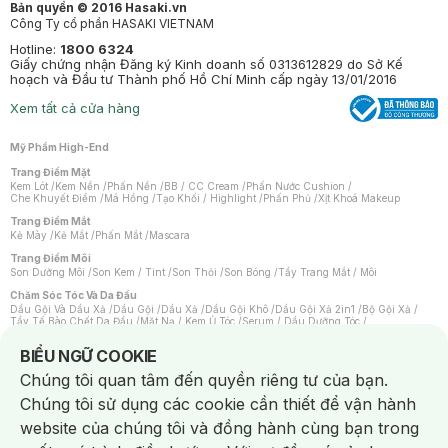
Bản quyền © 2016 Hasaki.vn
Công Ty cổ phần HASAKI VIETNAM
Hotline:
1800 6324
Giấy chứng nhận Đăng ký Kinh doanh số 0313612829 do Sở Kế
hoạch và Đầu tư Thành phố Hồ Chí Minh cấp ngày 13/01/2016
Xem tất cả cửa hàng
Mỹ Phẩm High-End
Trang Điểm Mặt
Kem Lót
/
Kem Nền
/
Phấn Nền
/
BB / CC Cream
/
Phấn Nước Cushion
/
Che Khuyết Điểm
/
Má Hồng
/
Tạo Khối / Highlight
/
Phấn Phủ
/
Xịt Khoá Makeup
Trang Điểm Mắt
Kẻ Mày
/
Kẻ Mắt
/
Phấn Mắt
/
Mascara
Trang Điểm Môi
Son Dưỡng Môi
/
Son Kem / Tint
/
Son Thỏi
/
Son Bóng
/
Tẩy Trang Mắt / Môi
Chăm Sóc Tóc Và Da Đầu
Dầu Gội Và Dầu Xả
/
Dầu Gội
/
Dầu Xả
/
Dầu Gội Khô
/
Dầu Gội Xả 2in1
/
Bộ Gội Xả
/
Tẩy Tế Bào Chết Da Đầu
/
Mặt Nạ / Kem Ủ Tóc
/
Serum / Dầu Dưỡng Tóc
/
Xịt Dưỡng Tóc
/
Thuốc Nhuộm Tóc
/
Sản Phẩm Tạo Kiểu Tóc
/
Dụng Cụ Chăm Sóc Tóc
/
Máy Sấy Tóc
/
Lược
/
Bộ Chăm Sóc Tóc
/
Phụ Kiện Tóc
Notice about cookies usage
BIỂU NGỮ COOKIE
Chăm Sóc Cơ Thể
Chúng tôi quan tâm đến quyền riêng tư của bạn.
Kem Tẩy Lông
/
Dụng Cụ Tẩy Lông
Chúng tôi sử dụng các cookie cần thiết để vận hành
Nước Hoa
Nước Hoa Nữ
/
Nước Hoa Nam
/
Nước Hoa Cao Cấp
/
Xịt Thơm Toàn Thân
/
website của chúng tôi và đồng hành cùng bạn trong
Nước Hoa Vùng Kín