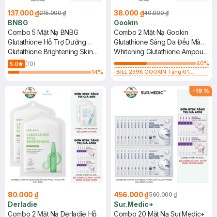
137.000 ₫
38.000 ₫
215.000 ₫
40.000 ₫
BNBG
Gookin
Combo 5 Mặt Nạ BNBG
Combo 2 Mặt Nạ Gookin
Glutathione Hỗ Trợ Dưỡng
Glutathione Sáng Da Đều Màu
Sáng Da 30ml
Glutathione Brightening Skin
30ml
Whitening Glutathione Ampoule
Booster Mask
Mask
40
%
(10)
5.0
14
%
BILL 239K GOOKIN Tặng 01
Combo 2 Mặt Nạ Gookin Tăng Đàn
Hồi, Săn Chắc 30ml (SL có hạn)
-
19
%
80.000 ₫
456.000 ₫
560.000 ₫
Derladie
Sur.Medic+
Combo 2 Mặt Nạ Derladie Hỗ
Combo 20 Mặt Nạ Sur.Medic+