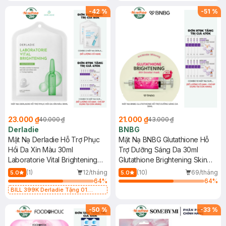
Hồi Da Khô 30ml (SL có hạn)
-
42
%
-
51
%
23.000 ₫
21.000 ₫
40.000 ₫
43.000 ₫
Derladie
BNBG
Mặt Nạ Derladie Hỗ Trợ Phục
Mặt Nạ BNBG Glutathione Hỗ
Hồi Da Xỉn Màu 30ml
Trợ Dưỡng Sáng Da 30ml
Laboratorie Vital Brightening
Glutathione Brightening Skin
Solution Mask
Booster Mask
(1)
12/tháng
(10)
69/tháng
5.0
5.0
64
%
64
%
BILL 399K Derladie Tặng 01
Combo 2 Mặt Nạ Derladie Phục
Hồi Da Khô 30ml (SL có hạn)
-
50
%
-
33
%