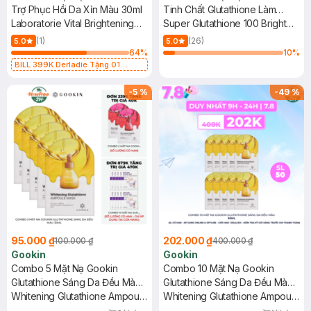
Trợ Phục Hồi Da Xỉn Màu 30ml
Tinh Chất Glutathione Làm
Laboratorie Vital Brightening
Sáng Da 30g
Super Glutathione 100 Bright
Solution Mask
Mask
(1)
(26)
5.0
5.0
64
%
10
%
BILL 399K Derladie Tặng 01
Combo 2 Mặt Nạ Derladie Phục
Hồi Da Khô 30ml (SL có hạn)
-
5
%
-
49
%
95.000 ₫
202.000 ₫
100.000 ₫
400.000 ₫
Gookin
Gookin
Combo 5 Mặt Nạ Gookin
Combo 10 Mặt Nạ Gookin
Glutathione Sáng Da Đều Màu
Glutathione Sáng Da Đều Màu
30ml
Whitening Glutathione Ampoule
30ml
Whitening Glutathione Ampoule
Mask
Mask