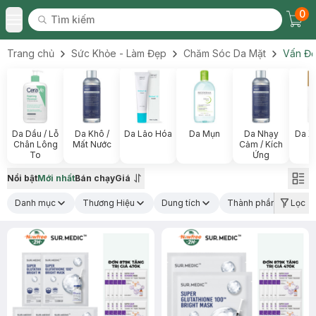
0
Tìm kiếm
Chec
Tìm kiếm
Toggle Menu
Trang chủ
Sức Khỏe - Làm Đẹp
Chăm Sóc Da Mặt
Vấn Đề
Da Dầu / Lỗ
Da Khô /
Da Lão Hóa
Da Mụn
Da Nhạy
Da X
Chân Lông
Mất Nước
Cảm / Kích
To
Ứng
Nổi bật
Mới nhất
Bán chạy
Giá
Danh mục
Thương Hiệu
Dung tích
Thành phần nổi bật
Lọc
(1