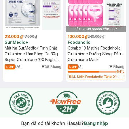
1/337 Chi nhánh còn 1 SP
28.000 ₫
100.000 ₫
47.000 ₫
240.000 ₫
Sur.Medic+
Foodaholic
Mặt Nạ Sur.Medic+ Tinh Chất
Combo 10 Mặt Nạ Foodaholic
Glutathione Làm Sáng Da 30g
Glutathione Dưỡng Sáng, Đều
Super Glutathione 100 Bright
Màu Da 23ml
Glutathione Mask
Mask
(26)
381/tháng
(3)
1/tháng
5.0
5.0
64
%
BILL 129K Foodaholic Tặng 01
Combo 5 Mặt Nạ Foodaholic Cấp
Ẩm, Phục Hồi 23g (SL có hạn)
Bạn đã có tài khoản Hasaki?
Đăng nhập