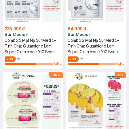
235.000 ₫
94.000 ₫
Sur.Medic+
Sur.Medic+
Combo 5 Mặt Nạ Sur.Medic+
Combo 2 Mặt Nạ Sur.Medic+
Tinh Chất Glutathione Làm
Tinh Chất Glutathione Làm
Sáng Da 30g
Super Glutathione 100 Bright
Sáng Da 30g
Super Glutathione 100 Bright
Mask
Mask
(26)
(26)
5.0
5.0
64
%
64
%
-
36
%
-
5
%