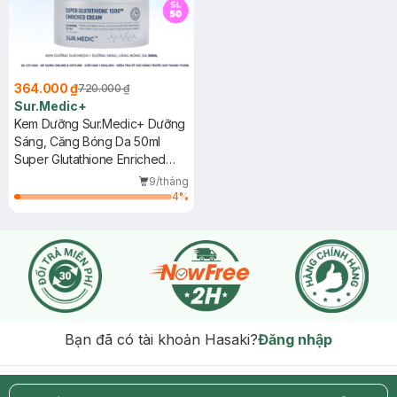
364.000 ₫
720.000 ₫
Sur.Medic+
Kem Dưỡng Sur.Medic+ Dưỡng
Sáng, Căng Bóng Da 50ml
Super Glutathione Enriched
Cream
9/tháng
4
%
Bạn đã có tài khoản Hasaki?
Đăng nhập