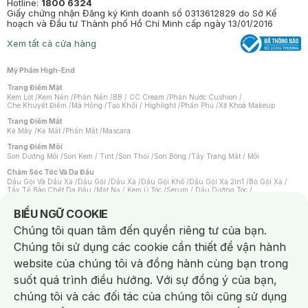
Hotline:
1800 6324
Giấy chứng nhận Đăng ký Kinh doanh số 0313612829 do Sở Kế
hoạch và Đầu tư Thành phố Hồ Chí Minh cấp ngày 13/01/2016
Xem tất cả cửa hàng
Mỹ Phẩm High-End
Trang Điểm Mặt
Kem Lót
/
Kem Nền
/
Phấn Nền
/
BB / CC Cream
/
Phấn Nước Cushion
/
Che Khuyết Điểm
/
Má Hồng
/
Tạo Khối / Highlight
/
Phấn Phủ
/
Xịt Khoá Makeup
Trang Điểm Mắt
Kẻ Mày
/
Kẻ Mắt
/
Phấn Mắt
/
Mascara
Trang Điểm Môi
Son Dưỡng Môi
/
Son Kem / Tint
/
Son Thỏi
/
Son Bóng
/
Tẩy Trang Mắt / Môi
Chăm Sóc Tóc Và Da Đầu
Dầu Gội Và Dầu Xả
/
Dầu Gội
/
Dầu Xả
/
Dầu Gội Khô
/
Dầu Gội Xả 2in1
/
Bộ Gội Xả
/
Tẩy Tế Bào Chết Da Đầu
/
Mặt Nạ / Kem Ủ Tóc
/
Serum / Dầu Dưỡng Tóc
/
Xịt Dưỡng Tóc
/
Thuốc Nhuộm Tóc
/
Sản Phẩm Tạo Kiểu Tóc
/
Dụng Cụ Chăm Sóc Tóc
/
Máy Sấy Tóc
/
Lược
/
Bộ Chăm Sóc Tóc
/
Phụ Kiện Tóc
Notice about cookies usage
BIỂU NGỮ COOKIE
Chăm Sóc Cơ Thể
Chúng tôi quan tâm đến quyền riêng tư của bạn.
Kem Tẩy Lông
/
Dụng Cụ Tẩy Lông
Chúng tôi sử dụng các cookie cần thiết để vận hành
Nước Hoa
Nước Hoa Nữ
/
Nước Hoa Nam
/
Nước Hoa Cao Cấp
/
Xịt Thơm Toàn Thân
/
website của chúng tôi và đồng hành cùng bạn trong
Nước Hoa Vùng Kín
suốt quá trình điều hướng. Với sự đồng ý của bạn,
Chăm Sóc Cá Nhân
Chống Muỗi
/
Khẩu Trang
/
Máy Massage
/
Mặt Nạ Xông Hơi
/
Nước Rửa Tay
/
chúng tôi và các đối tác của chúng tôi cũng sử dụng
Sản Phẩm Chăm Sóc Khác
/
Bàn Chải Đánh Răng
/
Bàn Chải Điện
/
Hỗ Trợ Trắng Răng
/
Kem Đánh Răng
/
Máy Tăm Nước
/
Nước Súc Miệng
/