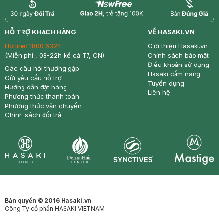
return
nowfree
price
HỖ TRỢ KHÁCH HÀNG
VỀ HASAKI.VN
Hotline:
1800 6324
Giới thiệu Hasaki.vn
(Miễn phí , 08-22h kể cả T7, CN)
Chính sách bảo mật
Điều khoản sử dụng
Các câu hỏi thường gặp
Hasaki cẩm nang
Gửi yêu cầu hỗ trợ
Tuyển dụng
Hướng dẫn đặt hàng
Liên hệ
Phương thức thanh toán
Phương thức vận chuyển
Chính sách đổi trả
Synctives
Clinic
Dermahair
Mastige
Bản quyền © 2016 Hasaki.vn
Công Ty cổ phần HASAKI VIETNAM