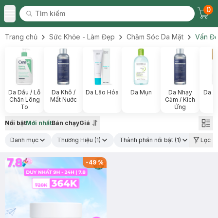
0
Tìm kiếm
Chec
Tìm kiếm
Toggle Menu
Trang chủ
Sức Khỏe - Làm Đẹp
Chăm Sóc Da Mặt
Vấn Đề
Da Dầu / Lỗ
Da Khô /
Da Lão Hóa
Da Mụn
Da Nhạy
Da X
Chân Lông
Mất Nước
Cảm / Kích
To
Ứng
Nổi bật
Mới nhất
Bán chạy
Giá
Danh mục
Thương Hiệu
(1)
Thành phần nổi bật
(1)
Loại 
Lọc
-
49
%