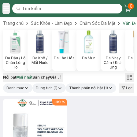
0
Tìm kiếm
Chec
Tìm kiếm
Toggle Menu
Trang chủ
Sức Khỏe - Làm Đẹp
Chăm Sóc Da Mặt
Vấn Đề
Da Dầu / Lỗ
Da Khô /
Da Lão Hóa
Da Mụn
Da Nhạy
Da X
Chân Lông
Mất Nước
Cảm / Kích
To
Ứng
Nổi bật
Mới nhất
Bán chạy
Giá
Danh mục
Dung tích
(1)
Thành phần nổi bật
(1)
Lọc
-
39
%