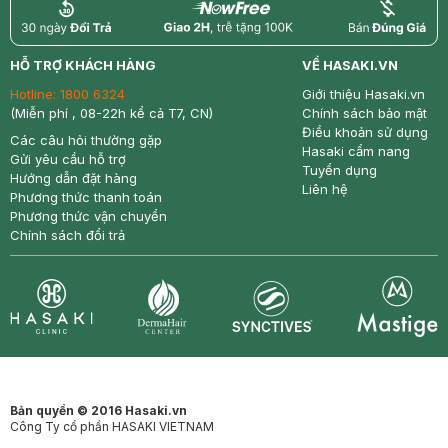
return
nowfree
price
HỖ TRỢ KHÁCH HÀNG
VỀ HASAKI.VN
Hotline:
1800 6324
Giới thiệu Hasaki.vn
(Miễn phí , 08-22h kể cả T7, CN)
Chính sách bảo mật
Điều khoản sử dụng
Các câu hỏi thường gặp
Hasaki cẩm nang
Gửi yêu cầu hỗ trợ
Tuyển dụng
Hướng dẫn đặt hàng
Liên hệ
Phương thức thanh toán
Phương thức vận chuyển
Chính sách đổi trả
Synctives
Clinic
Dermahair
Mastige
Bản quyền © 2016 Hasaki.vn
Công Ty cổ phần HASAKI VIETNAM