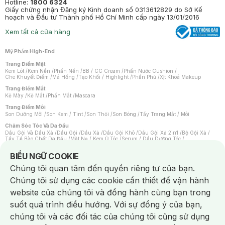
Hotline:
1800 6324
Giấy chứng nhận Đăng ký Kinh doanh số 0313612829 do Sở Kế
hoạch và Đầu tư Thành phố Hồ Chí Minh cấp ngày 13/01/2016
Xem tất cả cửa hàng
Mỹ Phẩm High-End
Trang Điểm Mặt
Kem Lót
/
Kem Nền
/
Phấn Nền
/
BB / CC Cream
/
Phấn Nước Cushion
/
Che Khuyết Điểm
/
Má Hồng
/
Tạo Khối / Highlight
/
Phấn Phủ
/
Xịt Khoá Makeup
Trang Điểm Mắt
Kẻ Mày
/
Kẻ Mắt
/
Phấn Mắt
/
Mascara
Trang Điểm Môi
Son Dưỡng Môi
/
Son Kem / Tint
/
Son Thỏi
/
Son Bóng
/
Tẩy Trang Mắt / Môi
Chăm Sóc Tóc Và Da Đầu
Dầu Gội Và Dầu Xả
/
Dầu Gội
/
Dầu Xả
/
Dầu Gội Khô
/
Dầu Gội Xả 2in1
/
Bộ Gội Xả
/
Tẩy Tế Bào Chết Da Đầu
/
Mặt Nạ / Kem Ủ Tóc
/
Serum / Dầu Dưỡng Tóc
/
Xịt Dưỡng Tóc
/
Thuốc Nhuộm Tóc
/
Sản Phẩm Tạo Kiểu Tóc
/
Dụng Cụ Chăm Sóc Tóc
/
Máy Sấy Tóc
/
Lược
/
Bộ Chăm Sóc Tóc
/
Phụ Kiện Tóc
Notice about cookies usage
BIỂU NGỮ COOKIE
Chăm Sóc Cơ Thể
Chúng tôi quan tâm đến quyền riêng tư của bạn.
Kem Tẩy Lông
/
Dụng Cụ Tẩy Lông
Chúng tôi sử dụng các cookie cần thiết để vận hành
Nước Hoa
Nước Hoa Nữ
/
Nước Hoa Nam
/
Nước Hoa Cao Cấp
/
Xịt Thơm Toàn Thân
/
website của chúng tôi và đồng hành cùng bạn trong
Nước Hoa Vùng Kín
suốt quá trình điều hướng. Với sự đồng ý của bạn,
Chăm Sóc Cá Nhân
Chống Muỗi
/
Khẩu Trang
/
Máy Massage
/
Mặt Nạ Xông Hơi
/
Nước Rửa Tay
/
chúng tôi và các đối tác của chúng tôi cũng sử dụng
Sản Phẩm Chăm Sóc Khác
/
Bàn Chải Đánh Răng
/
Bàn Chải Điện
/
Hỗ Trợ Trắng Răng
/
Kem Đánh Răng
/
Máy Tăm Nước
/
Nước Súc Miệng
/