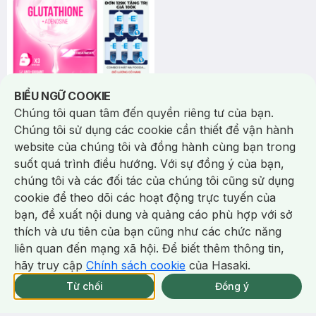
Notice about cookies usage
BIỂU NGỮ COOKIE
Chúng tôi quan tâm đến quyền riêng tư của bạn.
12.000 ₫
24.000 ₫
Chúng tôi sử dụng các cookie cần thiết để vận hành
Foodaholic
website của chúng tôi và đồng hành cùng bạn trong
Mặt Nạ Foodaholic Glutathione
suốt quá trình điều hướng. Với sự đồng ý của bạn,
Dưỡng Sáng, Đều Màu Da 23ml
Glutathione Mask
chúng tôi và các đối tác của chúng tôi cũng sử dụng
cookie để theo dõi các hoạt động trực tuyến của
(3)
16/tháng
5.0
64
%
bạn, đề xuất nội dung và quảng cáo phù hợp với sở
BILL 129K Foodaholic Tặng 01
Chat i
thích và ưu tiên của bạn cũng như các chức năng
Combo 5 Mặt Nạ Foodaholic Cấp
Ẩm, Phục Hồi 23g (SL có hạn)
liên quan đến mạng xã hội. Để biết thêm thông tin,
hãy truy cập
Chính sách cookie
của Hasaki.
Giao Nhanh Miễn Phí 2H.
tại 339 Chi Nhánh (Trễ tặng 100K)
Từ chối
Đồng ý