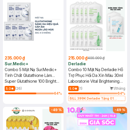
235.000 ₫
215.000 ₫
400.000 ₫
Sur.Medic+
Derladie
Combo 5 Mặt Nạ Sur.Medic+
Combo 10 Mặt Nạ Derladie Hỗ
Tinh Chất Glutathione Làm
Trợ Phục Hồi Da Xỉn Màu 30ml
Sáng Da 30g
Super Glutathione 100 Bright
Laboratorie Vital Brightening
Mask
Solution Mask
(26)
(1)
1/tháng
5.0
5.0
64
%
64
%
BILL 399K Derladie Tặng 01
Combo 2 Mặt Nạ Derladie Phục
Hồi Da Khô 30ml (SL có hạn)
-
49
%
-
49
%