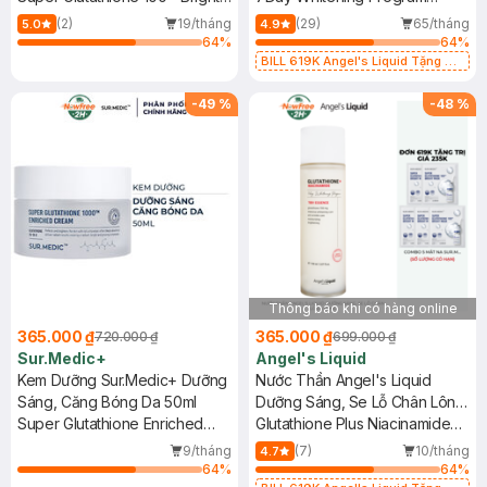
Ampoule
Glutathione 700 V-Cream
(2)
19/tháng
(29)
65/tháng
5.0
4.9
64
%
64
%
BILL 619K Angel's Liquid Tặng 01
Combo 5 Mặt Nạ Sur.Medic+ Làm
Sáng Da 30g (SL có hạn)
-
49
%
-
48
%
Thông báo khi có hàng online
365.000 ₫
365.000 ₫
720.000 ₫
699.000 ₫
Sur.Medic+
Angel's Liquid
Kem Dưỡng Sur.Medic+ Dưỡng
Nước Thần Angel's Liquid
Sáng, Căng Bóng Da 50ml
Dưỡng Sáng, Se Lỗ Chân Lông
Super Glutathione Enriched
150ml
Glutathione Plus Niacinamide
Cream
700V Essence
9/tháng
(7)
10/tháng
4.7
64
%
64
%