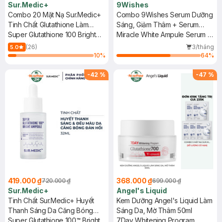
Sur.Medic+
9Wishes
Combo 20 Mặt Nạ Sur.Medic+
Combo 9Wishes Serum Dưỡng
Tinh Chất Glutathione Làm
Sáng, Giảm Thâm + Serum
Sáng Da 30g
Super Glutathione 100 Bright
Dưỡng Ẩm Căng Bóng Da
Miracle White Ampule Serum +
Mask
25ml+30ml
Hydra Skin Ampule Serum
(26)
3/tháng
5.0
10
%
64
%
-
42
%
-
47
%
419.000 ₫
368.000 ₫
720.000 ₫
699.000 ₫
Sur.Medic+
Angel's Liquid
Tinh Chất Sur.Medic+ Huyết
Kem Dưỡng Angel's Liquid Làm
Thanh Sáng Da Căng Bóng
Sáng Da, Mờ Thâm 50ml
32ml
Super Glutathione 100™ Bright
7Day Whitening Program