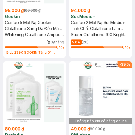
95.000 ₫
94.000 ₫
100.000 ₫
Gookin
Sur.Medic+
Combo 5 Mặt Nạ Gookin
Combo 2 Mặt Nạ Sur.Medic+
Glutathione Sáng Da Đều Màu
Tinh Chất Glutathione Làm
30ml
Whitening Glutathione Ampoule
Sáng Da 30g
Super Glutathione 100 Bright
Mask
Mask
3/tháng
(26)
5.0
64
%
64
%
BILL 239K GOOKIN Tặng 01
Combo 2 Mặt Nạ Gookin Tăng Đàn
Hồi, Săn Chắc 30ml (SL có hạn)
-
39
%
Thông báo khi có hàng online
80.000 ₫
49.000 ₫
80.000 ₫
Derladie
9Wishes