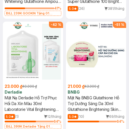
30ml
Whitening Glutathione Ampoule
Super Glutathione 100 Bright
Mask
Mask
41
%
(26)
381/tháng
5.0
BILL 239K GOOKIN Tặng 01
Combo 2 Mặt Nạ Gookin Tăng Đàn
Hồi, Săn Chắc 30ml (SL có hạn)
-
42
%
-
51
%
23.000 ₫
21.000 ₫
40.000 ₫
43.000 ₫
Derladie
BNBG
Mặt Nạ Derladie Hỗ Trợ Phục
Mặt Nạ BNBG Glutathione Hỗ
Hồi Da Xỉn Màu 30ml
Trợ Dưỡng Sáng Da 30ml
Laboratorie Vital Brightening
Glutathione Brightening Skin
Solution Mask
Booster Mask
(1)
12/tháng
(10)
69/tháng
5.0
5.0
64
%
64
%
BILL 399K Derladie Tặng 01