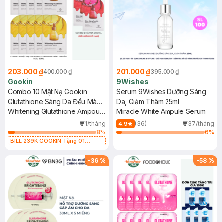
203.000 ₫
201.000 ₫
400.000 ₫
395.000 ₫
Gookin
9Wishes
Combo 10 Mặt Nạ Gookin
Serum 9Wishes Dưỡng Sáng
Glutathione Sáng Da Đều Màu
Da, Giảm Thâm 25ml
30ml
Whitening Glutathione Ampoule
Miracle White Ampule Serum
Mask
1/tháng
(36)
37/tháng
4.9
8
%
6
%
BILL 239K GOOKIN Tặng 01
Combo 2 Mặt Nạ Gookin Tăng Đàn
Hồi, Săn Chắc 30ml (SL có hạn)
-
36
%
-
58
%