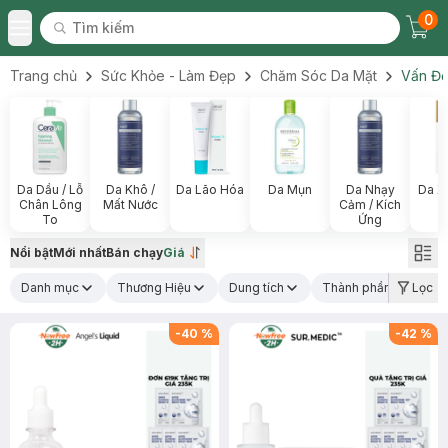
0
Tìm kiếm
Chec
Tìm kiếm
Toggle Menu
Trang chủ
Sức Khỏe - Làm Đẹp
Chăm Sóc Da Mặt
Vấn Đề
Da Dầu / Lỗ
Da Khô /
Da Lão Hóa
Da Mụn
Da Nhạy
Da X
Chân Lông
Mất Nước
Cảm / Kích
To
Ứng
Nổi bật
Mới nhất
Bán chạy
Giá
Danh mục
Thương Hiệu
Dung tích
Thành phần nổi bật
Lọc
(1
-
40
%
-
42
%