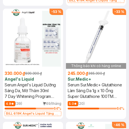
BILL 619K Angel's Liquid Tặng 01
Combo 5 Mặt Nạ Sur.Medic+ Làm
Sáng Da 30g (SL có hạn)
-
53
%
-
33
%
Thông báo khi có hàng online
330.000 ₫
245.000 ₫
699.000 ₫
365.000 ₫
Angel's Liquid
Sur.Medic+
Serum Angel's Liquid Dưỡng
Serum Sur.Medic+ Glutathione
Sáng Da, Mờ Thâm 30ml
Làm Sáng Da 1g x 10 Ống
7 Day Whitening Program
Super Glutathione 100TM
Glutathione 700 V Ampoule
Bright Ampoule
(39)
69/tháng
(20)
4.9
5.0
64
%
64
%
BILL 619K Angel's Liquid Tặng 01
Combo 5 Mặt Nạ Sur.Medic+ Làm
Sáng Da 30g (SL có hạn)
-
46
%