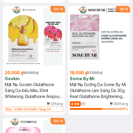
Combo 2 Mặt Nạ Derladie Phục
Hồi Da Khô 30ml (SL có hạn)
-
50
%
-
33
%
20.000 ₫
18.000 ₫
40.000 ₫
27.000 ₫
Gookin
Some By Mi
Mặt Nạ Gookin Glutathione
Mặt Nạ Dưỡng Da Some By Mi
Sáng Da Đều Màu 30ml
Glutathione Làm Sáng Da 20g
Whitening Glutathione Ampoule
Real Glutathione Brightening
Mask
Care Mask
3/tháng
(9)
28/tháng
4.9
64
%
BILL 239K GOOKIN Tặng 01
Combo 2 Mặt Nạ Gookin Tăng Đàn
Hồi, Săn Chắc 30ml (SL có hạn)
-
50
%