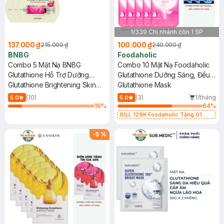
1/339 Chi nhánh còn 1 SP
137.000 ₫
100.000 ₫
215.000 ₫
240.000 ₫
BNBG
Foodaholic
Combo 5 Mặt Nạ BNBG
Combo 10 Mặt Nạ Foodaholic
Glutathione Hỗ Trợ Dưỡng
Glutathione Dưỡng Sáng, Đều
Sáng Da 30ml
Glutathione Brightening Skin
Màu Da 23ml
Glutathione Mask
Booster Mask
(10)
(3)
1/tháng
5.0
5.0
16
%
64
%
BILL 129K Foodaholic Tặng 01
Combo 5 Mặt Nạ Foodaholic Cấp
Ẩm, Phục Hồi 23g (SL có hạn)
-
5
%