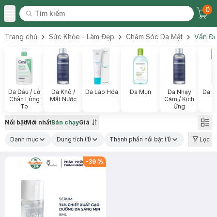
0
Tìm kiếm
Chec
Tìm kiếm
Toggle Menu
Trang chủ
Sức Khỏe - Làm Đẹp
Chăm Sóc Da Mặt
Vấn Đề
Da Dầu / Lỗ
Da Khô /
Da Lão Hóa
Da Mụn
Da Nhạy
Da X
Chân Lông
Mất Nước
Cảm / Kích
To
Ứng
Nổi bật
Mới nhất
Bán chạy
Giá
Danh mục
Dung tích
(1)
Thành phần nổi bật
(1)
Lọc
-
39
%