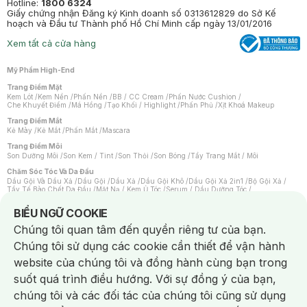
Hotline:
1800 6324
Giấy chứng nhận Đăng ký Kinh doanh số 0313612829 do Sở Kế
hoạch và Đầu tư Thành phố Hồ Chí Minh cấp ngày 13/01/2016
Xem tất cả cửa hàng
Mỹ Phẩm High-End
Trang Điểm Mặt
Kem Lót
/
Kem Nền
/
Phấn Nền
/
BB / CC Cream
/
Phấn Nước Cushion
/
Che Khuyết Điểm
/
Má Hồng
/
Tạo Khối / Highlight
/
Phấn Phủ
/
Xịt Khoá Makeup
Trang Điểm Mắt
Kẻ Mày
/
Kẻ Mắt
/
Phấn Mắt
/
Mascara
Trang Điểm Môi
Son Dưỡng Môi
/
Son Kem / Tint
/
Son Thỏi
/
Son Bóng
/
Tẩy Trang Mắt / Môi
Chăm Sóc Tóc Và Da Đầu
Dầu Gội Và Dầu Xả
/
Dầu Gội
/
Dầu Xả
/
Dầu Gội Khô
/
Dầu Gội Xả 2in1
/
Bộ Gội Xả
/
Tẩy Tế Bào Chết Da Đầu
/
Mặt Nạ / Kem Ủ Tóc
/
Serum / Dầu Dưỡng Tóc
/
Xịt Dưỡng Tóc
/
Thuốc Nhuộm Tóc
/
Sản Phẩm Tạo Kiểu Tóc
/
Dụng Cụ Chăm Sóc Tóc
/
Máy Sấy Tóc
/
Lược
/
Bộ Chăm Sóc Tóc
/
Phụ Kiện Tóc
Notice about cookies usage
BIỂU NGỮ COOKIE
Chăm Sóc Cơ Thể
Chúng tôi quan tâm đến quyền riêng tư của bạn.
Kem Tẩy Lông
/
Dụng Cụ Tẩy Lông
Chúng tôi sử dụng các cookie cần thiết để vận hành
Nước Hoa
Nước Hoa Nữ
/
Nước Hoa Nam
/
Nước Hoa Cao Cấp
/
Xịt Thơm Toàn Thân
/
website của chúng tôi và đồng hành cùng bạn trong
Nước Hoa Vùng Kín
suốt quá trình điều hướng. Với sự đồng ý của bạn,
Chăm Sóc Cá Nhân
Chống Muỗi
/
Khẩu Trang
/
Máy Massage
/
Mặt Nạ Xông Hơi
/
Nước Rửa Tay
/
chúng tôi và các đối tác của chúng tôi cũng sử dụng
Sản Phẩm Chăm Sóc Khác
/
Bàn Chải Đánh Răng
/
Bàn Chải Điện
/
Hỗ Trợ Trắng Răng
/
Kem Đánh Răng
/
Máy Tăm Nước
/
Nước Súc Miệng
/