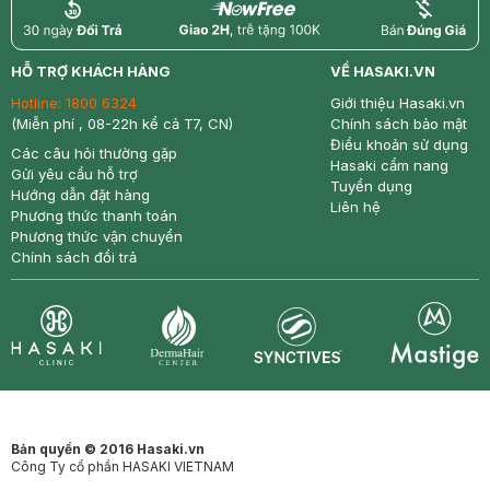
return
nowfree
price
HỖ TRỢ KHÁCH HÀNG
VỀ HASAKI.VN
Hotline:
1800 6324
Giới thiệu Hasaki.vn
(Miễn phí , 08-22h kể cả T7, CN)
Chính sách bảo mật
Điều khoản sử dụng
Các câu hỏi thường gặp
Hasaki cẩm nang
Gửi yêu cầu hỗ trợ
Tuyển dụng
Hướng dẫn đặt hàng
Liên hệ
Phương thức thanh toán
Phương thức vận chuyển
Chính sách đổi trả
Synctives
Clinic
Dermahair
Mastige
Bản quyền © 2016 Hasaki.vn
Công Ty cổ phần HASAKI VIETNAM